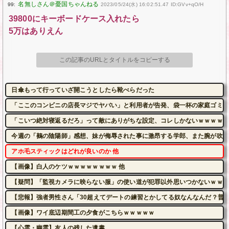
99:
2023/05/24(水) 16:02:51.47 ID:GVv+qO/H
39800にキーボードケース入れたら
5万はありえん
この記事のURLとタイトルをコピーする
日傘もって行っていざ開こうとしたら靴べらだった
「ここのコンビニの店長マジでヤバい」と利用者が告発、袋一杯の家庭ゴミを
「こいつ絶対寝返るだろ」って敵にありがちな設定、コレしかないｗｗｗｗ
今週の「鵺の陰陽師」感想、妹が侮辱された事に激昂する学郎、また腕が吹っ
アホ毛スティックはどれが良いのか 他
【画像】白人のケツｗｗｗｗｗｗｗｗ 他
【疑問】「監視カメラに映らない服」の使い道が犯罪以外思いつかないｗｗｗ
【悲報】強者男性さん「30超えてデートの練習とかしてる奴なんなんだ？普通
【画像】ワイ底辺期間工の夕食がこちらｗｗｗｗｗ
【心霊・幽霊】友人の残した遺書