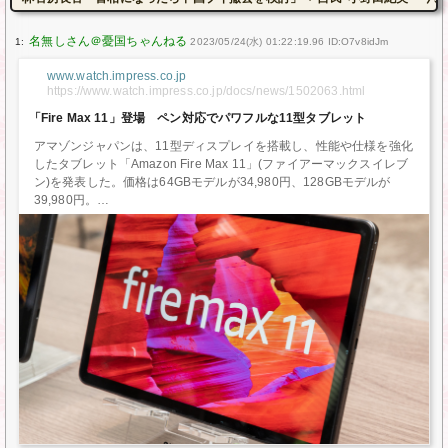
1:
2023/05/24(水) 01:22:19.96 ID:O7v8idJm
www.watch.impress.co.jp
https://www.watch.impress.co.jp/docs/news/1502063.html
「Fire Max 11」登場 ペン対応でパワフルな11型タブレット
アマゾンジャパンは、11型ディスプレイを搭載し、性能や仕様を強化
したタブレット「Amazon Fire Max 11」(ファイアーマックスイレブ
ン)を発表した。価格は64GBモデルが34,980円、128GBモデルが
39,980円。