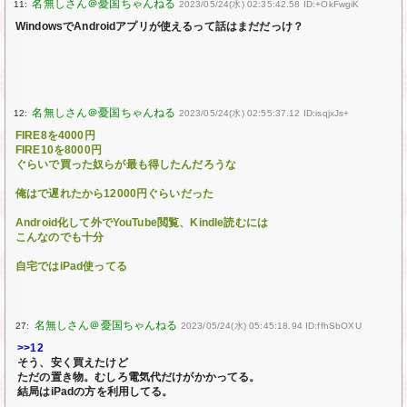
11:
2023/05/24(水) 02:35:42.58 ID:+OkFwgiK
WindowsでAndroidアプリが使えるって話はまだだっけ？
12:
2023/05/24(水) 02:55:37.12 ID:isqjxJs+
FIRE8を4000円
FIRE10を8000円
ぐらいで買った奴らが最も得したんだろうな
俺はで遅れたから12000円ぐらいだった
Android化して外でYouTube閲覧、Kindle読むには
こんなのでも十分
自宅ではiPad使ってる
27:
2023/05/24(水) 05:45:18.94 ID:ffhSbOXU
>>12
そう、安く買えたけど
ただの置き物。むしろ電気代だけがかかってる。
結局はiPadの方を利用してる。