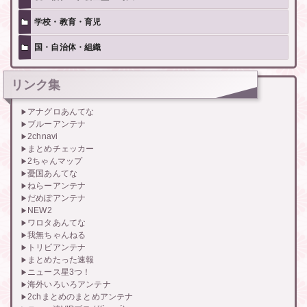
学校・教育・育児
国・自治体・組織
リンク集
アナグロあんてな
ブルーアンテナ
2chnavi
まとめチェッカー
2ちゃんマップ
憂国あんてな
ねらーアンテナ
だめぽアンテナ
NEW2
ワロタあんてな
我無ちゃんねる
トリビアンテナ
まとめたった速報
ニュース星3つ！
海外いろいろアンテナ
2chまとめのまとめアンテナ