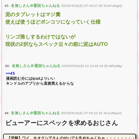
45:
2023/05/24(水) 07:48:47.59 ID:bFrxEgkQ
泥のタブレットはマジ糞
使えば使うほどポンコツになっていく仕様
リンゴ推しするわけではないが
現状の2択ならスペック云々の前に泥はAUTO
80:
2023/05/24(水) 12:14:49.04 ID:tWOyMig/
>>45
漫画読む分にはipadよりいい
キンドルのアプリから直接買えるからな
48:
2023/05/24(水) 07:56:23.32 ID:sciRdyuG
ビューアーにスペックを求めるおじさん
【悲報】ワイ、キオクシアさんのせいで人生めちゃくちゃ・・・・・・・・・