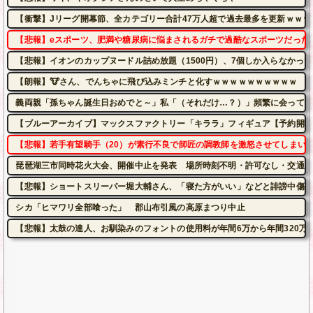
【衝撃】Jリーグ開幕節、全カテゴリー合計47万人超で過去最多を更新ｗｗｗ
【悲報】eスポーツ、肥満や糖尿病に悩まされるガチで過酷なスポーツだった
【悲報】イオンのカップヌードル詰め放題（1500円）、7個しか入らなかっ
【朗報】🐮さん、でんちゃに飛び込みミンチと化すｗｗｗｗｗｗｗｗｗｗ
義両親「孫ちゃん誕生日おめでと～」私「（それだけ…？）」頻繁に会って孫
【ブルーアーカイブ】マックスファクトリー「キララ」フィギュア【予約開始
【悲報】若手有望騎手（20）が素行不良で師匠の調教師を激怒させてしまい
琵琶湖三市同時花火大会、開催中止を発表 場所時刻不明・許可なし・交通整
【悲報】ショートスリーパー堀大輔さん、「寝た方がいい」などと誹謗中傷さ
シカ「ヒマワリ全部喰った」 郡山布引風の高原まつり中止
【悲報】太鼓の達人、お馴染みのフォントの使用料が年間6万から年間320万