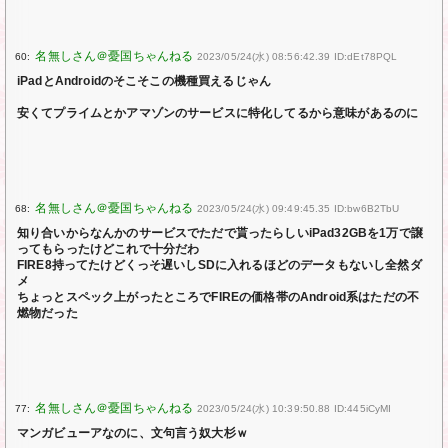
60:
2023/05/24(水) 08:56:42.39 ID:dEt78PQL
iPadとAndroidのそこそこの機種買えるじゃん
安くてプライムとかアマゾンのサービスに特化してるから意味があるのに
68:
2023/05/24(水) 09:49:45.35 ID:bw6B2TbU
知り合いからなんかのサービスでただで貰ったらしいiPad32GBを1万で譲
ってもらったけどこれで十分だわ
FIRE8持ってたけどくっそ遅いしSDに入れるほどのデータもないし全然ダ
メ
ちょっとスペック上がったところでFIREの価格帯のAndroid系はただの不
燃物だった
77:
2023/05/24(水) 10:39:50.88 ID:445iCyMI
マンガビューアなのに、文句言う奴大杉ｗ