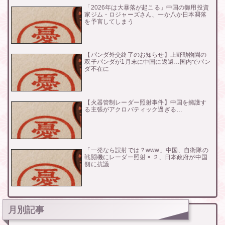
「2026年は大暴落が起こる」中国の御用投資
家ジム・ロジャーズさん、一か八か日本凋落
を予言してしまう
【パンダ外交終了のお知らせ】上野動物園の
双子パンダが1月末に中国に返還…国内でパン
ダ不在に
【火器管制レーダー照射事件】中国を擁護す
る主張がアクロバティック過ぎる…
「一発なら誤射では？www」中国、自衛隊の
戦闘機にレーダー照射 × ２、日本政府が中国
側に抗議
月別記事
月