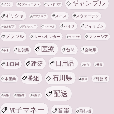
ギャンブル
イラン
ウズベキスタン
カンボジア
ギリシャ
スイス
スウェーデン
グアテマラ
ハイチ
フィリピン
セルビア
デジタル庁
ネパール
ブラジル
ホームセンター
マレーシア
ボツワナ
医療
台湾
佐賀県
宮崎県
中古
日用品
建築
山口県
東京
林業
石川県
番組
水産業
総務省
祭り
配送
美術
自衛隊
装身具
電子マネー
音楽
飛行機