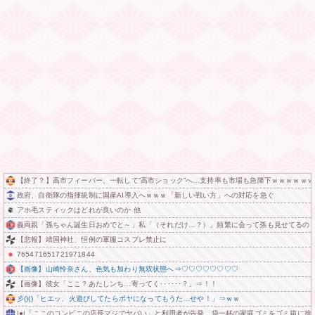
【終了？】高市フィーバー、一転して”高市ショック”へ…支持率も市場も急降下ｗｗｗｗｗｗ
政府、自衛隊の指揮統制に国産AI導入へｗｗｗ「新しい戦い方」への対応を急ぐ
アホ毛スティックはどれが良いのか 他
義両親「孫ちゃん誕生日おめでと～」私「（それだけ…？）」頻繁に会って孫も見せてるの
【悲報】靖国神社、恒例の軍服コスプレ禁止に
765471651721971844
【画像】山崎怜奈さん、色気も加わり無双状態へ⇒♡♡♡♡♡♡♡♡
【画像】彼女「ここ？あたしンち…寄ってく･･････？」⇒！！
彡()()「ヒエッ、火遊びしてたらボヤになってもうた…せや！」⇒ｗｗ
|●|「ここのコンビニの店長マジでヤバい」と利用者が告発、袋一杯の家庭ゴミをゴミ箱に捨