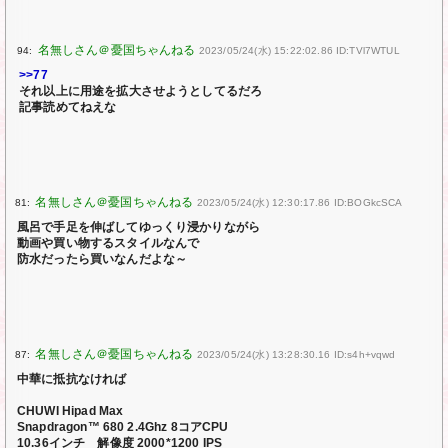
94:
2023/05/24(水) 15:22:02.86 ID:TVl7WTUL
>>77
それ以上に用途を拡大させようとしてるだろ
記事読めてねえな
81:
2023/05/24(水) 12:30:17.86 ID:BOGkcSCA
風呂で手足を伸ばしてゆっくり浸かりながら
動画や買い物するスタイルなんで
防水だったら買いなんだよな～
87:
2023/05/24(水) 13:28:30.16 ID:s4h+vqwd
中華に抵抗なければ
CHUWI Hipad Max
Snapdragon™ 680 2.4Ghz 8コアCPU
10.36インチ 解像度 2000*1200 IPS