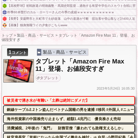
【高校野球】初戦敗退の明徳義塾・馬淵史郎監督…過熱する有望中学生のスカウト合戦に苦
昨季60本塁打のカル・ローリーさんの今季の成績ｗｗｗｗｗｗｗｗｗｗｗｗ
【長野】安曇野市と大町市で土砂崩落 山中の道路が寸断 宿泊客や登山客など計400人近
【画像】独身無職ワイの夕食がこちらwww
トップ
>
製品・商品・サービス
>
タブレット「Amazon Fire Max 11」登場、お
値段安すぎ
1
製品・商品・サービス
コメント
タブレット「Amazon Fire Max
11」登場、お値段安すぎ
タブレット
2023年
5月24日
16:05:30
被災者で湧き水が有難い「土葬は絶対にダメだ】
銅線ケーブル2.2トン盗んだベトナム国籍の男を逮捕 #移民 #外国人 #ニュース
海外投資家の中国株売り止まらず、総額1.4兆円に 優良株さえ売却
消費減税、2年後の「鬼門」 財務官僚「嫌われても政権支えるしか」
林官房長官「首相になったら中国ブイ撤去を検討」⇒ 自民･小野田紀美「今、