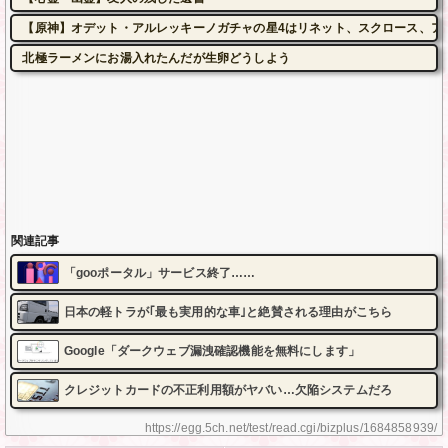
【原神】オデット・アルレッキーノガチャの星4はリネット、スクロース、ア
北極ラーメンにお湯入れたんだが生卵どうしよう
関連記事
「gooポータル」サービス終了……
日本の軽トラが｢最も実用的な車｣と絶賛される理由がこちら
Google「ダークウェブ漏洩確認機能を無料にします」
クレジットカードの不正利用額がヤバい…欠陥システムだろ
https://egg.5ch.net/test/read.cgi/bizplus/1684858939/