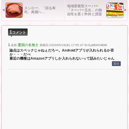
地域密着型スーパー
スシロー、「回る寿
「スーパー玉出」の独
司」再開へ…
自性を貫く矜持と課題
1
コメント
1.
憂国の名無士
名前:
投稿日:2023/05/24(水) 17:55:47
ID:EyMDA5MDM
論点はスペックじゃねぇだろー。Androidアプリが入れられるか否
か・・・だべ
最近の機種はAmazonアプリしか入れられないって話みたいじゃん
返信