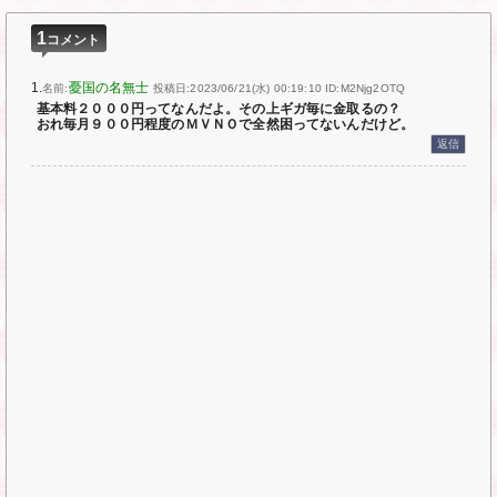
1
コメント
1.
憂国の名無士
名前:
投稿日:2023/06/21(水) 00:19:10
ID:M2Njg2OTQ
基本料２０００円ってなんだよ。その上ギガ毎に金取るの？
おれ毎月９００円程度のＭＶＮＯで全然困ってないんだけど。
返信