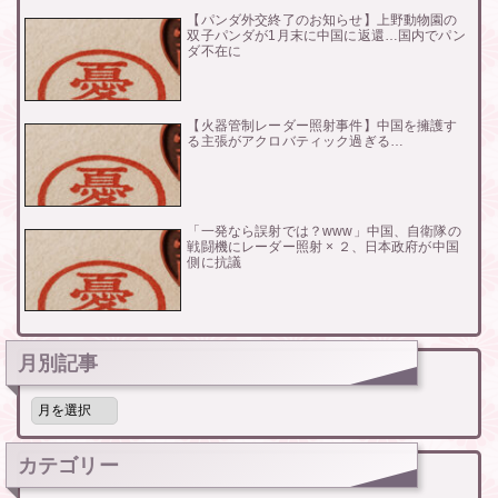
【パンダ外交終了のお知らせ】上野動物園の
双子パンダが1月末に中国に返還…国内でパン
ダ不在に
【火器管制レーダー照射事件】中国を擁護す
る主張がアクロバティック過ぎる…
「一発なら誤射では？www」中国、自衛隊の
戦闘機にレーダー照射 × ２、日本政府が中国
側に抗議
月別記事
月
別
記
事
カテゴリー