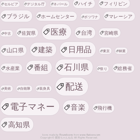
ハイチ
フィリピン
セルビア
デジタル庁
ネパール
ブラジル
ホームセンター
マレーシア
ボツワナ
医療
台湾
佐賀県
宮崎県
中古
日用品
建築
山口県
東京
林業
石川県
番組
水産業
総務省
祭り
配送
美術
自衛隊
装身具
電子マネー
音楽
飛行機
高知県
Icons made by
Roundicons
from
www.flaticon.com
Copyright © 憂国ちゃんねる All Rights Reserved.