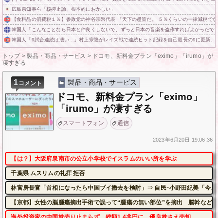
広島県知事ら「核抑止論、根本的におかしい」
【食料品の消費税１％】参政党の神谷宗幣代表 「天下の愚策だ。 ５％くらいの一律減税でな
韓国人「こんなことなら日本と仲良くしないで、ずっと日本の音楽を盗作すればよかったで
韓国人「9試合連続は凄い…」村上宗隆がレイズ戦で連続ヒット記録を自己最長の9に更新、
トップ
>
製品・商品・サービス
>
ドコモ、新料金プラン「eximo」「irumo」が
凄すぎる
1
製品・商品・サービス
コメント
ドコモ、新料金プラン「eximo」
「irumo」が凄すぎる
スマートフォン
通信
2023年
6月20日
19:06:36
【は？】大阪府泉南市の公立小学校でイスラムのいい所を学ぶ
千葉県 ムスリムの礼拝 拒否
林官房長官「首相になったら中国ブイ撤去を検討」⇒ 自民･小野田紀美「今、
【京都】女性の脳腫瘍摘出手術で誤って“腫瘍の無い部位”を摘出 脳幹など損
海外投資家の中国株売り止まらず、総額1.4兆円に 優良株さえ売却