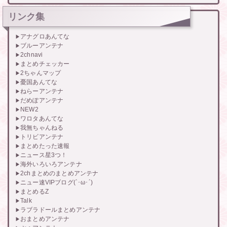
リンク集
アナグロあんてな
ブルーアンテナ
2chnavi
まとめチェッカー
2ちゃんマップ
憂国あんてな
ねらーアンテナ
だめぽアンテナ
NEW2
ワロタあんてな
我無ちゃんねる
トリビアンテナ
まとめたった速報
ニュース星3つ！
海外いろいろアンテナ
2chまとめのまとめアンテナ
ニュー速VIPブログ(`･ω･´)
まとめるZ
Talk
ラブラドールまとめアンテナ
おまとめアンテナ