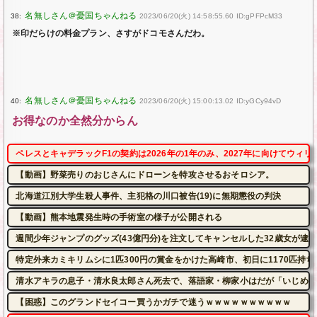
38:
2023/06/20(火) 14:58:55.60 ID:gPFPcM33
※印だらけの料金プラン、さすがドコモさんだわ。
40:
2023/06/20(火) 15:00:13.02 ID:yGCy94vD
お得なのか全然分からん
ペレスとキャデラックF1の契約は2026年の1年のみ、2027年に向けてウィ
【動画】野菜売りのおじさんにドローンを特攻させるおそロシア。
北海道江別大学生殺人事件、主犯格の川口被告(19)に無期懲役の判決
【動画】熊本地震発生時の手術室の様子が公開される
週間少年ジャンプのグッズ(43億円分)を注文してキャンセルした32歳女が逮
特定外来カミキリムシに1匹300円の賞金をかけた高崎市、初日に1170匹持
清水アキラの息子・清水良太郎さん死去で、落語家・柳家小はだが「いじめ」
【困惑】このグランドセイコー買うかガチで迷うｗｗｗｗｗｗｗｗｗｗ