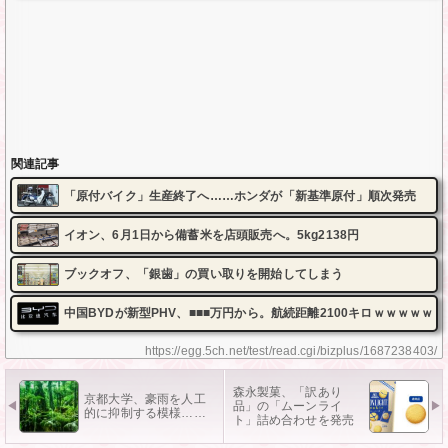
関連記事
「原付バイク」生産終了へ……ホンダが「新基準原付」順次発売
イオン、6月1日から備蓄米を店頭販売へ。5kg2138円
ブックオフ、「銀歯」の買い取りを開始してしまう
中国BYDが新型PHV、■■■万円から。航続距離2100キロｗｗｗｗｗ
https://egg.5ch.net/test/read.cgi/bizplus/1687238403/
森永製菓、「訳あり
京都大学、豪雨を人工
品」の「ムーンライ
的に抑制する模様……
ト」詰め合わせを発売