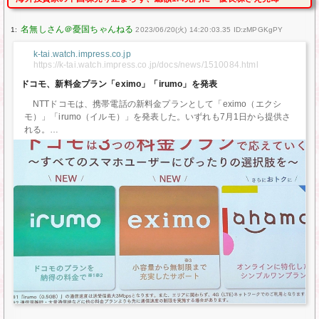
1:
2023/06/20(火) 14:20:03.35 ID:zMPGKgPY
k-tai.watch.impress.co.jp
https://k-tai.watch.impress.co.jp/docs/news/1510084.html
ドコモ、新料金プラン「eximo」「irumo」を発表
NTTドコモは、携帯電話の新料金プランとして「eximo（エクシ
モ）」「irumo（イルモ）」を発表した。いずれも7月1日から提供さ
れる。