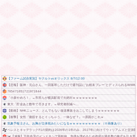
【ファーム試合実況】ヤクルトvsオリックス 8/7/12:00
【悲報】阪神・元山さん、一回落球しただけで週刊誌に“お粗末プレー”とディスられるWWWW
765471651721971844
「小泉やめろ！」→市民らが横浜駅前で大絶叫ｗｗｗｗｗｗｗｗ
東大「貯金あと数年で尽きます」→研究者削減へ…
【動画】NHKニュース、とんでもない放送事故をおこしてしまうｗｗｗｗｗｗｗ
【衝撃】女性『腹筋するとイっちゃう。一体なぜ？』⇒原因がこれｗ
気象予報士さん、お胸が立体視みたいになるｗｗｗｗｗｗｗｗｗｗ （※画像あり）
ペレスとキャデラックF1の契約は2026年の1年のみ、2027年に向けてウィリアムズと交渉
|●|【速報】万年赤字のインドネシア新幹線。負債を埋めるため政府が過半数の株式を引き受