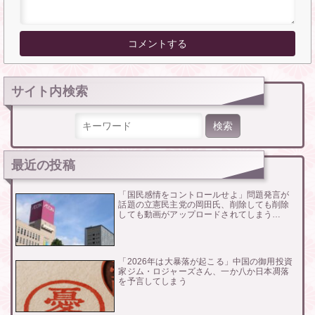
サイト内検索
検索:
最近の投稿
「国民感情をコントロールせよ」問題発言が
話題の立憲民主党の岡田氏、削除しても削除
しても動画がアップロードされてしまう…
「2026年は大暴落が起こる」中国の御用投資
家ジム・ロジャーズさん、一か八か日本凋落
を予言してしまう