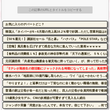
この記事のURLとタイトルをコピーする
お気に入りのデパートどこ？
韓国人「ネイバーが4～6月期の売上高16.2％増で好調…ただし営業利益はわ
【50％還元！】講談社セール『伍と碁』『ハナバス』『POLE STAR』など約1
【悲報】風呂敷を広げすぎて残念な方向に進んでいった漫画ｗｗｗｗｗ
【食料品の消費税１％】参政党の神谷宗幣代表 「天下の愚策だ。 ５％くらい
元区議団長 「共産党は義援金を被災地に持ってはいく。が、持って行った先で
「Eテレが高校生の部活動にジャックされる時期になってしまった」高校野球
積水ハウス「地面師に55億円騙し取られた…」 ワイ「はえーかわいそう…会
「やりますよ！」と返事だけは一丁前なのに全く動かない職場の無能、催促し
普通の家は父母が各一名だと知った時と、四人の父母が全員同性愛者で複雑な
19歳美少女モデル、CMの妖精姿が可愛すぎて見入る人続出
ジャンポケ斉藤「同意があったんです。本当です。信じて下さい」 ←何でこ