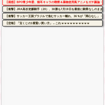
【困惑】BPO青少年委、猫耳キャラの喫煙＆薬物使用風アニメをガチ議論・
【衝撃】JRA高杉吏麒騎手（20）、38勝も7月19日を最後に騎乗なしのま
【衝撃】サッカー王国ブラジルで進むサッカー離れ、36％が「関心なし」・
【悲報】「宝くじの1番賢い買い方」←これｗｗｗｗｗｗｗｗｗｗ