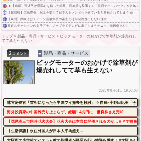
|●|【速報】習近平が愛国心を煽った結果、日本兵を撃退する「抗日テーマパーク」が各地で人
【超悲報】広島市長、呪文を唱えて日本人をゾンビ化させていると非難されてしまう 他
【疑問】関東そばチェーン店最大手の富士そばが関西進出しない理由
報道ステーションの女子アナ、ノーブラでテレビに出てしまうｗｗ⇒（※画像あり）
トップ
>
製品・商品・サービス
>
ビッグモーターのおかげで除草剤が爆売れし
てて草も生えない
3
製品・商品・サービス
コメント
ビッグモーターのおかげで除草剤が
爆売れしてて草も生えない
2023年
8月01日
19:08:08
林官房長官「首相になったら中国ブイ撤去を検討」⇒ 自民･小野田紀美「今、
海外投資家の中国株売り止まらず、総額1.4兆円に 優良株さえ売却
【琵琶湖三市同時花火大会】花火大会は本当に開催されるのか…ＨＰで観覧券
【生活保護】永住外国人が日本人平均超え...
大阪府の小学校でイスラム教の指導者が授業を行い物議を醸す！ #大阪 #イス