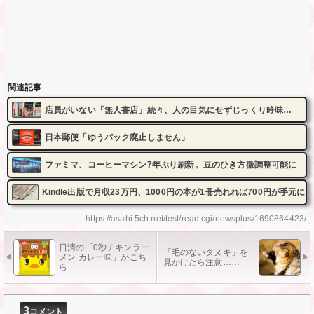
関連記事
店員がいない「無人書店」続々、人の目気にせずじっくり吟味…
日本郵便「ゆうパック廃止しません」
ファミマ、コーヒーマシン7年ぶり刷新。豆のひき方微調整可能に
Kindle出版で月収23万円、1000円の本が1冊売れれば700円が手元に
https://asahi.5ch.net/test/read.cgi/newsplus/1690864423/
日清の「0秒チキンラー
「毛のないタヌキ」を
メン カレー味」がこち
見かけたら注意……
ら
3
コメント