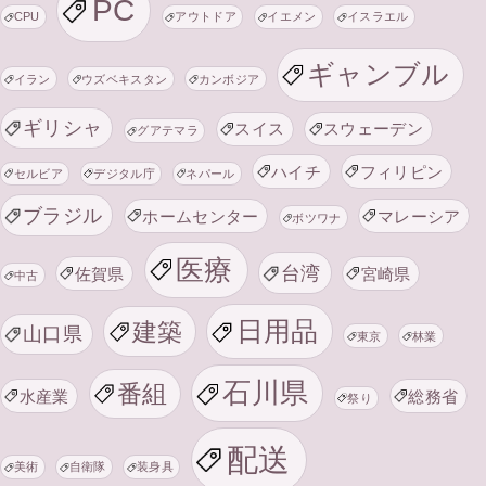
PC
CPU
アウトドア
イエメン
イスラエル
ギャンブル
イラン
ウズベキスタン
カンボジア
ギリシャ
スイス
スウェーデン
グアテマラ
ハイチ
フィリピン
セルビア
デジタル庁
ネパール
ブラジル
ホームセンター
マレーシア
ボツワナ
医療
台湾
佐賀県
宮崎県
中古
日用品
建築
山口県
東京
林業
石川県
番組
水産業
総務省
祭り
配送
美術
自衛隊
装身具