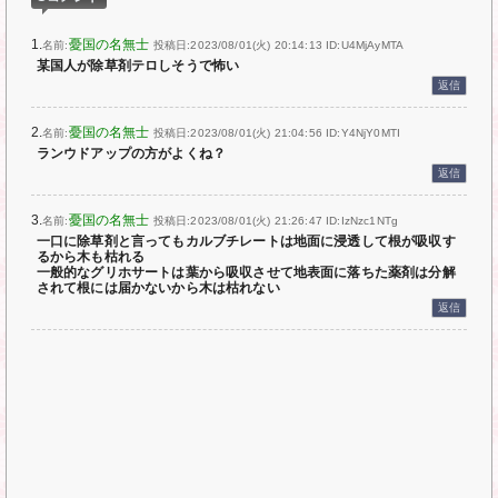
1.
憂国の名無士
名前:
投稿日:2023/08/01(火) 20:14:13
ID:U4MjAyMTA
某国人が除草剤テロしそうで怖い
返信
2.
憂国の名無士
名前:
投稿日:2023/08/01(火) 21:04:56
ID:Y4NjY0MTI
ランウドアップの方がよくね？
返信
3.
憂国の名無士
名前:
投稿日:2023/08/01(火) 21:26:47
ID:IzNzc1NTg
一口に除草剤と言ってもカルブチレートは地面に浸透して根が吸収す
るから木も枯れる
一般的なグリホサートは葉から吸収させて地表面に落ちた薬剤は分解
されて根には届かないから木は枯れない
返信