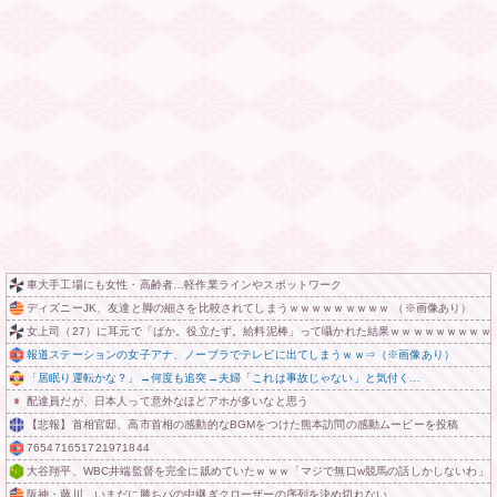
車大手工場にも女性・高齢者…軽作業ラインやスポットワーク
ディズニーJK、友達と脚の細さを比較されてしまうｗｗｗｗｗｗｗｗｗ （※画像あり）
女上司（27）に耳元で「ばか。役立たず。給料泥棒」って囁かれた結果ｗｗｗｗｗｗｗｗｗ
報道ステーションの女子アナ、ノーブラでテレビに出てしまうｗｗ⇒（※画像あり）
「居眠り運転かな？」→何度も追突→夫婦「これは事故じゃない」と気付く…
配達員だが、日本人って意外なほどアホが多いなと思う
【悲報】首相官邸、高市首相の感動的なBGMをつけた熊本訪問の感動ムービーを投稿
765471651721971844
大谷翔平、WBC井端監督を完全に舐めていたｗｗｗ「マジで無口w競馬の話しかしないわ」
阪神・藤川、いまだに勝ちパの中継ぎクローザーの序列を決め切れない