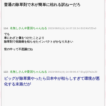
普通の除草剤で木が簡単に枯れる訳ねーだろ
114:
2023/08/01(火) 14:07:33.34 ID:EIKkTZDv0
でも
車にわざと傷をつけたことより
除草剤で街路樹を枯らせたインパクトがかなり大きい
世の中って不思議だね
122:
2023/08/01(火) 14:09:06.47 ID:gQ37b2eZ0
ビッグが除草業やったら日本中が枯らしすぎて環境が悪
化する末路だが