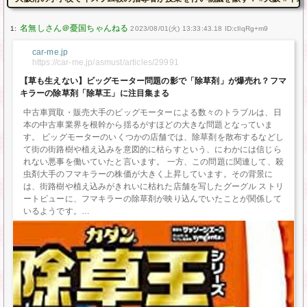
1:
2023/08/01(火) 13:33:43.18 ID:cIlqRg+m9
car-me.jp
https://car-me.jp/asmust/articles/29991
【草も生えない】ビッグモーター問題の影で「除草剤」が爆売れ？フマ
キラーの除草剤「除草王」に注目集まる
中古車買取・販売大手のビッグモーターによる数々のトラブルは、日
本の中古車業界を根幹から揺るがすほどの大きな問題となっていま
す。 ビッグモーターのいくつかの店舗では、除草剤を散布するなどし
て街の街路樹や植え込みを意図的に枯らすという、にわかには信じら
れない悪事を働いていたと言います。 一方、この問題に関連して、殺
虫剤大手のフマキラーの株価が大きく上昇しています。その背景に
は、街路樹や植え込みがきれいに枯れた店舗を写したグーグル ストリ
ートビューに、フマキラーの除草剤が映り込んでいたことが関係して
いるようです。