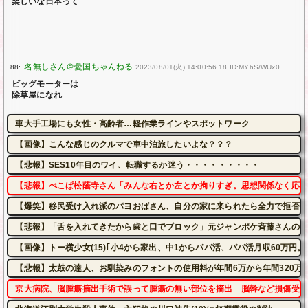
楽しいな日本って
88:
2023/08/01(火) 14:00:56.18 ID:MYhS/WUx0
ビッグモーターは
除草屋になれ
車大手工場にも女性・高齢者…軽作業ラインやスポットワーク
【画像】こんな感じのクルマで車中泊旅したいよな？？？
【悲報】SES10年目のワイ、転職するか迷う・・・・・・・・・
【悲報】ぺこぱ松蔭寺さん「みんな右とか左とか拘りすぎ。思想関係なく応援
【爆笑】移民受け入れ派のパヨおばさん、自分の家に来られたら全力で拒否る
【悲報】「舌を入れてきたから歯と口でブロック」元ジャンポケ斉藤さんの不
【画像】トー横少女(15)｢小4から家出、中1からパパ活、パパ活月収60万円。
【悲報】太鼓の達人、お馴染みのフォントの使用料が年間6万から年間320万
京大病院、脳腫瘍摘出手術で誤って腫瘍の無い部位を摘出 脳幹など損傷受け