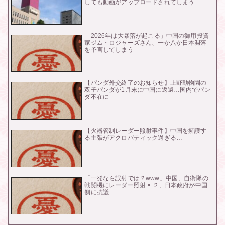
しても動画がアップロードされてしまう…
「2026年は大暴落が起こる」中国の御用投資
家ジム・ロジャーズさん、一か八か日本凋落
を予言してしまう
【パンダ外交終了のお知らせ】上野動物園の
双子パンダが1月末に中国に返還…国内でパン
ダ不在に
【火器管制レーダー照射事件】中国を擁護す
る主張がアクロバティック過ぎる…
「一発なら誤射では？www」中国、自衛隊の
戦闘機にレーダー照射 × ２、日本政府が中国
側に抗議