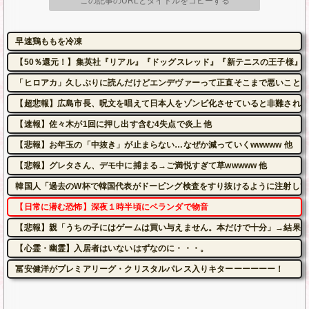
この記事のURLとタイトルをコピーする
早速鶏ももを冷凍
【50％還元！】集英社『リアル』『ドッグスレッド』『新テニスの王子様』など
「ヒロアカ」久しぶりに読んだけどエンデヴァーって正直そこまで悪いことし
【超悲報】広島市長、呪文を唱えて日本人をゾンビ化させていると非難されて
【速報】佐々木が1回に押し出す含む4失点で炎上 他
【悲報】お年玉の「中抜き」が止まらない…なぜか減っていくwwwww 他
【悲報】グレタさん、デモ中に捕まる→ご満悦すぎて草wwwww 他
韓国人「過去のW杯で韓国代表がドーピング検査をすり抜けるように注射してい
【日常に潜む恐怖】深夜１時半頃にベランダで物音
【悲報】親「うちの子にはゲームは買い与えません。本だけで十分」→結果
【心霊・幽霊】入居者はいないはずなのに・・・。
冨安健洋がプレミアリーグ・クリスタルパレス入りキターーーーーー！