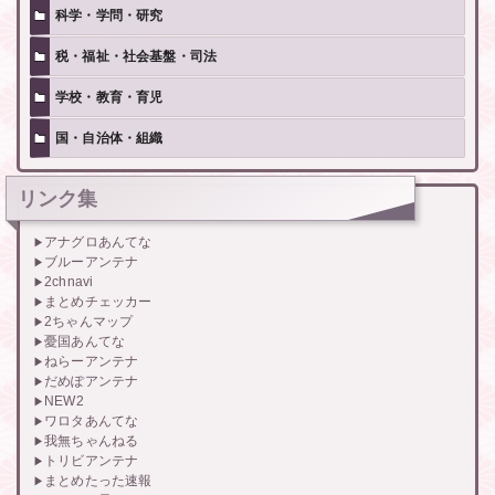
科学・学問・研究
税・福祉・社会基盤・司法
学校・教育・育児
国・自治体・組織
リンク集
アナグロあんてな
ブルーアンテナ
2chnavi
まとめチェッカー
2ちゃんマップ
憂国あんてな
ねらーアンテナ
だめぽアンテナ
NEW2
ワロタあんてな
我無ちゃんねる
トリビアンテナ
まとめたった速報