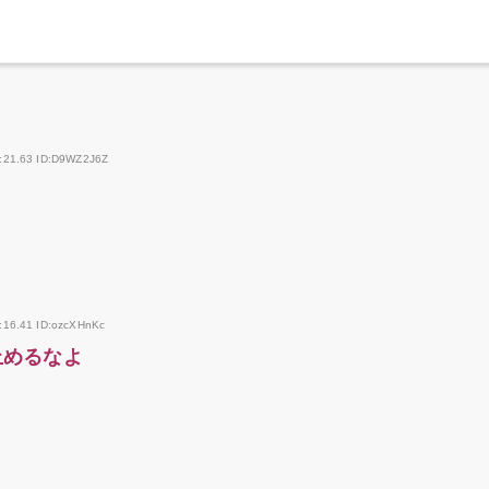
8:21.63 ID:D9WZ2J6Z
:16.41 ID:ozcXHnKc
止めるなよ