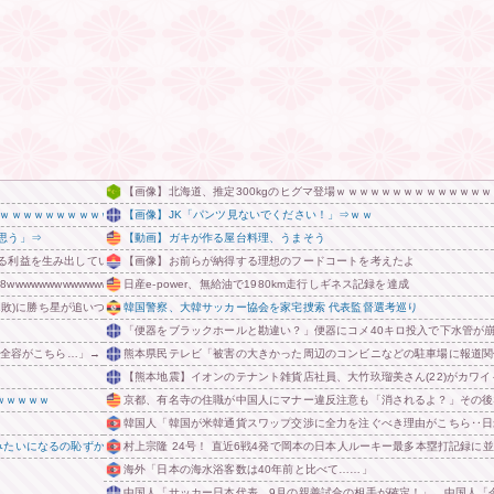
【画像】北海道、推定300kgのヒグマ登場ｗｗｗｗｗｗｗｗｗｗｗｗｗ
ｗｗｗｗｗｗｗｗｗｗｗｗ
【画像】JK「パンツ見ないでください！」⇒ｗｗ
思う」⇒
【動画】ガキが作る屋台料理、うまそう
る利益を生み出していた
【画像】お前らが納得する理想のフードコートを考えたよ
wwwwwwwwwwwwwwwwwwwwwwwwwwwww
日産e-power、無給油で1980km走行しギネス記録を達成
勝1敗)に勝ち星が追いつかれるｗｗｗｗｗｗｗｗｗｗｗｗ
韓国警察、大韓サッカー協会を家宅捜索 代表監督選考巡り
「便器をブラックホールと勘違い？」便器にコメ40キロ投入で下水管が崩
全容がこちら…」→「完全に買収してる…（ﾌﾞﾙﾌﾞﾙ」＝韓国の反応
熊本県民テレビ「被害の大きかった周辺のコンビニなどの駐車場に報道関
【熊本地震】イオンのテナント雑貨店社員、大竹玖瑠美さん(22)がカワイ
ｗｗｗｗｗ
京都、有名寺の住職が中国人にマナー違反注意も「消されるよ？」その後
韓国人「韓国が米韓通貨スワップ交渉に全力を注ぐべき理由がこちら‥日
みたいになるの恥ずかしいんやが 他
村上宗隆 24号！ 直近6戦4発で岡本の日本人ルーキー最多本塁打記録に
海外「日本の海水浴客数は40年前と比べて……」
中国人「サッカー日本代表、9月の親善試合の相手が確定！」 中国人「