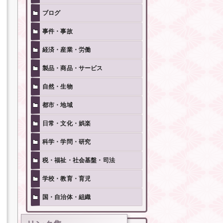
ブログ
事件・事故
経済・産業・労働
製品・商品・サービス
自然・生物
都市・地域
日常・文化・娯楽
科学・学問・研究
税・福祉・社会基盤・司法
学校・教育・育児
国・自治体・組織