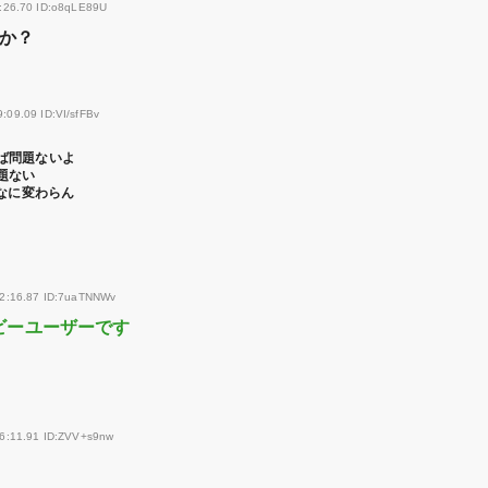
3:26.70 ID:o8qLE89U
か？
:09.09 ID:VI/sfFBv
ば問題ないよ
題ない
んなに変わらん
52:16.87 ID:7uaTNNWv
ビーユーザーです
56:11.91 ID:ZVV+s9nw