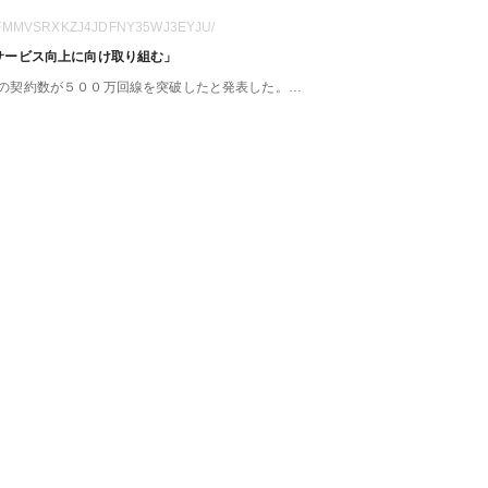
28-PFMMVSRXKZJ4JDFNY35WJ3EYJU/
サービス向上に向け取り組む」
の契約数が５００万回線を突破したと発表した。