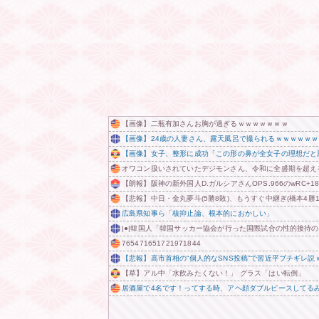
【画像】二瓶有加さんお胸が過ぎるｗｗｗｗｗｗｗ
【画像】24歳の人妻さん、露天風呂で撮られるｗｗｗｗｗ
【画像】女子、整形に成功「この形の鼻が全女子の理想だと
オワコン扱いされていたデジモンさん、令和に全盛期を超え
【朗報】阪神の新外国人D.ガルシアさんOPS.966のwRC+188w
【悲報】中日・金丸夢斗(5勝8敗)、もうすぐ中継ぎ(橋本4
広島県知事ら「核抑止論、根本的におかしい」
|●|韓国人「韓国サッカー協会が行った国際試合の性的接待の
765471651721971844
【悲報】高市首相の“個人的なSNS投稿”で習近平ブチギレ説
【草】アル中「水飲みたくない！」 グラス「はい転倒」
居酒屋で4名です！ってする時、アヘ顔ダブルピースしてる