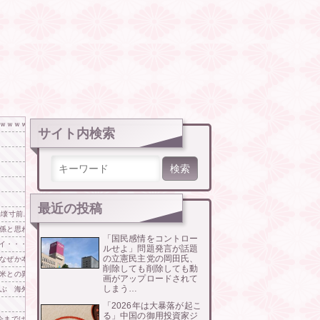
ｗｗｗｗｗｗｗ
サイト内検索
検索:
最近の投稿
壊寸前…韓国のマンションで起きた“非常識”
係と思われる車の無断駐車を見ることがあります。報道のお仕事も大変かもしれませんが配慮もお
「国民感情をコントロー
イ・・・
ルせよ」問題発言が話題
の立憲民主党の岡田氏、
なぜか本当に火災で全焼
削除しても削除しても動
米との異例の共同介入によって記録的なウォン・ドル為替の現実」
画がアップロードされて
しまう…
並ぶ 海外の反応
「2026年は大暴落が起こ
る」中国の御用投資家ジ
今までは実質的に全て引き分け」「野球のリベンジ戦」