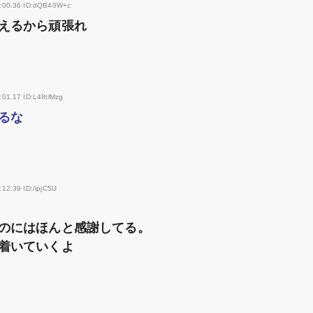
6:00.36 ID:dQB40W+c
えるから頑張れ
:01.17 ID:L48tlMzg
るな
12.39 ID:/ipjC5lJ
のにはほんと感謝してる。
着いていくよ