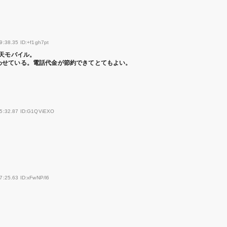
9:38.35 ID:+f1gh7pt
楽天モバイル。
わせている。電話代金が節約できてとてもよい。
05:32.87 ID:G1QViEXO
7:25.63 ID:xFwNP/l6