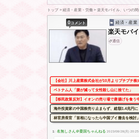
トップ
>
経済・産業・労働
>
楽天モバイル、いつの間
0
経済・産業
コメント
楽天モバ
通信
【会社】川上産業株式会社が10月よりプチプチ株
ベトナム人「腹が減って女性殺し山に捨てた」
【移民政策反対】イオンの売り場で唐揚げを食う
海外投資家の中国株売り止まらず、総額1.4兆円
林官房長官「首相になったら中国ブイ撤去を検討」
1:
2023/08/28(月) 20:25