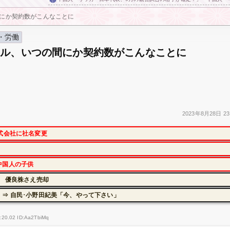
にか契約数がこんなことに
・労働
イル、いつの間にか契約数がこんなことに
2023年
8月28日
23
式会社に社名変更
中国人の子供
に 優良株さえ売却
⇒ 自民･小野田紀美「今、やって下さい」
:20.02 ID:Aa2TbiMq