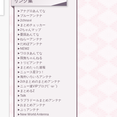
リンク集
アナグロあんてな
ブルーアンテナ
2chnavi
まとめチェッカー
2ちゃんマップ
憂国あんてな
ねらーアンテナ
だめぽアンテナ
NEW2
ワロタあんてな
我無ちゃんねる
トリビアンテナ
まとめたった速報
ニュース星3つ！
海外いろいろアンテナ
2chまとめのまとめアンテナ
ニュー速VIPブログ(`･ω･´)
まとめるZ
Talk
ラブラドールまとめアンテナ
おまとめアンテナ
ぷぅアンテナ
New World Antenna