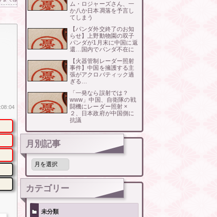
ム・ロジャーズさん、一
か八か日本凋落を予言し
てしまう
【パンダ外交終了のお知
らせ】上野動物園の双子
パンダが1月末に中国に返
還…国内でパンダ不在に
【火器管制レーダー照射
事件】中国を擁護する主
張がアクロバティック過
ぎる…
「一発なら誤射では？
www」中国、自衛隊の戦
闘機にレーダー照射 ×
:08:04
２、日本政府が中国側に
抗議
月別記事
月
別
記
事
カテゴリー
未分類