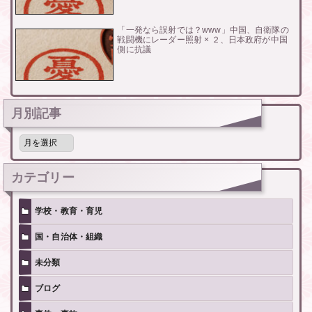
「一発なら誤射では？www」中国、自衛隊の
戦闘機にレーダー照射 × ２、日本政府が中国
側に抗議
月別記事
月
別
記
事
カテゴリー
学校・教育・育児
国・自治体・組織
未分類
ブログ