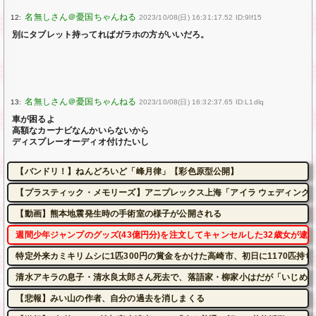
12:
2023/10/08(日) 16:31:17.52 ID:9lf15
別にタブレット持ってればガラホの方がいいだろ。
13:
2023/10/08(日) 16:32:37.65 ID:L1dlq
車が困るよ
高額なカーナビなんかいらないから
ディスプレーオーディオ付けたいし
【バンドリ！】ねんどろいど「峰月律」【彩色原型公開】
【プラスティック・メモリーズ】アニプレックス上海「アイラ ウェディングドレ
【動画】熊本地震発生時の手術室の様子が公開される
週間少年ジャンプのグッズ(43億円分)を注文してキャンセルした32歳女が逮
特定外来カミキリムシに1匹300円の賞金をかけた高崎市、初日に1170匹持
清水アキラの息子・清水良太郎さん死去で、落語家・柳家小はだが「いじめ」
【悲報】みい山の作者、自分の過去を消しまくる