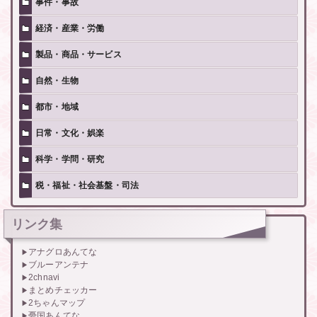
事件・事故
経済・産業・労働
製品・商品・サービス
自然・生物
都市・地域
日常・文化・娯楽
科学・学問・研究
税・福祉・社会基盤・司法
リンク集
アナグロあんてな
ブルーアンテナ
2chnavi
まとめチェッカー
2ちゃんマップ
憂国あんてな