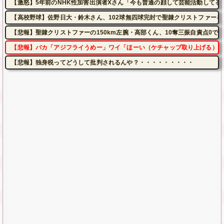
【激怒】5年前のNHK性加害出演者Xさん「今も普通の顔して芸能活動してる
【高校野球】佐野日大・鈴木さん、102球無四球完封で聖隷クリストファーを
【悲報】聖隷クリストファーの150km左腕・高部くん、10奪三振自責点0で
【悲報】バカ「アジフライうめー」ワイ「ほーい（ケチャップ取り上げる）」
【悲報】独身税ってどうして批判されるんや？・・・・・・・・・