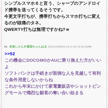
シンプルスマホ６と言う、シャープのアンドロイ
ド携帯を送ってくるそうです。
今更文字打ちが、携帯打ちからスマホ打ちに変え
るのが頭痛のタネ。
QWERTY打ちは無理ですかね?ｗ
54:
2023/10/08(日) 18:47:40.23 ID:OQfMl
>>52
この機会にDOCOMOかAUに乗り換えた方がいい
よ
ソフトバンクは手続きが面倒な人を見越して有利
な条件用意しないからね
これから年末にかけて家電量販店やショットピン
グモールで熾烈な顧客の奪い合い始まる