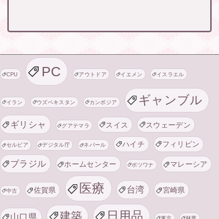
PC
CPU
アウトドア
イエメン
イスラエル
ギャンブル
イラン
ウズベキスタン
カンボジア
ギリシャ
スイス
スウェーデン
グアテマラ
ハイチ
フィリピン
セルビア
デジタル庁
ネパール
ブラジル
ホームセンター
マレーシア
ボツワナ
医療
台湾
佐賀県
宮崎県
中古
日用品
建築
山口県
東京
林業