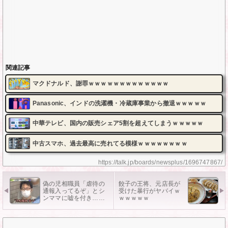
関連記事
マクドナルド、謝罪ｗｗｗｗｗｗｗｗｗｗｗｗｗ
Panasonic、インドの洗濯機・冷蔵庫事業から撤退ｗｗｗｗｗ
中華テレビ、国内の販売シェア5割を超えてしまうｗｗｗｗｗ
中古スマホ、過去最高に売れてる模様ｗｗｗｗｗｗｗｗ
https://talk.jp/boards/newsplus/1696747867/
偽の児相職員「虐待の
餃子の王将、元店長が
通報入ってるぞ」とシ
受けた暴行がヤバイｗ
ンママに嘘を付き……
ｗｗｗｗｗ