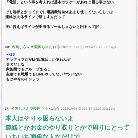
「電話」という事を考えれば基本ガラケーがあれば困る事はない
でも若者とかってすでに電話機能自体あまり使ってないらしいよ
連絡は大体ラインで済ますんだって
逆に言えばラインが出来るツールじゃないと困るって訳
60:
2023/10/08(日) 19:04:19.42 ID:hBxpG
>>16
アラフィフだがLINE電話しか使わんぞ
タダだしな
家族間でもグループあるし
友達でも職場でもLINEやってないヤツいない
もはや今のインフラ
17:
2023/10/08(日) 16:37:43.05 ID:L1dlq
本人はそりゃ困らないよ
連絡とかお金のやり取りとかで周りにとって
いちいち面倒な人なだけで