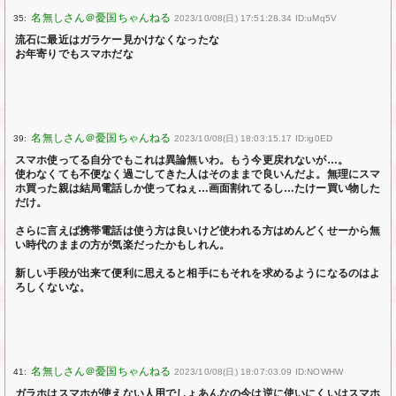
35:
2023/10/08(日) 17:51:28.34 ID:uMq5V
流石に最近はガラケー見かけなくなったな
お年寄りでもスマホだな
39:
2023/10/08(日) 18:03:15.17 ID:ig0ED
スマホ使ってる自分でもこれは異論無いわ。もう今更戻れないが…。
使わなくても不便なく過ごしてきた人はそのままで良いんだよ。無理にスマ
ホ買った親は結局電話しか使ってねぇ…画面割れてるし…たけー買い物した
だけ。
さらに言えば携帯電話は使う方は良いけど使われる方はめんどくせーから無
い時代のままの方が気楽だったかもしれん。
新しい手段が出来て便利に思えると相手にもそれを求めるようになるのはよ
ろしくないな。
41:
2023/10/08(日) 18:07:03.09 ID:NOWHW
ガラホはスマホが使えない人用でしょあんなの今は逆に使いにくいはスマホ