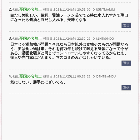
2.
憂国の名無士
名前:
投稿日:2023/11/24(金) 20:51:09
ID:U5NTMwMjM
白だし美味しい、便利、醤油ラーメン茹でてる時に水入れすぎで薄口
になったら醤油と白だし入れる、美味くなる
返信
3.
憂国の名無士
名前:
投稿日:2023/11/24(金) 22:32:25
ID:k1NTk0NDQ
日本じゃ添加物が問題？それなら日本以外は食物そのものが問題だろ
う。要は食い物は毒。それを何万年も続けて耐える身体になって今が
ある。温暖化騒ぎと同じでコントロールしやすくなってるからねえ。
役人や専門家はだんまり。マスゴミのみがはしゃいでいる。
返信
4.
憂国の名無士
名前:
投稿日:2023/11/25(土) 00:39:22
ID:Q4NTEwNDU
気にしない。勝手にほざいてろ。
返信