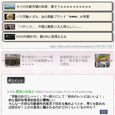
タイの大麻市場の未来、凄そうｗｗｗｗｗｗｗｗｗｗ
パリ五輪メダル、あの高級ブランド「■■■■」が考案
「パチンコ」、中国人観客に大人気らしい……
EVの中国BYD、新CMに長澤まさみ
https://talk.jp/boards/newsplus/1700791738/
夜の海辺でシンナー吸
多種多様なネジを取り
引してた62歳逮捕ｗｗ
扱う「西川電子部品」
ｗｗｗｗ
が閉店……
4
コメント
1.
憂国の名無士
名前:
投稿日:2023/11/24(金) 20:23:19
ID:EwNzczMjg
「市販の白だしハー！」で一括りにして「自分のレシピはいいよ！」
的な風評加害者的意見が鬱陶しい
そんな一方的な印象操作的意見で注目を集めようとか、周りを貶めれ
ば自分が！とかの意見に騙されるのがどのくらいいるのやら？
返信