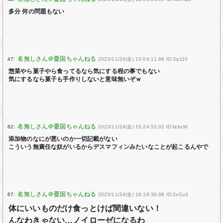
多分 何の問題もない
47:
2023/11/24(金) 13:04:11.68 ID:3q110
惣菜やら菓子やら食ってるなら気にする程の事でもない
気にするなら菓子も手作りしないと意味無いぞｗ
62:
2023/11/24(金) 15:24:52.02 ID:febcM
添加物のなにが悪いのか一切記載がない
こういう無責任な奴がいるからデスマフィンみたいなことが起こるんやで
67:
2023/11/24(金) 16:18:39.98 ID:2xCu3
体にいいものだけ食っとけば間違いない！
んなわきゃない…ノイローゼになるわ