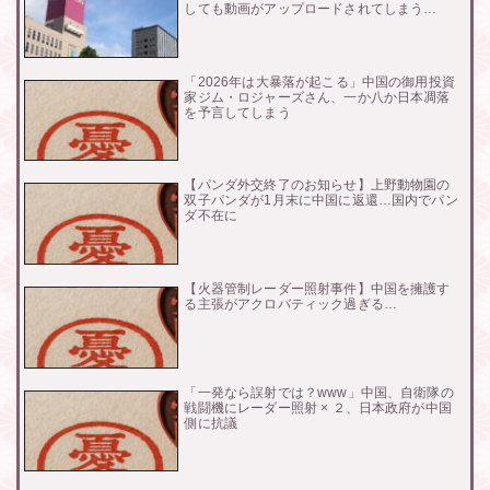
しても動画がアップロードされてしまう…
「2026年は大暴落が起こる」中国の御用投資
家ジム・ロジャーズさん、一か八か日本凋落
を予言してしまう
【パンダ外交終了のお知らせ】上野動物園の
双子パンダが1月末に中国に返還…国内でパン
ダ不在に
【火器管制レーダー照射事件】中国を擁護す
る主張がアクロバティック過ぎる…
「一発なら誤射では？www」中国、自衛隊の
戦闘機にレーダー照射 × ２、日本政府が中国
側に抗議