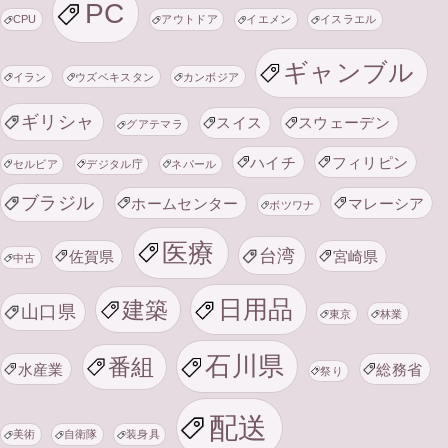
PC
CPU
アウトドア
イエメン
イスラエル
ギャンブル
イラン
ウズベキスタン
カンボジア
ギリシャ
スイス
スウェーデン
グアテマラ
ハイチ
フィリピン
セルビア
デジタル庁
ネパール
ブラジル
ホームセンター
マレーシア
ボツワナ
医療
台湾
佐賀県
宮崎県
中古
日用品
建築
山口県
東京
林業
石川県
番組
水産業
総務省
祭り
配送
美術
自衛隊
装身具