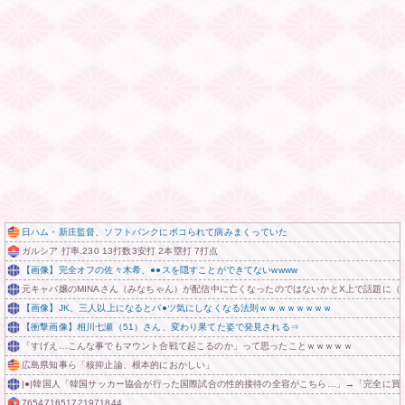
日ハム・新庄監督、ソフトバンクにボコられて病みまくっていた
ガルシア 打率.230 13打数3安打 2本塁打 7打点
【画像】完全オフの佐々木希、●●スを隠すことができてないwwww
元キャバ嬢のMINAさん（みなちゃん）が配信中に亡くなったのではないかとX上で話題に（
【画像】JK、三人以上になるとパ●ツ気にしなくなる法則ｗｗｗｗｗｗｗｗ
【衝撃画像】相川七瀬（51）さん、変わり果てた姿で発見される⇒
「すげえ…こんな事でもマウント合戦て起こるのか」って思ったことｗｗｗｗｗ
広島県知事ら「核抑止論、根本的におかしい」
|●|韓国人「韓国サッカー協会が行った国際試合の性的接待の全容がこちら…」→「完全に買収し
765471651721971844