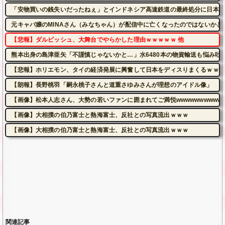
「安物買いの銭失いだったねぇ」とインドネシア高速鉄道の最終処分に日本側
元キャバ嬢のMINAさん（みなちゃん）が配信中に亡くなったのではないかと
【悲報】ダルビッシュ、大舞台でやらかした理由ｗｗｗｗｗ 他
熊本出身の島津亜矢「不謹慎じゃないかと…」水6480本の物資輸送も悩み吐
【悲報】ホリエモン、タイの経済発展に興奮して日本をディスりまくるｗｗｗ
【朗報】長野桃羽「嗣永桃子さんと道重さゆみさんが理想のアイドル像」
【画像】松本人志さん、大勢の若いファンに囲まれてご満悦wwwwwwwwwww
【画像】大相撲の伯乃富士と熱海富士、反社との写真流出ｗｗｗ
【画像】大相撲の伯乃富士と熱海富士、反社との写真流出ｗｗｗ
関連記事