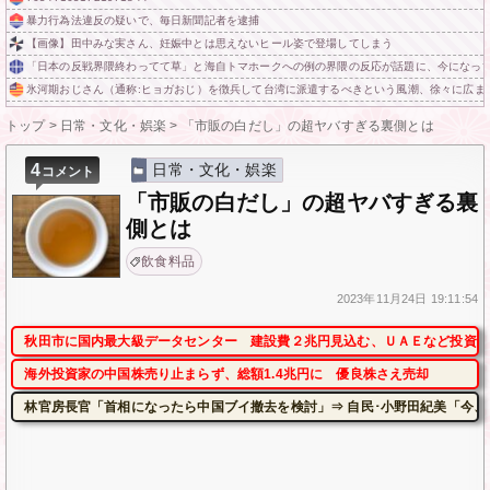
暴力行為法違反の疑いで、毎日新聞記者を逮捕
【画像】田中みな実さん、妊娠中とは思えないヒール姿で登場してしまう
「日本の反戦界隈終わってて草」と海自トマホークへの例の界隈の反応が話題に、今になっ
氷河期おじさん（通称:ヒョガおじ）を徴兵して台湾に派遣するべきという風潮、徐々に広ま
トップ
>
日常・文化・娯楽
>
「市販の白だし」の超ヤバすぎる裏側とは
4
日常・文化・娯楽
コメント
「市販の白だし」の超ヤバすぎる裏
側とは
飲食料品
2023年
11月24日
19:11:54
秋田市に国内最大級データセンター 建設費２兆円見込む、ＵＡＥなど投資
海外投資家の中国株売り止まらず、総額1.4兆円に 優良株さえ売却
林官房長官「首相になったら中国ブイ撤去を検討」⇒ 自民･小野田紀美「今、