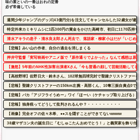
味の素といの一番はおれの定番
必ず常備している
週間少年ジャンプのグッズ(43億円分)を注文してキャンセルした32歳女が逮
特定外来カミキリムシに1匹300円の賞金をかけた高崎市、初日に1170匹持
清水アキラの息子・清水良太郎さん死去で、落語家・柳家小はだが「いじめ」
【悲報】みい山の作者、自分の過去を消しまくる
押井守監督「実写映画やアニメ版で『原作通りでよかった』なんて感想は原作
【激怒】5年前のNHK性加害出演者Xさん「今も普通の顔して芸能活動してる
【高校野球】佐野日大・鈴木さん、102球無四球完封で聖隷クリストファーを
【悲報】聖隷クリストファーの150km左腕・高部くん、10奪三振自責点0で
【悲報】バカ「アジフライうめー」ワイ「ほーい（ケチャップ取り上げる）」
【悲報】独身税ってどうして批判されるんや？・・・・・・・・・
【画像】完全オフの佐々木希、●●スを隠すことができてないwwww
38歳マザコン夫の誕生日に「むしゅこたんおめでとう！」と義実家を飾り付