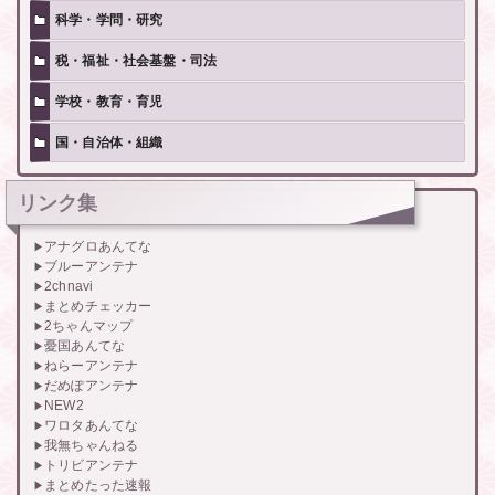
科学・学問・研究
税・福祉・社会基盤・司法
学校・教育・育児
国・自治体・組織
リンク集
アナグロあんてな
ブルーアンテナ
2chnavi
まとめチェッカー
2ちゃんマップ
憂国あんてな
ねらーアンテナ
だめぽアンテナ
NEW2
ワロタあんてな
我無ちゃんねる
トリビアンテナ
まとめたった速報