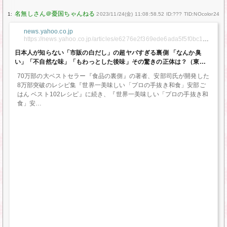
1:
2023/11/24(金) 11:08:58.52 ID:??? TID:NOcolor24
news.yahoo.co.jp
https://news.yahoo.co.jp/articles/e6276e2f369ede6ada5f5f0bc125
6423e0a59e60?page=1
日本人が知らない「市販の白だし」の超ヤバすぎる裏側 「なんか臭
い」「不自然な味」「もわっとした後味」その驚きの正体は？（東洋経
済オンライン） – Yahoo!ニュース
70万部の大ベストセラー『食品の裏側』の著者、安部司氏が開発した
8万部突破のレシピ集『世界一美味しい「プロの手抜き和食」安部ご
はん ベスト102レシピ』に続き、『世界一美味しい「プロの手抜き和
食」安