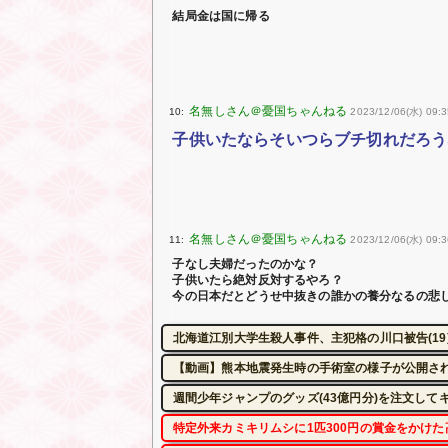
結局金は国に帰る
10:
2023/12/06(水) 09:35
子供いたならそいつらブチ切れだろう
11:
2023/12/06(水) 09:3
子なし夫婦だったのかな？
子供いたら絶対反対するやろ？
今の日本だとどうせ中抜きの誰かの養分なるの悲
北海道江別大学生殺人事件、主犯格の川口被告(19
【動画】熊本地震発生時の手術室の様子が公開さ
週間少年ジャンプのグッズ(43億円分)を注文して
特定外来カミキリムシに1匹300円の賞金をかけた