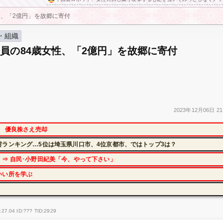
性、「2億円」を故郷に寄付
・組織
員の84歳女性、「2億円」を故郷に寄付
2023年
12月06日
21
に 優良株さえ売却
ランキング…5位は埼玉県川口市、4位京都市、ではトップ3は？
⇒ 自民･小野田紀美「今、やって下さい」
いい所を学ぶ
:27.04 ID:??? TID:2929