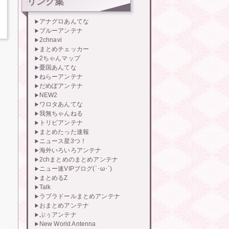
リンク集
アナグロあんてな
ブルーアンテナ
2chnavi
まとめチェッカー
2ちゃんマップ
憂国あんてな
ねらーアンテナ
だめぽアンテナ
NEW2
ワロタあんてな
我無ちゃんねる
トリビアンテナ
まとめたった速報
ニュース星3つ！
海外いろいろアンテナ
2chまとめのまとめアンテナ
ニュー速VIPブログ(`･ω･´)
まとめるZ
Talk
ラブラドールまとめアンテナ
おまとめアンテナ
ぷぅアンテナ
New World Antenna