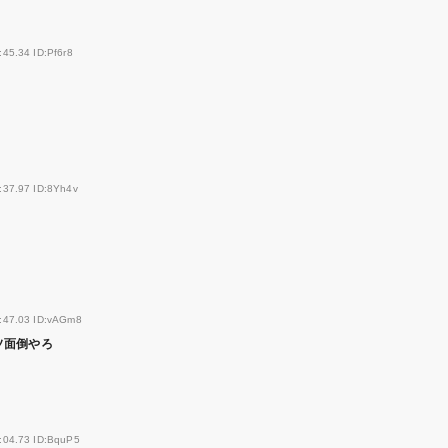
:45.34 ID:Pf6r8
:37.97 ID:8Yh4v
:47.03 ID:vAGm8
ソ面倒やろ
:04.73 ID:BquP5