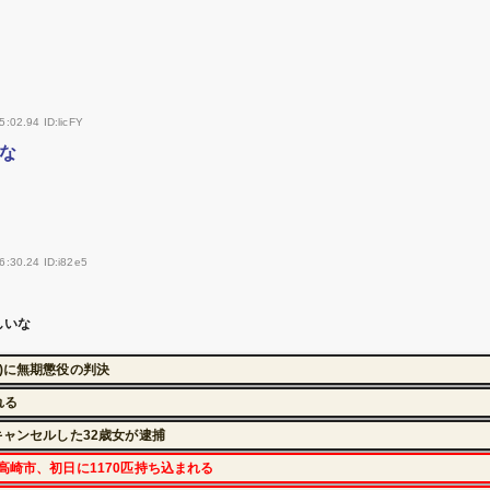
:02.94 ID:licFY
な
6:30.24 ID:i82e5
しいな
)に無期懲役の判決
れる
キャンセルした32歳女が逮捕
高崎市、初日に1170匹持ち込まれる