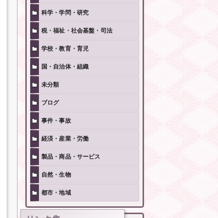
科学・学問・研究
税・福祉・社会基盤・司法
学校・教育・育児
国・自治体・組織
未分類
ブログ
事件・事故
経済・産業・労働
製品・商品・サービス
自然・生物
都市・地域