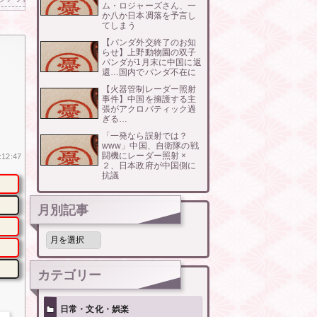
ム・ロジャーズさん、一
か八か日本凋落を予言し
てしまう
【パンダ外交終了のお知
らせ】上野動物園の双子
パンダが1月末に中国に返
還…国内でパンダ不在に
【火器管制レーダー照射
事件】中国を擁護する主
張がアクロバティック過
ぎる…
「一発なら誤射では？
www」中国、自衛隊の戦
闘機にレーダー照射 ×
:12:47
２、日本政府が中国側に
抗議
月別記事
月
別
記
事
カテゴリー
日常・文化・娯楽