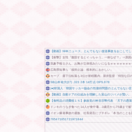
【動画】NHKニュース、とんでもない放送事故をおこして
【衝撃】女性『腹筋するとイっちゃう。一体なぜ？』⇒原因
気象予報士さん、お胸が立体視みたいになるｗｗｗｗｗｗｗ
広島県知事ら「核抑止論、根本的におかしい」
カープ、最下位転落も3位が射程圏内。新井監督「特別な日
SB山本祐大(27) .323 2本 14打点 OPS.878
|●|韓国人「韓国サッカー協会の性接待問題のとんでもない言
【動画】自動ドアの仕組みを理解した富山のツバメが賢い。
【食料品の消費税１％】参政党の神谷宗幣代表 「天下の愚策
ドンキのうなぎ食べた14人が食中毒…3歳児から75歳まで被
イオン爆発事故の遺族、社長発言にブチギレ「本当のことを
765471651721971844