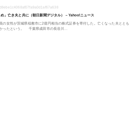
20fcd8ebe1c4068af07fa9a0d1af67a638
」亡き夫と共に（朝日新聞デジタル） – Yahoo!ニュース
の女性が茨城県稲敷市に2億円相当の株式証券を寄付した。亡くなった夫ととも
に教員として長く勤めた地域に、恩返しがしたかったという。 千葉県成田市の長谷川