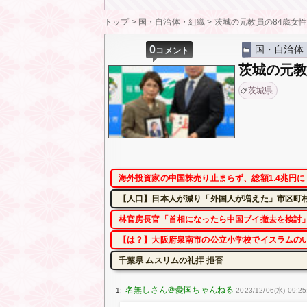
トップ
>
国・自治体・組織
>
茨城の元教員の84歳女
0
国・自治体
コメント
茨城の元教
茨城県
海外投資家の中国株売り止まらず、総額1.4兆円
【人口】日本人が減り「外国人が増えた」市区町村
林官房長官「首相になったら中国ブイ撤去を検討」
【は？】大阪府泉南市の公立小学校でイスラムの
千葉県 ムスリムの礼拝 拒否
1:
2023/12/06(水) 09:25