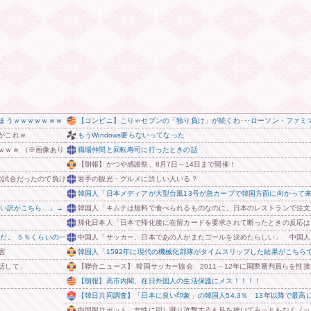
しまうｗｗｗｗｗｗｗ
【コンビニ】こりゃセブンの「独り負け」が続くわ･･･ローソン・ファミ
がこれｗ
もうWindows要らないってなった
ｗｗｗ （※画像あり）
職場仲間と回転寿司に行ったときの話
【朗報】かつや感謝祭、8月7日～14日まで開催！
の試合だったので負けて悔しい」【反省会】
岩手の観光・グルメに詳しい人いる？
韓国人「日本メディアが大型台風13号が急カーブで韓国方面に向かって
い訳がこちら…」→「もはや自白だろこれ…（ﾌﾞﾙﾌﾞﾙ」＝韓国の反応
韓国人「キムチは無料で食べられるものなのに、日本のレストランで注文
帰化日本人「日本で帰化後に在留カードを要求されて断ったときの反応は
だ。 ５％くらいの一律減税でないと経済の後押しにならない」 他
中国人「サッカー、日本であの人がまたゴールを決めたらしい」 中国人
害
韓国人「1592年に現代の機械化部隊がタイムスリップした結果がこちら
話して」
【聯合ニュース】 韓国サッカー協会 2011～12年に国際審判員らを性接
【朗報】高市内閣、在日外国人の生活保護にメス！！！！
【韓日共同調査】「日本に良い印象」の韓国人54.3％ 13年以降で最高に
中国製ロボット、女性に回し蹴り攻撃するも足を挫いてみっともなくノッ