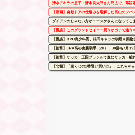
清水アキラの息子・清水良太郎さん死去で、落語
【動画】自動ドアの仕組みを理解した富山のツバ
ダイアンのじゃない方がユースケさんになってし
【困惑】このグランドセイコー買うかガチで迷う
【困惑】BPO青少年委、猫耳キャラの喫煙＆薬物
【衝撃】JRA高杉吏麒騎手（20）、38勝も7月
【衝撃】サッカー王国ブラジルで進むサッカー離れ
【悲報】「宝くじの1番賢い買い方」←これｗｗ