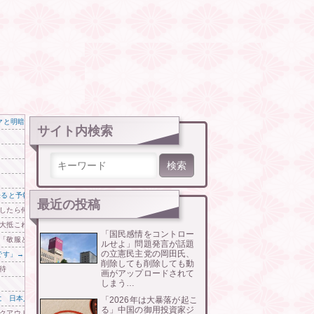
マと明暗分かれた納得のワケ
サイト内検索
検索:
来ると予報！」→「予想外の進路‥」
最近の投稿
したら何とお金を取ろうとしてきたんです」
大抵これだ」
「国民感情をコントロー
「敬服と尊敬に値する」「この動画をロナウドに絶対見せろ」
ルせよ」問題発言が話題
の立憲民主党の岡田氏、
です」→「あまりの圧倒的な火力差‥」
削除しても削除しても動
待
画がアップロードされて
しまう…
 日本人の韓国好感度は35.3％
「2026年は大暴落が起こ
る」中国の御用投資家ジ
クアウト。お亡くなりに