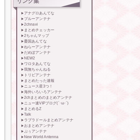
リンク集
アナグロあんてな
ブルーアンテナ
2chnavi
まとめチェッカー
2ちゃんマップ
憂国あんてな
ねらーアンテナ
だめぽアンテナ
NEW2
ワロタあんてな
我無ちゃんねる
トリビアンテナ
まとめたった速報
ニュース星3つ！
海外いろいろアンテナ
2chまとめのまとめアンテナ
ニュー速VIPブログ(`･ω･´)
まとめるZ
Talk
ラブラドールまとめアンテナ
おまとめアンテナ
ぷぅアンテナ
New World Antenna