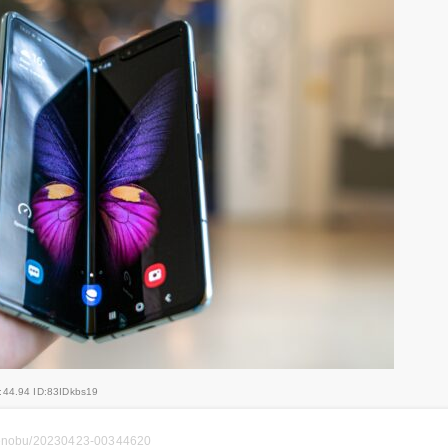
:44.94 ID:83IDkbs19
igenobu/20230423-00344620