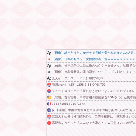
【画像】誰とヤリたいかガチで見解が分かれる女さん4人衆
【画像】日本のセクシー女性犯罪者一覧ｗｗｗｗｗｗｗｗｗ
【画像】橋本環奈の上位互換のセクシー女優さん、私服でも
【画像】令和最新版の剛力彩芽、ワイらにブッ刺さりまくりと話題にw w
楽天イーグルス、日ハム打線に5死球
石川たかや（25）.258 7 33 OPS.755
ショートスリーパー「寝たほうがいいよ」の一言にブチギレｗ
【悲報】首相官邸、高市首相の感動的なBGMをつけた熊本
765471651721971844
|●|【速報】中国の海警局と中国海軍の船が衝突2人死亡 南
江別大学生暴行ﾀﾋ″主犯格″の川口侑斗被告に「無期懲役」の
高配当をうたった「みんなで大家さん」→実態は2881億円