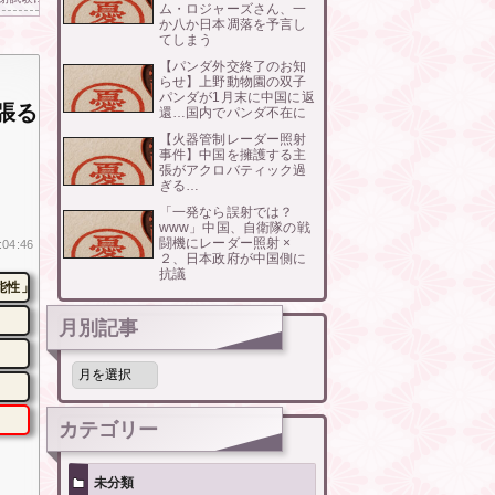
ム・ロジャーズさん、一
か八か日本凋落を予言し
てしまう
【パンダ外交終了のお知
らせ】上野動物園の双子
パンダが1月末に中国に返
張る
還…国内でパンダ不在に
【火器管制レーダー照射
事件】中国を擁護する主
張がアクロバティック過
ぎる…
「一発なら誤射では？
www」中国、自衛隊の戦
闘機にレーダー照射 ×
:04:46
２、日本政府が中国側に
抗議
能性」
月別記事
月
別
記
事
カテゴリー
未分類