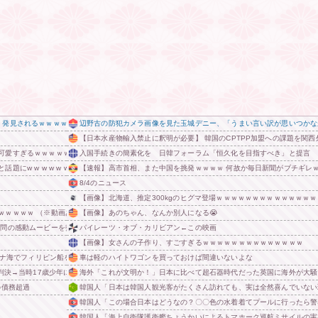
、発見されるｗｗｗｗｗｗｗ
辺野古の防犯カメラ画像を見た玉城デニー、「うまい言い訳が思いつかな
【日本水産物輸入禁止に釈明が必要】 韓国のCPTPP加盟への課題を関
可愛すぎるｗｗｗｗｗｗｗｗｗ
入国手続きの簡素化を 日韓フォーラム「恒久化を目指すべき」と提言
 w w w w w w w w w w w
【速報】高市首相、また中国を挑発ｗｗｗｗ 何故か毎日新聞がブチギレ
8/4のニュース
【画像】北海道、推定300kgのヒグマ登場ｗｗｗｗｗｗｗｗｗｗｗｗｗ
ｗｗｗｗ （※動画あり） 他
【画像】あのちゃん、なんか別人になる😭
訪問の感動ムービーを投稿
パイレーツ・オブ・カリビアン←この映画
【画像】女さんの子作り、すごすぎるｗｗｗｗｗｗｗｗｗｗｗｗｗｗ
シナ海でフィリピン船を追跡中
車は軽のハイトワゴンを買っておけば間違いないよな
判決→当時17歳少年に「懲役30年」の判決
海外「これが文明か！」日本に比べて超石器時代だった英国に海外が大騒
の債務超過
韓国人「日本は韓国人観光客がたくさん訪れても、実は全然喜んでいない
韓国人「この場合日本はどうなの？〇〇色の水着着てプールに行ったら警
韓国人「海上自衛隊護衛艦ちょうかいによるトマホーク巡航ミサイルの実