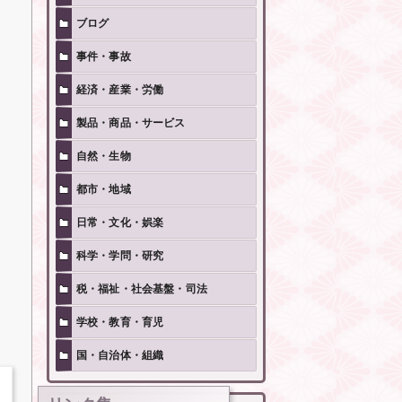
ブログ
事件・事故
経済・産業・労働
製品・商品・サービス
自然・生物
都市・地域
日常・文化・娯楽
科学・学問・研究
税・福祉・社会基盤・司法
学校・教育・育児
国・自治体・組織