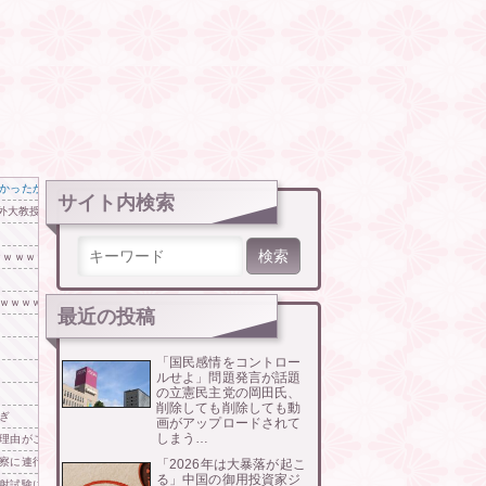
かったからそれかよ」と有権者を呆れさせるコメントを……
サイト内検索
西外大教授に聞く 李大統領に「政治利用」の過去
検索:
ｗｗｗｗｗ
ｗｗｗｗｗｗｗ
最近の投稿
「国民感情をコントロー
ルせよ」問題発言が話題
の立憲民主党の岡田氏、
削除しても削除しても動
ぎ
画がアップロードされて
しまう…
理由がこちら…」→「えっ？？？？？？」＝韓国の反応
察に連行されました」
「2026年は大暴落が起こ
る」中国の御用投資家ジ
射試験に韓国人が衝撃！」→「着々と進む最新鋭の防衛装備‥」