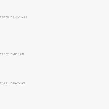
52:35.08 ID:AuJhYm+h0
3:20.02 ID:kDFf1i6T0
3:29.11 ID:2bkTXHtJ0