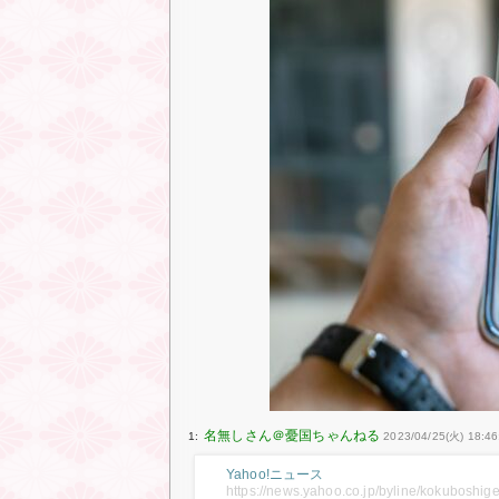
1:
2023/04/25(火) 18:46
Yahoo!ニュース
https://news.yahoo.co.jp/byline/kokubosh