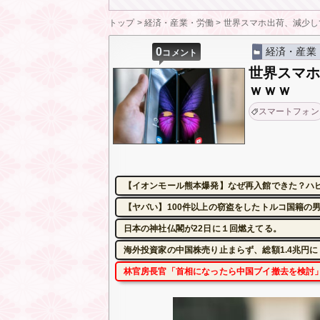
トップ
>
経済・産業・労働
>
世界スマホ出荷、減少し
0
経済・産業
コメント
世界スマホ
ｗｗｗ
スマートフォン
【イオンモール熊本爆発】なぜ再入館できた？ハ
【ヤバい】100件以上の窃盗をしたトルコ国籍の男3
日本の神社仏閣が22日に１回燃えてる。
海外投資家の中国株売り止まらず、総額1.4兆円
林官房長官「首相になったら中国ブイ撤去を検討」