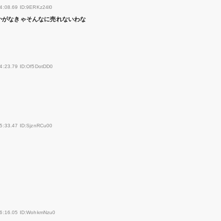
4:08.69 ID:9ERKz24l0
かがなきゃそんなに売れないわな
4:23.79 ID:Of5DotDD0
5:33.47 ID:SjznRCu00
56:16.05 ID:WohkmNzu0