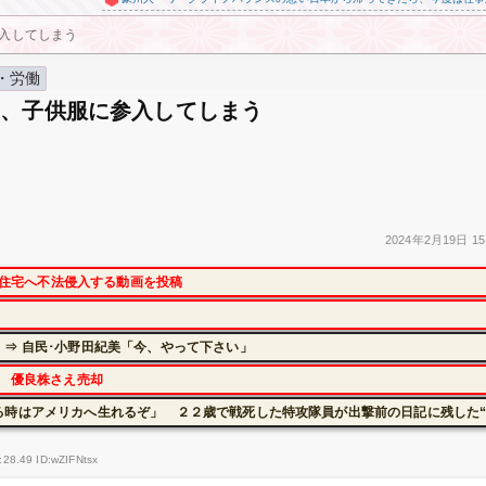
入してしまう
・労働
ン、子供服に参入してしまう
2024年
2月19日
15
本の住宅へ不法侵入する動画を投稿
⇒ 自民･小野田紀美「今、やって下さい」
に 優良株さえ売却
る時はアメリカへ生れるぞ」 ２２歳で戦死した特攻隊員が出撃前の日記に残した“
:28.49 ID:wZIFNtsx