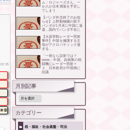
ム・ロジャーズさん、一
か八か日本凋落を予言し
てしまう
【パンダ外交終了のお知
らせ】上野動物園の双子
パンダが1月末に中国に返
還…国内でパンダ不在に
【火器管制レーダー照射
事件】中国を擁護する主
張がアクロバティック過
ぎる…
「一発なら誤射では？
www」中国、自衛隊の戦
闘機にレーダー照射 ×
:02:35
２、日本政府が中国側に
抗議
月別記事
月
別
記
事
本音”
カテゴリー
税・福祉・社会基盤・司法