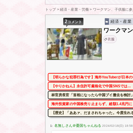
トップ
>
経済・産業・労働
>
ワークマン、子供服に参
2
経済・産業
コメント
ワークマ
衣服
【明らかな犯罪行為です】海外YouTuberが日
【やりかねん】永住許可厳格化で中国SNSでは…
林官房長官「首相になったら中国ブイ撤去を検討」
海外投資家の中国株売り止まらず、総額1.4兆円
【歴史】「ああァ、だまされちゃった。今度生れ
1:
2024/02/18(日) 18:58