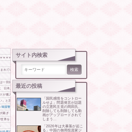
サイト内検索
ｗｗｗｗｗｗｗ
検索:
込まれていた
は一切発生していない」
最近の投稿
 日本人の韓国好感度は35.3％
ドが搬入されてしまった結果……
「国民感情をコントロー
ない」と言われて警察に相談しにいくと……
ルせよ」問題発言が話題
の立憲民主党の岡田氏、
＝韓国警察
削除しても削除しても動
大騒ぎ
画がアップロードされて
しまう…
が世界をメロメロに
」
「2026年は大暴落が起こ
る」中国の御用投資家ジ
が全然ない件」