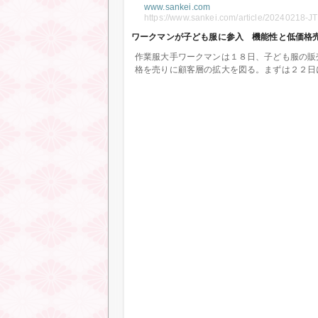
www.sankei.com
https://www.sankei.com/article/202402
ワークマンが子ども服に参入 機能性と低価格
作業服大手ワークマンは１８日、子ども服の販
格を売りに顧客層の拡大を図る。まずは２２日