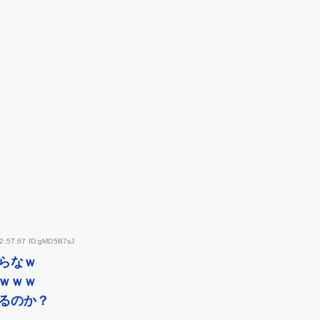
42:57.67 ID:gMD5B7sJ
らなｗ
ｗｗｗ
るのか？