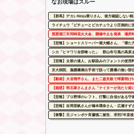
なお現場はスルー
【群馬】デカいNinja乗りさん、後方確認しない
ライチュウ「ピチューとピカチュウより圧倒的に
琵琶湖三市同時花火大会、開催中止を発表 場所
【悲報】ショートスリーパー堀大輔さん、「寝た
シカ「ヒマワリ全部喰った」 郡山布引風の高原
【悲報】太鼓の達人、お馴染みのフォントの使用料
京大病院、脳腫瘍摘出手術で誤って腫瘍の無い部
【動画】大谷翔平さん、また二盗失敗で球宴明け
【困惑】明石家さんまさん「ナイターが当たり前
【悲報】プロ野球のレフト、打撃に自信がある守
【悲報】吉岡里帆さんが橋本環奈さん・広瀬すず
【衝撃】元ジャンポケ斉藤慎二被告、求刑7年直