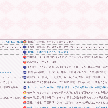
いる」名前も先祖に由来 他
【朗報】吉野家、ラーメンチェーンに参入
出すｗｗｗｗｗｗｗｗ
【画像】北海道、推定300kgのヒグマ登場ｗｗｗｗｗｗｗｗｗｗｗｗｗ
【朗報】日本で食事キャンセルが大ブーム
中国製ルーター20機種にバックドア 外部から完全制御できる機能が仕
初めて読んだヤンキー漫画
【今はやってない】審判への性接待疑惑…大韓サッカー協会が声明「現在
ｗｗｗｗｗ
【韓日共同調査】「日本に良い印象」の韓国人54.3％ 13年以降で最高に
ッッッッッッッッッ！
避難所にベッドがない！と文句たらたらだった左派、実際に避難所にベッ
られてしまう。
嫁の銀行口座が突如凍結されて三菱UFJ銀行に問い合わせ、「説明でき
北6県撤退を発表
【K-POP】デビュー直前に雲隠れ 日本人練習生を詐欺の疑いで書類送検
海外「いったいなぜ！」なぜか日本人気に嫉妬する西洋メディアに海外が
迎のために車をどかして欲しいと作業スタッフに頼むと……
海外「世界で日本を死守するぞ！」 日本の消防署を訪れたちびっ子集団
韓国人「速報！不正投球コウソクに新たなニュースが飛び込んできました
豪州人「ワークライフバランスの悪い日本から帰ってきたら、今度は仕事