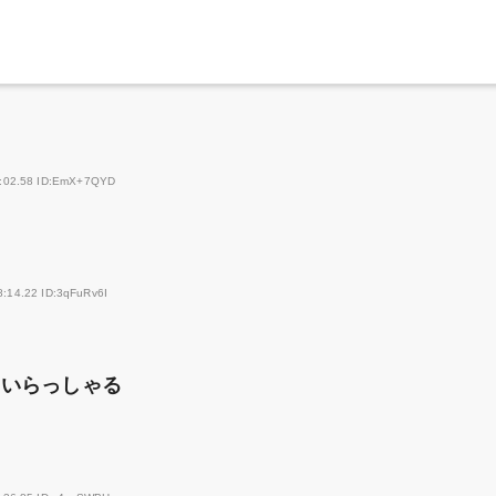
7:02.58 ID:EmX+7QYD
8:14.22 ID:3qFuRv6I
ていらっしゃる