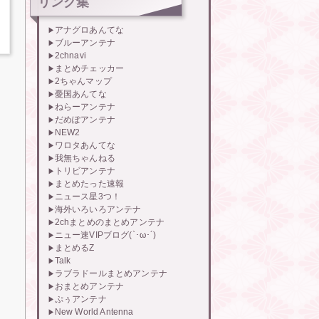
リンク集
アナグロあんてな
ブルーアンテナ
2chnavi
まとめチェッカー
2ちゃんマップ
憂国あんてな
ねらーアンテナ
だめぽアンテナ
NEW2
ワロタあんてな
我無ちゃんねる
トリビアンテナ
まとめたった速報
ニュース星3つ！
海外いろいろアンテナ
2chまとめのまとめアンテナ
ニュー速VIPブログ(`･ω･´)
まとめるZ
Talk
ラブラドールまとめアンテナ
おまとめアンテナ
ぷぅアンテナ
New World Antenna