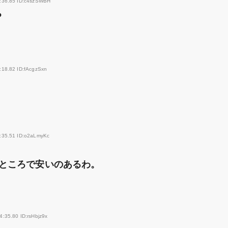
5:36.85 ID:c4szSWBH
？
:18.82 ID:fAcgzSxn
:35.51 ID:o2aLmyKc
ところで安いのあるわ。
4:35.80 ID:rsHbjz9x