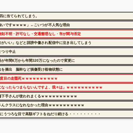
軽四に当てられてしまう。
強いですｗｗｗｗ」←こいつが不人気な理由
時刻不明・許可なし・交通整理なし・市が関与否定
方がいい」などと誹謗中傷され配信中に泣き出してしまう
まつり中止
が年間6万から年間320万になったので変更に
位を摘出 脳幹など損傷受け植物状態に
5度目の走塁死ｗｗｗｗｗｗｗｗｗｗ
になったらつまらないんですよ、我々は」ｗｗｗｗｗｗｗｗｗｗ
備下手さんが使われまくるｗｗｗｗｗｗｗｗｗｗ
さんクラスになれなかった理由ｗｗｗｗｗｗｗｗｗｗ
後にうつろな目で高額ギフトをねだり続ける・・・・・・・・・