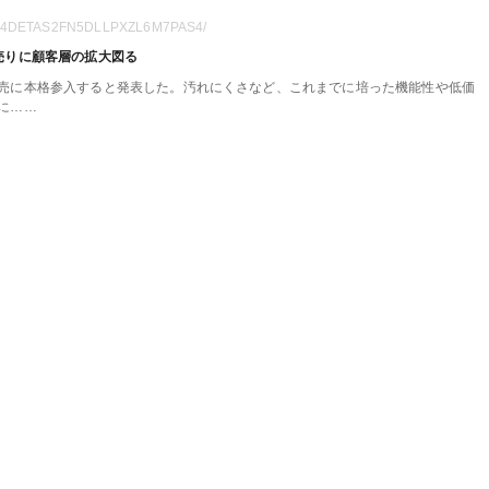
18-JT4DETAS2FN5DLLPXZL6M7PAS4/
売りに顧客層の拡大図る
売に本格参入すると発表した。汚れにくさなど、これまでに培った機能性や低価
に…