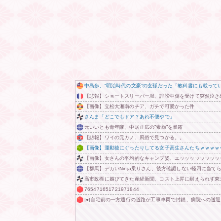
中島歩、“明治時代の文豪”の玄孫だった「教科書にも載って
【悲報】ショートスリーパー堀、誹謗中傷を受けて突然泣き
【画像】立松大湘南のチア、ガチで可愛かった件
さんま「どこでもドア？あれ不便やで」
元いいとも青年隊、中居正広の”素顔”を暴露
【悲報】ワイの元カノ、風俗で見つかる。。
【画像】運動後にぐったりしてる女子高生さんたちｗｗｗｗ
【画像】女さんの平均的なキャンプ姿、エッッッッッッッッ
【群馬】デカいNinja乗りさん、後方確認しない軽四に当て
高市政権に媚びてきた産経新聞、コスト上昇に耐えられず東
765471651721971844
|●|自宅前の一方通行の道路が工事車両で封鎖、病院への送