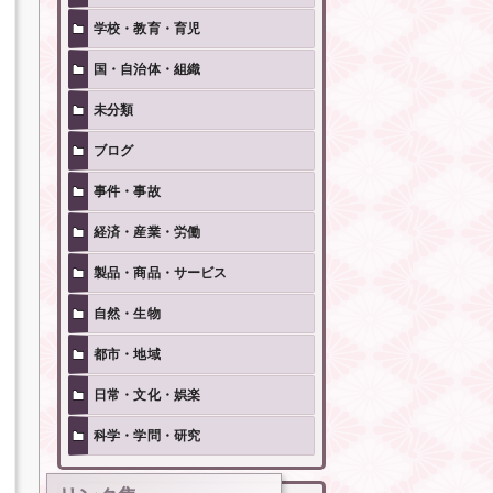
学校・教育・育児
国・自治体・組織
未分類
ブログ
事件・事故
経済・産業・労働
製品・商品・サービス
自然・生物
都市・地域
日常・文化・娯楽
科学・学問・研究