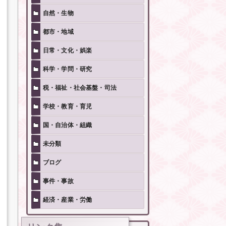
自然・生物
都市・地域
日常・文化・娯楽
科学・学問・研究
税・福祉・社会基盤・司法
学校・教育・育児
国・自治体・組織
未分類
ブログ
事件・事故
経済・産業・労働