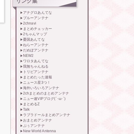
リンク集
アナグロあんてな
ブルーアンテナ
2chnavi
まとめチェッカー
2ちゃんマップ
憂国あんてな
ねらーアンテナ
だめぽアンテナ
NEW2
ワロタあんてな
我無ちゃんねる
トリビアンテナ
まとめたった速報
ニュース星3つ！
海外いろいろアンテナ
2chまとめのまとめアンテナ
ニュー速VIPブログ(`･ω･´)
まとめるZ
Talk
ラブラドールまとめアンテナ
おまとめアンテナ
ぷぅアンテナ
New World Antenna