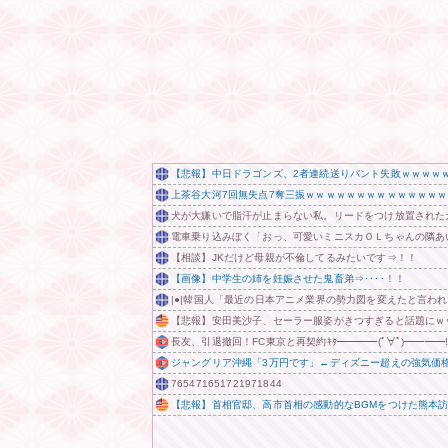
【悲報】中日ドラゴンズ、2者連続送りバント失敗ｗｗｗｗ
上茶谷大河7回無失点7奪三振ｗｗｗｗｗｗｗｗｗｗｗｗｗ
犬が大嫌いで脂汗が止まらない私。リードをつけ放置された
電車乗り込みぼく「おっ、可愛いミニスカＯＬちゃんの隣あ
【相談】JKだけど母親が不倫してるみたいです⇒！！
【画像】中学生の姉を妊娠させた鬼畜弟⇒････！！
|●|韓国人「最近の日本アニメ業界の勢力図を変えたと言われ
【悲報】安田美沙子、セーラー服姿がきつすぎると話題にｗ
長友、引退撤回！FC東京と再契約ｷﾀ━━━━(ﾟ∀ﾟ)━━━━!
ジャングリア沖縄「3万円です」←ディズニー超えの強気価
765471651721971844
【悲報】首相官邸、高市首相の感動的なBGMをつけた熊本