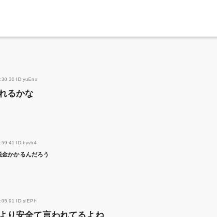
:30.30 ID:yuEnx
れるかな
:59.41 ID:byvh4
税金かかるんだろう
:05.91 ID:sIEPh
より安全て言われてるよね