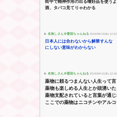
街中で精神作用の出る嗜好品を使うよ
酒、タバコ見てりゃわかる
8:
2024/06/12(水) 12:10
日本人には合わないから解禁すんな 
にしない意味がわからない
9:
2024/06/12(水) 12:18
薬物に頼るつまんない人生って言
薬物も楽しめる人生とか頭湧いた
薬物支配されていると言葉が通じ
ここでの薬物はニコチンやアルコ