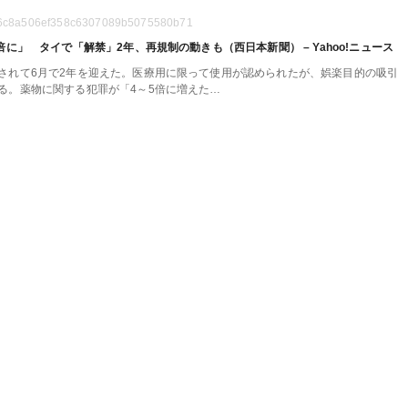
984a6c8a506ef358c6307089b5075580b71
に」 タイで「解禁」2年、再規制の動きも（西日本新聞） – Yahoo!ニュース
れて6月で2年を迎えた。医療用に限って使用が認められたが、娯楽目的の吸引
る。薬物に関する犯罪が「4～5倍に増えた