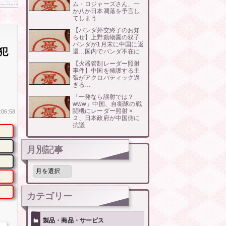
ム・ロジャーズさん、一
か八か日本凋落を予言し
てしまう
【パンダ外交終了のお知
らせ】上野動物園の双子
パンダが1月末に中国に返
犯
還…国内でパンダ不在に
【火器管制レーダー照射
事件】中国を擁護する主
張がアクロバティック過
ぎる…
「一発なら誤射では？
www」中国、自衛隊の戦
闘機にレーダー照射 ×
:06:58
２、日本政府が中国側に
抗議
月別記事
月
別
記
事
カテゴリー
製品・商品・サービス