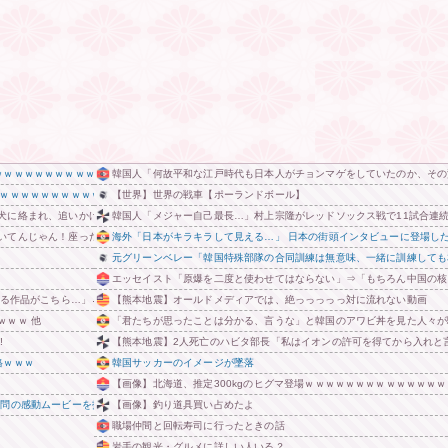
ｗｗｗｗｗｗｗｗｗｗｗｗｗｗｗｗｗｗｗｗｗｗｗｗ
韓国人「何故平和な江戸時代も日本人がチョンマゲをしていたのか、その
ｗｗｗｗｗｗｗｗｗｗｗ
【世界】世界の戦車【ポーランドボール】
犬に絡まれ、追いかけられた先で『信じられない光景』を目撃→必死で救急車を呼ぶも犬と取り残
韓国人「メジャー自己最長…」村上宗隆がレッドソックス戦で11試合連続
いてんじゃん！座ったろ！」⇒！！
海外「日本がキラキラして見える…」 日本の街頭インタビューに登場し
元グリーンベレー「韓国特殊部隊の合同訓練は無意味、一緒に訓練しても
エッセイスト「原爆を二度と使わせてはならない」⇒「もちろん中国の核
る作品がこちら…」→「こういうのが面白い…（ﾌﾞﾙﾌﾞﾙ」＝韓国の反応
【熊本地震】オールドメディアでは、絶っっっっっ対に流れない動画
ｗｗｗ 他
「君たちが思ったことは分かる、言うな」と韓国のアワビ丼を見た人々が
!
【熊本地震】2人死亡のハビタ部長「私はイオンの許可を得てから入れと
格ｗｗｗ
韓国サッカーのイメージが墜落
【画像】北海道、推定300kgのヒグマ登場ｗｗｗｗｗｗｗｗｗｗｗｗｗ
訪問の感動ムービーを投稿
【画像】釣り道具買い占めたよ
職場仲間と回転寿司に行ったときの話
岩手の観光・グルメに詳しい人いる？