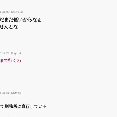
21:41.02 ID:SwYL3
だまだ低いからなぁ
せんとな
5:17.24 ID:zyHx2
まで行くわ
6:41.61 ID:Qnhjt
して刑務所に直行している