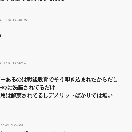
52:00.60 ID:GboD5
ね
43:16.51 ID:c3vXw
ギーあるのは戦後教育でそう叩き込まれたからだし
HQに洗脳されてるだけ
療用は解禁されてるしデメリットばかりでは無い
:05.02 ID:KzoWU