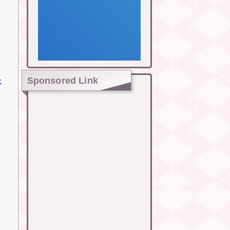
Sponsored Link
止