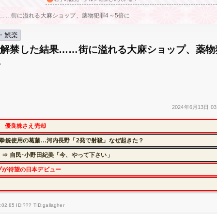
……街に溢れる大麻ショップ、薬物犯罪4～5倍に
・娯楽
麻解禁した結果……街に溢れる大麻ショップ、薬物
に
2024年
6月13日
03
に 優良株さえ売却
拳銃使用の葛藤…河内長野「2発で射殺」なぜ起きた？
⇒ 自民･小野田紀美「今、やって下さい」
プが待望の日本デビュー
02.85 ID:??? TID:gallagher