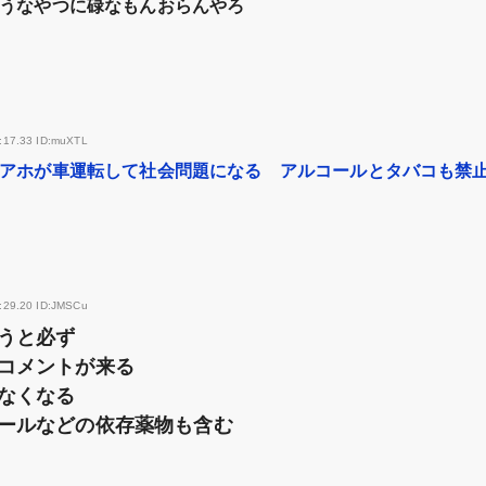
うなやつに碌なもんおらんやろ
:17.33 ID:muXTL
アホが車運転して社会問題になる アルコールとタバコも禁
:29.20 ID:JMSCu
うと必ず
コメントが来る
なくなる
ールなどの依存薬物も含む