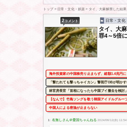
トップ
>
日常・文化・娯楽
>
タイ、大麻解禁した結果
2
日常・文化
コメント
タイ、大
罪4～5倍
海外投資家の中国株売り止まらず、総額1.4兆円
「撃たれても撃っちゃイカン」警視庁OBが明かす
林官房長官「首相になったら中国ブイ撤去を検討」
【なんで】竹島ソングを歌う韓国アイドルグルー
中国人による密漁が止まらない
1:
2024/06/12(水) 11:54: