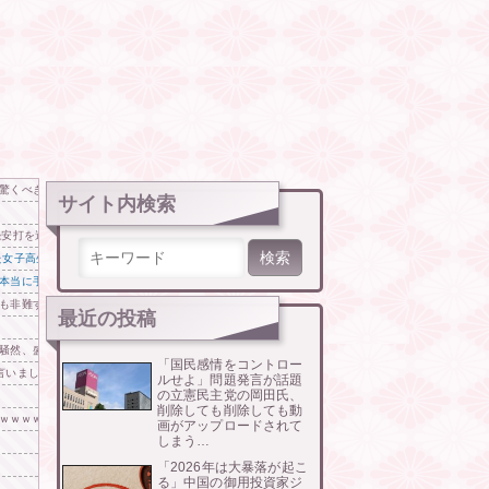
驚くべき理由がこちらです」→「これが当時の社会構造‥」
サイト内検索
されて・・・
安打を達成、20試合連続出塁も継続
検索:
た女子高生4人組がエモすぎると話題に
本当に手間がかかって足手まとい」＝韓国の反応
も非難する？」⇒「中国の核は綺麗な核！」
最近の投稿
騒然、盛り付けって大事だということがひと目で理解できてしまう……
「国民感情をコントロー
言いましたが」
ルせよ」問題発言が話題
の立憲民主党の岡田氏、
削除しても削除しても動
ｗｗｗｗｗｗｗ
画がアップロードされて
しまう…
「2026年は大暴落が起こ
る」中国の御用投資家ジ