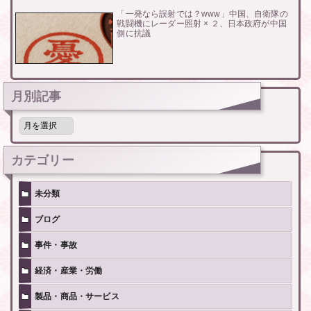
「一発なら誤射では？www」中国、自衛隊の
戦闘機にレーダー照射 × ２、日本政府が中国
側に抗議
月別記事
月
別
記
事
カテゴリー
未分類
ブログ
事件・事故
経済・産業・労働
製品・商品・サービス