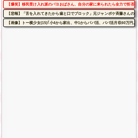
【爆笑】移民受け入れ派のパヨおばさん、自分の家に来られたら全力で拒否る
【悲報】「舌を入れてきたから歯と口でブロック」元ジャンポケ斉藤さんの不
【画像】トー横少女(15)｢小4から家出、中1からパパ活、パパ活月収60万円。