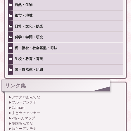
自然・生物
都市・地域
日常・文化・娯楽
科学・学問・研究
税・福祉・社会基盤・司法
学校・教育・育児
国・自治体・組織
リンク集
アナグロあんてな
ブルーアンテナ
2chnavi
まとめチェッカー
2ちゃんマップ
憂国あんてな
ねらーアンテナ