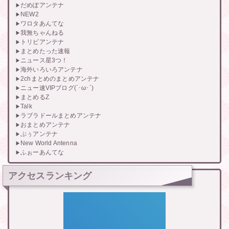
だめぽアンテナ
NEW2
ワロタあんてな
我無ちゃんねる
トリビアンテナ
まとめたった速報
ニュース星3つ！
海外いろいろアンテナ
2chまとめのまとめアンテナ
ニュー速VIPブログ(`･ω･´)
まとめるZ
Talk
ラブラドールまとめアンテナ
おまとめアンテナ
ぷぅアンテナ
New World Antenna
ふぉーあんてな
アクセスランキング