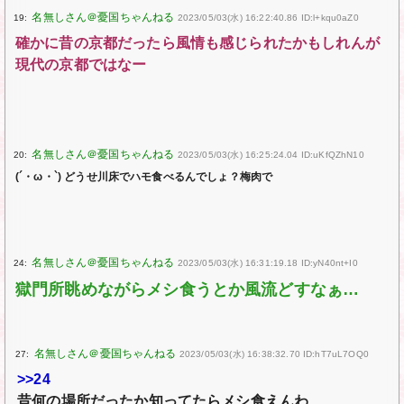
19:
2023/05/03(水) 16:22:40.86 ID:l+kqu0aZ0
確かに昔の京都だったら風情も感じられたかもしれんが
現代の京都ではなー
20:
2023/05/03(水) 16:25:24.04 ID:uKfQZhN10
(´・ω・`) どうせ川床でハモ食べるんでしょ？梅肉で
24:
2023/05/03(水) 16:31:19.18 ID:yN40nt+I0
獄門所眺めながらメシ食うとか風流どすなぁ…
27:
2023/05/03(水) 16:38:32.70 ID:hT7uL7OQ0
>>24
昔何の場所だったか知ってたらメシ食えんわ