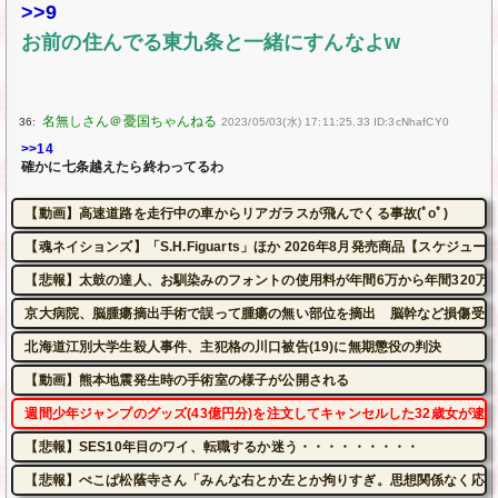
>>9
お前の住んでる東九条と一緒にすんなよw
36:
2023/05/03(水) 17:11:25.33 ID:3cNhafCY0
>>14
確かに七条越えたら終わってるわ
【動画】高速道路を走行中の車からリアガラスが飛んでくる事故(ﾟoﾟ)
【魂ネイションズ】「S.H.Figuarts」ほか 2026年8月発売商品【スケジュー
【悲報】太鼓の達人、お馴染みのフォントの使用料が年間6万から年間320万
京大病院、脳腫瘍摘出手術で誤って腫瘍の無い部位を摘出 脳幹など損傷受け
北海道江別大学生殺人事件、主犯格の川口被告(19)に無期懲役の判決
【動画】熊本地震発生時の手術室の様子が公開される
週間少年ジャンプのグッズ(43億円分)を注文してキャンセルした32歳女が逮
【悲報】SES10年目のワイ、転職するか迷う・・・・・・・・・
【悲報】ぺこぱ松蔭寺さん「みんな右とか左とか拘りすぎ。思想関係なく応援