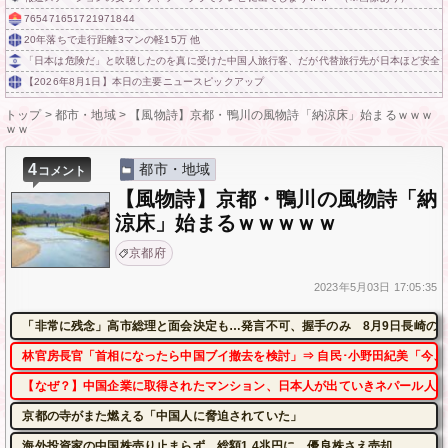
765471651721971844
20年落ちで走行距離3マンの軽15万 他
「日本は危険だ」と吹聴したのを真に受けた中国人旅行客、だが代替旅行先が日本ほど安全
【2026年8月1日】本日の主要ニュースピックアップ
トップ
>
都市・地域
>
【風物詩】京都・鴨川の風物詩「納涼床」始まるｗｗｗ
ｗｗ
4
都市・地域
コメント
【風物詩】京都・鴨川の風物詩「納
涼床」始まるｗｗｗｗｗ
京都府
2023年
5月03日
17:05:35
「非常に残念」高市総理と面会決定も…発言不可、握手のみ 8月9日長崎の
林官房長官「首相になったら中国ブイ撤去を検討」⇒ 自民･小野田紀美「今、
【なぜ？】中国企業に取得されたマンション、日本人が出ていきネパール人で
京都の寺がまた燃える「中国人に脅迫されていた」
海外投資家の中国株売り止まらず、総額1.4兆円に 優良株さえ売却