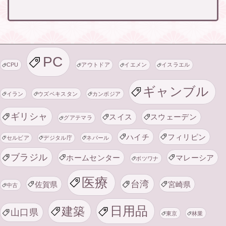
PC
CPU
アウトドア
イエメン
イスラエル
ギャンブル
イラン
ウズベキスタン
カンボジア
ギリシャ
スイス
スウェーデン
グアテマラ
ハイチ
フィリピン
セルビア
デジタル庁
ネパール
ブラジル
ホームセンター
マレーシア
ボツワナ
医療
台湾
佐賀県
宮崎県
中古
日用品
建築
山口県
東京
林業