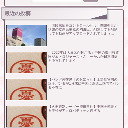
最近の投稿
「国民感情をコントロールせよ」問題発言が
話題の立憲民主党の岡田氏、削除しても削除
しても動画がアップロードされてしまう…
「2026年は大暴落が起こる」中国の御用投資
家ジム・ロジャーズさん、一か八か日本凋落
を予言してしまう
【パンダ外交終了のお知らせ】上野動物園の
双子パンダが1月末に中国に返還…国内でパン
ダ不在に
【火器管制レーダー照射事件】中国を擁護す
る主張がアクロバティック過ぎる…