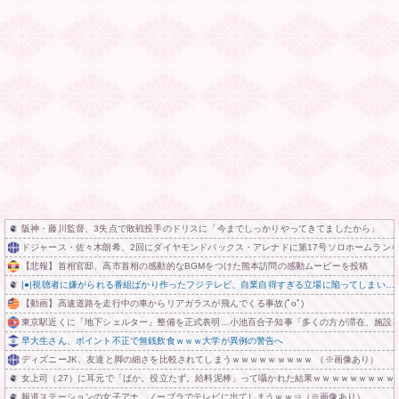
阪神・藤川監督、3失点で敗戦投手のドリスに「今までしっかりやってきてましたから」
ドジャース・佐々木朗希、2回にダイヤモンドバックス・アレナドに第17号ソロホームラン
【悲報】首相官邸、高市首相の感動的なBGMをつけた熊本訪問の感動ムービーを投稿
|●|視聴者に嫌がられる番組ばかり作ったフジテレビ、自業自得すぎる立場に陥ってしまい…
【動画】高速道路を走行中の車からリアガラスが飛んでくる事故(ﾟoﾟ)
東京駅近くに「地下シェルター」整備を正式表明…小池百合子知事「多くの方が滞在、施設
早大生さん、ポイント不正で無銭飲食ｗｗｗ大学が異例の警告へ
ディズニーJK、友達と脚の細さを比較されてしまうｗｗｗｗｗｗｗｗｗ （※画像あり）
女上司（27）に耳元で「ばか。役立たず。給料泥棒」って囁かれた結果ｗｗｗｗｗｗｗｗｗ
報道ステーションの女子アナ、ノーブラでテレビに出てしまうｗｗ⇒（※画像あり）