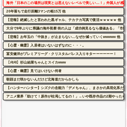
海外「日本のこの場所は現実とは思えないレベルで美しい…！」外国人が感動
20年落ちで走行距離3マンの軽15万 他
【悲報】絶滅したと言われた黒ギャル、テカテカ写真で復活ｗｗｗｗｗ 他
大分で8年ぶりに県議の海外視察 街の人は「成功例見るなら価値ある」「市民は苦
【悲報】お年玉の「中抜き」が止まらない…なぜか減っていくwwwww 他
【心霊・幽霊】入居者はいないはずなのに・・・。
冨安健洋がプレミアリーグ・クリスタルパレス入りキターーーーーー！
【ﾒﾛﾒﾛ】杉山結菜ちゃんとスイカwww
【心霊・幽霊】見てはいけない何者
朝顔まだ咲かないんだけど北海道だからかしら
【ハンターハンター】シズクの念能力「デメちゃん」、まさかの具現化系だっ
アニメ業界「助けて！原作が枯渇してるの！」←いや既存作品の2期やったら