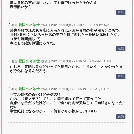
夏は貴船の方が涼しいよ、でも車で行ったらあかんえ
渋滞酷いから
返信
2.
憂国の名無士
名前:
投稿日:2023/05/03(水) 19:03:17
ID:E5NDY1NjY
昔先斗町で床のある店に入った時はたまたま前の客が帰るところで、
４列×６列くらいあった席の中でも川に面した一番良い席座れたな。
（待ち時間無しで）
今はもう絶対無理だろうね。
返信
3.
憂国の名無士
名前:
投稿日:2023/05/03(水) 21:16:58
ID:MwMzUxOTM
むしろ、昔晒し首などやってた場所だから、こういうことをやった方
が浄化になるんだろう。
返信
4.
憂国の名無士
名前:
投稿日:2023/07/08(土) 20:05:26
ID:I0MTg1OTY
バブル世代の爺やけど子供の頃
かのこ（鹿ノ子？）てとこに毎年連れて行って貰ってた
肉嫌いな子だったけど、ここで食べた肉が美味しくて肉好きになった
わw
半世紀前になるのか・・・何もかもが懐かしい( TДT)
返信