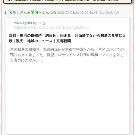
1:
2023/05/03(水) 15:50:31.43 ID:qeWMufrV9
www.kyoto-np.co.jp
https://www.kyoto-np.co.jp/articles/-/1018841
京都・鴨川の風物詩「納涼床」始まる 川面愛でながら初夏の食材に舌
鼓｜観光｜地域のニュース｜京都新聞
京の初夏の風物詩、鴨川納涼床が京都市中京区から下京区にかけての
鴨川右岸で始まった。新型コロナウイルス対策の緩和でマスクを外し
た客のにぎやか…