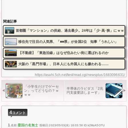
関連記事
首都圏「マンション」の供給、過去最少。24年は「少･高･狭」にｗｗｗ
移住先で注目の人気県、「■■県」が全国2位 知事「うれしい」
【不動産】「東急沿線」はなぜ住みたい街に選ばれるのか
大阪の「黒門市場」、日本人にも外国人にも嫌われる……
https://asahi.5ch.net/test/read.cgi/newsplus/1683096631/
「小学生だけでゲーセ
半導体のラピダス「2兆
ン」ってどうなの？ｗ
円支援要請しまーす」
ｗｗ
4
コメント
1.
憂国の名無士
名前:
投稿日:2023/05/03(水) 18:03:58
ID:k2MzA5OTU