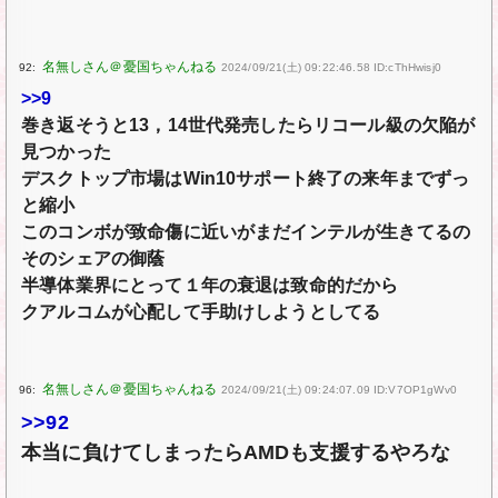
92:
2024/09/21(土) 09:22:46.58 ID:cThHwisj0
>>9
巻き返そうと13，14世代発売したらリコール級の欠陥が
見つかった
デスクトップ市場はWin10サポート終了の来年までずっ
と縮小
このコンボが致命傷に近いがまだインテルが生きてるの
そのシェアの御蔭
半導体業界にとって１年の衰退は致命的だから
クアルコムが心配して手助けしようとしてる
96:
2024/09/21(土) 09:24:07.09 ID:V7OP1gWv0
>>92
本当に負けてしまったらAMDも支援するやろな