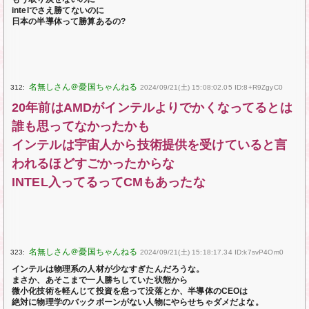
intelでさえ勝てないのに
日本の半導体って勝算あるの?
312:
2024/09/21(土) 15:08:02.05 ID:8+R9ZgyC0
20年前はAMDがインテルよりでかくなってるとは
誰も思ってなかったかも
インテルは宇宙人から技術提供を受けていると言
われるほどすごかったからな
INTEL入ってるってCMもあったな
323:
2024/09/21(土) 15:18:17.34 ID:k7svP4Om0
インテルは物理系の人材が少なすぎたんだろうな。
まさか、あそこまで一人勝ちしていた状態から
微小化技術を軽んじて投資を怠って没落とか、半導体のCEOは
絶対に物理学のバックボーンがない人物にやらせちゃダメだよな。