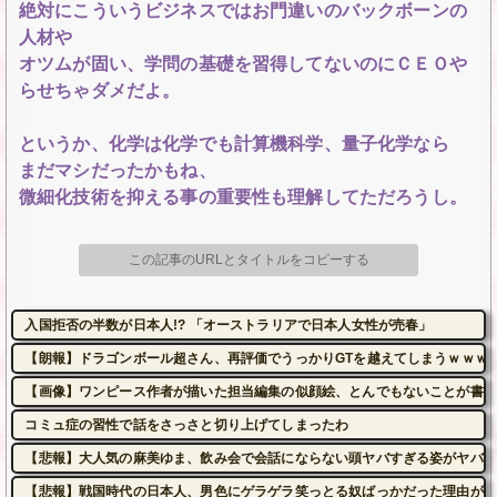
絶対にこういうビジネスではお門違いのバックボーンの
人材や
オツムが固い、学問の基礎を習得してないのにＣＥＯや
らせちゃダメだよ。
というか、化学は化学でも計算機科学、量子化学なら
まだマシだったかもね、
微細化技術を抑える事の重要性も理解してただろうし。
この記事のURLとタイトルをコピーする
入国拒否の半数が日本人!? 「オーストラリアで日本人女性が売春」
【朗報】ドラゴンボール超さん、再評価でうっかりGTを越えてしまうｗｗｗ
【画像】ワンピース作者が描いた担当編集の似顔絵、とんでもないことが書か
コミュ症の習性で話をさっさと切り上げてしまったわ
【悲報】大人気の麻美ゆま、飲み会で会話にならない頭ヤバすぎる姿がヤバかっ
【悲報】戦国時代の日本人、男色にゲラゲラ笑っとる奴ばっかだった理由がこ