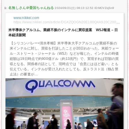
1:
2024/09/21(土) 08:13:12.52 ID:MCVZxjSn9
www.nikkei.com
https://www.nikkei.com/article/DGXZQOGN20E180Q4A920C20000
00/
米半導体クアルコム、業績不振のインテルに買収提案 WSJ報道 – 日
本経済新聞
【シリコンバレー=清水孝輔】米半導体大手クアルコムが業績不振の
米インテルに対し、買収を打診したことが20日わかった。米紙ウォー
ル・ストリート・ジャーナル（WSJ）などが報じた。インテルの時価
総額は19日時点で約900億ドル（約13兆円）で、実現すれば巨額の買
収となる。関係者の話として、現時点では「合意にはほど遠い」とも
伝えている。インテルが受け入れたとしても、反トラスト法（独占禁
止法）の審査が