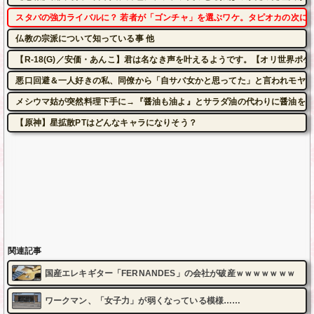
スタバの強力ライバルに？ 若者が「ゴンチャ」を選ぶワケ。タピオカの次に来
仏教の宗派について知っている事 他
【R-18(G)／安価・あんこ】君は名なき声を叶えるようです。【オリ世界ポ
悪口回避＆一人好きの私、同僚から「自サバ女かと思ってた」と言われモヤモ
メシウマ姑が突然料理下手に→『醤油も油よ』とサラダ油の代わりに醤油を入
【原神】星拡散PTはどんなキャラになりそう？
関連記事
国産エレキギター「FERNANDES」の会社が破産ｗｗｗｗｗｗｗ
ワークマン、「女子力」が弱くなっている模様……