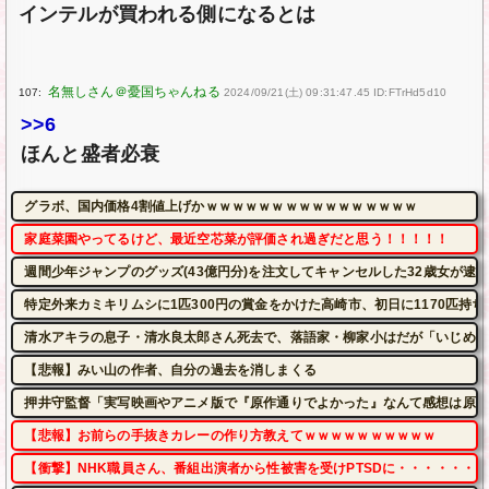
インテルが買われる側になるとは
107:
2024/09/21(土) 09:31:47.45 ID:FTrHd5d10
>>6
ほんと盛者必衰
グラボ、国内価格4割値上げかｗｗｗｗｗｗｗｗｗｗｗｗｗｗｗｗ
家庭菜園やってるけど、最近空芯菜が評価され過ぎだと思う！！！！！
週間少年ジャンプのグッズ(43億円分)を注文してキャンセルした32歳女が逮
特定外来カミキリムシに1匹300円の賞金をかけた高崎市、初日に1170匹持
清水アキラの息子・清水良太郎さん死去で、落語家・柳家小はだが「いじめ」
【悲報】みい山の作者、自分の過去を消しまくる
押井守監督「実写映画やアニメ版で『原作通りでよかった』なんて感想は原作
【悲報】お前らの手抜きカレーの作り方教えてｗｗｗｗｗｗｗｗｗｗ
【衝撃】NHK職員さん、番組出演者から性被害を受けPTSDに・・・・・・