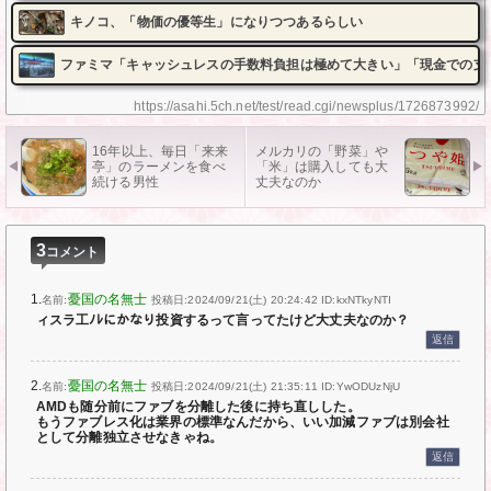
キノコ、「物価の優等生」になりつつあるらしい
ファミマ「キャッシュレスの手数料負担は極めて大きい」「現金での支
https://asahi.5ch.net/test/read.cgi/newsplus/1726873992/
16年以上、毎日「来来
メルカリの「野菜」や
亭」のラーメンを食べ
「米」は購入しても大
続ける男性
丈夫なのか
3
コメント
1.
憂国の名無士
名前:
投稿日:2024/09/21(土) 20:24:42
ID:kxNTkyNTI
ィスラ工ﾉﾚにかなり投資するって言ってたけど大丈夫なのか？
返信
2.
憂国の名無士
名前:
投稿日:2024/09/21(土) 21:35:11
ID:YwODUzNjU
AMDも随分前にファブを分離した後に持ち直しした。
もうファブレス化は業界の標準なんだから、いい加減ファブは別会社
として分離独立させなきゃね。
返信