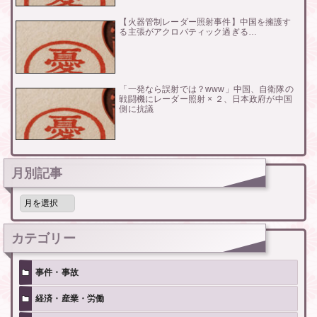
【火器管制レーダー照射事件】中国を擁護す
る主張がアクロバティック過ぎる…
「一発なら誤射では？www」中国、自衛隊の
戦闘機にレーダー照射 × ２、日本政府が中国
側に抗議
月別記事
月
別
記
事
カテゴリー
事件・事故
経済・産業・労働