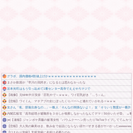
グラボ、国内価格4割値上げかｗｗｗｗｗｗｗｗｗｗｗｗｗｗｗｗ
まさか敗因が『早川の回跨ぎ』になるとは思わなかったな
近本光司はもう引っ込めて1番センター高寺でええやろマジで
【画像】元NHK中川安奈「巨乳やで～ｗｗｗ」ワイ巨乳好き「…う～ん」
【悲報】ワイくん、マチアプの女にぼったくりバーへと連れていかれる⇒ｗｗｗ
女さん「私、部落出身なの…」一般人「そんなの関係ないよ！」女「そういう態度が一番許
内閣広報官「高市総理が避難所を３分しか視察しなかったなんてデマ！50分いたぞ😡」 →
|●|【速報】ジャンポケ斉藤の被害女性「バウムクーヘン売ったりTikTokライブしててムカ
【悲報】大人気の麻美ゆま、飲み会で会話にならない頭ヤバすぎる姿がヤバかったwwwwww 
【ひまわり学級】支援学級に名前は必要なのか