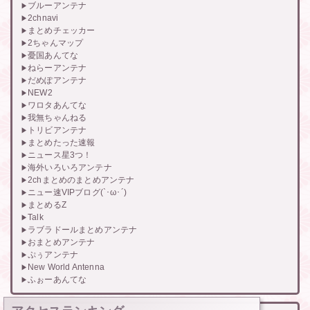
ブルーアンテナ
2chnavi
まとめチェッカー
2ちゃんマップ
憂国あんてな
ねらーアンテナ
だめぽアンテナ
NEW2
ワロタあんてな
我無ちゃんねる
トリビアンテナ
まとめたった速報
ニュース星3つ！
海外いろいろアンテナ
2chまとめのまとめアンテナ
ニュー速VIPブログ(`･ω･´)
まとめるZ
Talk
ラブラドールまとめアンテナ
おまとめアンテナ
ぷぅアンテナ
New World Antenna
ふぉーあんてな