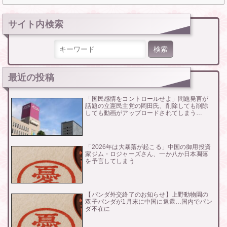
サイト内検索
検索:
最近の投稿
「国民感情をコントロールせよ」問題発言が
話題の立憲民主党の岡田氏、削除しても削除
しても動画がアップロードされてしまう…
「2026年は大暴落が起こる」中国の御用投資
家ジム・ロジャーズさん、一か八か日本凋落
を予言してしまう
【パンダ外交終了のお知らせ】上野動物園の
双子パンダが1月末に中国に返還…国内でパン
ダ不在に