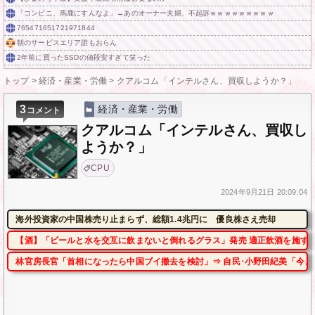
「コンビニ、馬鹿にすんなよ」→あのオーナー夫婦、不起訴ｗｗｗｗｗｗｗｗｗ
765471651721971844
朝のサービスエリア誰もおらん
2年前に買ったSSDの値段安すぎて笑った
トップ
>
経済・産業・労働
>
クアルコム「インテルさん、買収しようか？」
3
経済・産業・労働
コメント
クアルコム「インテルさん、買収し
ようか？」
CPU
2024年
9月21日
20:09:04
海外投資家の中国株売り止まらず、総額1.4兆円に 優良株さえ売却
【酒】「ビールと水を交互に飲まないと倒れるグラス」発売 適正飲酒を施す
林官房長官「首相になったら中国ブイ撤去を検討」⇒ 自民･小野田紀美「今、