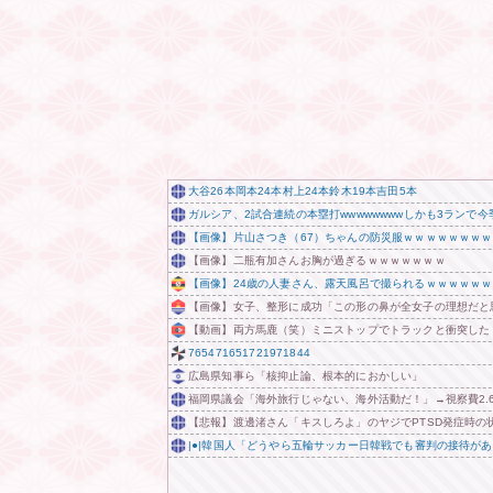
大谷26本岡本24本村上24本鈴木19本吉田5本
ガルシア、2試合連続の本塁打wwwwwwwwしかも3ランで今季
【画像】片山さつき（67）ちゃんの防災服ｗｗｗｗｗｗｗｗ
【画像】二瓶有加さんお胸が過ぎるｗｗｗｗｗｗｗ
【画像】24歳の人妻さん、露天風呂で撮られるｗｗｗｗｗ
【画像】女子、整形に成功「この形の鼻が全女子の理想だと
【動画】両方馬鹿（笑）ミニストップでトラックと衝突したド
765471651721971844
広島県知事ら「核抑止論、根本的におかしい」
福岡県議会「海外旅行じゃない、海外活動だ！」→視察費2.
【悲報】渡邊渚さん「キスしろよ」のヤジでPTSD発症時の
|●|韓国人「どうやら五輪サッカー日韓戦でも審判の接待があ