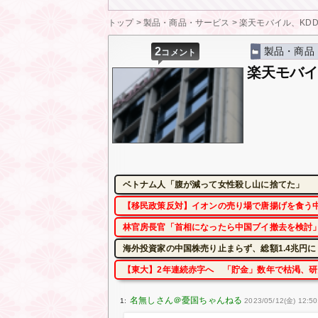
トップ
>
製品・商品・サービス
>
楽天モバイル、KD
2
製品・商品
コメント
楽天モバイ
ベトナム人「腹が減って女性殺し山に捨てた」
【移民政策反対】イオンの売り場で唐揚げを食う
林官房長官「首相になったら中国ブイ撤去を検討」
海外投資家の中国株売り止まらず、総額1.4兆円
【東大】2年連続赤字へ 「貯金」数年で枯渇、
1:
2023/05/12(金) 12:5