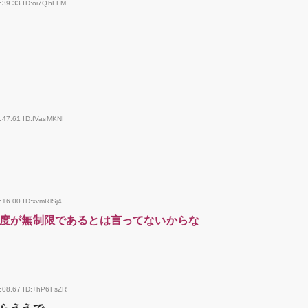
:39.33 ID:oi7QhLFM
:47.61 ID:fVasMKNI
:16.00 ID:xvmRlSj4
度が無制限であるとは言ってないからな
:08.67 ID:+hP6FsZR