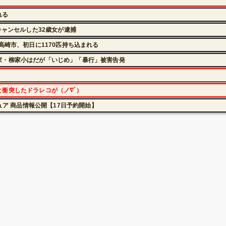
れる
キャンセルした32歳女が逮捕
高崎市、初日に1170匹持ち込まれる
家・柳家小はだが「いじめ」「暴行」被害告発
衝突したドラレコが（ノ∇`）
ュア 商品情報公開【17日予約開始】