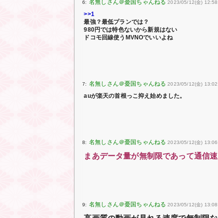
6:
2023/05/12(金) 12:58
>>1
最強？最低プランでは？
980円では特色ないから新規はない
ドコモ回線使うMVNOでいいよね
7:
2023/05/12(金) 13:02
auが楽天の首根っこ抑え始めました。
8:
2023/05/12(金) 13:06
まあデータ量が無制限であって通信速
9:
2023/05/12(金) 13:08