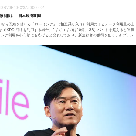
UC113RV0R10C23A5000000/
無制限に – 日本経済新聞
DIから回線を借りる「ローミング」（相互乗り入れ）利用によるデータ利用量の上
でKDDI回線を利用する場合、5ギガ（ギガは10億、GB）バイトを超えると速度
ーミング利用を都市部にも広げると発表しており、新規顧客の獲得を狙う。新プラン