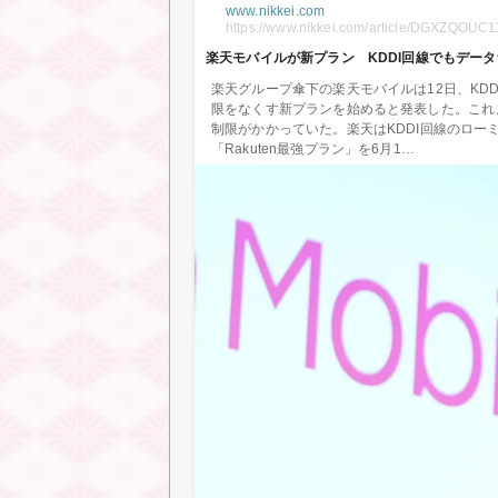
www.nikkei.com
https://www.nikkei.com/article/DGXZQO
楽天モバイルが新プラン KDDI回線でもデータ
楽天グループ傘下の楽天モバイルは12日、KD
限をなくす新プランを始めると発表した。これま
制限がかかっていた。楽天はKDDI回線のロ
「Rakuten最強プラン」を6月1