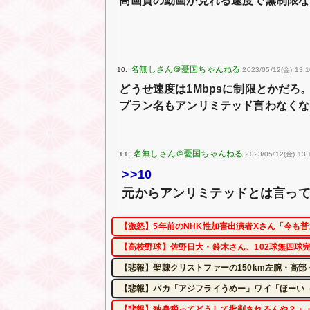
高画質の動画が見れる速度で無制限な
10:
2023/05/12(金) 13:1
どうせ速度は1Mbpsに制限とかだろ
プラン名もアンリミテッド言わなくな
11:
2023/05/12(金) 13:
>>10
元からアンリミテッドとは言っ
【激怒】5年前のNHK性加害出演者Xさん「今も
【高校野球】佐野日大・鈴木さん、102球無四球
【悲報】聖隷クリストファーの150km左腕・高部
【悲報】バカ「アジフライうめー」ワイ「ほーい
【悲報】独身税ってどうして批判されるんや？・