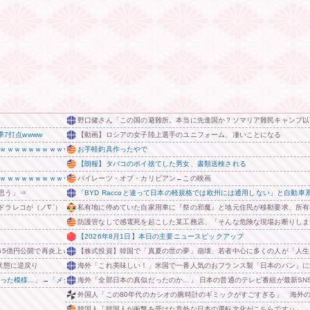
野口健さん「この国の避難所。本当に先進国か？ソマリア難民キャンプ以
7打点wwww
【動画】ロシアの女子陸上選手のユニフォーム、凄いことになる
ｗｗｗｗｗｗｗｗｗｗｗｗｗｗｗ 他
お手軽釣具作ったやで
【朗報】タバコのポイ捨てした男女、書類送検される
ｗｗｗｗｗｗｗｗｗｗｗｗ
パイレーツ・オブ・カリビアン←この映画
思う」⇒
「BYD Raccoと違って日本の軽規格では欧州には通用しない」と自
ラレコが（ノ∇`）
私有地に停めていた自家用車に『祭の邪魔』と地元住民が移動要求、所有
防護管なしで感電死を起こした某工務店、「そんな危険な現場お断りしま
【2026年8月1日】本日の主要ニュースピックアップ
65億円公開で再炎上ｗｗｗ
【株式投資】韓国で「真夏の世の夢」崩壊、若者中心に多くの人が「人生
状態に逆戻り
海外「これ美味しい！」米国で一番人気のおフランス製「日本のパン」に
った模様…」→「メダル剥奪なのでは…？（ﾌﾞﾙﾌﾞﾙ」＝韓国の反応
海外「全部日本の真似だったのか…」 日本の普通のテレビ番組が最新SN
外国人「この80年代のカシオの腕時計のギミックがすごすぎる」 海外
韓国人「韓国人が衝撃を受けた意外な日本の運転文化がこちらです‥」→