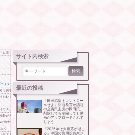
下と言われてる」
サイト内検索
検索:
動車系ライターが示唆、だが速攻で反例を提示されて即落ち二コマ状態に……
最近の投稿
者は要求に応じるも次の朝にガレージに向かうと……
すわ!と断って正解やったわ」と業者が業界事情を告白
「国民感情をコントロー
ルせよ」問題発言が話題
の立憲民主党の岡田氏、
オワタ」―中国メディア
削除しても削除しても動
海外が大騒ぎ
画がアップロードされて
しまう…
Sの数十年先を行っていたと話題に
の反応
「2026年は大暴落が起こ
る」中国の御用投資家ジ
「日本人はこんなに徹底している‥」