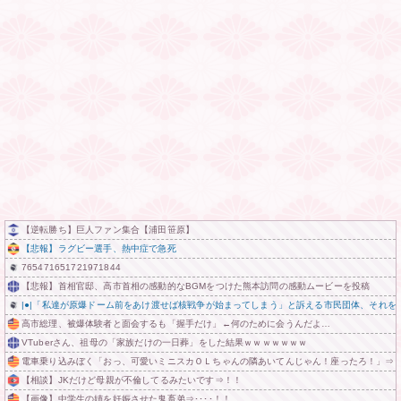
【逆転勝ち】巨人ファン集合【浦田笹原】
【悲報】ラグビー選手、熱中症で急死
765471651721971844
【悲報】首相官邸、高市首相の感動的なBGMをつけた熊本訪問の感動ムービーを投稿
|●|「私達が原爆ドーム前をあけ渡せば核戦争が始まってしまう」と訴える市民団体、それを
高市総理、被爆体験者と面会するも「握手だけ」←何のために会うんだよ…
VTuberさん、祖母の「家族だけの一日葬」をした結果ｗｗｗｗｗｗｗ
電車乗り込みぼく「おっ、可愛いミニスカＯＬちゃんの隣あいてんじゃん！座ったろ！」⇒
【相談】JKだけど母親が不倫してるみたいです⇒！！
【画像】中学生の姉を妊娠させた鬼畜弟⇒････！！