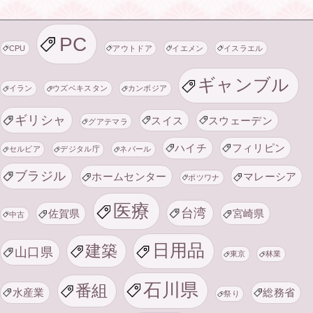
PC
CPU
アウトドア
イエメン
イスラエル
ギャンブル
イラン
ウズベキスタン
カンボジア
ギリシャ
スイス
スウェーデン
グアテマラ
ハイチ
フィリピン
セルビア
デジタル庁
ネパール
ブラジル
ホームセンター
マレーシア
ボツワナ
医療
台湾
佐賀県
宮崎県
中古
日用品
建築
山口県
東京
林業
石川県
番組
水産業
総務省
祭り