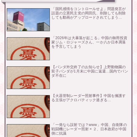
「国民感情をコントロールせよ」問題発言が
話題の立憲民主党の岡田氏、削除しても削除
しても動画がアップロードされてしまう…
「2026年は大暴落が起こる」中国の御用投資
家ジム・ロジャーズさん、一か八か日本凋落
を予言してしまう
【パンダ外交終了のお知らせ】上野動物園の
双子パンダが1月末に中国に返還…国内でパン
ダ不在に
【火器管制レーダー照射事件】中国を擁護す
る主張がアクロバティック過ぎる…
「一発なら誤射では？www」中国、自衛隊の
戦闘機にレーダー照射 × ２、日本政府が中国
側に抗議