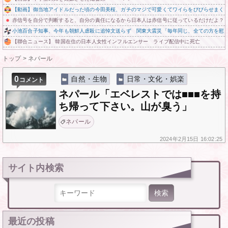
【動画】御当地アイドルだった頃の今田美桜、ガチのマジで可愛くてワイらをびびらせまくってしまうw
赤信号を自分で判断すると、自分の責任になるから日本人は赤信号に従っているだけだよ？ 
小池百合子知事、今年も朝鮮人虐殺に追悼文送らず 関東大震災「毎年同じ、全ての方を慰
【聯合ニュース】 韓国在住の日本人女性インフルエンサー ライブ配信中に死亡
トップ
>
ネパール
0
自然・生物
日常・文化・娯楽
コメント
ネパール「エベレストでは■■■を持
ち帰って下さい。山が臭う」
ネパール
2024年
2月15日
16:02:25
サイト内検索
検索:
最近の投稿