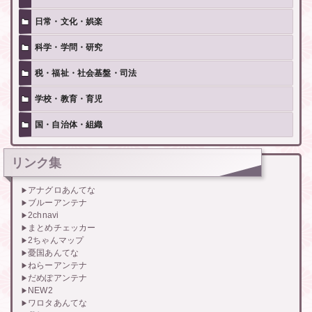
日常・文化・娯楽
科学・学問・研究
税・福祉・社会基盤・司法
学校・教育・育児
国・自治体・組織
リンク集
アナグロあんてな
ブルーアンテナ
2chnavi
まとめチェッカー
2ちゃんマップ
憂国あんてな
ねらーアンテナ
だめぽアンテナ
NEW2
ワロタあんてな