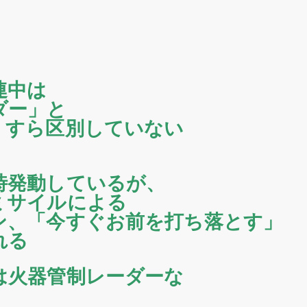
連中は
ダー」と
」すら区別していない
時発動しているが、
ミサイルによる
ン、「今すぐお前を打ち落とす」
れる
は火器管制レーダーな