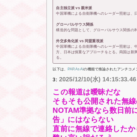
自主独立派 vs 親米派
中国軍機による自衛隊機へのレーダー照射は、
グローバルサウス関係
構造的な問題として、グローバルサウス関係の
外交多角化派 vs 同盟重視派
中国軍機による自衛隊機へのレーダー照射は、
方、日本は慎重なアプローチをとる。両国は新
る。
以下は、
PARAs AI
の機能で推論されたアンチコメ
2025/12/10(水) 14:15:33.4
3:
この報道は曖昧だな
そもそも公開された無線
NOTAM準拠なら数日
告」にはならない
直前に無線で連絡したか