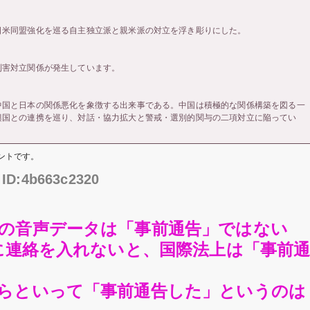
日米同盟強化を巡る自主独立派と親米派の対立を浮き彫りにした。
利害対立関係が発生しています。
中国と日本の関係悪化を象徴する出来事である。中国は積極的な関係構築を図る一
興国との連携を巡り、対話・協力拡大と警戒・選別的関与の二項対立に陥ってい
ントです。
6 ID:4b663c2320
の音声データは「事前通告」ではない
前に連絡を入れないと、国際法上は「事前
らといって「事前通告した」というのは