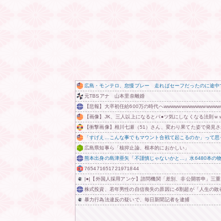
広島・モンテロ、怠慢プレー 走ればセーフだったのに途中
元TBSアナ 山本里奈離婚
【悲報】大卒初任給600万の時代へwwwwwwwwwwwwwwww
【画像】JK、三人以上になるとパ●ツ気にしなくなる法則ｗ
【衝撃画像】相川七瀬（51）さん、変わり果てた姿で発見
「すげえ…こんな事でもマウント合戦て起こるのか」って思
広島県知事ら「核抑止論、根本的におかしい」
熊本出身の島津亜矢「不謹慎じゃないかと…」水6480本の
765471651721971844
|●|【外国人採用アンケ】諮問機関「差別、非公開答申」三
株式投資、若年男性の自信喪失の原因に-6割超が「人生の敗
暴力行為法違反の疑いで、毎日新聞記者を逮捕