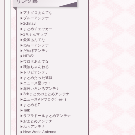
リンク集
アナグロあんてな
ブルーアンテナ
2chnavi
まとめチェッカー
2ちゃんマップ
憂国あんてな
ねらーアンテナ
だめぽアンテナ
NEW2
ワロタあんてな
我無ちゃんねる
トリビアンテナ
まとめたった速報
ニュース星3つ！
海外いろいろアンテナ
2chまとめのまとめアンテナ
ニュー速VIPブログ(`･ω･´)
まとめるZ
Talk
ラブラドールまとめアンテナ
おまとめアンテナ
ぷぅアンテナ
New World Antenna