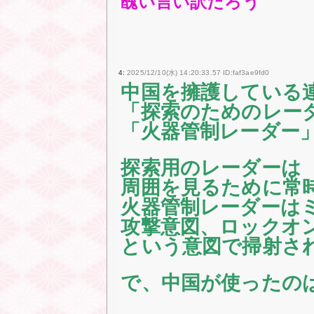
醜い言い訳だろう
4:
2025/12/10(水) 14:20:33.57 ID:faf3ae9fd0
中国を擁護している
「探索のためのレー
「火器管制レーダー
探索用のレーダーは
周囲を見るために常
火器管制レーダーは
攻撃意図、ロックオ
という意図で掃射さ
で、中国が使ったの