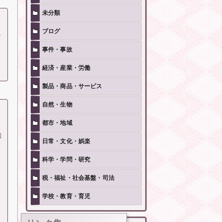
未分類
ブログ
ー
事件・事故
経済・産業・労働
製品・商品・サービス
自然・生物
都市・地域
国
日常・文化・娯楽
科学・学問・研究
税・福祉・社会基盤・司法
学校・教育・育児