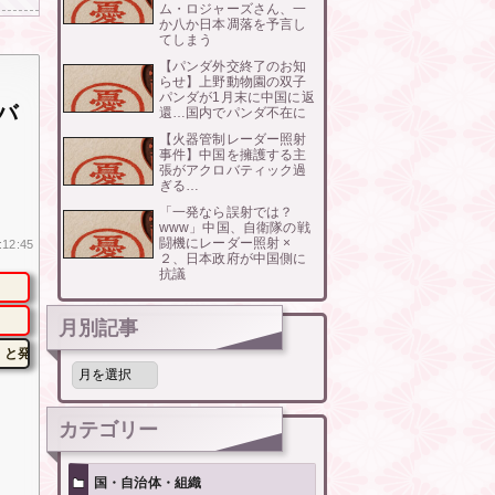
ム・ロジャーズさん、一
か八か日本凋落を予言し
てしまう
【パンダ外交終了のお知
らせ】上野動物園の双子
パンダが1月末に中国に返
バ
還…国内でパンダ不在に
【火器管制レーダー照射
事件】中国を擁護する主
張がアクロバティック過
ぎる…
「一発なら誤射では？
www」中国、自衛隊の戦
闘機にレーダー照射 ×
:12:45
２、日本政府が中国側に
抗議
月別記事
」と発表
月
別
記
事
カテゴリー
国・自治体・組織