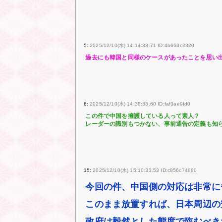
5:
2025/12/10(水) 14:14:33.71 ID:4b663c2320
過去にも韓国と同様のケースがあったことを思い
6:
2025/12/10(水) 14:38:33.60 ID:faf3ae9fd0
この件で中国を擁護している人って素人？
レーダーの識別もつかない、事前通告の定義も知
15:
2025/12/10(水) 15:10:33.53 ID:c856c74880
今回の件、中国側の対応は非常に
このまま放置すれば、日本周辺の
政府は毅然とした態度で臨むべき