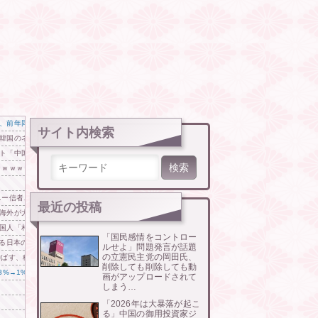
、前年同期比で売上がマイナス16％
サイト内検索
韓国のネットで物議
ト「中国より100倍いい」
検索:
ｗｗｗｗｗ
ニー信者、帰国後『本家』に失望する事態に
最近の投稿
海外が大騒ぎ
国人「相手が応じてくれることが羨ましい」「あちらと組んだ方がいいのでは？」
「国民感情をコントロー
語る日本の強さに感動の声
ルせよ」問題発言が話題
の立憲民主党の岡田氏、
伸ばす、移籍後の自己最長更新でホワイトソックス躍進
削除しても削除しても動
8%→1%だと手取りが7%減るんです」
画がアップロードされて
しまう…
「2026年は大暴落が起こ
る」中国の御用投資家ジ