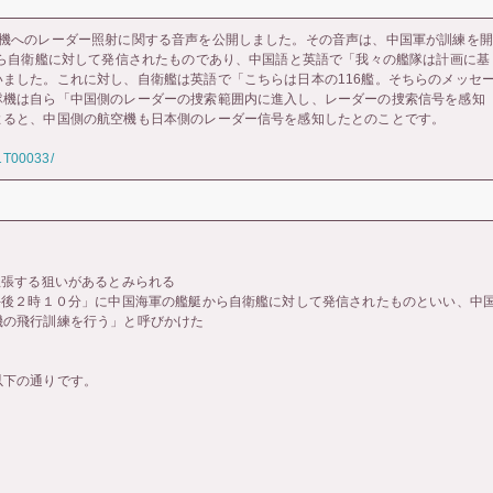
隊機へのレーダー照射に関する音声を公開しました。その音声は、中国軍が訓練を開
から自衛艦に対して発信されたものであり、中国語と英語で「我々の艦隊は計画に基
ました。これに対し、自衛艦は英語で「こちらは日本の116艦。そちらのメッセ
隊機は自ら「中国側のレーダーの捜索範囲内に進入し、レーダーの捜索信号を感知
よると、中国側の航空機も日本側のレーダー信号を感知したとのことです。
T1T00033/
主張する狙いがあるとみられる
午後２時１０分」に中国海軍の艦艇から自衛艦に対して発信されたものといい、中
機の飛行訓練を行う」と呼びかけた
以下の通りです。