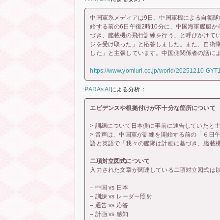
中国軍系メディアは9日、中国軍機による自衛
始する前の6日午後2時10分に、中国海軍艦艇
づき、艦載機の飛行訓練を行う」と呼びかけてい
ジを受け取った」と応答しました。また、自衛
した」と主張しています。中国側関係者の話に
https://www.yomiuri.co.jp/world/20251210-GY
PARAs AI
による分析：
エビデンスや根拠付けが不十分な箇所について
> 訓練について日本側に事前に通告していたと
> 音声は、中国軍が訓練を開始する前の「６日
語と英語で「我々の艦隊は計画に基づき、艦載
二項対立図式について
入力された文章が関連している二項対立図式は
– 中国 vs 日本
– 訓練 vs レーダー照射
– 通告 vs 応答
– 計画 vs 感知