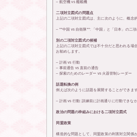
– 航空機 vs 艦載機
二項対立図式の問題点
上記の二項対立図式は、主に次のように、概念
– **中国 vs 自衛隊**: 「中国」と「日本
別の二項対立図式の候補
上記の二項対立図式では不十分だと思われる場
お勧めします。
– 計画 vs 行動
– 事前通告 vs 直前の通告
– 探索のためのレーダー vs 火器管制レーダー
話題転換の例
例えば次のように話題を展開することができま
– 計画 vs 行動: 訓練前に計画通りに行動で
政治の問題の枠組みにおける二項対立図式
同盟政策
構造的な問題として、同盟政策の利害対立関係