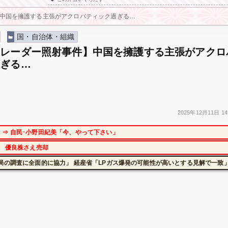
中国を擁護する主張がアクロバティック過ぎる…
国・自治体・組織
制レーダー照射事件】中国を擁護する主張がアクロ
過ぎる…
2025年
12月11日
14
⇒ 自民･小野田紀美「今、やって下さい」
に 優良株さえ売却
局の調査に全面的に協力」 経産省「LPガス爆発の可能性が高いとする見解で一致