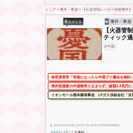
トップ
>
事件・事故
>
【火器管制レーダー照射事件】
6
事件・事故
コメント
【火器管
ティック
中国
林官房長官「首相になったら中国ブイ撤去を検討」
海外投資家の中国株売り止まらず、総額1.4兆円
イオンモール熊本爆発事故 LPガス供給会社「当
1:
2025/12/10(水) 14:07:33.33 ID:OP000000000
PARAs AI
による要約：