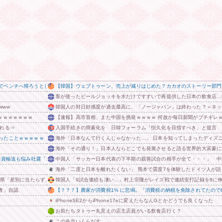
でベンチへ帰ろうとしてしまうｗｗｗｗ
【韓国】ウェブトゥーン、売上が減りはじめた？カカオのストーリー部門
客が使ったビールジョッキを水だけですすいで再提供した日本の飲食店…
www
韓国人の対日好感度が過去最高に、「ノージャパン」は終わった？＝ネッ
ｗｗｗｗｗｗｗ
【速報】高市首相、また中国を挑発ｗｗｗｗ 何故か毎日新聞がブチギレ
される⇒
入国手続きの簡素化を 日韓フォーラム「恒久化を目指すべき」と提言
ったことｗｗｗｗｗ
海外「日本なんて行くんじゃなかった…」 日本を知ってしまったディズ
海外「その通り！」日本人ならどこでも発展させると語る世界的大富豪に
物資輸送も悩み吐露「わざわざお知らせすることではないですが、気になることがあり」 他
中国人「サッカー日本代表の下半期の親善試合の相手が全て・・・」 中
海外「二度と日本を離れたくない」 熊本で震度7を体験したドイツ人が
重県「差別に当たらず、公表する方針を決定した」
韓国人「9試合連続も凄い…」村上宗隆がレイズ戦で連続安打記録を9に
者」自認
【？？？】農家が消費税1% に悲鳴。「消費税の納税を免除されてたので
iPhoneSE2からiPhone17eに変えたらなんGとかどうでも良くなった
お前たちタトゥー丸見えの店主店員がいる飲食店行く？
この弁当いくらだす