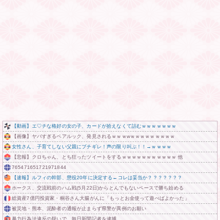
【動画】エ♡チな格好の女の子、カードが拾えなくて詰むｗｗｗｗｗｗｗ
【画像】ヤバすぎるペアルック、発見されるｗｗｗwｗｗｗｗｗｗｗｗｗ
女性さん、子育てしない父親にブチギレ！声の限り叫ぶ！！→ｗｗｗｗ
【悲報】クロちゃん、とち狂ったツイートをするｗｗｗｗｗｗｗｗｗｗｗ 他
765471651721971844
【速報】ルフィの幹部、懲役20年に決定する←コレは妥当か？？？？？？？
ホークス、交流戦前のハム戦(5月22日)からとんでもないペースで勝ち始める
総資産7億円投資家・桐谷さん大腸がんに「もっとお金使って遊べばよかった」
被災地・熊本、泥酔者の通報が止まらず県警が異例のお願い
暴力行為法違反の疑いで、毎日新聞記者を逮捕