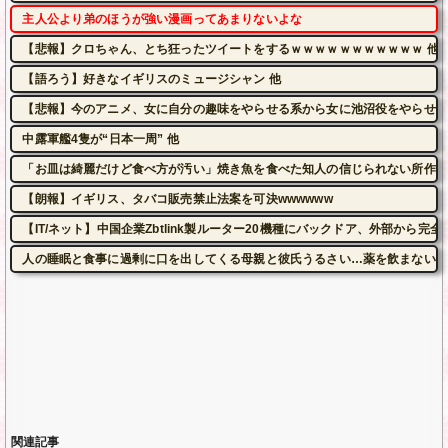
主人公より弟のほうが強い漫画ってあまりないよな
【悲報】クロちゃん、とち狂ったツイートをするｗｗｗｗｗｗｗｗｗｗｗ 他
【語ろう】好きなイギリスのミュージシャン 他
【悲報】今のアニメ、女に自分の趣味をやらせる系から女に池沼役をやらせる
中露軍艦4隻が“日本一周” 他
「お皿は綺麗だけど食べ方が汚い」焼き魚を食べた知人の信じられない所作…
【朗報】イギリス、タバコ販売禁止法案を可決wwwwww
【IT/ネット】中国企業Zbtlink製ルーター20機種にバックドア、外部から完
人の睡眠と食事に過剰に口を出してくる母親と彼氏うるさい…薬を飲まないと
関連記事