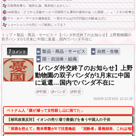
広島県知事ら「核抑止論、根本的におかしい」
|●|韓国人「どうやら五輪サッカー日韓戦でも審判の接待があった模様…」→「メダル剥奪なので
アイ・オー・データの価格改定、一部モデルは25万円超の大幅値上げに
ショーシャンクの空にって映画しってる？
トップ
>
製品・商品・サービス
>
【パンダ外交終了のお知らせ】上野動物園の
双子パンダが1月末に中国に返還…国内でパンダ不在に
7
製品・商品・サービス
自然・生物
コメント
国・自治体・組織
【パンダ外交終了のお知らせ】上野
動物園の双子パンダが1月末に中国
に返還…国内でパンダ不在に
中国
パンダ
外交
2025年
12月15日
12:12:25
ベトナム人「腹が減って女性殺し山に捨てた」
【移民政策反対】イオンの売り場で唐揚げを食う中国人の子供
「深酒を控えて」熊本県警がXで注意喚起 「泥酔者」通報頻発、これは地震