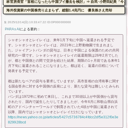
林官房長官「首相になったら中国ブイ撤去を検討」⇒ 自民･小野田紀美「今、
海外投資家の中国株売り止まらず、総額1.4兆円に 優良株さえ売却
1:
2025/12/14(日) 10:33:47.22 ID:OP000000000
PARAs AI
による要約：
シャオシャオとレイレイは、来年1月下旬に中国へ返還される予定で
す。シャオシャオとレイレイは、2021年に上野動物園で生まれまし
た。ジャイアントパンダの貸与は、日本と中国による保護のための共同
研究の一環です。シャオシャオとレイレイの返還期限は26年2月でした
が、都と中国側との間で交渉を続けた結果、期限の1ヶ月前である来年1
月下旬に返還されることになりました。都は近く、返還の日程について
発表する予定です。
都は新たなペアの貸与を要求していますが、高市首相の台湾有事に関す
る国会答弁に対する中国側の反発により、新たな貸与は難しいとみられ
ています。
パンダは1972年に初めて来日し、これまで30頭以上が中国側から貸与
されたり、国内で誕生したりしてきましたが、今年6月に和歌山県白浜
町のアドベンチャーワールドで飼育されていた4頭が中国に返還されて
以降、国内ではシャオシャオとレイレイだけになっています。
https://news.yahoo.co.jp/articles/5427c5736784c4fdcc2df5e312f0e3e
829928bcd