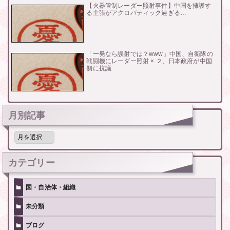
【火器管制レーダー照射事件】中国を擁護す
る主張がアクロバティック過ぎる…
「一発なら誤射では？www」中国、自衛隊の
戦闘機にレーダー照射 × ２、日本政府が中国
側に抗議
月別記事
月
別
記
事
カテゴリー
国・自治体・組織
未分類
ブログ