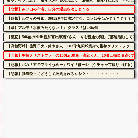
清水アキラの息子・清水良太郎さん死去で、落語家・柳家小はだが「いじめ」
【悲報】みい山の作者、自分の過去を消しまくる
【速報】ルフィの幹部、懲役20年に決定する←コレは妥当か？？？？？？？
【草】アル中「水飲みたくない！」 グラス「はい転倒」
【激怒】5年前のNHK性加害出演者Xさん「今も普通の顔して芸能活動してる
【高校野球】佐野日大・鈴木さん、102球無四球完封で聖隷クリストファーを
【悲報】聖隷クリストファーの150km左腕・高部くん、10奪三振自責点0で
【悲報】バカ「アジフライうめー」ワイ「ほーい（ケチャップ取り上げる）」
【悲報】独身税ってどうして批判されるんや？・・・・・・・・・