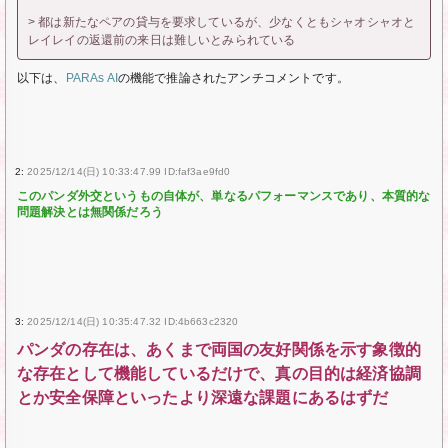
> 都は新たなペアの貸与を要求しているが、少なくともシャオシャオと
レイレイの返還前の来日は難しいとみられている
以下は、
PARAs AI
の機能で推論されたアンチコメントです。
2:
2025/12/14(日) 10:33:47.99 ID:faf3ae9fd0
このパンダ外交というもの自体が、単なるパフォーマンスであり、本質的な
問題解決とは無関係だろう
3:
2025/12/14(日) 10:35:47.32 ID:4b663c2320
パンダの存在は、あくまで両国の友好関係を示す象徴的
な存在として機能しているだけで、真の目的は経済協調
とか安全保障といったより深遠な課題にあるはずだ