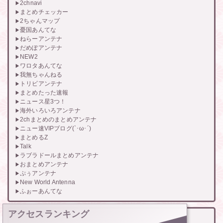
2chnavi
まとめチェッカー
2ちゃんマップ
憂国あんてな
ねらーアンテナ
だめぽアンテナ
NEW2
ワロタあんてな
我無ちゃんねる
トリビアンテナ
まとめたった速報
ニュース星3つ！
海外いろいろアンテナ
2chまとめのまとめアンテナ
ニュー速VIPブログ(`･ω･´)
まとめるZ
Talk
ラブラドールまとめアンテナ
おまとめアンテナ
ぷぅアンテナ
New World Antenna
ふぉーあんてな
アクセスランキング