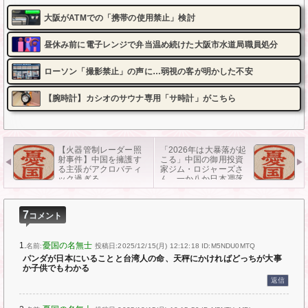
大阪がATMでの「携帯の使用禁止」検討
昼休み前に電子レンジで弁当温め続けた大阪市水道局職員処分
ローソン「撮影禁止」の声に…弱視の客が明かした不安
【腕時計】カシオのサウナ専用「サ時計」がこちら
【火器管制レーダー照
「2026年は大暴落が起
射事件】中国を擁護す
こる」中国の御用投資
る主張がアクロバティ
家ジム・ロジャーズさ
ック過ぎる…
ん、一か八か日本凋落
を予言してしまう
7
コメント
1.
憂国の名無士
名前:
投稿日:2025/12/15(月) 12:12:18
ID:M5NDU0MTQ
パンダが日本にいることと台湾人の命、天秤にかければどっちが大事
か子供でもわかる
返信