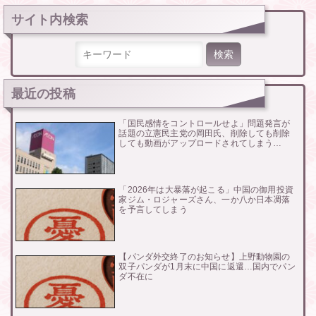
サイト内検索
検索:
最近の投稿
「国民感情をコントロールせよ」問題発言が
話題の立憲民主党の岡田氏、削除しても削除
しても動画がアップロードされてしまう…
「2026年は大暴落が起こる」中国の御用投資
家ジム・ロジャーズさん、一か八か日本凋落
を予言してしまう
【パンダ外交終了のお知らせ】上野動物園の
双子パンダが1月末に中国に返還…国内でパン
ダ不在に