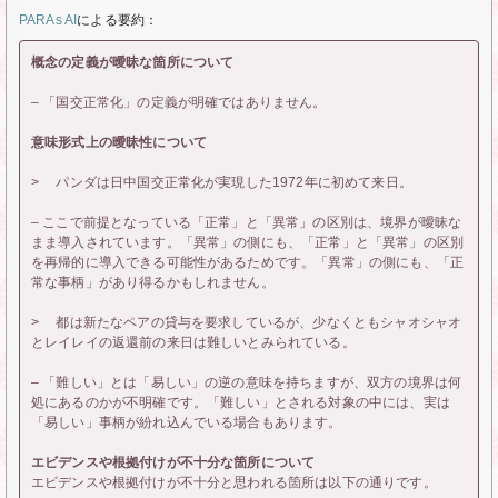
PARAs AI
による要約：
概念の定義が曖昧な箇所について
– 「国交正常化」の定義が明確ではありません。
意味形式上の曖昧性について
> パンダは日中国交正常化が実現した1972年に初めて来日。
– ここで前提となっている「正常」と「異常」の区別は、境界が曖昧な
まま導入されています。「異常」の側にも、「正常」と「異常」の区別
を再帰的に導入できる可能性があるためです。「異常」の側にも、「正
常な事柄」があり得るかもしれません。
> 都は新たなペアの貸与を要求しているが、少なくともシャオシャオ
とレイレイの返還前の来日は難しいとみられている。
– 「難しい」とは「易しい」の逆の意味を持ちますが、双方の境界は何
処にあるのかが不明確です。「難しい」とされる対象の中には、実は
「易しい」事柄が紛れ込んでいる場合もあります。
エビデンスや根拠付けが不十分な箇所について
エビデンスや根拠付けが不十分と思われる箇所は以下の通りです。