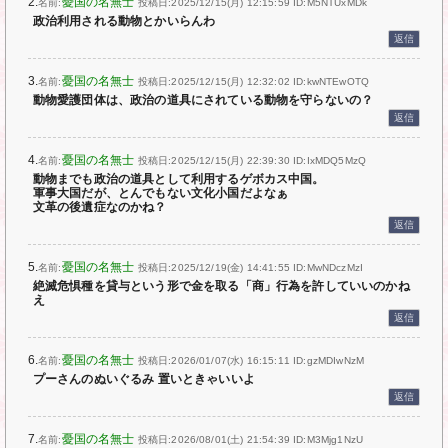
2.
憂国の名無士
名前:
投稿日:2025/12/15(月) 12:15:59
ID:M5NTUxMDk
政治利用される動物とかいらんわ
返信
3.
憂国の名無士
名前:
投稿日:2025/12/15(月) 12:32:02
ID:kwNTEwOTQ
動物愛護団体は、政治の道具にされている動物を守らないの？
返信
4.
憂国の名無士
名前:
投稿日:2025/12/15(月) 22:39:30
ID:IxMDQ5MzQ
動物までも政治の道具として利用するゲボカス中国。
軍事大国だが、とんでもない文化小国だよなぁ
文革の後遺症なのかね？
返信
5.
憂国の名無士
名前:
投稿日:2025/12/19(金) 14:41:55
ID:MwNDczMzI
絶滅危惧種を貸与という形で金を取る「商」行為を許していいのかね
え
返信
6.
憂国の名無士
名前:
投稿日:2026/01/07(水) 16:15:11
ID:gzMDIwNzM
プーさんのぬいぐるみ 置いときゃいいよ
返信
7.
憂国の名無士
名前:
投稿日:2026/08/01(土) 21:54:39
ID:M3Mjg1NzU