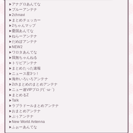
アナグロあんてな
ブルーアンテナ
2chnavi
まとめチェッカー
2ちゃんマップ
憂国あんてな
ねらーアンテナ
だめぽアンテナ
NEW2
ワロタあんてな
我無ちゃんねる
トリビアンテナ
まとめたった速報
ニュース星3つ！
海外いろいろアンテナ
2chまとめのまとめアンテナ
ニュー速VIPブログ(`･ω･´)
まとめるZ
Talk
ラブラドールまとめアンテナ
おまとめアンテナ
ぷぅアンテナ
New World Antenna
ふぉーあんてな