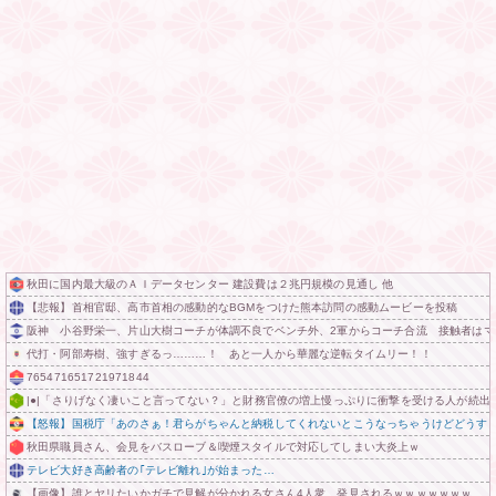
秋田に国内最大級のＡＩデータセンター 建設費は２兆円規模の見通し 他
【悲報】首相官邸、高市首相の感動的なBGMをつけた熊本訪問の感動ムービーを投稿
阪神 小谷野栄一、片山大樹コーチが体調不良でベンチ外、2軍からコーチ合流 接触者はマ
代打・阿部寿樹、強すぎるっ………！ あと一人から華麗な逆転タイムリー！！
765471651721971844
|●|「さりげなく凄いこと言ってない？」と財務官僚の増上慢っぷりに衝撃を受ける人が続出
【怒報】国税庁「あのさぁ！君らがちゃんと納税してくれないとこうなっちゃうけどどうする？！」←こ
秋田県職員さん、会見をバスローブ＆喫煙スタイルで対応してしまい大炎上ｗ
テレビ大好き高齢者の｢テレビ離れ｣が始まった…
【画像】誰とヤリたいかガチで見解が分かれる女さん4人衆、発見されるｗｗｗｗｗｗｗ