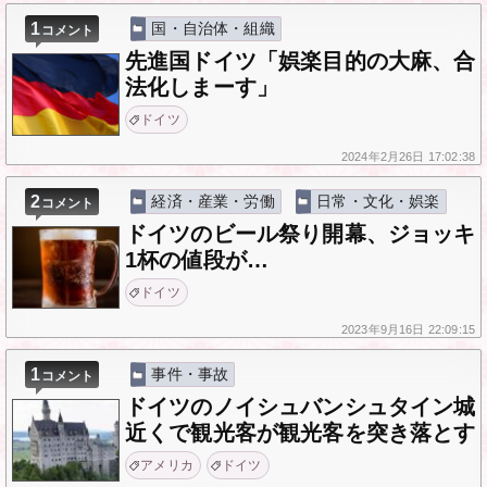
1
国・自治体・組織
コメント
先進国ドイツ「娯楽目的の大麻、合
法化しまーす」
ドイツ
2024年
2月26日
17:02:38
2
経済・産業・労働
日常・文化・娯楽
コメント
ドイツのビール祭り開幕、ジョッキ
1杯の値段が…
ドイツ
2023年
9月16日
22:09:15
1
事件・事故
コメント
ドイツのノイシュバンシュタイン城
近くで観光客が観光客を突き落とす
アメリカ
ドイツ