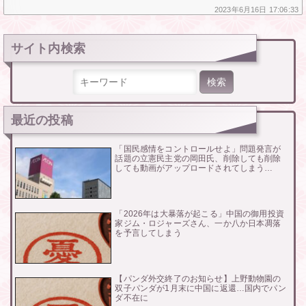
2023年
6月16日
17:06:33
サイト内検索
検索:
最近の投稿
「国民感情をコントロールせよ」問題発言が
話題の立憲民主党の岡田氏、削除しても削除
しても動画がアップロードされてしまう…
「2026年は大暴落が起こる」中国の御用投資
家ジム・ロジャーズさん、一か八か日本凋落
を予言してしまう
【パンダ外交終了のお知らせ】上野動物園の
双子パンダが1月末に中国に返還…国内でパン
ダ不在に