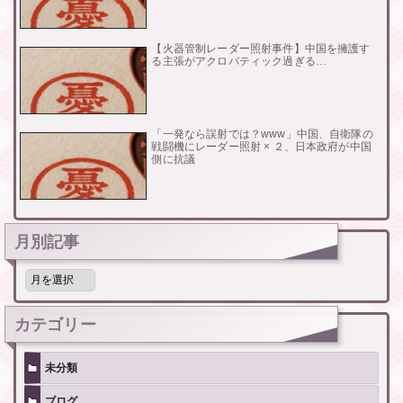
【火器管制レーダー照射事件】中国を擁護す
る主張がアクロバティック過ぎる…
「一発なら誤射では？www」中国、自衛隊の
戦闘機にレーダー照射 × ２、日本政府が中国
側に抗議
月別記事
月
別
記
事
カテゴリー
未分類
ブログ