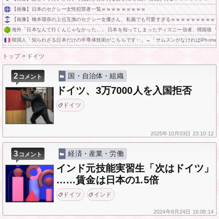
【画像】日本のセクシー女性犯罪者一覧ｗｗｗｗｗｗｗｗｗ
【画像】橋本環奈の上位互換のセクシー女優さん、私服でも可愛すぎるｗｗｗｗｗｗｗｗｗ
海外「日本なんて行くんじゃなかった…」 日本を知ってしまったディズニー信者、帰国後『
韓国人「知られざる日本だけの半導体技術がこちらです‥」→「サムスンがなければiPhon
トップ
>
ドイツ
2
国・自治体・組織
コメント
ドイツ、3万7000人を入国拒否
ドイツ
2025年
10月03日
23:10:12
3
経済・産業・労働
コメント
インド元技能実習生「次はドイツ」
……賃金は日本の1.5倍
ドイツ
インド
2024年
8月24日
16:08:14