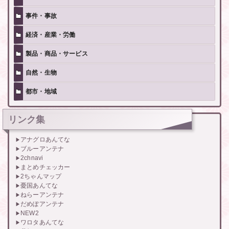
事件・事故
経済・産業・労働
製品・商品・サービス
自然・生物
都市・地域
リンク集
アナグロあんてな
ブルーアンテナ
2chnavi
まとめチェッカー
2ちゃんマップ
憂国あんてな
ねらーアンテナ
だめぽアンテナ
NEW2
ワロタあんてな