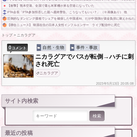
【衝撃】熊本空港、全国で最も米軍機が来る空港になっていた
PTA会長「PTA参加拒否した親へ最終警告。こうなってもいい？」 （※画像あり） 他
圧倒的なダンピング価格でシェアを確保した中国産AI、だが中国側が資金負担に耐えかねた
【聯合ニュース】 韓国在住の日本人女性インフルエンサー ライブ配信中に死亡
トップ
>
ニカラグア
0
自然・生物
事件・事故
コメント
ニカラグアでバスが転倒→ハチに刺
され死亡
ニカラグア
2023年
5月13日
20:05:08
サイト内検索
検索:
最近の投稿