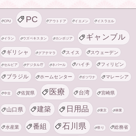
PC
CPU
アウトドア
イエメン
イスラエル
ギャンブル
イラン
ウズベキスタン
カンボジア
ギリシャ
スイス
スウェーデン
グアテマラ
ハイチ
フィリピン
セルビア
デジタル庁
ネパール
ブラジル
ホームセンター
マレーシア
ボツワナ
医療
台湾
佐賀県
宮崎県
中古
日用品
建築
山口県
東京
林業
石川県
番組
水産業
総務省
祭り