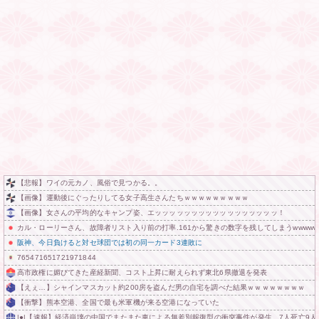
【悲報】ワイの元カノ、風俗で見つかる。。
【画像】運動後にぐったりしてる女子高生さんたちｗｗｗｗｗｗｗｗｗ
【画像】女さんの平均的なキャンプ姿、エッッッッッッッッッッッッッッッッッ！
カル・ローリーさん、故障者リスト入り前の打率.161から驚きの数字を残してしまうwwwww
阪神、今日負けると対セ球団では初の同一カード3連敗に
765471651721971844
高市政権に媚びてきた産経新聞、コスト上昇に耐えられず東北6県撤退を発表
【えぇ…】シャインマスカット約200房を盗んだ男の自宅を調べた結果ｗｗｗｗｗｗｗｗ
【衝撃】熊本空港、全国で最も米軍機が来る空港になっていた
|●|【速報】経済崩壊の中国でまたまた車による無差別報復型の衝突事件が発生、7人死亡9人