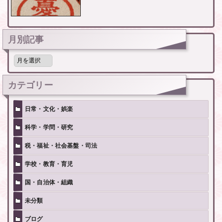
月別記事
月
別
記
事
カテゴリー
日常・文化・娯楽
科学・学問・研究
税・福祉・社会基盤・司法
学校・教育・育児
国・自治体・組織
未分類
ブログ