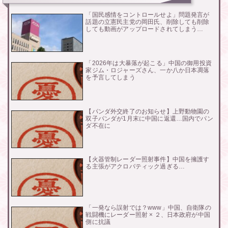
「国民感情をコントロールせよ」問題発言が
話題の立憲民主党の岡田氏、削除しても削除
しても動画がアップロードされてしまう…
「2026年は大暴落が起こる」中国の御用投資
家ジム・ロジャーズさん、一か八か日本凋落
を予言してしまう
【パンダ外交終了のお知らせ】上野動物園の
双子パンダが1月末に中国に返還…国内でパン
ダ不在に
【火器管制レーダー照射事件】中国を擁護す
る主張がアクロバティック過ぎる…
「一発なら誤射では？www」中国、自衛隊の
戦闘機にレーダー照射 × ２、日本政府が中国
側に抗議