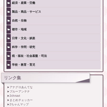
経済・産業・労働
製品・商品・サービス
自然・生物
都市・地域
日常・文化・娯楽
科学・学問・研究
税・福祉・社会基盤・司法
学校・教育・育児
リンク集
アナグロあんてな
ブルーアンテナ
2chnavi
まとめチェッカー
2ちゃんマップ