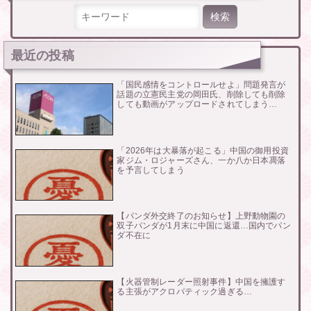
検索:
最近の投稿
「国民感情をコントロールせよ」問題発言が
話題の立憲民主党の岡田氏、削除しても削除
しても動画がアップロードされてしまう…
「2026年は大暴落が起こる」中国の御用投資
家ジム・ロジャーズさん、一か八か日本凋落
を予言してしまう
【パンダ外交終了のお知らせ】上野動物園の
双子パンダが1月末に中国に返還…国内でパン
ダ不在に
【火器管制レーダー照射事件】中国を擁護す
る主張がアクロバティック過ぎる…