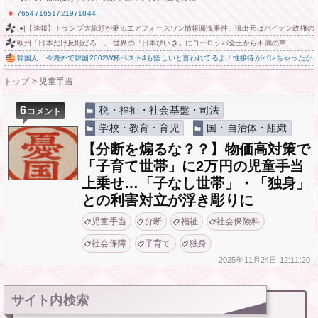
765471651721971844
|●|【速報】トランプ大統領が乗るエアフォースワン情報漏洩事件、流出元はバイデン政権
欧州「日本だけ反則だろ…」 世界の『日本びいき』にヨーロッパ全土から不満の声
韓国人「今海外で韓国2002W杯ベスト4も怪しいと言われてるよ！性接待がバレちゃったか
トップ
>
児童手当
6
税・福祉・社会基盤・司法
コメント
学校・教育・育児
国・自治体・組織
【分断を煽るな？？】物価高対策で
「子育て世帯」に2万円の児童手当
上乗せ…「子なし世帯」・「独身」
との利害対立が浮き彫りに
児童手当
分断
福祉
社会保険料
社会保障
子育て
独身
2025年
11月24日
12:11:20
サイト内検索