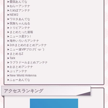
憂国あんてな
ねらーアンテナ
だめぽアンテナ
NEW2
ワロタあんてな
我無ちゃんねる
トリビアンテナ
まとめたった速報
ニュース星3つ！
海外いろいろアンテナ
2chまとめのまとめアンテナ
ニュー速VIPブログ(`･ω･´)
まとめるZ
Talk
ラブラドールまとめアンテナ
おまとめアンテナ
ぷぅアンテナ
New World Antenna
ふぉーあんてな
アクセスランキング