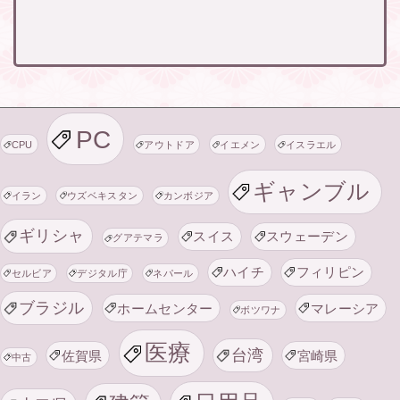
PC
CPU
アウトドア
イエメン
イスラエル
ギャンブル
イラン
ウズベキスタン
カンボジア
ギリシャ
スイス
スウェーデン
グアテマラ
ハイチ
フィリピン
セルビア
デジタル庁
ネパール
ブラジル
ホームセンター
マレーシア
ボツワナ
医療
台湾
佐賀県
宮崎県
中古