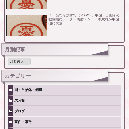
「一発なら誤射では？www」中国、自衛隊の
戦闘機にレーダー照射 × ２、日本政府が中国
側に抗議
月別記事
月
別
記
事
カテゴリー
国・自治体・組織
未分類
ブログ
事件・事故