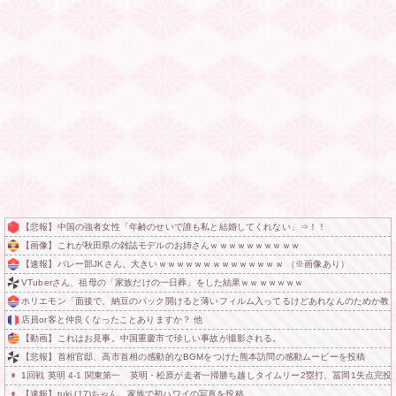
【悲報】中国の強者女性「年齢のせいで誰も私と結婚してくれない」⇒！！
【画像】これが秋田県の雑誌モデルのお姉さんｗｗｗｗｗｗｗｗｗｗ
【速報】バレー部JKさん、大きいｗｗｗｗｗｗｗｗｗｗｗｗｗｗ （※画像あり）
VTuberさん、祖母の「家族だけの一日葬」をした結果ｗｗｗｗｗｗｗ
ホリエモン「面接で、納豆のパック開けると薄いフィルム入ってるけどあれなんのためか教
店員or客と仲良くなったことありますか？ 他
【動画】これはお見事。中国重慶市で珍しい事故が撮影される。
【悲報】首相官邸、高市首相の感動的なBGMをつけた熊本訪問の感動ムービーを投稿
1回戦 英明 4-1 関東第一 英明・松原が走者一掃勝ち越しタイムリー2塁打、冨岡1失点完投
【速報】tuki.(17)ちゃん、家族で初ハワイの写真を投稿