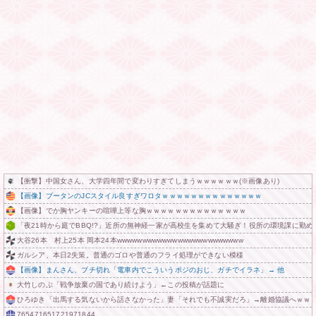
【衝撃】中国女さん、大学四年間で変わりすぎてしまうｗｗｗｗｗｗ(※画像あり)
【画像】ブータンのJCスタイル良すぎワロタｗｗｗｗｗｗｗｗｗｗｗｗｗｗ
【画像】でか胸ヤンキーの喧嘩上等な胸ｗｗｗｗｗｗｗｗｗｗｗｗｗｗ
「夜21時から庭でBBQ!?」近所の無神経一家が高校生を集めて大騒ぎ！役所の環境課に勤
大谷26本 村上25本 岡本24本wwwwwwwwwwwwwwwwwwwwwwwww
ガルシア、本日2失策。普通のゴロや普通のフライ処理ができない模様
【画像】まんさん、ブチ切れ「電車内でこういうポジのおじ、ガチでイラネ」→ 他
大竹しのぶ「戦争放棄の国であり続けよう」←この投稿が話題に
ひろゆき「出馬する気ないから話さなかった」妻「それでも不誠実だろ」→離婚協議へｗｗ
765471651721971844