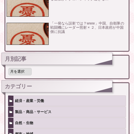
「一発なら誤射では？www」中国、自衛隊の
戦闘機にレーダー照射 × ２、日本政府が中国
側に抗議
月別記事
月
別
記
事
カテゴリー
経済・産業・労働
製品・商品・サービス
自然・生物