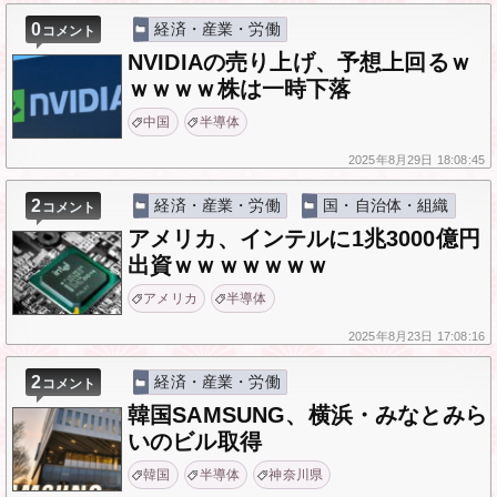
0
経済・産業・労働
コメント
NVIDIAの売り上げ、予想上回るｗ
ｗｗｗｗ株は一時下落
中国
半導体
2025年
8月29日
18:08:45
2
経済・産業・労働
国・自治体・組織
コメント
アメリカ、インテルに1兆3000億円
出資ｗｗｗｗｗｗｗ
アメリカ
半導体
2025年
8月23日
17:08:16
2
経済・産業・労働
コメント
韓国SAMSUNG、横浜・みなとみら
いのビル取得
韓国
半導体
神奈川県