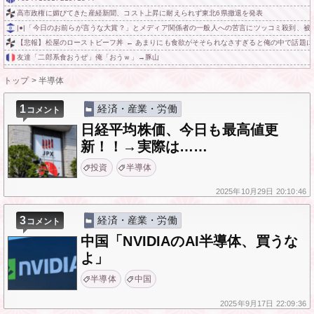
高市政権に媚びてきた産経新聞、コスト上昇に耐えられず東北6県撤退を発表
|●|「今日のお前らが言うな大賞？」とメディア関係者の一般人への苦言にツッコミ殺到、被
【悲報】松屋のローストビーフ丼 ← あまりにも食欲がそそられなさすぎると俺の中で話題
友達「二郎系食おうぜ」俺「おうｗ」→豚山
トップ
>
半導体
1
経済・産業・労働
コメント
日経平均株価、今日も最高値更
新！！→実際は……
投資
半導体
2025年
10月29日
20:10:46
3
経済・産業・労働
コメント
中国「NVIDIAのAI半導体、買うな
よ」
半導体
中国
2025年
9月17日
22:09:36