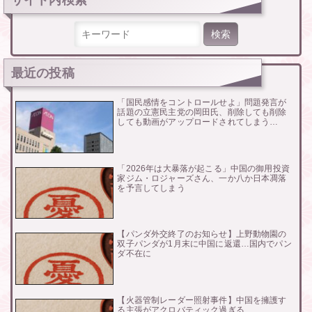
シ
ョ
ン
検索:
最近の投稿
「国民感情をコントロールせよ」問題発言が
話題の立憲民主党の岡田氏、削除しても削除
しても動画がアップロードされてしまう…
「2026年は大暴落が起こる」中国の御用投資
家ジム・ロジャーズさん、一か八か日本凋落
を予言してしまう
【パンダ外交終了のお知らせ】上野動物園の
双子パンダが1月末に中国に返還…国内でパン
ダ不在に
【火器管制レーダー照射事件】中国を擁護す
る主張がアクロバティック過ぎる…