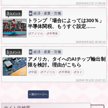
2025年
8月17日
17:08:09
3
経済・産業・労働
コメント
トランプ「場合によっては300％」
半導体関税、もうすぐ設定……
アメリカ
半導体
2025年
8月16日
05:08:10
1
経済・産業・労働
コメント
アメリカ、タイへのAIチップ輸出制
限を検討。理由がこちら
中国
アメリカ
半導体
タイ
2025年
7月12日
23:07:22
投
< 前のページへ
稿
ナ
ビ
ゲ
ー
サイト内検索