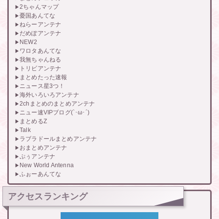
2ちゃんマップ
憂国あんてな
ねらーアンテナ
だめぽアンテナ
NEW2
ワロタあんてな
我無ちゃんねる
トリビアンテナ
まとめたった速報
ニュース星3つ！
海外いろいろアンテナ
2chまとめのまとめアンテナ
ニュー速VIPブログ(`･ω･´)
まとめるZ
Talk
ラブラドールまとめアンテナ
おまとめアンテナ
ぷぅアンテナ
New World Antenna
ふぉーあんてな
アクセスランキング