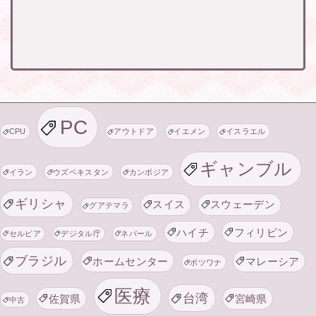
PC
CPU
アウトドア
イエメン
イスラエル
ギャンブル
イラン
ウズベキスタン
カンボジア
ギリシャ
スイス
スウェーデン
グアテマラ
ハイチ
フィリピン
セルビア
デジタル庁
ネパール
ブラジル
ホームセンター
マレーシア
ボツワナ
医療
台湾
佐賀県
宮崎県
中古