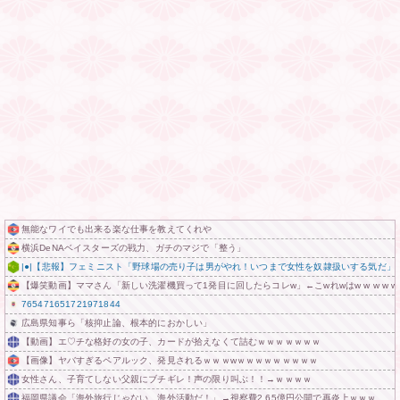
無能なワイでも出来る楽な仕事を教えてくれや
横浜DeNAベイスターズの戦力、ガチのマジで「整う」
|●|【悲報】フェミニスト「野球場の売り子は男がやれ！いつまで女性を奴隷扱いする気だ」
【爆笑動画】ママさん「新しい洗濯機買って1発目に回したらコレw」←こwれwはw w w w w w w
765471651721971844
広島県知事ら「核抑止論、根本的におかしい」
【動画】エ♡チな格好の女の子、カードが拾えなくて詰むｗｗｗｗｗｗｗ
【画像】ヤバすぎるペアルック、発見されるｗｗｗwｗｗｗｗｗｗｗｗｗ
女性さん、子育てしない父親にブチギレ！声の限り叫ぶ！！→ｗｗｗｗ
福岡県議会「海外旅行じゃない、海外活動だ！」→視察費2.65億円公開で再炎上ｗｗｗ