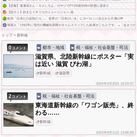
【悲報】渡邊渚さん「キスしろよ」のヤジでPTSD発症時の状態に逆戻り
【語ろう】好きなイギリスのミュージシャン 他
欧州「日本だけ反則だろ…」 世界の『日本びいき』にヨーロッパ全土から不満の声
韓国人「1592年に現代の機械化部隊がタイムスリップした結果がこちらです」→「あまりの
トップ
>
新幹線
0
都市・地域
税・福祉・社会基盤・司法
コメント
滋賀県、北陸新幹線にポスター「実
は近い 滋賀 びわ湖」
新幹線
滋賀県
2024年
3月25日
16:03:07
2
税・福祉・社会基盤・司法
コメント
東海道新幹線の「ワゴン販売」、終
わる……
新幹線
2023年
8月11日
13:08:03