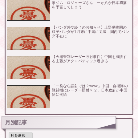
家ジム・ロジャーズさん、一か八か日本凋落
を予言してしまう
【パンダ外交終了のお知らせ】上野動物園の
双子パンダが1月末に中国に返還…国内でパン
ダ不在に
【火器管制レーダー照射事件】中国を擁護す
る主張がアクロバティック過ぎる…
「一発なら誤射では？www」中国、自衛隊の
戦闘機にレーダー照射 × ２、日本政府が中国
側に抗議
月別記事
月
別