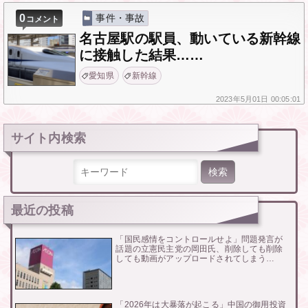
0
事件・事故
コメント
名古屋駅の駅員、動いている新幹線
に接触した結果……
愛知県
新幹線
2023年
5月01日
00:05:01
サイト内検索
検索:
最近の投稿
「国民感情をコントロールせよ」問題発言が
話題の立憲民主党の岡田氏、削除しても削除
しても動画がアップロードされてしまう…
「2026年は大暴落が起こる」中国の御用投資