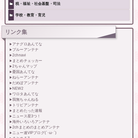
税・福祉・社会基盤・司法
学校・教育・育児
リンク集
アナグロあんてな
ブルーアンテナ
2chnavi
まとめチェッカー
2ちゃんマップ
憂国あんてな
ねらーアンテナ
だめぽアンテナ
NEW2
ワロタあんてな
我無ちゃんねる
トリビアンテナ
まとめたった速報
ニュース星3つ！
海外いろいろアンテナ
2chまとめのまとめアンテナ
ニュー速VIPブログ(`･ω･´)