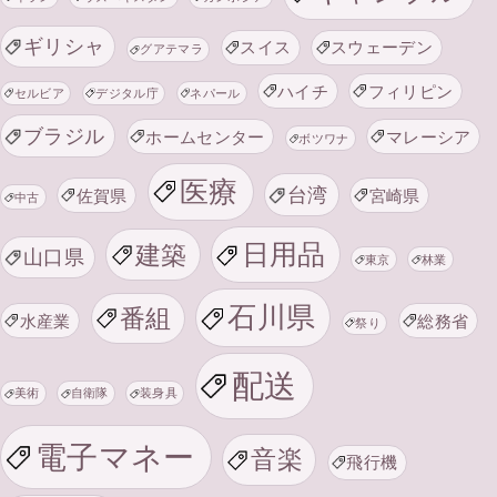
ギリシャ
スイス
スウェーデン
グアテマラ
ハイチ
フィリピン
セルビア
デジタル庁
ネパール
ブラジル
ホームセンター
マレーシア
ボツワナ
医療
台湾
佐賀県
宮崎県
中古
日用品
建築
山口県
東京
林業
石川県
番組
水産業
総務省
祭り
配送
美術
自衛隊
装身具
電子マネー
音楽
飛行機