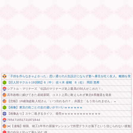
「子供を作らなきゃよかった」思い通りの人生設計にならず妻へ暴言を吐く友人。離婚を突
【巨人対ヤクルト19回戦】6（中） 佐々木 俊輔 8（右） 岡田 悠希
シアトル・マリナーズ「伝説のマリナーズ史上最高の50人がこれだ！」
高市政権に媚びてきた産経新聞、コスト上昇に耐えられず東北6県撤退を発表
【悲報】16歳強盗殺人犯さん「いつ出れるの？」弁護士「もう出られません」→
【画像】東京の街ごとの女の違いがヤバいｗｗｗｗｗｗ
【画像あり】スケ〇過ぎるタイツ、発売ｗｗｗｗｗｗｗｗｗｗｗｗｗ
765471651721971844
|●|【速報】韓国、竣工1年半の新築マンションで外壁テラスが落下という信じられない後進
昔の自分と比べて落ち込む 他