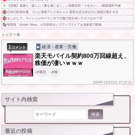
【悲報】盆踊り「楽しい！夏を感じる！」→近隣住民「うるさい」→開催場所半減
日本の防衛白書、ついに青春アニメ化ｗｗｗ 国防を語る本なのに表紙が謎すぎる
もしかして、マンションのベランダで七輪で焼き肉ってダメなの？🥺
韓国発「Goblin Wear」が日本初ポップアップストアを表参道で開催
トップ
>
株
1
経済・産業・労働
コメント
楽天モバイル契約800万回線超え、
株価が凄いｗｗｗ
通信
株
2024年
10月21日
17:10:31
サイト内検索
検索:
最近の投稿