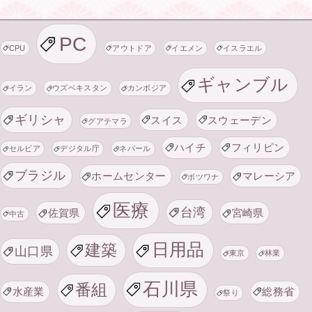
PC
CPU
アウトドア
イエメン
イスラエル
ギャンブル
イラン
ウズベキスタン
カンボジア
ギリシャ
スイス
スウェーデン
グアテマラ
ハイチ
フィリピン
セルビア
デジタル庁
ネパール
ブラジル
ホームセンター
マレーシア
ボツワナ
医療
台湾
佐賀県
宮崎県
中古
日用品
建築
山口県
東京
林業
石川県
番組
水産業
総務省
祭り