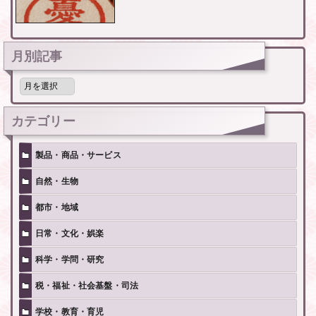
月別記事
月
別
記
事
カテゴリー
製品・商品・サービス
自然・生物
都市・地域
日常・文化・娯楽
科学・学問・研究
税・福祉・社会基盤・司法
学校・教育・育児