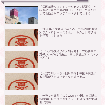
「国民感情をコントロールせよ」問題発言が
話題の立憲民主党の岡田氏、削除しても削除
しても動画がアップロードされてしまう…
「2026年は大暴落が起こる」中国の御用投資
家ジム・ロジャーズさん、一か八か日本凋落
を予言してしまう
【パンダ外交終了のお知らせ】上野動物園の
双子パンダが1月末に中国に返還…国内でパン
ダ不在に
【火器管制レーダー照射事件】中国を擁護す
る主張がアクロバティック過ぎる…
「一発なら誤射では？www」中国、自衛隊の
戦闘機にレーダー照射 × ２、日本政府が中国
側に抗議