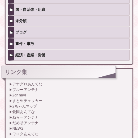
国・自治体・組織
未分類
ブログ
事件・事故
経済・産業・労働
リンク集
アナグロあんてな
ブルーアンテナ
2chnavi
まとめチェッカー
2ちゃんマップ
憂国あんてな
ねらーアンテナ
だめぽアンテナ
NEW2
ワロタあんてな