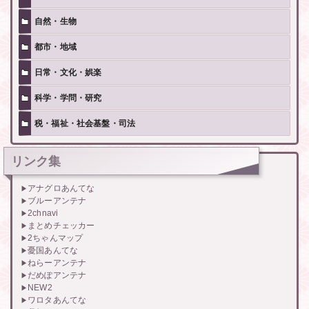
自然・生物
都市・地域
日常・文化・娯楽
科学・学問・研究
税・福祉・社会基盤・司法
リンク集
アナグロあんてな
ブルーアンテナ
2chnavi
まとめチェッカー
2ちゃんマップ
憂国あんてな
ねらーアンテナ
だめぽアンテナ
NEW2
ワロタあんてな