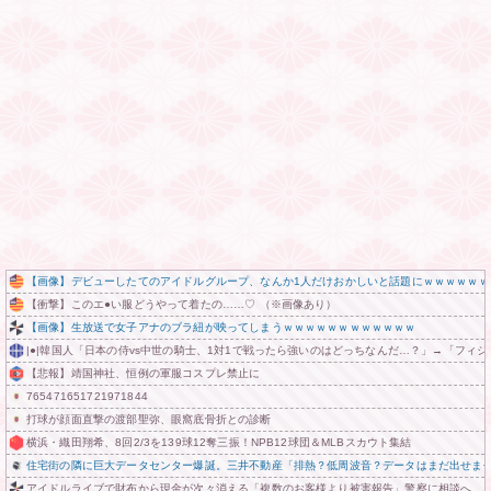
【画像】デビューしたてのアイドルグループ、なんか1人だけおかしいと話題にｗｗｗｗｗｗ
【衝撃】このエ●い服どうやって着たの……♡ （※画像あり）
【画像】生放送で女子アナのブラ紐が映ってしまうｗｗｗｗｗｗｗｗｗｗｗｗ
|●|韓国人「日本の侍vs中世の騎士、1対1で戦ったら強いのはどっちなんだ…？」→「フィジカ
【悲報】靖国神社、恒例の軍服コスプレ禁止に
765471651721971844
打球が顔面直撃の渡部聖弥、眼窩底骨折との診断
横浜・織田翔希、8回2/3を139球12奪三振！NPB12球団＆MLBスカウト集結
住宅街の隣に巨大データセンター爆誕。三井不動産「排熱？低周波音？データはまだ出せま
アイドルライブで財布から現金が次々消える「複数のお客様より被害報告」警察に相談へ