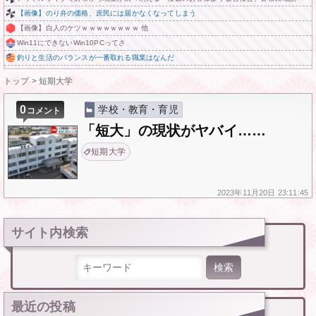
【画像】のり弁の価格、庶民には届かなくなってしまう
【画像】白人のケツｗｗｗｗｗｗｗｗ 他
Win11にできないWin10PCってさ
釣りと生活のバランスが一番取れる職業はなんだ
トップ
>
短期大学
0
学校・教育・育児
コメント
「短大」の現状がヤバイ……
短期大学
2023年
11月20日
23:11:45
サイト内検索
検索:
最近の投稿