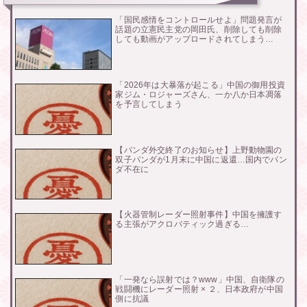
「国民感情をコントロールせよ」問題発言が
話題の立憲民主党の岡田氏、削除しても削除
しても動画がアップロードされてしまう…
「2026年は大暴落が起こる」中国の御用投資
家ジム・ロジャーズさん、一か八か日本凋落
を予言してしまう
【パンダ外交終了のお知らせ】上野動物園の
双子パンダが1月末に中国に返還…国内でパン
ダ不在に
【火器管制レーダー照射事件】中国を擁護す
る主張がアクロバティック過ぎる…
「一発なら誤射では？www」中国、自衛隊の
戦闘機にレーダー照射 × ２、日本政府が中国
側に抗議