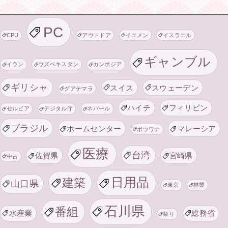
PC
CPU
アウトドア
イエメン
イスラエル
ギャンブル
イラン
ウズベキスタン
カンボジア
ギリシャ
スイス
スウェーデン
グアテマラ
ハイチ
フィリピン
セルビア
デジタル庁
ネパール
ブラジル
ホームセンター
マレーシア
ボツワナ
医療
台湾
佐賀県
宮崎県
中古
日用品
建築
山口県
東京
林業
石川県
番組
水産業
総務省
祭り