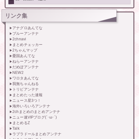
リンク集
アナグロあんてな
ブルーアンテナ
2chnavi
まとめチェッカー
2ちゃんマップ
憂国あんてな
ねらーアンテナ
だめぽアンテナ
NEW2
ワロタあんてな
我無ちゃんねる
トリビアンテナ
まとめたった速報
ニュース星3つ！
海外いろいろアンテナ
2chまとめのまとめアンテナ
ニュー速VIPブログ(`･ω･´)
まとめるZ
Talk
ラブラドールまとめアンテナ