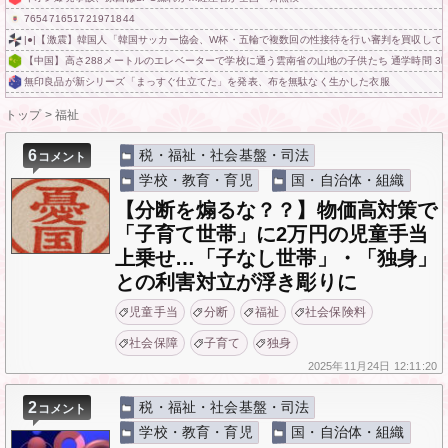
765471651721971844
|●|【激震】韓国人「韓国サッカー協会、W杯・五輪で複数回の性接待を行い審判を買収していた
【中国】高さ288メートルのエレベーターで学校に通う雲南省の山地の子供たち 通学時間 3
無印良品が新シリーズ「まっすぐ仕立てた」を発表、布を無駄なく生かした衣服
トップ
>
福祉
6
税・福祉・社会基盤・司法
コメント
学校・教育・育児
国・自治体・組織
【分断を煽るな？？】物価高対策で
「子育て世帯」に2万円の児童手当
上乗せ…「子なし世帯」・「独身」
との利害対立が浮き彫りに
児童手当
分断
福祉
社会保険料
社会保障
子育て
独身
2025年
11月24日
12:11:20
2
税・福祉・社会基盤・司法
コメント
学校・教育・育児
国・自治体・組織