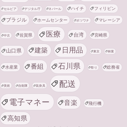
ハイチ
フィリピン
セルビア
デジタル庁
ネパール
ブラジル
ホームセンター
マレーシア
ボツワナ
医療
台湾
佐賀県
宮崎県
中古
日用品
建築
山口県
東京
林業
石川県
番組
水産業
総務省
祭り
配送
美術
自衛隊
装身具
電子マネー
音楽
飛行機
高知県