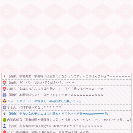
【画像】宇垣美里「学生時代は全然モテなかったです」←これほんまかぁ？w w w w w w w 
【画像】JK「パンツ見ないでください！」⇒ｗｗ
お前ら「女はおっさんより口が臭い！」 ワイ「嘘つけバーカｗ」⇒w
【画像】本田望結ちゃん、分かりやすくデカいｗｗｗｗｗｗｗｗｗｗｗ
ショートスリーパーの堀さん、4時間寝てた事がバレる
すまん、代打常谷ってなに？？？？？？
【画像】デカい女の子のエロスが溢れすぎてヤバすぎるwwwwwwwwww 他
内閣広報官「高市総理が避難所を３分しか視察しなかったなんてデマ！50分いたぞ😡」 →
【悲報】高市首相の“個人的なSNS投稿”で習近平ブチギレ説ｗｗｗｗｗ
イオン爆発事故、原因はLPG漏れか…経産省が全国一斉点検