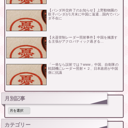
【パンダ外交終了のお知らせ】上野動物園の
双子パンダが1月末に中国に返還…国内でパン
ダ不在に
【火器管制レーダー照射事件】中国を擁護す
る主張がアクロバティック過ぎる…
「一発なら誤射では？www」中国、自衛隊の
戦闘機にレーダー照射 × ２、日本政府が中国
側に抗議
月別記事
月
別
記
事
カテゴリー