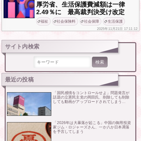
厚労省、生活保護費減額は一律
2.49％に 最高裁判決受け改定
福祉
社会保険料
社会保障
生活保護
2025年
11月21日
17:11:12
サイト内検索
検索:
最近の投稿
「国民感情をコントロールせよ」問題発言が
話題の立憲民主党の岡田氏、削除しても削除
しても動画がアップロードされてしまう…
「2026年は大暴落が起こる」中国の御用投資
家ジム・ロジャーズさん、一か八か日本凋落
を予言してしまう