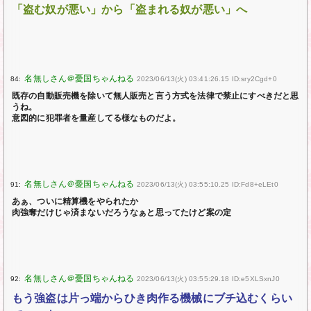
「盗む奴が悪い」から「盗まれる奴が悪い」へ
84:
2023/06/13(火) 03:41:26.15 ID:sry2Cgd+0
既存の自動販売機を除いて無人販売と言う方式を法律で禁止にすべきだと思
うね。
意図的に犯罪者を量産してる様なものだよ。
91:
2023/06/13(火) 03:55:10.25 ID:Fd8+eLEt0
あぁ、ついに精算機をやられたか
肉強奪だけじゃ済まないだろうなぁと思ってたけど案の定
92:
2023/06/13(火) 03:55:29.18 ID:e5XLSxnJ0
もう強盗は片っ端からひき肉作る機械にブチ込むくらい