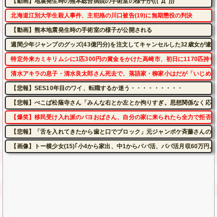
【動画】地震発生時の熊本総合病院の手術室の様子が(((ﾟДﾟ)))
北海道江別大学生殺人事件、主犯格の川口被告(19)に無期懲役の判決
【動画】熊本地震発生時の手術室の様子が公開される
週間少年ジャンプのグッズ(43億円分)を注文してキャンセルした32歳女が逮
特定外来カミキリムシに1匹300円の賞金をかけた高崎市、初日に1170匹持
清水アキラの息子・清水良太郎さん死去で、落語家・柳家小はだが「いじめ」
【悲報】SES10年目のワイ、転職するか迷う・・・・・・・・・
【悲報】ぺこぱ松蔭寺さん「みんな右とか左とか拘りすぎ。思想関係なく応援
【爆笑】移民受け入れ派のパヨおばさん、自分の家に来られたら全力で拒否る
【悲報】「舌を入れてきたから歯と口でブロック」元ジャンポケ斉藤さんの不
【画像】トー横少女(15)｢小4から家出、中1からパパ活、パパ活月収60万円。