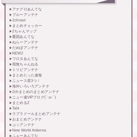
アナグロあんてな
ブルーアンテナ
2chnavi
まとめチェッカー
2ちゃんマップ
憂国あんてな
ねらーアンテナ
だめぽアンテナ
NEW2
ワロタあんてな
我無ちゃんねる
トリビアンテナ
まとめたった速報
ニュース星3つ！
海外いろいろアンテナ
2chまとめのまとめアンテナ
ニュー速VIPブログ(`･ω･´)
まとめるZ
Talk
ラブラドールまとめアンテナ
おまとめアンテナ
ぷぅアンテナ
New World Antenna
ふぉーあんてな