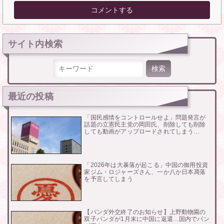
サイト内検索
検索:
最近の投稿
「国民感情をコントロールせよ」問題発言が
話題の立憲民主党の岡田氏、削除しても削除
しても動画がアップロードされてしまう…
「2026年は大暴落が起こる」中国の御用投資
家ジム・ロジャーズさん、一か八か日本凋落
を予言してしまう
【パンダ外交終了のお知らせ】上野動物園の
双子パンダが1月末に中国に返還…国内でパン