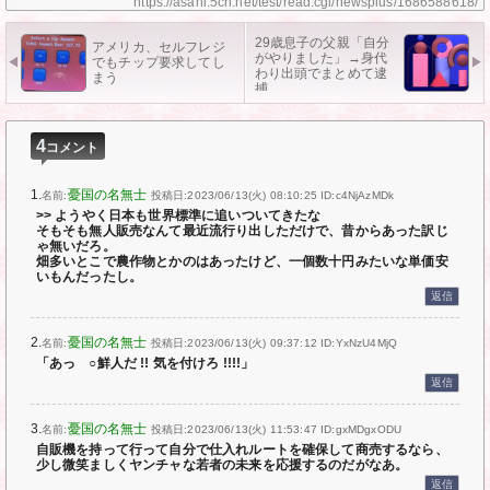
https://asahi.5ch.net/test/read.cgi/newsplus/1686588618/
29歳息子の父親「自分
アメリカ、セルフレジ
がやりました」→身代
でもチップ要求してし
わり出頭でまとめて逮
まう
捕
4
コメント
1.
憂国の名無士
名前:
投稿日:2023/06/13(火) 08:10:25
ID:c4NjAzMDk
>> ようやく日本も世界標準に追いついてきたな
そもそも無人販売なんて最近流行り出しただけで、昔からあった訳じ
ゃ無いだろ。
畑多いとこで農作物とかのはあったけど、一個数十円みたいな単価安
いもんだったし。
返信
2.
憂国の名無士
名前:
投稿日:2023/06/13(火) 09:37:12
ID:YxNzU4MjQ
「あっ ○鮮人だ !! 気を付けろ !!!!」
返信
3.
憂国の名無士
名前:
投稿日:2023/06/13(火) 11:53:47
ID:gxMDgxODU
自販機を持って行って自分で仕入れルートを確保して商売するなら、
少し微笑ましくヤンチャな若者の未来を応援するのだがなあ。
返信