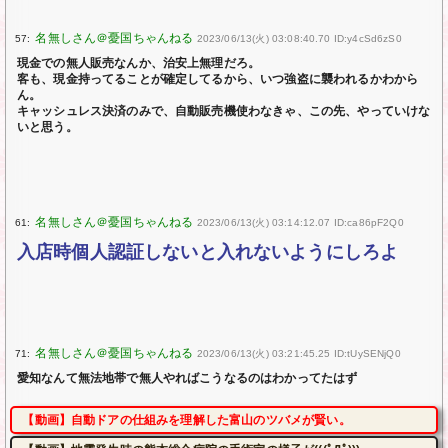
57:
2023/06/13(火) 03:08:40.70 ID:y4cSd6zS0
現金での無人販売なんか、治安上無理だろ。
客も、現金持ってることが確定してるから、いつ強盗に襲われるかわから
ん。
キャッシュレス決済のみで、自動販売機使わなきゃ、この先、やっていけな
いと思う。
61:
2023/06/13(火) 03:14:12.07 ID:ca86pF2Q0
入店時個人認証しないと入れないようにしろよ
71:
2023/06/13(火) 03:21:45.25 ID:tUySENjQ0
愛知なんて無法地帯で無人やればこうなるのはわかってたはず
【動画】自動ドアの仕組みを理解した富山のツバメが賢い。