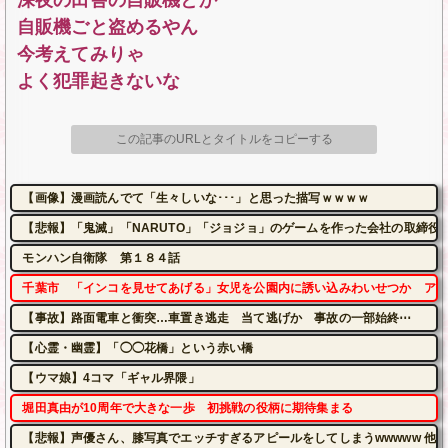
深夜の田舎の自販機とか
自販機ごと盗めるやん
今考えてみりゃ
よく犯罪起きないな
この記事のURLとタイトルをコピーする
【画像】漫画読んでて「生々しいな･･･」と思った描写ｗｗｗｗ
【悲報】「鬼滅」「NARUTO」「ジョジョ」のゲームを作った会社の取締役
モンハン自衛隊 第１８４話
千葉市 「インコを見せてあげる」女児を公園内に誘い込みわいせつか アダル
【事故】路面電車と衝突…車置き逃走 当て逃げか 事故の一部始終⋯
【心霊・幽霊】「◯◯花橋」という赤い橋
【ウマ娘】4コマ「ギャル界隈」
堀田真由が10周年で大きな一歩 初挑戦の役柄に期待集まる
【悲報】声優さん、膝写真でエッチすぎるアピールをしてしまうwwwww 他