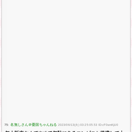
75:
2023/06/13(火) 03:25:05.53 ID:cF0smKjU0