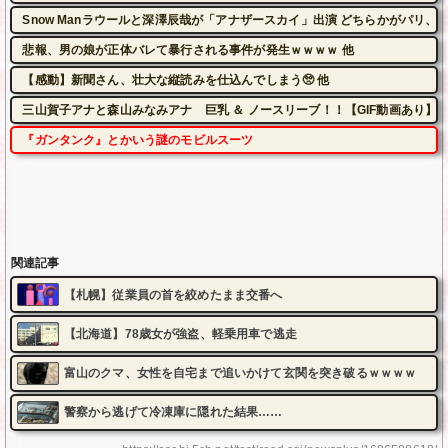
Snow Manラウールと深澤辰哉が「アナザースカイ」出演 どちらかがパリ、
悲報、男の娘が正体バレて暴行される事件が発生ｗｗｗｗ 他
【感動】新聞さん、壮大な縦読みを仕込んでしまう🥺 他
三山賀子アナと森山みなみアナ 巨乳 ＆ ノースリーブ！！【GIF動画あり】
『ガンタンク』とかいう謎のモビルスーツ
関連記事
【札幌】従業員の首を絞めたまま交番へ
【北海道】78歳女が強盗、軽乗用車で逃走
富山のクマ、女性を自宅まで追いかけて玄関を突き破るｗｗｗｗ
警察から逃げて冷凍庫に隠れた結果……