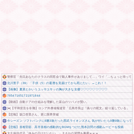
警察官「先日あなたのクラスの同窓会で殺人事件がありまして…」ワイ「…ちょっと待って
北川景子（39）「子供（5）の還暦を見届けてから死にたい」←これ！！
【画像】夏菜とかいうユッサユサッの胸が大きな女優♡♡♡♡♡♡♡♡♡
765471651721971844
【動画】自動ドアの仕組みを理解した富山のツバメが賢い。
|●|【平和宣言を非難】ロシア外務省報道官「広島市長は『偽りの呪文』繰り返している」
【悲報】坂口杏里さん、更に限界突破
今シーズン ソフトバンクに8勝3敗だった西武ライオンズさん 気が付いたら9勝9敗になって
【悲報】首相官邸、高市首相の感動的なBGMをつけた熊本訪問の感動ムービーを投稿
大久保佳代子「休みの日はだいたい…」まさかの習慣を暴露ｗｗｗ