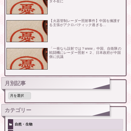
ダ不在に
【火器管制レーダー照射事件】中国を擁護す
る主張がアクロバティック過ぎる…
「一発なら誤射では？www」中国、自衛隊の
戦闘機にレーダー照射 × ２、日本政府が中国
側に抗議
月別記事
月
別
記
事
カテゴリー
自然・生物