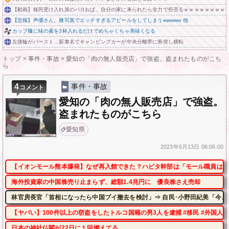
【動画】移民受け入れ派のパヨおば、自分の家に来られたら全力で拒否るｗｗｗｗｗｗｗｗ
【悲報】声優さん、膝写真でエッチすぎるアピールをしてしまうwwwww 他
カップ麺に味の素を3杯入れるだけでめちゃくちゃ美味くなる
左後輪がバースト…新東名でキャンピングカーが中央分離帯に衝突し横転
トップ
>
事件・事故
>
愛知の「肉の無人販売店」で強盗。盗まれたものがこち
ら
4
事件・事故
コメント
愛知の「肉の無人販売店」で強盗。
盗まれたものがこちら
愛知県
2023年
6月13日
06:06:00
【イオンモール熊本爆発】なぜ再入館できた？ハビタ幹部は「モール職員は引
海外投資家の中国株売り止まらず、総額1.4兆円に 優良株さえ売却
林官房長官「首相になったら中国ブイ撤去を検討」⇒ 自民･小野田紀美「今、
【ヤバい】100件以上の窃盗をしたトルコ国籍の男3人を逮捕 #移民 #外国人
日本の神社仏閣が22日に１回燃えてる。