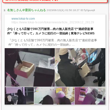
1:
2023/06/13(火) 01:50:18.27 ID:Ty3jpurq9
www.tokai-tv.com
https://www.tokai-tv.com/tokainews/article_20230612_28129
少なくとも5店舗で390万円被害…肉の無人販売店で“連続窃盗事
件”「持って行って」カメラに犯行の一部始終 | 東海テレビNEWS
『少なくとも5店舗で390万円被害…肉の無人販売店で“連続窃盗事
件”「持って行って」カメラに犯行の一部始終』