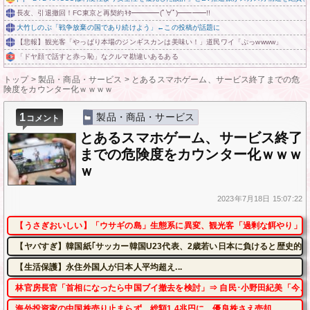
長友、引退撤回！FC東京と再契約ｷﾀ━━━━(ﾟ∀ﾟ)━━━━!!
大竹しのぶ「戦争放棄の国であり続けよう」←この投稿が話題に
【悲報】観光客「やっぱり本場のジンギスカンは美味い！」道民ワイ「ぷっwwww」
「ドヤ顔で話すと赤っ恥」なクルマ勘違いあるある
トップ
>
製品・商品・サービス
>
とあるスマホゲーム、サービス終了までの危
険度をカウンター化ｗｗｗｗ
1
製品・商品・サービス
コメント
とあるスマホゲーム、サービス終了
までの危険度をカウンター化ｗｗｗ
ｗ
2023年
7月18日
15:07:22
【うさぎおいしい】「ウサギの島」生態系に異変、観光客「過剰な餌やり」で
【ヤバすぎ】韓国紙｢サッカー韓国U23代表、2歳若い日本に負けると歴史的屈
【生活保護】永住外国人が日本人平均超え...
林官房長官「首相になったら中国ブイ撤去を検討」⇒ 自民･小野田紀美「今、
海外投資家の中国株売り止まらず、総額1.4兆円に 優良株さえ売却