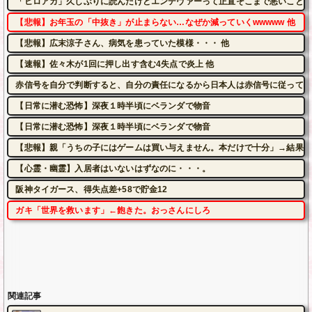
「ヒロアカ」久しぶりに読んだけどエンデヴァーって正直そこまで悪いことし
【悲報】お年玉の「中抜き」が止まらない…なぜか減っていくwwwww 他
【悲報】広末涼子さん、病気を患っていた模様・・・ 他
【速報】佐々木が1回に押し出す含む4失点で炎上 他
赤信号を自分で判断すると、自分の責任になるから日本人は赤信号に従ってい
【日常に潜む恐怖】深夜１時半頃にベランダで物音
【日常に潜む恐怖】深夜１時半頃にベランダで物音
【悲報】親「うちの子にはゲームは買い与えません。本だけで十分」→結果
【心霊・幽霊】入居者はいないはずなのに・・・。
阪神タイガース、得失点差+58で貯金12
ガキ「世界を救います」←飽きた。おっさんにしろ
関連記事