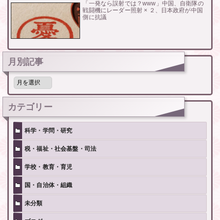
「一発なら誤射では？www」中国、自衛隊の
戦闘機にレーダー照射 × ２、日本政府が中国
側に抗議
月別記事
月
別
記
事
カテゴリー
科学・学問・研究
税・福祉・社会基盤・司法
学校・教育・育児
国・自治体・組織
未分類