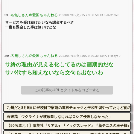
33:
2023/07/18(火) 15:23:58.50 ID:8zlbO13x0
サービスを受け続けたいなら課金するべき
一度も課金した事は無いけどな
36:
2023/07/18(火) 15:29:30.30 ID:P7FHbsyo0
サ終の理由が見える化してるのは画期的だな
サバ代すら賄えないなら文句も出ないわ
この記事のURLとタイトルをコピーする
九州だと8月9日に登校日で宿題の進捗チェックと平和学習やってたけど他の
石破茂「ウクライナが核放棄しなければロシア侵攻しなかった」
【50％還元！】集英社『リアル』『ドッグスレッド』『新テニスの王子様』など