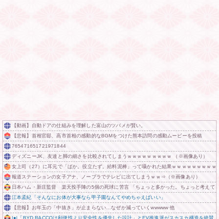
【動画】自動ドアの仕組みを理解した富山のツバメが賢い。
【悲報】首相官邸、高市首相の感動的なBGMをつけた熊本訪問の感動ムービーを投稿
765471651721971844
ディズニーJK、友達と脚の細さを比較されてしまうｗｗｗｗｗｗｗｗｗ （※画像あり）
女上司（27）に耳元で「ばか。役立たず。給料泥棒」って囁かれた結果ｗｗｗｗｗｗｗｗｗ
報道ステーションの女子アナ、ノーブラでテレビに出てしまうｗｗ⇒（※画像あり）
日本ハム・新庄監督 楽天投手陣の5個の死球に苦言 「ちょっと多かった。ちょっと考えて
江本孟紀「そんなにお体が大事なら甲子園なんてやめちゃえばいい」
【悲報】お年玉の「中抜き」が止まらない…なぜか減っていくwwwww 他
|●|「BYD RACCOは利便性より安全性を優先した設計」とEV推進派がスカスカ構造を絶賛