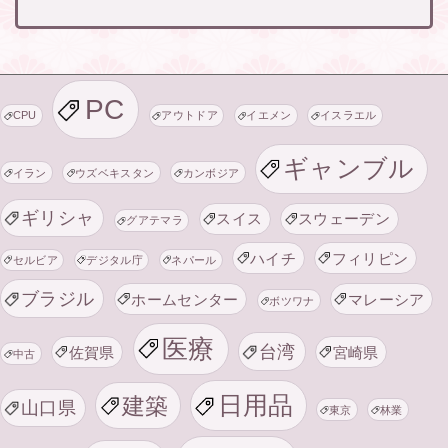
PC
CPU
アウトドア
イエメン
イスラエル
ギャンブル
イラン
ウズベキスタン
カンボジア
ギリシャ
スイス
スウェーデン
グアテマラ
ハイチ
フィリピン
セルビア
デジタル庁
ネパール
ブラジル
ホームセンター
マレーシア
ボツワナ
医療
台湾
佐賀県
宮崎県
中古
日用品
建築
山口県
東京
林業