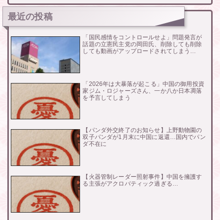
最近の投稿
「国民感情をコントロールせよ」問題発言が
話題の立憲民主党の岡田氏、削除しても削除
しても動画がアップロードされてしまう…
「2026年は大暴落が起こる」中国の御用投資
家ジム・ロジャーズさん、一か八か日本凋落
を予言してしまう
【パンダ外交終了のお知らせ】上野動物園の
双子パンダが1月末に中国に返還…国内でパン
ダ不在に
【火器管制レーダー照射事件】中国を擁護す
る主張がアクロバティック過ぎる…