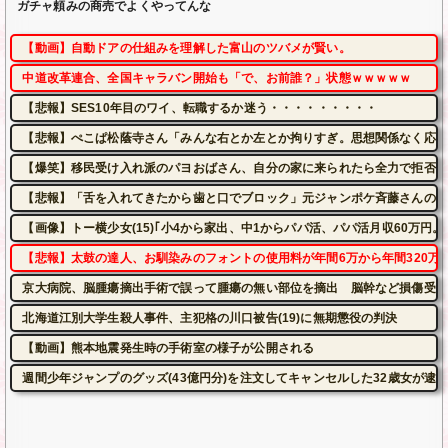
ガチャ頼みの商売でよくやってんな
【動画】自動ドアの仕組みを理解した富山のツバメが賢い。
中道改革連合、全国キャラバン開始も「で、お前誰？」状態ｗｗｗｗｗ
【悲報】SES10年目のワイ、転職するか迷う・・・・・・・・・
【悲報】ぺこぱ松蔭寺さん「みんな右とか左とか拘りすぎ。思想関係なく応援
【爆笑】移民受け入れ派のパヨおばさん、自分の家に来られたら全力で拒否る
【悲報】「舌を入れてきたから歯と口でブロック」元ジャンポケ斉藤さんの不
【画像】トー横少女(15)｢小4から家出、中1からパパ活、パパ活月収60万円。
【悲報】太鼓の達人、お馴染みのフォントの使用料が年間6万から年間320万
京大病院、脳腫瘍摘出手術で誤って腫瘍の無い部位を摘出 脳幹など損傷受け
北海道江別大学生殺人事件、主犯格の川口被告(19)に無期懲役の判決
【動画】熊本地震発生時の手術室の様子が公開される
週間少年ジャンプのグッズ(43億円分)を注文してキャンセルした32歳女が逮