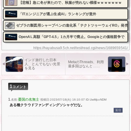
【悲報】急に冬が来たので、秋服が売れない模様ｗｗｗｗｗｗｗ
「ITエンジニアが選ぶ生成AI」ランキングが意外
ゼブラの製図用シャープペンの進化系「テクトツゥーウェイRO」発売
OpenAI､高額「GPT-4.5」1カ月半で廃止。Googleとの価格競争で
https://hayabusa9.5ch.net/test/read.cgi/news/1689659541/
インド旅行した日本
MetaのThreads、利用
人、とんでもない光景
最多国はなんと……
を見る
1
コメント
1.
憂国の名無士
名前:
投稿日:2023/07/18(火) 16:10:07
ID:UwMjcxNDM
ある種クラウドファンディングソシャゲだな。
返信