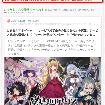
1:
2023/07/18(火) 14:52:21.04 ID:XWpb73Ha0●
BE:866556825-PLT(21500)
automaton-media.com
https://automaton-media.com/articles/newsjp/20230717-256000/
とあるスマホゲーム、「サービス終了条件の見える化」を実施。サービ
ス継続の指標として「サーバー代カウンター」と「何かのカウンター」
を実装へ – AUTOMATON
ビジュアルアーツは7月15日、iOS/Android向けゲーム『偽りのアリ
ス』の新規コンテンツの更新を停止すると発表した。今後のサービス
継続の指標として「サーバー代カウンター」と「何かのカウンター」
を実装へ。