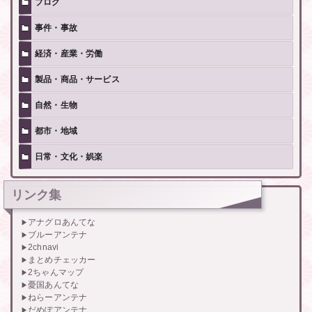
ブログ
事件・事故
経済・産業・労働
製品・商品・サービス
自然・生物
都市・地域
日常・文化・娯楽
リンク集
アナグロあんてな
ブルーアンテナ
2chnavi
まとめチェッカー
2ちゃんマップ
憂国あんてな
ねらーアンテナ
だめぽアンテナ