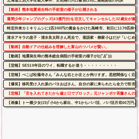
北海道江別大学生殺人事件、主犯格の川口被告(19)に無期懲役の判決
【動画】熊本地震発生時の手術室の様子が公開される
週間少年ジャンプのグッズ(43億円分)を注文してキャンセルした32歳女が逮
特定外来カミキリムシに1匹300円の賞金をかけた高崎市、初日に1170匹持
清水アキラの息子・清水良太郎さん死去で、落語家・柳家小はだが「いじめ」
【動画】自動ドアの仕組みを理解した富山のツバメが賢い。
【動画】地震発生時の熊本総合病院の手術室の様子が(((ﾟДﾟ)))
【悲報】SES10年目のワイ、転職するか迷う・・・・・・・・・
【悲報】ぺこぱ松蔭寺さん「みんな右とか左とか拘りすぎ。思想関係なく応援
【爆笑】移民受け入れ派のパヨおばさん、自分の家に来られたら全力で拒否る
【悲報】「舌を入れてきたから歯と口でブロック」元ジャンポケ斉藤さんの不
【画像】トー横少女(15)｢小4から家出、中1からパパ活、パパ活月収60万円。