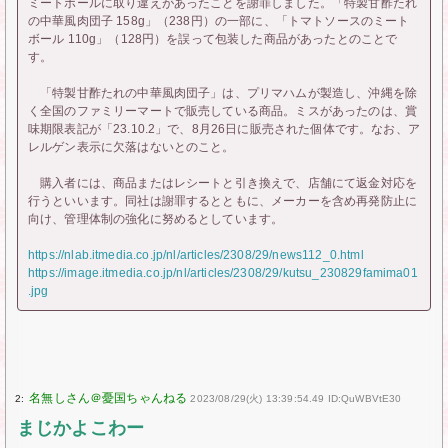
ミートボールに取り違えがあったことを謝罪しました。「特製甘酢たれ
の中華風肉団子 158g」（238円）の一部に、「トマトソースのミート
ボール 110g」（128円）を誤って包装した商品があったとのことで
す。
「特製甘酢たれの中華風肉団子」は、プリマハムが製造し、沖縄を除
く全国のファミリーマートで販売している商品。ミスがあったのは、賞
味期限表記が「23.10.2」で、8月26日に販売された個体です。なお、ア
レルゲン表示に欠落はないとのこと。
購入者には、商品またはレシートと引き換えで、店舗にて返金対応を
行うといいます。同社は謝罪するとともに、メーカーを含め再発防止に
向け、管理体制の強化に努めるとしています。
https://nlab.itmedia.co.jp/nl/articles/2308/29/news112_0.html
https://image.itmedia.co.jp/nl/articles/2308/29/kutsu_230829famima01
.jpg
2:
2023/08/29(火) 13:39:54.49 ID:QuWBVtE30
まじかよこわー