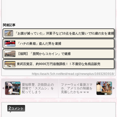
関連記事
「お腹が減っていた」洋菓子など10点を盗んだ疑いで51歳の女を逮捕
「ハチの巣箱」盗んだ男を逮捕
【福岡】「股間からコカイン」で逮捕
東武百貨店、約9000万円追徴課税！！不適切な免税品販売
https://asahi.5ch.net/test/read.cgi/newsplus/1693283918/
愛知県警、詐欺防止の
ファーウェイ最新スマ
啓発で「スズムシ」を
ホ、アメリカの制裁を
配ってしまう
克服したかもｗｗｗ
2
コメント