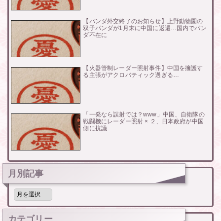
【パンダ外交終了のお知らせ】上野動物園の
双子パンダが1月末に中国に返還…国内でパン
ダ不在に
【火器管制レーダー照射事件】中国を擁護す
る主張がアクロバティック過ぎる…
「一発なら誤射では？www」中国、自衛隊の
戦闘機にレーダー照射 × ２、日本政府が中国
側に抗議
月別記事
月
別
記
事
カテゴリー