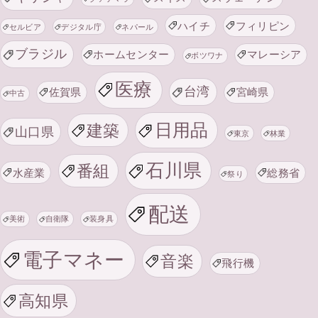
ハイチ
フィリピン
セルビア
デジタル庁
ネパール
ブラジル
ホームセンター
マレーシア
ボツワナ
医療
台湾
佐賀県
宮崎県
中古
日用品
建築
山口県
東京
林業
石川県
番組
水産業
総務省
祭り
配送
美術
自衛隊
装身具
電子マネー
音楽
飛行機
高知県