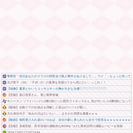
警察官「先日あなたのクラスの同窓会で殺人事件がありまして…」ワイ「…ちょっと待って
北川景子（39）「子供（5）の還暦を見届けてから死にたい」←これ！！
【画像】夏菜とかいうユッサユサッの胸が大きな女優♡♡♡♡♡♡♡♡♡
【悲報】坂口杏里さん、更に限界突破
今シーズン ソフトバンクに8勝3敗だった西武ライオンズさん 気が付いたら9勝9敗になって
【動画】自動ドアの仕組みを理解した富山のツバメが賢い。
大久保佳代子「休みの日はだいたい…」まさかの習慣を暴露ｗｗｗ
【動画】移民受け入れ派のパヨおば、自分の家に来られたら全力で拒否るｗｗｗｗｗｗｗｗ
【悲報】首相官邸、高市首相の感動的なBGMをつけた熊本訪問の感動ムービーを投稿
765471651721971844