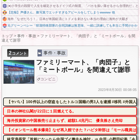
|●|小学生の段階で人生を確定させるドイツ式の制度、「バカを振い落せるから合理的だ」と
【悲報】声優さん、膝写真でエッチすぎるアピールをしてしまうwwwww 他
海外「なぜだろう！」日本が米国経済にトドメを刺さない本当の理由に海外が大騒ぎ
元グリーンベレー「韓国特殊部隊の合同訓練は無意味、一緒に訓練しても本当に手間がかか
トップ
>
事件・事故
>
ファミリーマート、「肉団子」と「ミートボール」を間
違えて謝罪
2
事件・事故
コメント
ファミリーマート、「肉団子」と
「ミートボール」を間違えて謝罪
コンビニ
2023年
8月30日
00:08:05
【ヤバい】100件以上の窃盗をしたトルコ国籍の男3人を逮捕 #移民 #外国人
日本の神社仏閣が22日に１回燃えてる。
海外投資家の中国株売り止まらず、総額1.4兆円に 優良株さえ売却
【イオンモール熊本爆発】なぜ再入館できた？ハビタ幹部は「モール職員は引
林官房長官「首相になったら中国ブイ撤去を検討」⇒ 自民･小野田紀美「今、