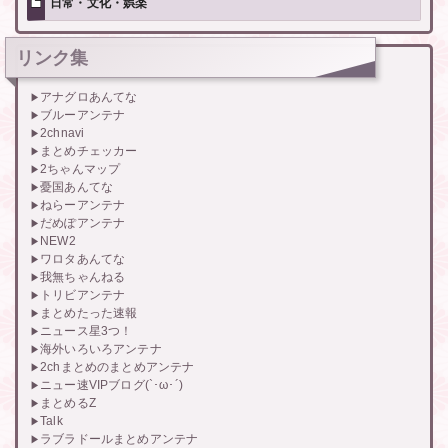
日常・文化・娯楽
リンク集
アナグロあんてな
ブルーアンテナ
2chnavi
まとめチェッカー
2ちゃんマップ
憂国あんてな
ねらーアンテナ
だめぽアンテナ
NEW2
ワロタあんてな
我無ちゃんねる
トリビアンテナ
まとめたった速報
ニュース星3つ！
海外いろいろアンテナ
2chまとめのまとめアンテナ
ニュー速VIPブログ(`･ω･´)
まとめるZ
Talk
ラブラドールまとめアンテナ