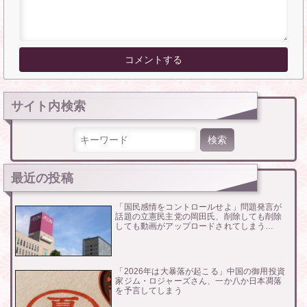
サイト内検索
検索:
最近の投稿
「国民感情をコントロールせよ」問題発言が
話題の立憲民主党の岡田氏、削除しても削除
しても動画がアップロードされてしまう…
「2026年は大暴落が起こる」中国の御用投資
家ジム・ロジャーズさん、一か八か日本凋落
を予言してしまう