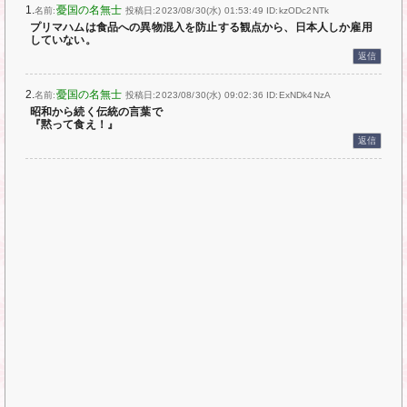
1.
憂国の名無士
名前:
投稿日:2023/08/30(水) 01:53:49
ID:kzODc2NTk
プリマハムは食品への異物混入を防止する観点から、日本人しか雇用
していない。
返信
2.
憂国の名無士
名前:
投稿日:2023/08/30(水) 09:02:36
ID:ExNDk4NzA
昭和から続く伝統の言葉で
『黙って食え！』
返信