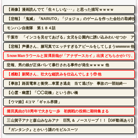
【画像】漫画読んでて「生々しいな･･･」と思った描写ｗｗｗｗ
【悲報】「鬼滅」「NARUTO」「ジョジョ」のゲームを作った会社の取締役
モンハン自衛隊 第１８４話
千葉市 「インコを見せてあげる」女児を公園内に誘い込みわいせつか アダル
【悲報】声優さん、膝写真でエッチすぎるアピールをしてしまうwwwww 他
Snow Manラウールと深澤辰哉が「アナザースカイ」出演 どちらかがパリ、
悲報、男の娘が正体バレて暴行される事件が発生ｗｗｗｗ 他
【感動】新聞さん、壮大な縦読みを仕込んでしまう🥺 他
【事故】路面電車と衝突…車置き逃走 当て逃げか 事故の一部始終⋯
【心霊・幽霊】「◯◯花橋」という赤い橋
【ウマ娘】4コマ「ギャル界隈」
堀田真由が10周年で大きな一歩 初挑戦の役柄に期待集まる
三山賀子アナと森山みなみアナ 巨乳 ＆ ノースリーブ！！【GIF動画あり】
『ガンタンク』とかいう謎のモビルスーツ