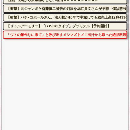
【謎】長崎から原爆感がしない理由ｗｗｗｗｗｗｗｗｗｗ
【衝撃】元ジャンポケ斉藤慎二被告の判決を堀江貴文さんが予想「僕は懲役4
【衝撃】パチ●コホールさん、法人数が10年で半減しても総売上高12兆433
【リトルアーモリー】「G3SG/1タイプ」プラモデル【予約開始】
「ウトの飯作りに来て」と呼び出すメシマズトメ！出汁から取った絶品料理を