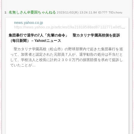
1:
2023/11/02(木) 13:24:11.94 ID:??? TID:choru
news.yahoo.co.jp
https://news.yahoo.co.jp/articles/19a21819588ed87122771e0d58
00d48143961b2d
集団暴行で退学の7人「先輩の命令」 聖カタリナ学園高校側を提訴
（毎日新聞） – Yahoo!ニュース
聖カタリナ学園高校（松山市）の野球部寮内で起きた集団暴行を巡
って、加害者と認定された元部員７人が、退学勧告の処分は不当だと
して、学校法人と校長に計約２３００万円の損害賠償を求めて提訴し
ていたことが