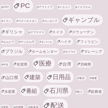
PC
CPU
アウトドア
イエメン
イスラエル
ギャンブル
イラン
ウズベキスタン
カンボジア
ギリシャ
スイス
スウェーデン
グアテマラ
ハイチ
フィリピン
セルビア
デジタル庁
ネパール
ブラジル
ホームセンター
マレーシア
ボツワナ
医療
台湾
佐賀県
宮崎県
中古
日用品
建築
山口県
東京
林業
石川県
番組
水産業
総務省
祭り
配送
美術
自衛隊
装身具