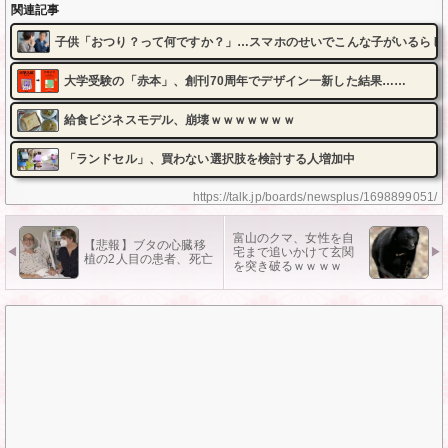
関連記事
子供「おつり？って何ですか？」…スマホのせいでこんな子がいるらし
大学受験の「赤本」、創刊70周年でデザイン一新した結果……
給食ビジネスモデル、崩壊ｗｗｗｗｗｗｗ
「ランドセル」、買わない選択肢を検討する人増加中
https://talk.jp/boards/newsplus/1698899051/
富山のクマ、女性を自
【悲報】ブタの心臓移
宅まで追いかけて玄関
植の2人目の患者、死亡
を突き破るｗｗｗｗ