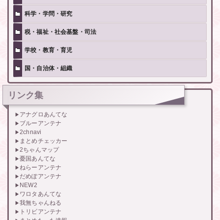
科学・学問・研究
税・福祉・社会基盤・司法
学校・教育・育児
国・自治体・組織
リンク集
アナグロあんてな
ブルーアンテナ
2chnavi
まとめチェッカー
2ちゃんマップ
憂国あんてな
ねらーアンテナ
だめぽアンテナ
NEW2
ワロタあんてな
我無ちゃんねる
トリビアンテナ