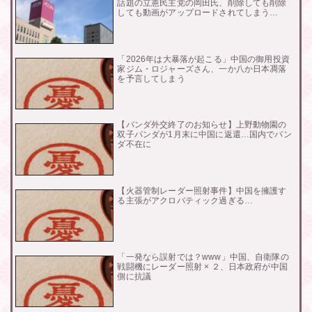
話題の立憲民主党の岡田氏、削除しても削除
しても動画がアップロードされてしまう…
「2026年は大暴落が起こる」中国の御用投資
家ジム・ロジャーズさん、一か八か日本凋落
を予言してしまう
【パンダ外交終了のお知らせ】上野動物園の
双子パンダが1月末に中国に返還…国内でパン
ダ不在に
【火器管制レーダー照射事件】中国を擁護す
る主張がアクロバティック過ぎる…
「一発なら誤射では？www」中国、自衛隊の
戦闘機にレーダー照射 × ２、日本政府が中国
側に抗議