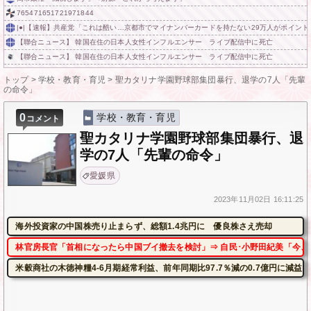
765471651721971844
|●|【速報】共産党「これは酷い…京都市でマイナンバーカードを持たない29万人がポイン
【聯合ニュース】 韓国在住の日本人女性インフルエンサー ライブ配信中に死亡
【聯合ニュース】 韓国在住の日本人女性インフルエンサー ライブ配信中に死亡
トップ
>
学校・教育・育児
>
聖カタリナ学園野球部集団暴行、退学の7人「先輩
の命令」
0
学校・教育・育児
コメント
聖カタリナ学園野球部集団暴行、退
学の7人「先輩の命令」
愛媛県
2023年
11月02日
16:11:25
海外投資家の中国株売り止まらず、総額1.4兆円に 優良株さえ売却
林官房長官「首相になったら中国ブイ撤去を検討」⇒ 自民･小野田紀美「今、
米穀商社の木徳神糧4-6月期経常利益、前年同期比97.7％減の0.7億円に減益