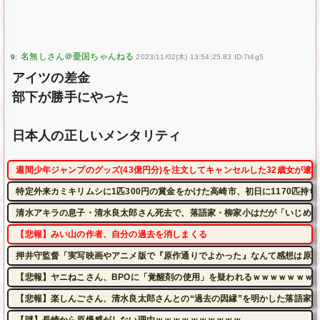
9:
2023/11/02(木) 13:54:25.83 ID:7t4g5
アイツの差金
部下が勝手にやった
日本人の正しいメンタリティ
週間少年ジャンプのグッズ(43億円分)を注文してキャンセルした32歳女が逮
特定外来カミキリムシに1匹300円の賞金をかけた高崎市、初日に1170匹持
清水アキラの息子・清水良太郎さん死去で、落語家・柳家小はだが「いじめ」
【悲報】みい山の作者、自分の過去を消しまくる
押井守監督「実写映画やアニメ版で『原作通りでよかった』なんて感想は原作
【悲報】ヤニねこさん、BPOに「覚醒剤の使用」を疑われるｗｗｗｗｗｗｗ
【悲報】楽しんごさん、清水良太郎さんとの“過去の因縁”を明かした落語家に