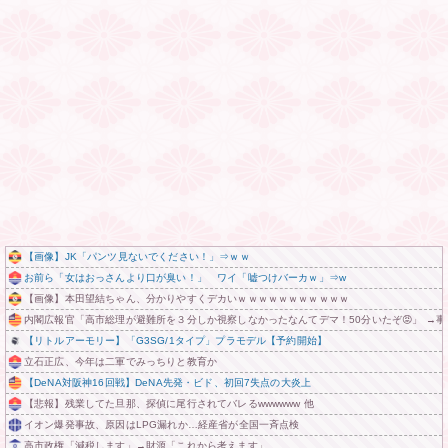
【画像】JK「パンツ見ないでください！」⇒ｗｗ
お前ら「女はおっさんより口が臭い！」 ワイ「嘘つけバーカｗ」⇒w
【画像】本田望結ちゃん、分かりやすくデカいｗｗｗｗｗｗｗｗｗｗｗ
内閣広報官「高市総理が避難所を３分しか視察しなかったなんてデマ！50分いたぞ😡」 →
【リトルアーモリー】「G3SG/1タイプ」プラモデル【予約開始】
立石正広、今年は二軍でみっちりと教育か
【DeNA対阪神16回戦】DeNA先発・ビド、初回7失点の大炎上
【悲報】残業してた旦那、探偵に尾行されてバレるwwwwww 他
イオン爆発事故、原因はLPG漏れか…経産省が全国一斉点検
高市政権「減税します」→財源「これから考えます」