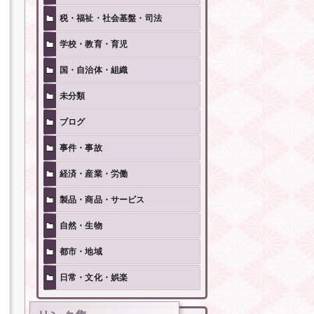
税・福祉・社会基盤・司法
学校・教育・育児
国・自治体・組織
未分類
ブログ
事件・事故
経済・産業・労働
製品・商品・サービス
自然・生物
都市・地域
日常・文化・娯楽