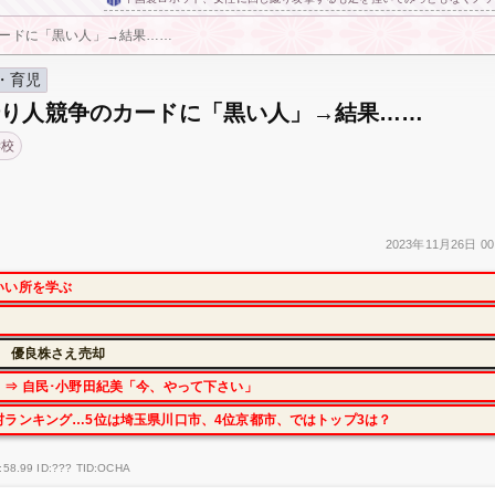
ードに「黒い人」→結果……
・育児
借り人競争のカードに「黒い人」→結果……
学校
2023年
11月26日
00
いい所を学ぶ
に 優良株さえ売却
⇒ 自民･小野田紀美「今、やって下さい」
ランキング…5位は埼玉県川口市、4位京都市、ではトップ3は？
:58.99 ID:??? TID:OCHA