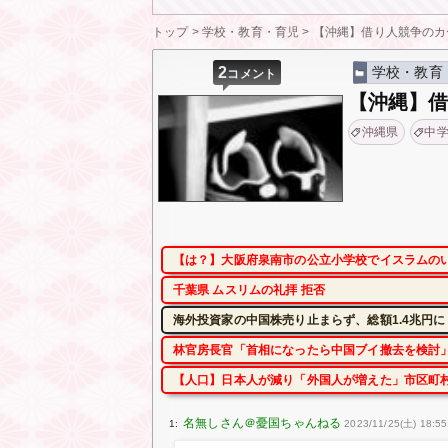
トップ
>
学校・教育・育児
>
【沖縄】借り人競争のカ
2
学校・教育
コメント
【沖縄】
沖縄県
中
【は？】大阪府泉南市の公立小学校でイスラムの
千葉県 ムスリムの礼拝 拒否
海外投資家の中国株売り止まらず、総額1.4兆円
林官房長官「首相になったら中国ブイ撤去を検討」
【人口】日本人が減り「外国人が増えた」市区町村
1:
2023/11/25(土) 18:55