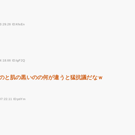
3:29.26 ID:KfsEn
4:18.66 ID:IgF2Q
のと肌の黒いのの何が違うと猛抗議だなｗ
07:22.11 ID:ptiYm