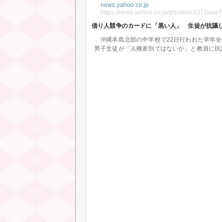
news.yahoo.co.jp
https://news.yahoo.co.jp/articles/cd372b
借り人競争のカードに「黒い人」 生徒が抗議して
沖縄本島北部の中学校で22日行われた学年全
男子生徒が「人種差別ではないか」と教員に抗