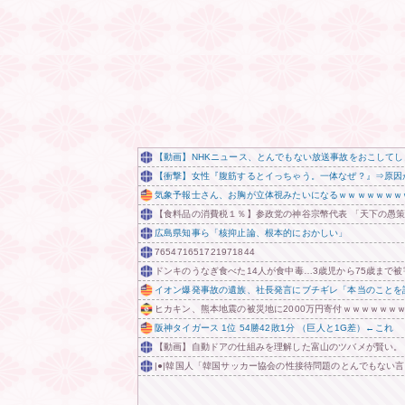
【動画】NHKニュース、とんでもない放送事故をおこして
【衝撃】女性『腹筋するとイっちゃう。一体なぜ？』⇒原因
気象予報士さん、お胸が立体視みたいになるｗｗｗｗｗｗｗ
【食料品の消費税１％】参政党の神谷宗幣代表 「天下の愚策
広島県知事ら「核抑止論、根本的におかしい」
765471651721971844
ドンキのうなぎ食べた14人が食中毒…3歳児から75歳まで被
イオン爆発事故の遺族、社長発言にブチギレ「本当のことを
ヒカキン、熊本地震の被災地に2000万円寄付ｗｗｗｗｗｗ
阪神タイガース 1位 54勝42敗1分 （巨人と1G差）←これ
【動画】自動ドアの仕組みを理解した富山のツバメが賢い。
|●|韓国人「韓国サッカー協会の性接待問題のとんでもない言