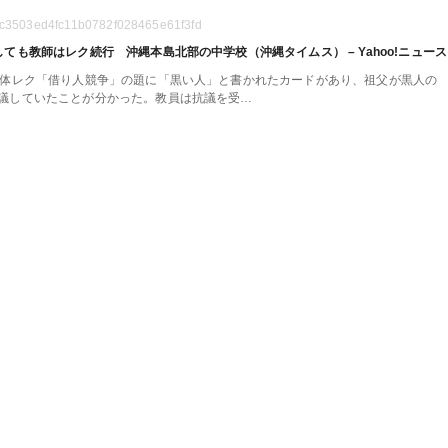
aa7c3503ed4fc11b0782f028465e61f3fd
も教師はレク続行 沖縄本島北部の中学校（沖縄タイムス） – Yahoo!ニュース
体レク「借り人競争」の題に「黒い人」と書かれたカードがあり、祖父が黒人の
議していたことが分かった。教員は抗議を受