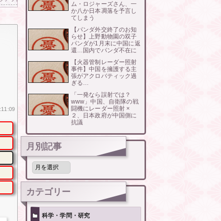
ム・ロジャーズさん、一
か八か日本凋落を予言し
てしまう
【パンダ外交終了のお知
らせ】上野動物園の双子
パンダが1月末に中国に返
還…国内でパンダ不在に
【火器管制レーダー照射
事件】中国を擁護する主
張がアクロバティック過
ぎる…
「一発なら誤射では？
www」中国、自衛隊の戦
闘機にレーダー照射 ×
:11:09
２、日本政府が中国側に
抗議
月別記事
月
別
記
事
カテゴリー
科学・学問・研究