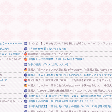
しまうｗｗｗｗｗｗｗ
【コンビニ】こりゃセブンの「独り負け」が続くわ･･･ローソン・ファミ
がこれｗ
もうWindows要らないってなった
ｗｗｗ （※画像あり）
職場仲間と回転寿司に行ったときの話
だ。 ５％くらいの一律減税でないと経済の後押しにならない」 他
【朗報】かつや感謝祭、8月7日～14日まで開催！
岩手の観光・グルメに詳しい人いる？
韓国人「日本メディアが大型台風13号が急カーブで韓国方面に向かって
害
韓国人「キムチは無料で食べられるものなのに、日本のレストランで注文
話して」
帰化日本人「日本で帰化後に在留カードを要求されて断ったときの反応は
ｗｗｗ
中国人「サッカー、日本であの人がまたゴールを決めたらしい」 中国人
韓国人「1592年に現代の機械化部隊がタイムスリップした結果がこちら
【聯合ニュース】 韓国サッカー協会 2011～12年に国際審判員らを性接
い訳がこちら…」→「もはや自白だろこれ…（ﾌﾞﾙﾌﾞﾙ」＝韓国の反応
【朗報】高市内閣、在日外国人の生活保護にメス！！！！
【韓日共同調査】「日本に良い印象」の韓国人54.3％ 13年以降で最高に
中国製ロボット、女性に回し蹴り攻撃するも足を挫いてみっともなくノッ