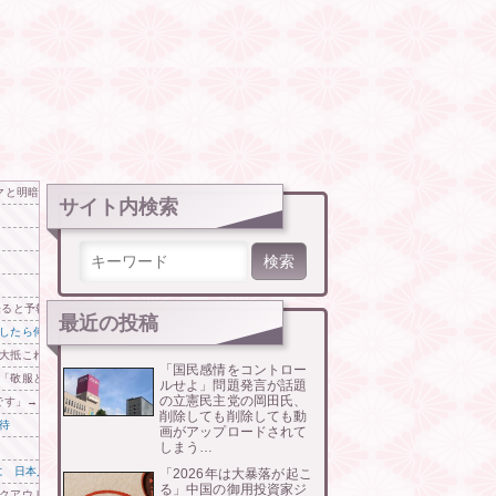
マと明暗分かれた納得のワケ
サイト内検索
検索:
来ると予報！」→「予想外の進路‥」
最近の投稿
したら何とお金を取ろうとしてきたんです」
大抵これだ」
「国民感情をコントロー
「敬服と尊敬に値する」「この動画をロナウドに絶対見せろ」
ルせよ」問題発言が話題
の立憲民主党の岡田氏、
です」→「あまりの圧倒的な火力差‥」
削除しても削除しても動
待
画がアップロードされて
しまう…
 日本人の韓国好感度は35.3％
「2026年は大暴落が起こ
る」中国の御用投資家ジ
クアウト。お亡くなりに