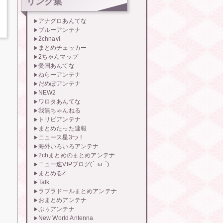
リンク集
アナグロあんてな
ブルーアンテナ
2chnavi
まとめチェッカー
2ちゃんマップ
憂国あんてな
ねらーアンテナ
だめぽアンテナ
NEW2
ワロタあんてな
我無ちゃんねる
トリビアンテナ
まとめたった速報
ニュース星3つ！
海外いろいろアンテナ
2chまとめのまとめアンテナ
ニュー速VIPブログ(`･ω･´)
まとめるZ
Talk
ラブラドールまとめアンテナ
おまとめアンテナ
ぷぅアンテナ
New World Antenna