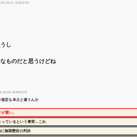
:53:46.21 ID:6LkXS
ら
思うし
ーなものだと思うけどね
08:28.04 ID:MYdTN
ラ規定も本土と違うんか
メが賢い。
まっているという事実←これ
)に無期懲役の判決