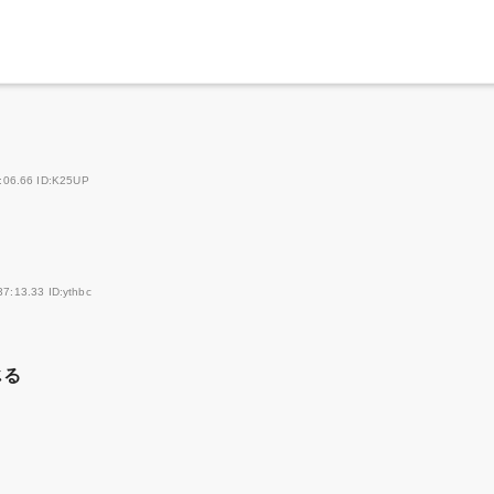
:06.66 ID:K25UP
7:13.33 ID:ythbc
じる