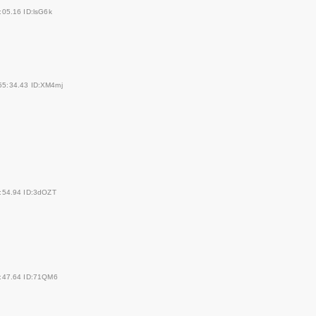
:05.16 ID:lsG6k
55:34.43 ID:XM4mj
:54.94 ID:3dOZT
:47.64 ID:71QM6