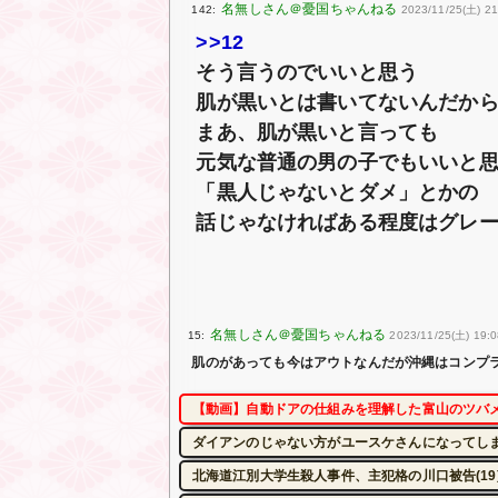
142:
2023/11/25(土) 21
>>12
そう言うのでいいと思う
肌が黒いとは書いてないんだか
まあ、肌が黒いと言っても
元気な普通の男の子でもいいと
「黒人じゃないとダメ」とかの
話じゃなければある程度はグレ
15:
2023/11/25(土) 19:
肌のがあっても今はアウトなんだが沖縄はコンプ
【動画】自動ドアの仕組みを理解した富山のツバ
ダイアンのじゃない方がユースケさんになってし
北海道江別大学生殺人事件、主犯格の川口被告(19