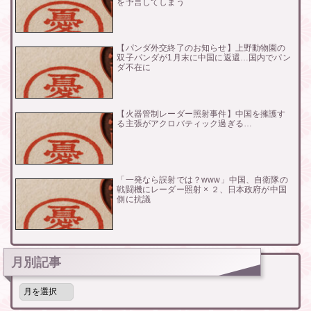
を予言してしまう
【パンダ外交終了のお知らせ】上野動物園の
双子パンダが1月末に中国に返還…国内でパン
ダ不在に
【火器管制レーダー照射事件】中国を擁護す
る主張がアクロバティック過ぎる…
「一発なら誤射では？www」中国、自衛隊の
戦闘機にレーダー照射 × ２、日本政府が中国
側に抗議
月別記事
月
別
記
事