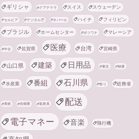
ギリシャ
スイス
スウェーデン
グアテマラ
ハイチ
フィリピン
セルビア
デジタル庁
ネパール
ブラジル
ホームセンター
マレーシア
ボツワナ
医療
台湾
佐賀県
宮崎県
中古
日用品
建築
山口県
東京
林業
石川県
番組
水産業
総務省
祭り
配送
美術
自衛隊
装身具
電子マネー
音楽
飛行機