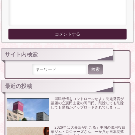
サイト内検索
検索:
最近の投稿
「国民感情をコントロールせよ」問題発言が
話題の立憲民主党の岡田氏、削除しても削除
しても動画がアップロードされてしまう…
「2026年は大暴落が起こる」中国の御用投資
家ジム・ロジャーズさん、一か八か日本凋落