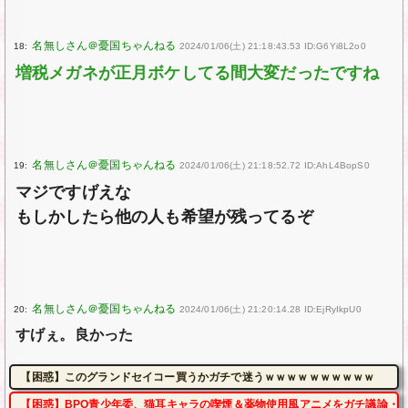
18:
2024/01/06(土) 21:18:43.53 ID:G6Yi8L2o0
増税メガネが正月ボケしてる間大変だったですね
19:
2024/01/06(土) 21:18:52.72 ID:AhL4BopS0
マジですげえな
もしかしたら他の人も希望が残ってるぞ
20:
2024/01/06(土) 21:20:14.28 ID:EjRyIkpU0
すげぇ。良かった
【困惑】このグランドセイコー買うかガチで迷うｗｗｗｗｗｗｗｗｗｗ
【困惑】BPO青少年委、猫耳キャラの喫煙＆薬物使用風アニメをガチ議論・