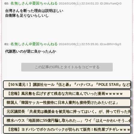
60:
2024/01/06(土) 22:34:01.23 ID:JWuYxmQr0
台湾さんを断った理由は説明ほしい
自衛隊も足りないらしいし
61:
2024/01/06(土) 22:55:35.91 ID:svB8V+Gg0
代謝悪いのが逆に良かったんか
この記事のURLとタイトルをコピーする
【50％還元！】講談社セール『伍と碁』『ハナバス』『POLE STAR』など約1
【悲報】風呂敷を広げすぎて残念な方向に進んでいった漫画ｗｗｗｗｗ
韓国人「韓国サッカー性接待に日本人審判も接待受けたみたいだよ」
元区議団長 「共産党は義援金を被災地に持ってはいく。が、持って行った先で
積水ハウス「地面師に55億円騙し取られた…」 ワイ「はえーかわいそう…会
【悲報】ヨドバシでポケカのパックが切られて販売！転売屋ブチギレｗｗｗｗ