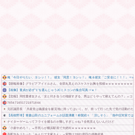
俺「今日やりたい、ヨシッ！！」 彼女「同意！ヨシッ！」 俺＆彼女「ご安全に！！！」⇒ｗ
【朗報画像】グラビアアイドルさん、全部丸見えのスケスケお胸を投稿ｗｗｗｗｗｗｗｗｗ
【画像】童貞が必ず”1”を選んじゃうJCミスコンの集合写真⇒ｗ！
【悲報】同性愛者女さん「女と付き合うの地獄すぎる、男はどうやって耐えてんの？」←コ
765471651721971844
元区議団長 「共産党は義援金を被災地に持ってはいく。が、持って行った先で党の活動のた
【高校野球】青森山田のユニフォームが話題沸騰！称賛続々 「涼しそう」「熱中症対策では
ナイターゲームってフライを捕るのが難しすぎじゃね？全然見えないんだけど
「小泉やめろ！」→市民らが横浜駅前で大絶叫ｗｗｗｗｗｗｗｗ
高配当をうたった「みんなで大家さん」→実態は2881億円の債務超過