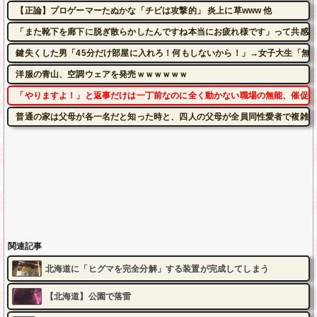
【正論】プロゲーマーたぬかな「チビは攻撃的」 炎上に草www 他
「また靴下を廊下に脱ぎ散らかしたんですね本当にお疲れ様です」って共感し
鍵失くした男「45分だけ部屋に入れろ！何もしないから！」→女子大生「無
洋服の青山、空調ウェアを発売ｗｗｗｗｗｗ
「やりますよ！」と返事だけは一丁前なのに全く動かない職場の無能、催促し
普通の家は父母が各一名だと知った時と、四人の父母が全員同性愛者で複雑な
関連記事
北海道に「ヒグマを完全分解」する装置が完成してしまう
【北海道】公園で落雷