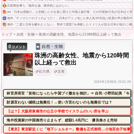
広島県知事ら「核抑止論、根本的におかしい」
|●|「日本は危険だ」と吹聴したのを真に受けた中国人旅行客、だが代替旅行先が日本ほど安
海外「ディズニーがゴミのようだ！」日本がアニメ化した米人気SF作品に絶賛の声が殺到中
海外「二度と日本を離れたくない」 熊本で震度7を体験したドイツ人が語る日本の強さに感
トップ
>
自然・生物
>
珠洲の高齢女性、地震から120時間以上経って救出
0
自然・生物
コメント
珠洲の高齢女性、地震から120時間
以上経って救出
石川県
災害
2024年
1月06日
23:01:29
林官房長官「首相になったら中国ブイ撤去を検討」⇒ 自民･小野田紀美「今、
財源言わない減税は無責任！→使い方言わないのも無責任では？
【は？】大阪府泉南市の公立小学校でイスラムのいい所を学ぶ
海外投資家の中国株売り止まらず、総額1.4兆円に 優良株さえ売却
【東京】東京駅近くに「地下シェルター」整備を正式表明…小池百合子知事「