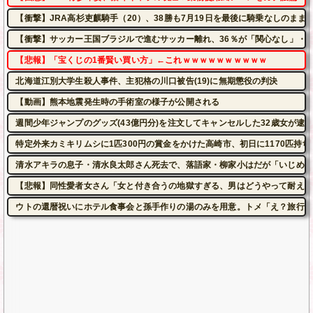
【衝撃】JRA高杉吏麒騎手（20）、38勝も7月19日を最後に騎乗なしのま
【衝撃】サッカー王国ブラジルで進むサッカー離れ、36％が「関心なし」・
【悲報】「宝くじの1番賢い買い方」←これｗｗｗｗｗｗｗｗｗｗ
北海道江別大学生殺人事件、主犯格の川口被告(19)に無期懲役の判決
【動画】熊本地震発生時の手術室の様子が公開される
週間少年ジャンプのグッズ(43億円分)を注文してキャンセルした32歳女が逮
特定外来カミキリムシに1匹300円の賞金をかけた高崎市、初日に1170匹持
清水アキラの息子・清水良太郎さん死去で、落語家・柳家小はだが「いじめ」
【悲報】同性愛者女さん「女と付き合うの地獄すぎる、男はどうやって耐えて
ウトの還暦祝いにホテル食事会と孫手作りの湯のみを用意。トメ「え？旅行じ