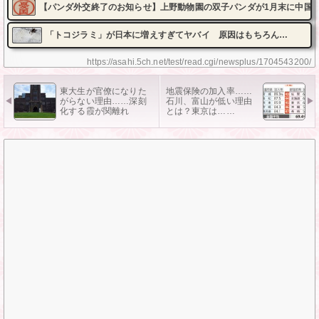
【パンダ外交終了のお知らせ】上野動物園の双子パンダが1月末に中国
「トコジラミ」が日本に増えすぎてヤバイ 原因はもちろん…
https://asahi.5ch.net/test/read.cgi/newsplus/1704543200/
東大生が官僚になりた
地震保険の加入率……
がらない理由……深刻
石川、富山が低い理由
化する霞が関離れ
とは？東京は……