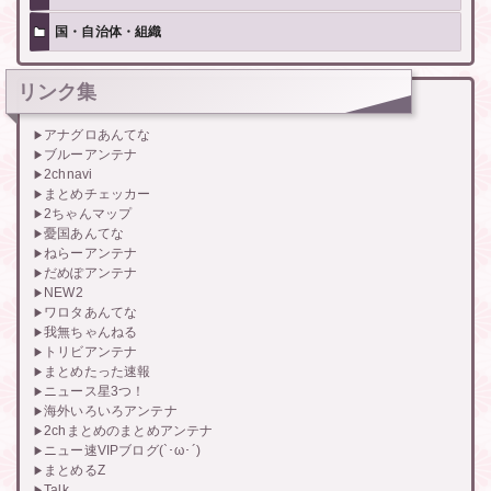
国・自治体・組織
リンク集
アナグロあんてな
ブルーアンテナ
2chnavi
まとめチェッカー
2ちゃんマップ
憂国あんてな
ねらーアンテナ
だめぽアンテナ
NEW2
ワロタあんてな
我無ちゃんねる
トリビアンテナ
まとめたった速報
ニュース星3つ！
海外いろいろアンテナ
2chまとめのまとめアンテナ
ニュー速VIPブログ(`･ω･´)
まとめるZ
Talk