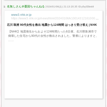
1:
2024/01/06(土) 21:13:20.35 ID:y5q0Dbrb9
www3.nhk.or.jp
https://www3.nhk.or.jp/news/html/20240106/k10014312161000.ht
ml
石川 珠洲 90代女性を救出 地震から124時間 はっきり受け答え | NHK
【NHK】地震発生からおよそ124時間たった6日夜、石川県珠洲市で
倒壊した住宅から90代の女性が救出されました。警察によりますと、
…