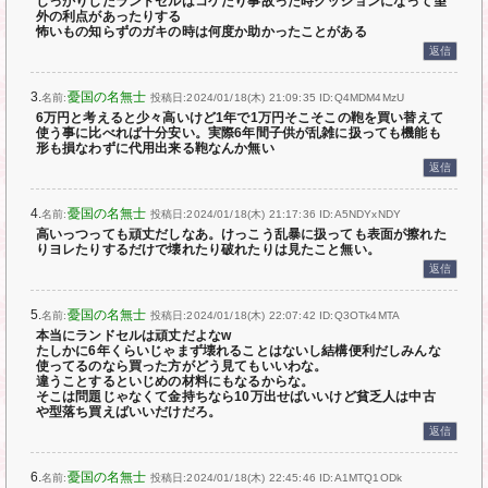
しっかりしたランドセルはコケたり事故った時クッションになって望
外の利点があったりする
怖いもの知らずのガキの時は何度か助かったことがある
返信
3.
憂国の名無士
名前:
投稿日:2024/01/18(木) 21:09:35
ID:Q4MDM4MzU
6万円と考えると少々高いけど1年で1万円そこそこの鞄を買い替えて
使う事に比べれば十分安い。実際6年間子供が乱雑に扱っても機能も
形も損なわずに代用出来る鞄なんか無い
返信
4.
憂国の名無士
名前:
投稿日:2024/01/18(木) 21:17:36
ID:A5NDYxNDY
高いっつっても頑丈だしなあ。けっこう乱暴に扱っても表面が擦れた
りヨレたりするだけで壊れたり破れたりは見たこと無い。
返信
5.
憂国の名無士
名前:
投稿日:2024/01/18(木) 22:07:42
ID:Q3OTk4MTA
本当にランドセルは頑丈だよなw
たしかに6年くらいじゃまず壊れることはないし結構便利だしみんな
使ってるのなら買った方がどう見てもいいわな。
違うことするといじめの材料にもなるからな。
そこは問題じゃなくて金持ちなら10万出せばいいけど貧乏人は中古
や型落ち買えばいいだけだろ。
返信
6.
憂国の名無士
名前:
投稿日:2024/01/18(木) 22:45:46
ID:A1MTQ1ODk