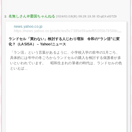
1:
2024/01/18(木) 09:28:19.36 ID:qEXxIGTZ9
news.yahoo.co.jp
https://news.yahoo.co.jp/articles/5c7395e59adef65055b78568c10
061804582f61b
ランドセル「買わない」検討する人じわり増加 令和の“ラン活”に変
化？（LASISA） – Yahoo!ニュース
「ラン活」という言葉があるように、小学校入学の前年の1月ごろ、
具体的には年中の冬ごろからランドセルの購入を検討する保護者が多
いといわれています。 昭和生まれの筆者の時代は、ランドセルの色
といえば