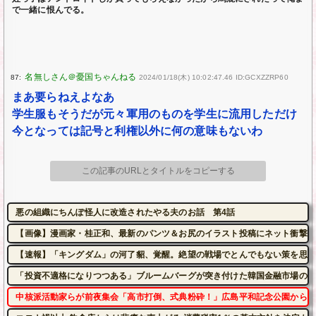
で一緒に恨んでる。
87:
2024/01/18(木) 10:02:47.46 ID:GCXZZRP60
まあ要らねえよなあ
学生服もそうだが元々軍用のものを学生に流用しただけ
今となっては記号と利権以外に何の意味もないわ
この記事のURLとタイトルをコピーする
悪の組織にちんぽ怪人に改造されたやる夫のお話 第4話
【画像】漫画家・桂正和、最新のパンツ＆お尻のイラスト投稿にネット衝撃「
【速報】「キングダム」の河了貂、覚醒。絶望の戦場でとんでもない策を思い
「投資不適格になりつつある」ブルームバーグが突き付けた韓国金融市場の崖っぷち
中核派活動家らが前夜集会「高市打倒、式典粉砕！」広島平和記念公園から隊