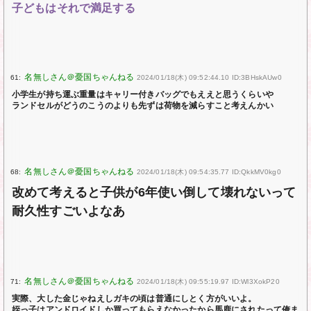
子どもはそれで満足する
61:
2024/01/18(木) 09:52:44.10 ID:3BHskAUw0
小学生が持ち運ぶ重量はキャリー付きバッグでもええと思うくらいや
ランドセルがどうのこうのよりも先ずは荷物を減らすこと考えんかい
68:
2024/01/18(木) 09:54:35.77 ID:QkkMV0kg0
改めて考えると子供が6年使い倒して壊れないって
耐久性すごいよなあ
71:
2024/01/18(木) 09:55:19.97 ID:Wl3XokP20
実際、大した金じゃねえしガキの頃は普通にしとく方がいいよ。
姪っ子はアンドロイドしか買ってもらえなかったから馬鹿にされたって俺ま