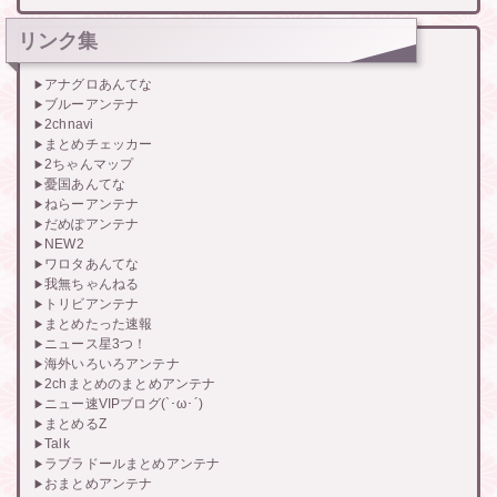
リンク集
アナグロあんてな
ブルーアンテナ
2chnavi
まとめチェッカー
2ちゃんマップ
憂国あんてな
ねらーアンテナ
だめぽアンテナ
NEW2
ワロタあんてな
我無ちゃんねる
トリビアンテナ
まとめたった速報
ニュース星3つ！
海外いろいろアンテナ
2chまとめのまとめアンテナ
ニュー速VIPブログ(`･ω･´)
まとめるZ
Talk
ラブラドールまとめアンテナ
おまとめアンテナ