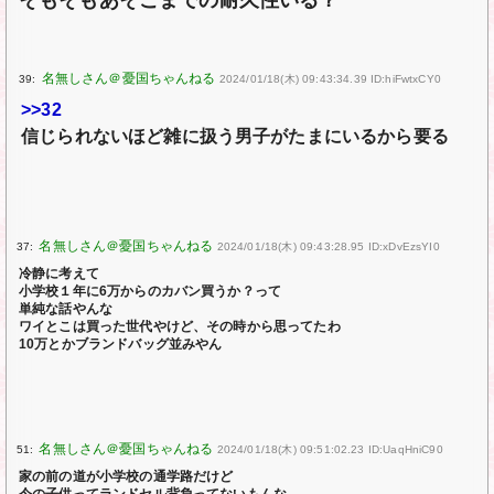
39:
2024/01/18(木) 09:43:34.39 ID:hiFwtxCY0
>>32
信じられないほど雑に扱う男子がたまにいるから要る
37:
2024/01/18(木) 09:43:28.95 ID:xDvEzsYI0
冷静に考えて
小学校１年に6万からのカバン買うか？って
単純な話やんな
ワイとこは買った世代やけど、その時から思ってたわ
10万とかブランドバッグ並みやん
51:
2024/01/18(木) 09:51:02.23 ID:UaqHniC90
家の前の道が小学校の通学路だけど
今の子供ってランドセル背負ってないもんな