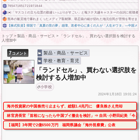
765471651721971844
|●|「マスコミの立ち位置の勘違いっぷりがすごい」と報ステ大越キャスターの台詞に視聴
熊本の被災地で暴れまくったメディア取材陣、堪忍袋の緒が切れた地元住民が苦情を寄せま
【株式投資】韓国で「真夏の世の夢」崩壊、若者中心に多くの人が「人生オワタ」―中国メ
トップ
>
製品・商品・サービス
>
「ランドセル」、買わない選択肢を検討する
人増加中
7
製品・商品・サービス
コメント
学校・教育・育児
「ランドセル」、買わない選択肢を
検討する人増加中
小学校
2024年
1月18日
19:01:24
海外投資家の中国株売り止まらず、総額1.4兆円に 優良株さえ売却
林官房長官「首相になったら中国ブイ撤去を検討」⇒ 自民･小野田紀美「今、
【福岡】3年間で2億6500万円 福岡県議会「海外視察費」公表