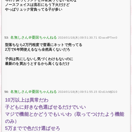
ノースフェイスは流石にもう下火だけど
やっぱリュック背負ってる子が多い
53:
2024/01/18(木) 09:51:30.71 ID:soxlPTnn0
型落ちなら2万円程度で普通にネットで売ってる
2万で6年間使えるなら全然高くないだろ
子供は気にしないし気づくわけもないのに
最新のを買おうとするから高くなるだけ
56:
2024/01/18(木) 09:51:55.15 ID:d1IcMjD10
10万以上は異常だわ
子どもに好きな色選ばせるだけでいい
マジで機能とかどうでもいいわ（取ってつけたよう機能
のみ）
5万までで色だけ選ばせろ