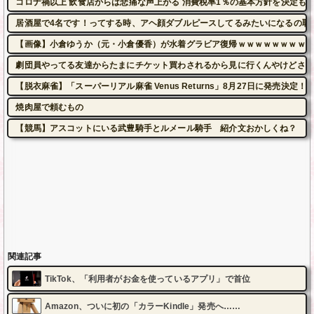
コロナ禍以上 飲食店からは悲痛な声上がる 消費税率1％の基本方針を決定も…
居酒屋で4名です！ってする時、アヘ顔ダブルピースしてるみたいになるの恥
【画像】小倉ゆうか（元・小倉優香）が水着グラビア復帰ｗｗｗｗｗｗｗｗｗ
劇団員やってる友達からたまにチケット買わされるから見に行くんやけどさ・
【脱衣麻雀】「スーパーリアル麻雀 Venus Returns」8月27日に発売決定！
焼肉屋で頼むもの
【競馬】アスコットにいる武豊騎手とルメール騎手 紹介文おかしくね？
関連記事
TikTok、「利用者がお金を使っているアプリ」で首位
Amazon、ついに初の「カラーKindle」発売へ……