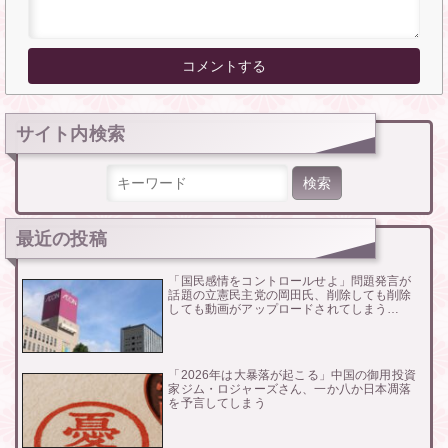
サイト内検索
検索:
最近の投稿
「国民感情をコントロールせよ」問題発言が
話題の立憲民主党の岡田氏、削除しても削除
しても動画がアップロードされてしまう…
「2026年は大暴落が起こる」中国の御用投資
家ジム・ロジャーズさん、一か八か日本凋落
を予言してしまう