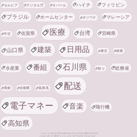
ハイチ
フィリピン
セルビア
デジタル庁
ネパール
ブラジル
ホームセンター
マレーシア
ボツワナ
医療
台湾
佐賀県
宮崎県
中古
日用品
建築
山口県
東京
林業
石川県
番組
水産業
総務省
祭り
配送
美術
自衛隊
装身具
電子マネー
音楽
飛行機
高知県
Icons made by
Roundicons
from
www.flaticon.com
Copyright © 憂国ちゃんねる All Rights Reserved.