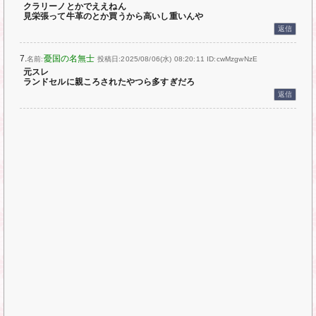
クラリーノとかでええねん
見栄張って牛革のとか買うから高いし重いんや
返信
7.
憂国の名無士
名前:
投稿日:2025/08/06(水) 08:20:11
ID:cwMzgwNzE
元スレ
ランドセルに親ころされたやつら多すぎだろ
返信