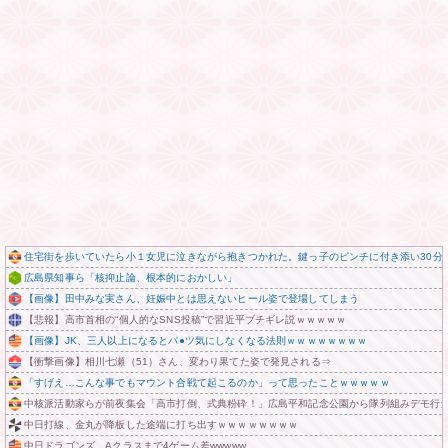
住宅街を歩いていたら小１女児に泣きながら抱きつかれた。鍵っ子のピンチに付き添い30分
広島県知事ら「核抑止論、根本的におかしい」
【画像】田中みな実さん、妊娠中とは思えないヒール姿で登場してしまう
【悲報】高市首相の“個人的なSNS投稿”で習近平ブチギレ説ｗｗｗｗｗ
【画像】JK、三人以上になるとパ●ツ気にしなくなる法則ｗｗｗｗｗｗｗｗ
【衝撃画像】相川七瀬（51）さん、変わり果てた姿で発見される⇒
「すげえ…こんな事でもマウント合戦て起こるのか」って思ったことｗｗｗｗｗ
中核派活動家らが前夜集会「高市打倒、式典粉砕！」広島平和記念公園から隊列組みデモ行進
中日打線、金丸が降板した途端に打ち出すｗｗｗｗｗｗｗｗ
中日ドラゴンズ、Aクラスまで4ゲーム差wwwww