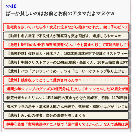
>>10
ばーか貧しいのはお前とお前のアタマだよマヌケw
住宅街を歩いていたら小１女児に泣きながら抱きつかれた。鍵っ子のピンチに
【動画】名古屋栄で不良外人が警察官を突き飛ばす。逮捕しろやｗｗｗ
【激怒】5年前のNHK性加害出演者Xさん「今も普通の顔して芸能活動してる
【高校野球】佐野日大・鈴木さん、102球無四球完封で聖隷クリストファーを
【悲報】聖隷クリストファーの150km左腕・高部くん、10奪三振自責点0で
【悲報】バカ「アジフライうめー」ワイ「ほーい（ケチャップ取り上げる）」
【悲報】独身税ってどうして批判されるんや？・・・・・・・・・
週間少年ジャンプのグッズ(43億円分)を注文してキャンセルした32歳女が逮
特定外来カミキリムシに1匹300円の賞金をかけた高崎市、初日に1170匹持
清水アキラの息子・清水良太郎さん死去で、落語家・柳家小はだが「いじめ」
【悲報】みい山の作者、自分の過去を消しまくる
押井守監督「実写映画やアニメ版で『原作通りでよかった』なんて感想は原作