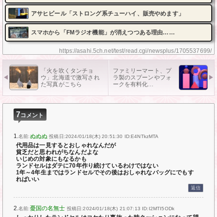
アサヒビール「ストロング系チューハイ、販売やめます」
スマホから「FMラジオ機能」が消えつつある理由……
https://asahi.5ch.net/test/read.cgi/newsplus/1705537699/
「火を吹くタンチョ
ファミリーマート、プ
ウ」北海道で激写され
ラ製のスプーンやフォ
た写真がこちら
ークを有料化…
7
コメント
1.
ぬぬぬ
名前:
投稿日:2024/01/18(木) 20:51:30
ID:E4NTkzMTA
代用品は一見するとおしゃれなんだが
貧乏だと思われがちなんだよな
いじめの対象にもなるかも
ランドセルはダテに70年作り続けているわけではない
1年～4年生まではランドセルでその後はおしゃれなバッグにでもす
ればいい
返信
2.
憂国の名無士
名前:
投稿日:2024/01/18(木) 21:07:13
ID:I2MTI5ODk