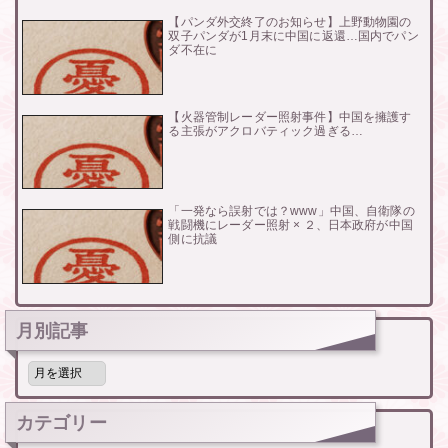
【パンダ外交終了のお知らせ】上野動物園の
双子パンダが1月末に中国に返還…国内でパン
ダ不在に
【火器管制レーダー照射事件】中国を擁護す
る主張がアクロバティック過ぎる…
「一発なら誤射では？www」中国、自衛隊の
戦闘機にレーダー照射 × ２、日本政府が中国
側に抗議
月別記事
月
別
記
事
カテゴリー