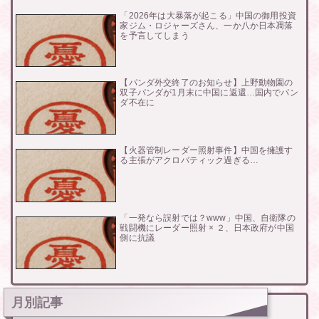
「2026年は大暴落が起こる」中国の御用投資
家ジム・ロジャーズさん、一か八か日本凋落
を予言してしまう
【パンダ外交終了のお知らせ】上野動物園の
双子パンダが1月末に中国に返還…国内でパン
ダ不在に
【火器管制レーダー照射事件】中国を擁護す
る主張がアクロバティック過ぎる…
「一発なら誤射では？www」中国、自衛隊の
戦闘機にレーダー照射 × ２、日本政府が中国
側に抗議
月別記事