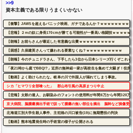
>>9
資本主義である限りうまくいかない
【衝撃】JAWSを超えるパニック映画、ガチであるんか？ｗｗｗｗｗｗｗｗｗ
【悲報】２ｍの奴に身長170cmが勝てる可能性が一番高い格闘技ｗｗｗｗｗ
【朗報】お前らさんが最近した有意義な出費ｗｗｗｗｗｗｗｗｗｗ
【困惑】久保建英さんって嫌われる要素なくね？ｗｗｗｗｗｗｗｗｗｗ
【朗報】今のチュニドラさん、下手したら3位から日本シリーズ行くぞこれｗ
「夜21時から庭でBBQ!?」近所の無神経一家が高校生を集めて大騒ぎ！役
【動画】よく助けられたな。岐阜の川で外国人が溺れてしまう事故。
シカ「ヒマワリ全部喰った」 郡山布引風の高原まつり中止
【悲報】太鼓の達人、お馴染みのフォントの使用料が年間6万から年間320万
京大病院、脳腫瘍摘出手術で誤って腫瘍の無い部位を摘出 脳幹など損傷受け
北海道江別大学生殺人事件、主犯格の川口被告(19)に無期懲役の判決
【動画】熊本地震発生時の手術室の様子が公開される