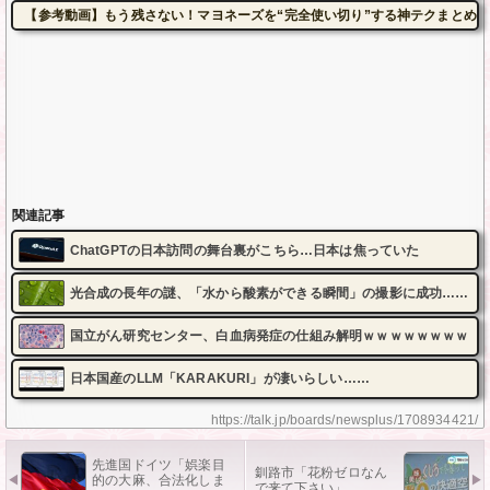
【参考動画】もう残さない！マヨネーズを“完全使い切り”する神テクまとめ
関連記事
ChatGPTの日本訪問の舞台裏がこちら…日本は焦っていた
光合成の長年の謎、「水から酸素ができる瞬間」の撮影に成功……
国立がん研究センター、白血病発症の仕組み解明ｗｗｗｗｗｗｗｗ
日本国産のLLM「KARAKURI」が凄いらしい……
https://talk.jp/boards/newsplus/1708934421/
先進国ドイツ「娯楽目
釧路市「花粉ゼロなん
的の大麻、合法化しま
で来て下さい」