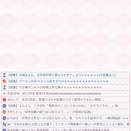
【衝撃】中国女さん、大学四年間で変わりすぎてしまうｗｗｗｗｗｗ(※画像あり)
【画像】ブータンのJCスタイル良すぎワロタｗｗｗｗｗｗｗｗｗｗｗｗｗｗ
【画像】でか胸ヤンキーの喧嘩上等な胸ｗｗｗｗｗｗｗｗｗｗｗｗｗｗ
大谷26本 村上25本 岡本24本wwwwwwwwwwwwwwwwwwwwwwwww
ガルシア、本日2失策。普通のゴロや普通のフライ処理ができない模様
【画像】まんさん、ブチ切れ「電車内でこういうポジのおじ、ガチでイラネ」→ 他
大竹しのぶ「戦争放棄の国であり続けよう」←この投稿が話題に
ひろゆき「出馬する気ないから話さなかった」妻「それでも不誠実だろ」→離婚協議へｗｗ
|●|「今日のお前らが言うな大賞？」とメディア関係者の一般人への苦言にツッコミ殺到、被
高市政権に媚びてきた産経新聞、コスト上昇に耐えられず東北6県撤退を発表