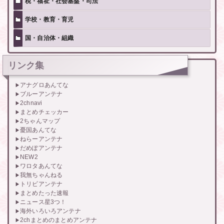
税・福祉・社会基盤・司法
学校・教育・育児
国・自治体・組織
リンク集
アナグロあんてな
ブルーアンテナ
2chnavi
まとめチェッカー
2ちゃんマップ
憂国あんてな
ねらーアンテナ
だめぽアンテナ
NEW2
ワロタあんてな
我無ちゃんねる
トリビアンテナ
まとめたった速報
ニュース星3つ！
海外いろいろアンテナ
2chまとめのまとめアンテナ