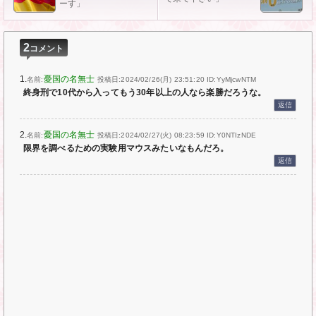
ーす」
2
コメント
1.
憂国の名無士
名前:
投稿日:2024/02/26(月) 23:51:20
ID:YyMjcwNTM
終身刑で10代から入ってもう30年以上の人なら楽勝だろうな。
返信
2.
憂国の名無士
名前:
投稿日:2024/02/27(火) 08:23:59
ID:Y0NTIzNDE
限界を調べるための実験用マウスみたいなもんだろ。
返信