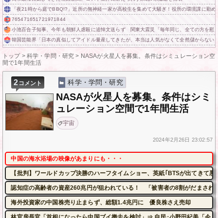
「夜21時から庭でBBQ!?」近所の無神経一家が高校生を集めて大騒ぎ！役所の環境課に勤
765471651721971844
小池百合子知事、今年も朝鮮人虐殺に追悼文送らず 関東大震災「毎年同じ、全ての方を慰
韓国芸能界「日本の真似してアイドル量産してきたが、本当は人気がなくて全然儲からない
トップ
>
科学・学問・研究
>
NASAが火星人を募集。条件はシミュレーション空
間で1年間生活
2
科学・学問・研究
コメント
NASAが火星人を募集。条件はシミ
ュレーション空間で1年間生活
宇宙
2024年
2月26日
23:02:57
中国の海水浴場の映像があまりにも・・・
【批判】ワールドカップ決勝のハーフタイムショー、英紙｢BTSが出てきて悪
認知症の高齢者の資産260兆円が狙われている！ 「被害者の8割がだまされ
海外投資家の中国株売り止まらず、総額1.4兆円に 優良株さえ売却
林官房長官「首相になったら中国ブイ撤去を検討」⇒ 自民･小野田紀美「今、