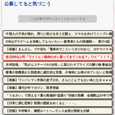
公募してると気づこう
この記事のURLとタイトルをコピーする
中国人の子供が溺れ、周りに助けを乞う父親と、スマホを向けてインプレ稼ぎの見物
GMはデスゲームを攻略してもらいたい―被害者たちの頭脳戦― 第154話
【画像】まんさん、ブチ切れ「電車内でこういうポジのおじ、ガチでイラネ」
休日BBQ上司「ワイくん！焼肉のタレ買ってきてくれる？」ワイ「！！？」 
木村拓哉、「乳がんステージ4の女性」に届けたサプライズの贈り物 番組企
療養介助職員が入院患者に威圧的な言葉、夕食時にお茶が出ていないと指摘さ
【画像】ワンパンマン作画の息子(19)、さらにとんでもない体になるｗｗｗｗ
【画像】週刊少年マガジン、限界突破
「うるさい」で消える？夏の風物詩“盆踊り”存続の危機 会場数は20年で半...
【日常に潜む恐怖】部屋の壁紙をめくると・・・。
【悲報】中村敬斗、幽閉ルートへ...ランス会長が残留を示唆