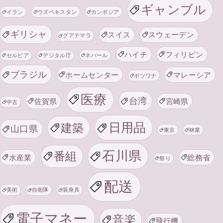
ギャンブル
イラン
ウズベキスタン
カンボジア
ギリシャ
スイス
スウェーデン
グアテマラ
ハイチ
フィリピン
セルビア
デジタル庁
ネパール
ブラジル
ホームセンター
マレーシア
ボツワナ
医療
台湾
佐賀県
宮崎県
中古
日用品
建築
山口県
東京
林業
石川県
番組
水産業
総務省
祭り
配送
美術
自衛隊
装身具
電子マネー
音楽
飛行機