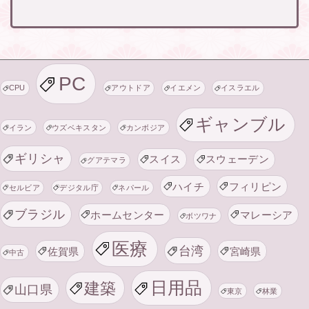
PC
CPU
アウトドア
イエメン
イスラエル
ギャンブル
イラン
ウズベキスタン
カンボジア
ギリシャ
スイス
スウェーデン
グアテマラ
ハイチ
フィリピン
セルビア
デジタル庁
ネパール
ブラジル
ホームセンター
マレーシア
ボツワナ
医療
台湾
佐賀県
宮崎県
中古
日用品
建築
山口県
東京
林業