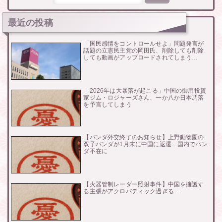
最近の投稿
「国民感情をコントロールせよ」問題発言が
話題の立憲民主党の岡田氏、削除しても削除
しても動画がアップロードされてしまう…
「2026年は大暴落が起こる」中国の御用投資
家ジム・ロジャーズさん、一か八か日本凋落
を予言してしまう
【パンダ外交終了のお知らせ】上野動物園の
双子パンダが1月末に中国に返還…国内でパン
ダ不在に
【火器管制レーダー照射事件】中国を擁護す
る主張がアクロバティック過ぎる…