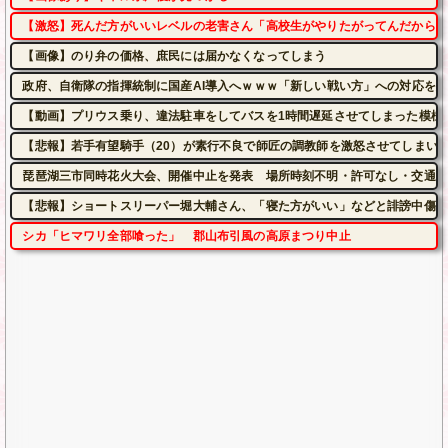
【激怒】死んだ方がいいレベルの老害さん「高校生がやりたがってんだから甲
【画像】のり弁の価格、庶民には届かなくなってしまう
政府、自衛隊の指揮統制に国産AI導入へｗｗｗ「新しい戦い方」への対応を
【動画】プリウス乗り、違法駐車をしてバスを1時間遅延させてしまった模様
【悲報】若手有望騎手（20）が素行不良で師匠の調教師を激怒させてしまい
琵琶湖三市同時花火大会、開催中止を発表 場所時刻不明・許可なし・交通整
【悲報】ショートスリーパー堀大輔さん、「寝た方がいい」などと誹謗中傷さ
シカ「ヒマワリ全部喰った」 郡山布引風の高原まつり中止