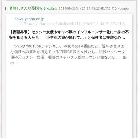
1:
2024/09/30(月) 22:24:48.23 ID:??? TID:kougou
news.yahoo.co.jp
https://news.yahoo.co.jp/articles/4b111fb09d46c2ef419b57a61f32
14c6516dbc21
【夜職界隈】セクシー女優やキャバ嬢のインフルエンサー化に一抹の不
安を覚える人たち 「小学生の娘が憧れて…」と保護者は複雑な心境
（マネーポストWEB） – Yahoo!ニュース
SNSやYouTubeチャンネル、深夜帯のTV番組など、近年さまざま
な領域への露出が増えている“夜職”界隈の女性たち。現役セクシー女
優や元セクシー女優、現役のキャバクラ嬢やラウンジ嬢などが、一部
の