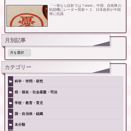
「一発なら誤射では？www」中国、自衛隊の
戦闘機にレーダー照射 × ２、日本政府が中国
側に抗議
月別記事
月
別
記
事
カテゴリー
科学・学問・研究
税・福祉・社会基盤・司法
学校・教育・育児
国・自治体・組織
未分類