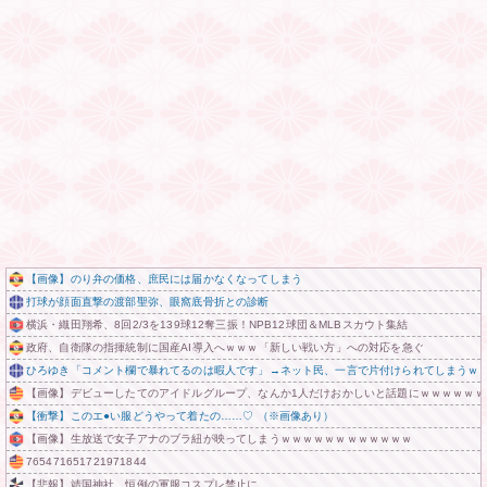
【画像】のり弁の価格、庶民には届かなくなってしまう
打球が顔面直撃の渡部聖弥、眼窩底骨折との診断
横浜・織田翔希、8回2/3を139球12奪三振！NPB12球団＆MLBスカウト集結
政府、自衛隊の指揮統制に国産AI導入へｗｗｗ「新しい戦い方」への対応を急ぐ
ひろゆき「コメント欄で暴れてるのは暇人です」→ネット民、一言で片付けられてしまうｗ
【画像】デビューしたてのアイドルグループ、なんか1人だけおかしいと話題にｗｗｗｗｗｗ
【衝撃】このエ●い服どうやって着たの……♡ （※画像あり）
【画像】生放送で女子アナのブラ紐が映ってしまうｗｗｗｗｗｗｗｗｗｗｗｗ
765471651721971844
【悲報】靖国神社、恒例の軍服コスプレ禁止に