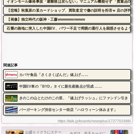
イオンモール爆発事故「避難後は戻らない」マニュアル機能せず 「貴重品OK」
【悲報】秋葉原の某カードショップ、買取査定で傷の説明を拒否ｗ 店の評判も
【画像】独立時代の阪神・工藤wwwwwwwwww
石畳の路地に突入した中国EV、パワー不足で周囲の通行人を困惑させるよう
関連記事
カバヤ食品「さくさくぱんだ」値上げ……
中国EV車の「BYD」タイに新生産拠点が完成 ……
きのこの山とたけのこの里、「値上げラッシュ」にファンドン引き
バーガーキング渋谷センター街店「ハロウィーン休みます」
https://talk.jp/boards/newsplus/1727702688/
山盛りイクラにステー
みずほ、楽天カードに