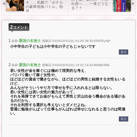
キ……札幌で「ホテル
出資へ……一体どうな
の豪華朝食バトル」勃
る？？
発
2
コメント
1.
憂国の名無士
名前:
投稿日:2024/10/01(火) 01:25:36
ID:E5NTEyNjY
小中学生の子どもは小中学生の子どもじゃないです
返信
2.
憂国の名無士
名前:
投稿日:2024/10/01(火) 10:22:14
ID:MzNjI5NDk
若い女性が金を稼ぐには極めて現実的な考え、
バリバリ働いて稼ぐ女性や、
ほどほどの賃金で働きながら、ほどほどの男性と結婚する女性もいる
けど、
みんながそういうやり方で幸せを手に入れれるとは限らない。
若い女性には若い女性の魅力があって、
それを発揮できてお金がもらえて男性と沢山出会う機会がある場があ
るのだから、
それを利用する選択も考えないとダメだよね。
普通に勉強がんばって仕事もがんばれば幸せになれると思うのは間違
い。
返信