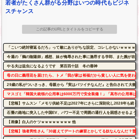
若者がたくさん群がる分野はいつの時代もビジネ
スチャンス
この記事のURLとタイトルをコピーする
「こいつ絶対寝返るだろ」って敵にありがちな設定、コレしかないｗｗｗｗ
今週の「鵺の陰陽師」感想、妹が侮辱された事に激昂する学郎、また腕が吹っ
やる夫は益虫になるようです 第百四十話 冬の善神
母の日に義理花を届けたら、トメ「我が家は裕福だから貧しい人に気を使われ
29歳の私がついさっき、母親から『実はバツイチなんだ』と告白されて大衝
マスゴミ「韓国大統領の公用車は6000万円で安全装備！」「高市の公用車は3
【悲報】サムスン「メモリ供給不足は2027年にさらに深刻化し2028年も続く
石畳の路地に突入した中国EV、パワー不足で周囲の通行人を困惑させるよう
【画像】白人のケツｗｗｗｗｗｗｗｗ 他
【悲報】強者男性さん「30超えてデートの練習とかしてる奴なんなんだ？普通