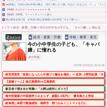
|●|韓国人「日本の侍vs中世の騎士、1対1で戦ったら強いのはどっちなんだ…？」→「フィジカ
【画像】白人のケツｗｗｗｗｗｗｗｗ 他
【朗報】吉野家、ラーメンチェーンに参入
西山朋佳女流三冠、女性初の棋士資格懸かる白玲戦「今まで通りに」
トップ
>
経済・産業・労働
>
今の小中学生の子ども、「キャバ嬢」に憧れる
2
経済・産業・労働
学校・教育・育児
コメント
今の小中学生の子ども、「キャバ
嬢」に憧れる
小学校
2024年
10月01日
00:10:08
林官房長官「首相になったら中国ブイ撤去を検討」⇒ 自民･小野田紀美「今、
【原爆ドーム】偽広島県民vs広島県民
被災者で湧き水が有難い「土葬は絶対にダメだ】
海外投資家の中国株売り止まらず、総額1.4兆円に 優良株さえ売却
給食残し体罰で教諭戒告、福岡市 頬つかみミニトマトを口に