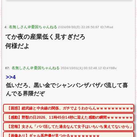
4:
2024/09/30(月) 22:26:50.67 ID:7rRod
てか夜の産業低く見すぎだろ
何様だよ
67:
2024/10/01(火) 00:02:48.12 ID:4Y8Bv
>>4
低いだろ、黒い金でシャンパンザバザバ流して喜
んでる界隈だぞ
【困惑】総武線と中央線の関係、ガチでようわからんｗｗｗｗｗｗｗｗｗｗ
【感動】野獣の日2026、11時45分14秒に迎えた感動の瞬間ｗｗｗｗｗｗｗ
【悲報】女さん「パパ活してた過去なんて女子はいちいち覚えてないから」ｗ
【画像あり】ギャル系声優が見つかるｗｗｗｗｗｗｗｗ