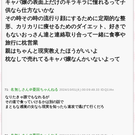
キャバ嬢の表面上だけのキラキラに憧れるって子
供なら仕方ないかな
その時その時の流行り顔にするために定期的な整
形、カリカリに痩せるためのダイエット、好きで
もないおっさん達と連絡取り合って一緒に食事や
旅行に枕営業
親はちゃんと現実教えたほうがいいよ
枕なしで売れてるキャバ嬢なんかいないよって
71:
2024/10/01(火) 00:09:49.33 ID:Q1IAn
なりたきゃ誰でもなれるが
その道で食っていけるかは別の話で
まともな感覚の女なら現実を知ったら速攻で逃げて行くだろ