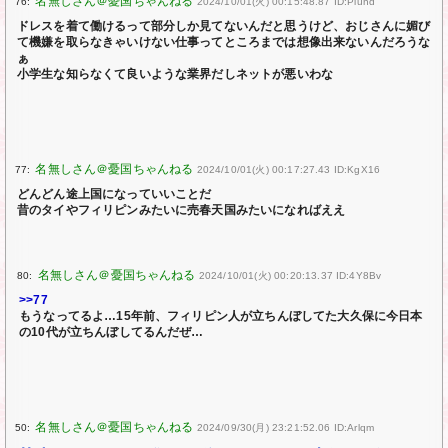
76:
2024/10/01(火) 00:15:48.87 ID:Piund
ドレスを着て働けるって部分しか見てないんだと思うけど、おじさんに媚び
て機嫌を取らなきゃいけない仕事ってところまでは想像出来ないんだろうな
ぁ
小学生な知らなくて良いような業界だしネットが悪いわな
77:
2024/10/01(火) 00:17:27.43 ID:KgX16
どんどん途上国になっていいことだ
昔のタイやフィリピンみたいに売春天国みたいになればええ
80:
2024/10/01(火) 00:20:13.37 ID:4Y8Bv
>>77
もうなってるよ…15年前、フィリピン人が立ちんぼしてた大久保に今日本
の10代が立ちんぼしてるんだぜ…
50:
2024/09/30(月) 23:21:52.06 ID:Arlqm