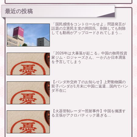
最近の投稿
「国民感情をコントロールせよ」問題発言が
話題の立憲民主党の岡田氏、削除しても削除
しても動画がアップロードされてしまう…
「2026年は大暴落が起こる」中国の御用投資
家ジム・ロジャーズさん、一か八か日本凋落
を予言してしまう
【パンダ外交終了のお知らせ】上野動物園の
双子パンダが1月末に中国に返還…国内でパン
ダ不在に
【火器管制レーダー照射事件】中国を擁護す
る主張がアクロバティック過ぎる…