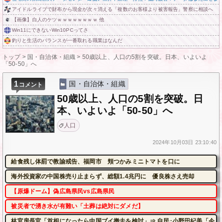
アイドルライブで財布から現金が次々消える「複数のお客様より被害報告」警察に相談へ
【画像】白人のケツｗｗｗｗｗｗｗｗ 他
Win11にできないWin10PCってさ
釣りと生活のバランスが一番取れる職業はなんだ
トップ
>
国・自治体・組織
>
50歳以上、人口の5割を突破。日本、いよいよ
「50-50」へ
1
国・自治体・組織
コメント
50歳以上、人口の5割を突破。日
本、いよいよ「50-50」へ
人口
2024年
10月03日
23:10:40
給食残し体罰で教諭戒告、福岡市 頬つかみミニトマトを口に
海外投資家の中国株売り止まらず、総額1.4兆円に 優良株さえ売却
【原爆ドーム】偽広島県民vs広島県民
被災者で湧き水が有難い「土葬は絶対にダメだ】
林官房長官「首相になったら中国ブイ撤去を検討」⇒ 自民･小野田紀美「今、