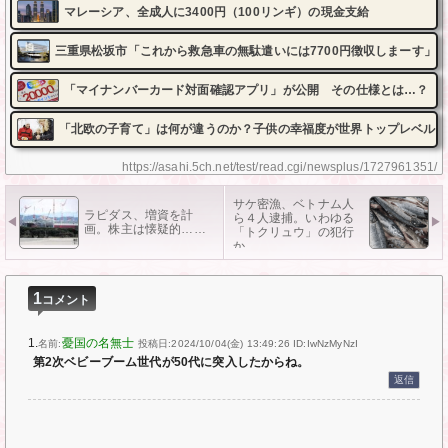
マレーシア、全成人に3400円（100リンギ）の現金支給
三重県松坂市「これから救急車の無駄遣いには7700円徴収しまーす」
「マイナンバーカード対面確認アプリ」が公開 その仕様とは…？
「北欧の子育て」は何が違うのか？子供の幸福度が世界トップレベル
https://asahi.5ch.net/test/read.cgi/newsplus/1727961351/
サケ密漁、ベトナム人
ラピダス、増資を計
ら４人逮捕。いわゆる
画。株主は懐疑的……
「トクリュウ」の犯行
か
1
コメント
1.
憂国の名無士
名前:
投稿日:2024/10/04(金) 13:49:26
ID:IwNzMyNzI
第2次ベビーブーム世代が50代に突入したからね。
返信