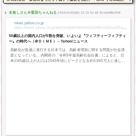
1:
2024/10/03(木) 22:15:51.48 ID:/ddW8nX09
news.yahoo.co.jp
https://news.yahoo.co.jp/articles/8a9c9b64bb9c048cc800aa8f1a3
a65f8c84f50c1
50歳以上の国内人口が5割を突破、いよいよ〝フィフティーフィフティ
ー〟の時代へ（＠ＤＩＭＥ） – Yahoo!ニュース
高齢化が急速に進行する日本では、高齢者増加に関する問題が社会課
題となっている。 内閣府の「令和5年版高齢社会白書」によると、日
本の65歳以上の人口は2045年頃にピークとなる約3,945万人に達し