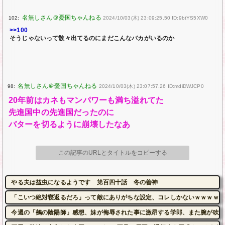
102:
2024/10/03(木) 23:09:25.50 ID:9btYS5XW0
>>100
そうじゃないって散々出てるのにまだこんなバカがいるのか
98:
2024/10/03(木) 23:07:57.26 ID:mdiDWJCP0
20年前はカネもマンパワーも満ち溢れてた
先進国中の先進国だったのに
バターを切るように崩壊したなあ
この記事のURLとタイトルをコピーする
やる夫は益虫になるようです 第百四十話 冬の善神
「こいつ絶対寝返るだろ」って敵にありがちな設定、コレしかないｗｗｗｗ
今週の「鵺の陰陽師」感想、妹が侮辱された事に激昂する学郎、また腕が吹っ