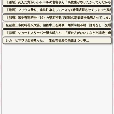
【激怒】死んだ方がいいレベルの老害さん「高校生がやりたがってんだから甲
【動画】プリウス乗り、違法駐車をしてバスを1時間遅延させてしまった模様
【悲報】若手有望騎手（20）が素行不良で師匠の調教師を激怒させてしまい
琵琶湖三市同時花火大会、開催中止を発表 場所時刻不明・許可なし・交通整
【悲報】ショートスリーパー堀大輔さん、「寝た方がいい」などと誹謗中傷さ
シカ「ヒマワリ全部喰った」 郡山布引風の高原まつり中止