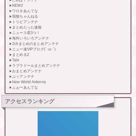
だめぽアンテナ
NEW2
ワロタあんてな
我無ちゃんねる
トリビアンテナ
まとめたった速報
ニュース星3つ！
海外いろいろアンテナ
2chまとめのまとめアンテナ
ニュー速VIPブログ(`･ω･´)
まとめるZ
Talk
ラブラドールまとめアンテナ
おまとめアンテナ
ぷぅアンテナ
New World Antenna
ふぉーあんてな
アクセスランキング