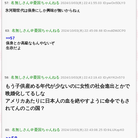
57:
2024/10/03(木) 22:41:55.03 ID:pwOn5DLY0
氷河期世代は保身にしか興味が無いからねぇ
63:
2024/10/03(木) 22:45:09.68 ID:mdiDWJCP0
>>57
保身とか高級なもんやないぞ
生存だよ
58:
2024/10/03(木) 22:42:19.43 ID:yNYK2n570
もう子供産める年代が少ないのに女性の社会進出とかで
晩婚化してるしな
アメリカあたりに日本人の血を絶やすように命令でもさ
れてんのこの国？
60:
2024/10/03(木) 22:43:08.25 ID:9iLUXzpK0