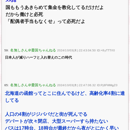
>>58
国ももうあきらめて集金を教化してるだけだよ
だから働けと必死
「配偶者手当もなくせ」って必死だよ
59:
2024/10/03(木) 22:43:04.50 ID:+8yTTT/I0
日本人が減りハーフと入れ替えのこの時代
65:
2024/10/03(木) 22:47:06.32 ID:Pj8FWMgZ0
北海道の函館ってとこに住んでるけど、高齢化率4割に達
してる
人口の4割がジジババだと街が死んでる
デパートが次々閉店、大型スーパーすら持たない
バスは17時台、18時台が最終だから夜がとにかく早い