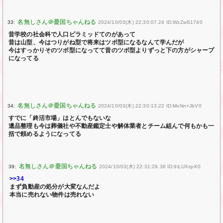
33:
2024/10/03(木) 22:30:07.24 ID:WzZwS1740
昔学校の社会科で人口ピラミッドてのがあって
昔は山型、今はつりがね型で将来はツボ型になるなんて学んだが
今はすっかりそのツボ型になってて昔のツボ型よりずっと下の方がシャープ
になってる
34:
2024/10/03(木) 22:30:13.22 ID:MxNn+JbV0
すでに「終活市場」はとんでもないな
遺品整理も今は葬儀社や不動産鑑定士や解体業者とチーム組んで何もかも一
括で頼めるようになってる
39:
2024/10/03(木) 22:31:29.36 ID:9iLUXzpK0
>>34
まず負動産の処分が大変なんだよ
本当に売れない物件は売れない