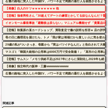
石畳の路地に突入した中国EV、パワー不足で周囲の通行人を困惑させるよう
【画像】白人のケツｗｗｗｗｗｗｗｗ 他
【悲報】強者男性さん「30超えてデートの練習とかしてる奴なんなんだ？普通
イオンモール爆発事故「避難後は戻らない」マニュアル機能せず 「貴重品OK」
【悲報】秋葉原の某カードショップ、買取査定で傷の説明を拒否ｗ 店の評判も
母の日に義理花を届けたら、トメ「我が家は裕福だから貧しい人に気を使われ
29歳の私がついさっき、母親から『実はバツイチなんだ』と告白されて大衝
マスゴミ「韓国大統領の公用車は6000万円で安全装備！」「高市の公用車は3
【悲報】サムスン「メモリ供給不足は2027年にさらに深刻化し2028年も続く
【画像】独立時代の阪神・工藤wwwwwwwwww
石畳の路地に突入した中国EV、パワー不足で周囲の通行人を困惑させるよう
関連記事