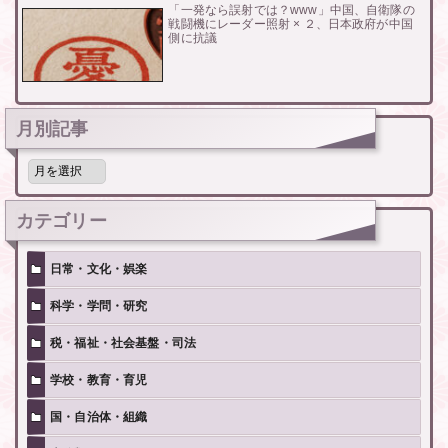
「一発なら誤射では？www」中国、自衛隊の
戦闘機にレーダー照射 × ２、日本政府が中国
側に抗議
月別記事
月
別
記
事
カテゴリー
日常・文化・娯楽
科学・学問・研究
税・福祉・社会基盤・司法
学校・教育・育児
国・自治体・組織