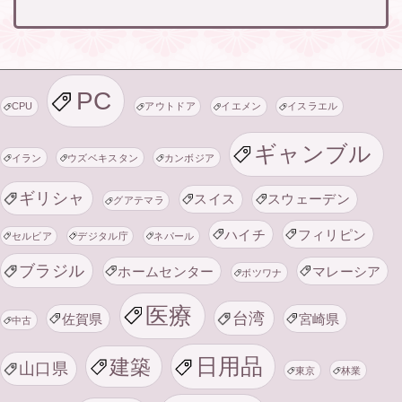
PC
CPU
アウトドア
イエメン
イスラエル
ギャンブル
イラン
ウズベキスタン
カンボジア
ギリシャ
スイス
スウェーデン
グアテマラ
ハイチ
フィリピン
セルビア
デジタル庁
ネパール
ブラジル
ホームセンター
マレーシア
ボツワナ
医療
台湾
佐賀県
宮崎県
中古
日用品
建築
山口県
東京
林業