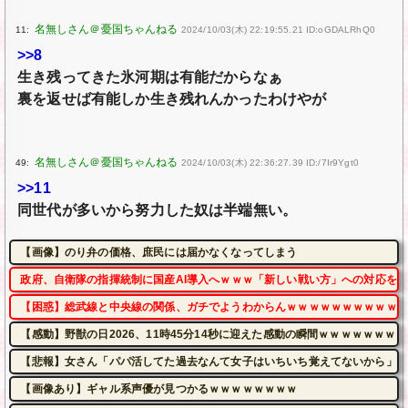
11:
2024/10/03(木) 22:19:55.21 ID:oGDALRhQ0
>>8
生き残ってきた氷河期は有能だからなぁ
裏を返せば有能しか生き残れんかったわけやが
49:
2024/10/03(木) 22:36:27.39 ID:/7Ir9Ygt0
>>11
同世代が多いから努力した奴は半端無い。
【画像】のり弁の価格、庶民には届かなくなってしまう
政府、自衛隊の指揮統制に国産AI導入へｗｗｗ「新しい戦い方」への対応を
【困惑】総武線と中央線の関係、ガチでようわからんｗｗｗｗｗｗｗｗｗｗ
【感動】野獣の日2026、11時45分14秒に迎えた感動の瞬間ｗｗｗｗｗｗｗ
【悲報】女さん「パパ活してた過去なんて女子はいちいち覚えてないから」ｗ
【画像あり】ギャル系声優が見つかるｗｗｗｗｗｗｗｗ