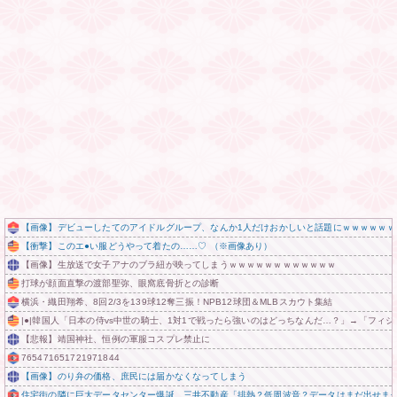
【画像】デビューしたてのアイドルグループ、なんか1人だけおかしいと話題にｗｗｗｗｗｗ
【衝撃】このエ●い服どうやって着たの……♡ （※画像あり）
【画像】生放送で女子アナのブラ紐が映ってしまうｗｗｗｗｗｗｗｗｗｗｗｗ
打球が顔面直撃の渡部聖弥、眼窩底骨折との診断
横浜・織田翔希、8回2/3を139球12奪三振！NPB12球団＆MLBスカウト集結
|●|韓国人「日本の侍vs中世の騎士、1対1で戦ったら強いのはどっちなんだ…？」→「フィジカ
【悲報】靖国神社、恒例の軍服コスプレ禁止に
765471651721971844
【画像】のり弁の価格、庶民には届かなくなってしまう
住宅街の隣に巨大データセンター爆誕。三井不動産「排熱？低周波音？データはまだ出せま