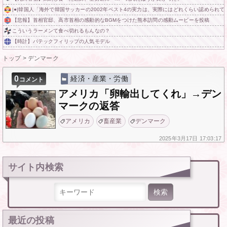
|●|韓国人「海外で韓国サッカーの2002年ベスト4の実力は、実際にはどれくらい認められてる
【悲報】首相官邸、高市首相の感動的なBGMをつけた熊本訪問の感動ムービーを投稿
こういうラーメンて食べ切れるもんなの？
【時計】パテックフィリップの人気モデル
トップ
>
デンマーク
0
経済・産業・労働
コメント
アメリカ「卵輸出してくれ」→デン
マークの返答
アメリカ
畜産業
デンマーク
2025年
3月17日
17:03:17
サイト内検索
検索:
最近の投稿