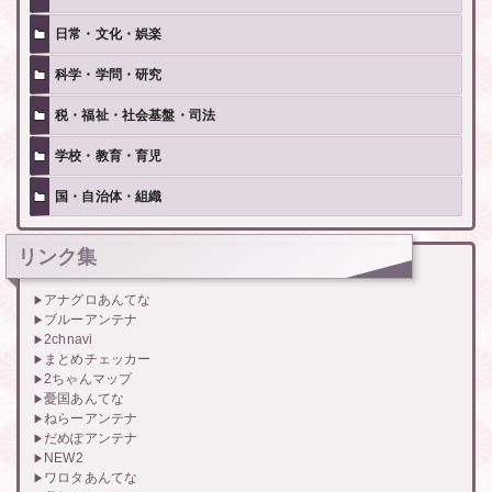
日常・文化・娯楽
科学・学問・研究
税・福祉・社会基盤・司法
学校・教育・育児
国・自治体・組織
リンク集
アナグロあんてな
ブルーアンテナ
2chnavi
まとめチェッカー
2ちゃんマップ
憂国あんてな
ねらーアンテナ
だめぽアンテナ
NEW2
ワロタあんてな