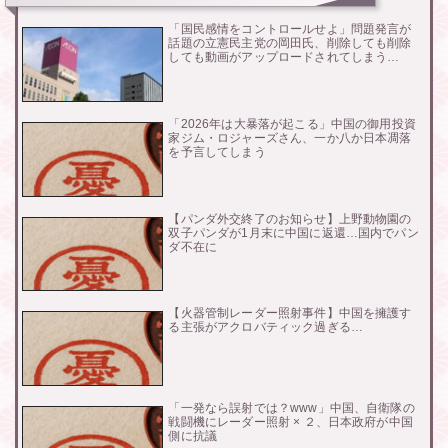
「国民感情をコントロールせよ」問題発言が
話題の立憲民主党の岡田氏、削除しても削除
しても動画がアップロードされてしまう…
「2026年は大暴落が起こる」中国の御用投資
家ジム・ロジャーズさん、一か八か日本凋落
を予言してしまう
【パンダ外交終了のお知らせ】上野動物園の
双子パンダが1月末に中国に返還…国内でパン
ダ不在に
【火器管制レーダー照射事件】中国を擁護す
る主張がアクロバティック過ぎる…
「一発なら誤射では？www」中国、自衛隊の
戦闘機にレーダー照射 × ２、日本政府が中国
側に抗議