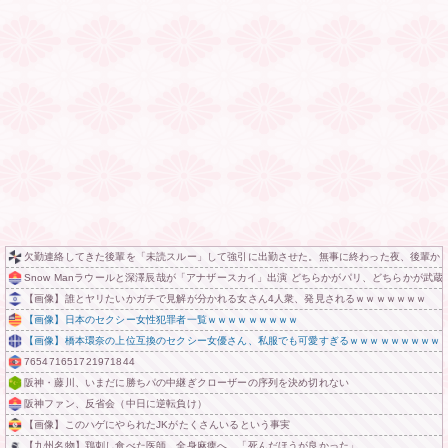
欠勤連絡してきた後輩を「未読スルー」して強引に出勤させた。無事に終わった夜、後輩から
Snow Manラウールと深澤辰哉が「アナザースカイ」出演 どちらかがパリ、どちらかが武蔵
【画像】誰とヤリたいかガチで見解が分かれる女さん4人衆、発見されるｗｗｗｗｗｗｗ
【画像】日本のセクシー女性犯罪者一覧ｗｗｗｗｗｗｗｗｗ
【画像】橋本環奈の上位互換のセクシー女優さん、私服でも可愛すぎるｗｗｗｗｗｗｗｗｗ
765471651721971844
阪神・藤川、いまだに勝ちパの中継ぎクローザーの序列を決め切れない
阪神ファン、反省会（中日に逆転負け）
【画像】このハゲにやられたJKがたくさんいるという事実
【九州名物】鶏刺し食べた医師、全身麻痺へ…「死んだほうが良かった」