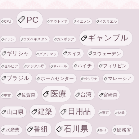
PC
CPU
アウトドア
イエメン
イスラエル
ギャンブル
イラン
ウズベキスタン
カンボジア
ギリシャ
スイス
スウェーデン
グアテマラ
ハイチ
フィリピン
セルビア
デジタル庁
ネパール
ブラジル
ホームセンター
マレーシア
ボツワナ
医療
台湾
佐賀県
宮崎県
中古
日用品
建築
山口県
東京
林業
石川県
番組
水産業
総務省
祭り