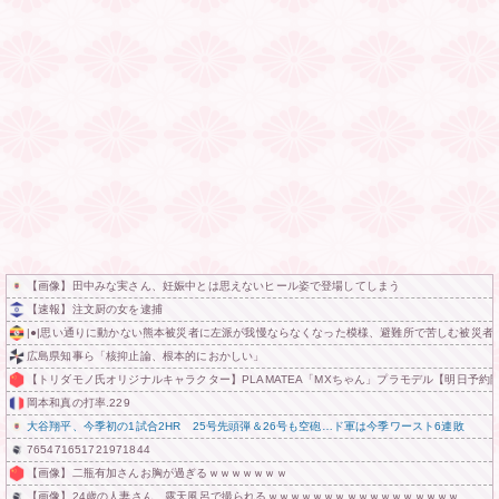
【画像】田中みな実さん、妊娠中とは思えないヒール姿で登場してしまう
【速報】注文厨の女を逮捕
|●|思い通りに動かない熊本被災者に左派が我慢ならなくなった模様、避難所で苦しむ被災者
広島県知事ら「核抑止論、根本的におかしい」
【トリダモノ氏オリジナルキャラクター】PLAMATEA「MXちゃん」プラモデル【明日予約
岡本和真の打率.229
大谷翔平、今季初の1試合2HR 25号先頭弾＆26号も空砲…ド軍は今季ワースト6連敗
765471651721971844
【画像】二瓶有加さんお胸が過ぎるｗｗｗｗｗｗｗ
【画像】24歳の人妻さん、露天風呂で撮られるｗｗｗｗｗｗｗｗｗｗｗｗｗｗｗｗｗ