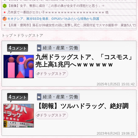
【画像】女子、整形に成功「この形の鼻が全女子の理想だと思う」⇒
乃木坂で一番顔がエロい子ｗｗｗｗｗｗｗｗｗｗｗｗｗｗｗｗｗｗｗ 他
キオクシア、液冷SSDを発表、GPUのバカみたいな排熱から防護
【兵庫・豊岡市】落石が39歳女性の頭に直撃し死亡…洞窟付近でスマホ撮影中 家族5人で
トップ
>
ドラッグストア
4
経済・産業・労働
コメント
九州ドラッグストア、「コスモス」
売上高1兆円へｗｗｗｗｗｗ
ドラッグストア
2025年
1月25日
15:01:42
4
経済・産業・労働
コメント
【朗報】ツルハドラッグ、絶好調
ドラッグストア
2023年
6月24日
19:06:21