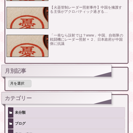
【火器管制レーダー照射事件】中国を擁護す
る主張がアクロバティック過ぎる…
「一発なら誤射では？www」中国、自衛隊の
戦闘機にレーダー照射 × ２、日本政府が中国
側に抗議
月別記事
月
別
記
事
カテゴリー
未分類
ブログ