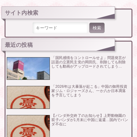
サイト内検索
検索:
最近の投稿
「国民感情をコントロールせよ」問題発言が
話題の立憲民主党の岡田氏、削除しても削除
しても動画がアップロードされてしまう…
「2026年は大暴落が起こる」中国の御用投資
家ジム・ロジャーズさん、一か八か日本凋落
を予言してしまう
【パンダ外交終了のお知らせ】上野動物園の
双子パンダが1月末に中国に返還…国内でパン
ダ不在に