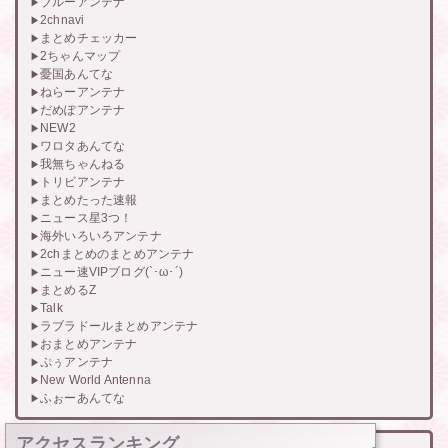
ブルーアンテナ
2chnavi
まとめチェッカー
2ちゃんマップ
憂国あんてな
ねらーアンテナ
だめぽアンテナ
NEW2
ワロタあんてな
我無ちゃんねる
トリビアンテナ
まとめたった速報
ニュース星3つ！
海外いろいろアンテナ
2chまとめのまとめアンテナ
ニュー速VIPブログ(`･ω･´)
まとめるZ
Talk
ラブラドールまとめアンテナ
おまとめアンテナ
ぷぅアンテナ
New World Antenna
ふぉーあんてな
アクセスランキング