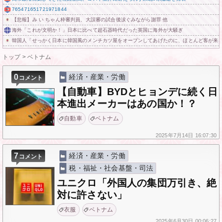
765471651721971844
【悲報】み い ちゃん枠審判員、大誤審の試合後涙ぐみながら謝罪 他
海外「これが文明か！」日本に比べて超石器時代だった英国に海外が大騒ぎ
韓国人「せっかく日本に韓国風のメンチカツ屋をオープンしてあげたのに、ほとんど客が来
トップ
>
ベトナム
0
経済・産業・労働
コメント
【自動車】BYDとヒョンデに続く日
本進出メーカーはあの国か！？
自動車
ベトナム
2025年
7月14日
16:07:30
7
経済・産業・労働
コメント
税・福祉・社会基盤・司法
ユニクロ「外国人の集団万引き、絶
対に許さない」
衣服
ベトナム
2025年
6月30日
00:06:27