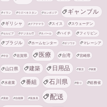
ギャンブル
イラン
ウズベキスタン
カンボジア
ギリシャ
スイス
スウェーデン
グアテマラ
ハイチ
フィリピン
セルビア
デジタル庁
ネパール
ブラジル
ホームセンター
マレーシア
ボツワナ
医療
台湾
佐賀県
宮崎県
中古
日用品
建築
山口県
東京
林業
石川県
番組
水産業
総務省
祭り
配送
美術
自衛隊
装身具