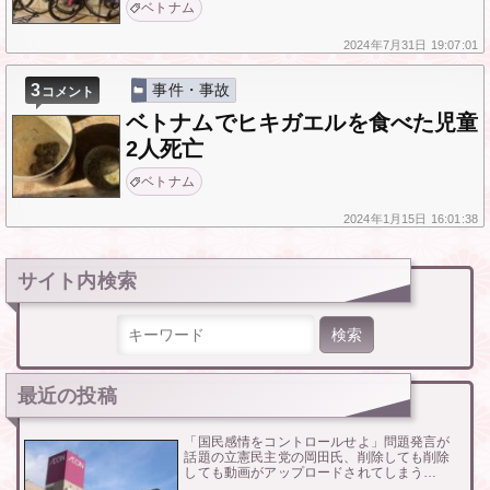
ベトナム
2024年
7月31日
19:07:01
3
事件・事故
コメント
ベトナムでヒキガエルを食べた児童
2人死亡
ベトナム
2024年
1月15日
16:01:38
サイト内検索
検索:
最近の投稿
「国民感情をコントロールせよ」問題発言が
話題の立憲民主党の岡田氏、削除しても削除
しても動画がアップロードされてしまう…