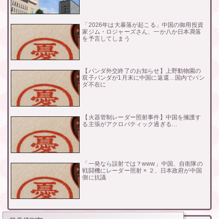
「2026年は大暴落が起こる」中国の御用投資
家ジム・ロジャーズさん、一か八か日本凋落
を予言してしまう
【パンダ外交終了のお知らせ】上野動物園の
双子パンダが1月末に中国に返還…国内でパン
ダ不在に
【火器管制レーダー照射事件】中国を擁護す
る主張がアクロバティック過ぎる…
「一発なら誤射では？www」中国、自衛隊の
戦闘機にレーダー照射 × ２、日本政府が中国
側に抗議