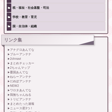
税・福祉・社会基盤・司法
学校・教育・育児
国・自治体・組織
リンク集
アナグロあんてな
ブルーアンテナ
2chnavi
まとめチェッカー
2ちゃんマップ
憂国あんてな
ねらーアンテナ
だめぽアンテナ
NEW2
ワロタあんてな
我無ちゃんねる
トリビアンテナ
まとめたった速報
ニュース星3つ！