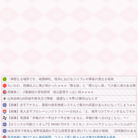
「神聖なる場所です」靖国神社、境内におけるコスプレや軍装の禁止を発表
ちいかわ、想像以上に奥が深かったｗｗｗ「喋る奴」と「喋らない奴」で人格に差がある模
高橋奎二、2週連続の背信投球 池山監督すっぱい顔ｗｗｗｗ
山本由伸は6回途中無失点で降板 援護なく今季12勝目はならず
【画像】女子アナさん、最新の保安検査システムで最大の武器があらわになってしまうｗｗ
【画像】美人女子プロレーシングドライバー(18)さん「え、猫耳つけてサインするんですか
【画像】有識者「本物のチー牛はチー牛を食べません。本物が食べるのはこちら」⇒！
【オリジナル可動フィギュア】WIND TOYS「タイタン スーパーアクションマッスルボデ
|●|反高市で有名な某野党議員が不正な投票支援を受けていた過去が発掘、「説明責任がある
高市政権に媚びてきた産経新聞、コスト上昇に耐えられず東北6県撤退を発表