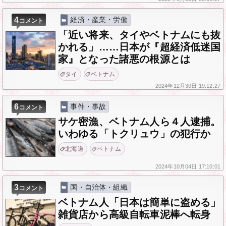
4
経済・産業・労働
コメント
「近い将来、タイやベトナムにも抜
かれる」……日本が『超経済低迷国
家』となった諸悪の根源とは
タイ
ベトナム
2024年
12月30日
19:12:27
6
事件・事故
コメント
サケ密漁、ベトナム人ら４人逮捕。
いわゆる「トクリュウ」の犯行か
北海道
ベトナム
2024年
10月04日
17:10:01
3
国・自治体・組織
コメント
ベトナム人「日本は簡単に盗める」
雑貨店から高級自転車泥棒へ転身