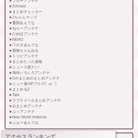
ブルーアンテナ
2chnavi
まとめチェッカー
2ちゃんマップ
憂国あんてな
ねらーアンテナ
だめぽアンテナ
NEW2
ワロタあんてな
我無ちゃんねる
トリビアンテナ
まとめたった速報
ニュース星3つ！
海外いろいろアンテナ
2chまとめのまとめアンテナ
ニュー速VIPブログ(`･ω･´)
まとめるZ
Talk
ラブラドールまとめアンテナ
おまとめアンテナ
ぷぅアンテナ
New World Antenna
ふぉーあんてな
アクセスランキング