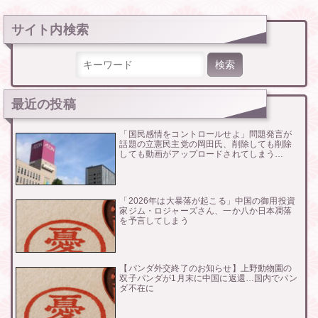
サイト内検索
検索:
最近の投稿
「国民感情をコントロールせよ」問題発言が
話題の立憲民主党の岡田氏、削除しても削除
しても動画がアップロードされてしまう…
「2026年は大暴落が起こる」中国の御用投資
家ジム・ロジャーズさん、一か八か日本凋落
を予言してしまう
【パンダ外交終了のお知らせ】上野動物園の
双子パンダが1月末に中国に返還…国内でパン
ダ不在に