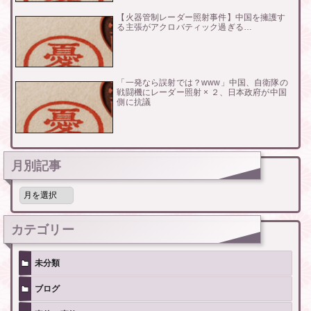
【火器管制レーダー照射事件】中国を擁護す
る主張がアクロバティック過ぎる…
「一発なら誤射では？www」中国、自衛隊の
戦闘機にレーダー照射 × ２、日本政府が中国
側に抗議
月別記事
月
別
記
事
カテゴリー
未分類
ブログ