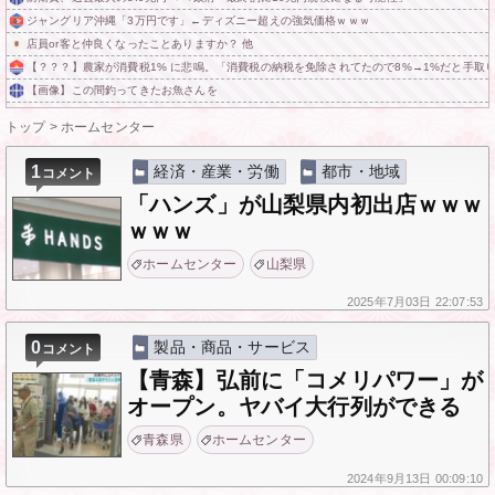
ジャングリア沖縄「3万円です」←ディズニー超えの強気価格ｗｗｗ
店員or客と仲良くなったことありますか？ 他
【？？？】農家が消費税1% に悲鳴。「消費税の納税を免除されてたので8%→1%だと手取
【画像】この間釣ってきたお魚さんを
トップ
>
ホームセンター
1
経済・産業・労働
都市・地域
コメント
「ハンズ」が山梨県内初出店ｗｗｗ
ｗｗｗ
ホームセンター
山梨県
2025年
7月03日
22:07:53
0
製品・商品・サービス
コメント
【青森】弘前に「コメリパワー」が
オープン。ヤバイ大行列ができる
青森県
ホームセンター
2024年
9月13日
00:09:10