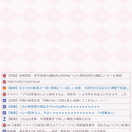
【悲報】首相官邸、高市首相の感動的なBGMをつけた熊本訪問の感動ムービーを投稿
765471651721971844
【阪神】京セラDの観客が一斉に帰路につく寂しい光景 ８回代打立石正広が満塁で見逃し三
スカウト「プロ志望届出したら指名するよ」高校生「いえ大学か社会人に行きます」これ
【悲報】中国の強者女性「年齢のせいで誰も私と結婚してくれない」⇒！！
【画像】これが秋田県の雑誌モデルのお姉さんｗｗｗｗｗｗｗｗｗｗ
【速報】バレー部JKさん、大きいｗｗｗｗｗｗｗｗｗｗｗｗｗｗ （※画像あり）
【動画】これはお見事。中国重慶市で珍しい事故が撮影される。
|●|【速報】トランプ大統領が乗るエアフォースワン情報漏洩事件、流出元はバイデン政権
防衛費、過去最大の8.9兆円へ →政府「最終的に10兆円規模になる可能性」