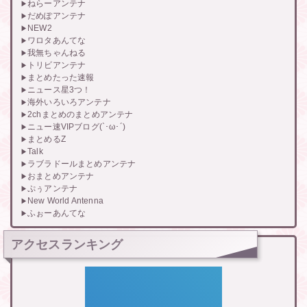
ねらーアンテナ
だめぽアンテナ
NEW2
ワロタあんてな
我無ちゃんねる
トリビアンテナ
まとめたった速報
ニュース星3つ！
海外いろいろアンテナ
2chまとめのまとめアンテナ
ニュー速VIPブログ(`･ω･´)
まとめるZ
Talk
ラブラドールまとめアンテナ
おまとめアンテナ
ぷぅアンテナ
New World Antenna
ふぉーあんてな
アクセスランキング