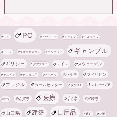
PC
CPU
アウトドア
イエメン
イスラエル
ギャンブル
イラン
ウズベキスタン
カンボジア
ギリシャ
スイス
スウェーデン
グアテマラ
ハイチ
フィリピン
セルビア
デジタル庁
ネパール
ブラジル
ホームセンター
マレーシア
ボツワナ
医療
台湾
佐賀県
宮崎県
中古
日用品
建築
山口県
東京
林業