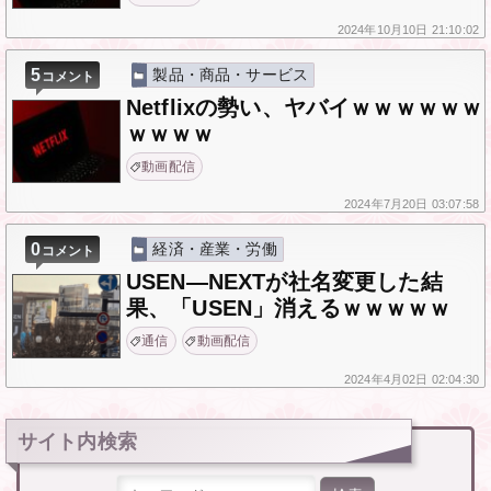
2024年
10月10日
21:10:02
5
製品・商品・サービス
コメント
Netflixの勢い、ヤバイｗｗｗｗｗｗ
ｗｗｗｗ
動画配信
2024年
7月20日
03:07:58
0
経済・産業・労働
コメント
USEN―NEXTが社名変更した結
果、「USEN」消えるｗｗｗｗｗ
通信
動画配信
2024年
4月02日
02:04:30
サイト内検索
検索: