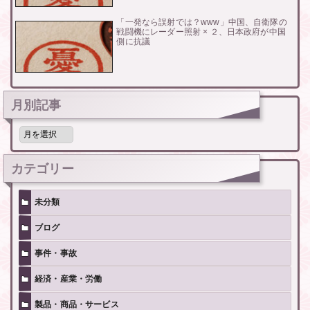
「一発なら誤射では？www」中国、自衛隊の
戦闘機にレーダー照射 × ２、日本政府が中国
側に抗議
月別記事
月
別
記
事
カテゴリー
未分類
ブログ
事件・事故
経済・産業・労働
製品・商品・サービス