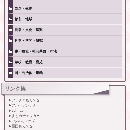
自然・生物
都市・地域
日常・文化・娯楽
科学・学問・研究
税・福祉・社会基盤・司法
学校・教育・育児
国・自治体・組織
リンク集
アナグロあんてな
ブルーアンテナ
2chnavi
まとめチェッカー
2ちゃんマップ
憂国あんてな