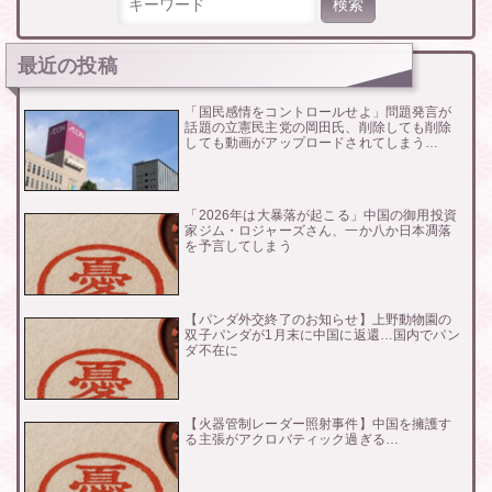
最近の投稿
「国民感情をコントロールせよ」問題発言が
話題の立憲民主党の岡田氏、削除しても削除
しても動画がアップロードされてしまう…
「2026年は大暴落が起こる」中国の御用投資
家ジム・ロジャーズさん、一か八か日本凋落
を予言してしまう
【パンダ外交終了のお知らせ】上野動物園の
双子パンダが1月末に中国に返還…国内でパン
ダ不在に
【火器管制レーダー照射事件】中国を擁護す
る主張がアクロバティック過ぎる…