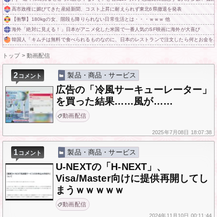
高市政権に媚びてきた産経新聞、コスト上昇に耐えられず東北6県撤退を発表
【衝撃】180kgの女、階段も降りられない日常生活とは・・・ｗｗｗ 他
海外「絶対に見える！」日本がアニメ化した米国で一番人気のSF映画に海外が大喜び
韓国人「キムチは無料で食べられるものなのに、日本のレストランで注文したら何とお金を
トップ
>
動画配信
2
製品・商品・サービス
コメント
広告の「冷風サーキューレーター」
を買った結果……風が……
動画配信
2025年
7月08日
18:07:38
1
製品・商品・サービス
コメント
U-NEXTの「H-NEXT」、
Visa/Master向けに提供再開してし
まうｗｗｗｗｗ
動画配信
2024年
11月10日
00:11:44