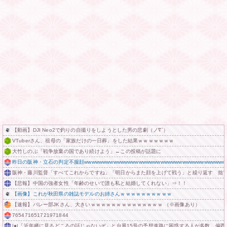
【動画】DJI Neo2で釣りの自撮りをしようとした男の悲劇（ノ∇`）
VTuberさん、祖母の「家族だけの一日葬」をした結果ｗｗｗｗｗｗｗ
大竹しのぶ「戦争放棄の国であり続けよう」←この投稿が話題に
昨日の阪神・立石の判定不服顔wwwwwwwwwwwwwwwwwwwwwwwwwwwwwwwwwwwwwwww
阪神・藤川監督「すべてこれからですね」「明日からまた顔を上げて戦う」と繰り返す 拙
【悲報】中国の強者女性「年齢のせいで誰も私と結婚してくれない」⇒！！
【画像】これが秋田県の雑誌モデルのお姉さんｗｗｗｗｗｗｗｗｗｗ
【速報】バレー部JKさん、大きいｗｗｗｗｗｗｗｗｗｗｗｗｗｗ （※画像あり）
765471651721971844
|●|「近年稀に見るどころの話じゃないぞ」と台風15号の予想進路に困惑する人が多数、偏