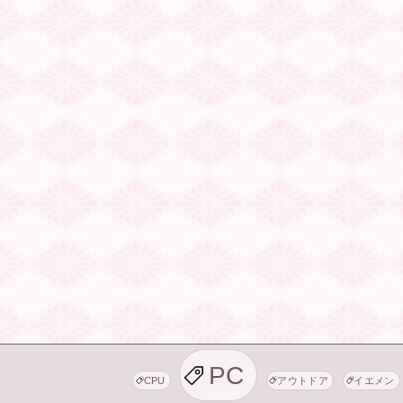
PC
CPU
アウトドア
イエメン