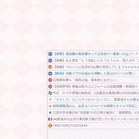
【衝撃】風俗嬢が風俗嬢やってる理由で一番多いのは⇒！？
【画像】白人美女「ん？水欲しいか？ん？んｗ」黒人ガキ「
【画像】マルハンに設定6のお胸が来店してしまうｗｗｗｗ
【動画】自動ドアの仕組みを理解した富山のツバメが賢い。
広島県知事ら「核抑止論、根本的におかしい」
【高校野球】青森山田のユニフォームが話題沸騰！称賛続々
中日 ナゴヤ球場の移転先、1次選定を東海3県の22自治体
「キスしろ」というヤジからパニックに… 渡邊渚さんが綴る
秋田県職員さん、会見をバスローブ＆喫煙スタイルで対応し
江別大学生暴行ﾀﾋ″主犯格″の川口侑斗被告に「無期懲役」の
|●|激混みのはずの東京駅で鍵が空いているコインロッカー
765471651721971844