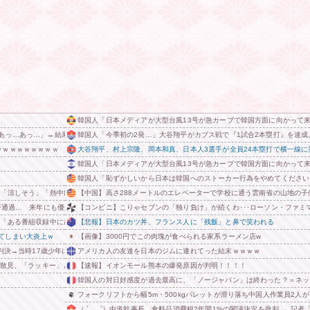
韓国人「日本メディアが大型台風13号が急カーブで韓国方面に向かって
あっ…あっ…」→結果ｗｗｗｗｗｗｗｗ
韓国人「今季初の2発…」大谷翔平がカブス戦で『1試合2本塁打』を達成
ｗｗｗｗｗｗｗｗｗ
大谷翔平、村上宗隆、岡本和真、日本人3選手が全員24本塁打で横一線
韓国人「日本メディアが大型台風13号が急カーブで韓国方面に向かって
韓国人「恥ずかしいから日本は韓国へのストーカー行為をやめてください
 「涼しそう」「熱中症対策では？」「Tシャツみたい」
【中国】高さ288メートルのエレベーターで学校に通う雲南省の山地の子供
が通過… 来年にも優先交渉権者を決定、2030年代前半の移転めざす
【コンビニ】こりゃセブンの「独り負け」が続くわ･･･ローソン・ファミ
「ある番組収録中に起こったフラッシュバック」 他
【悲報】日本のカツ丼、フランス人に「残飯」と鼻で笑われる
てしまい大炎上ｗ
【画像】3000円でこの肉塊が食べられる家系ラーメン店w
判決→当時17歳少年に「懲役30年」の判決
アメリカ人の友達を日本のジムに連れてった結末ｗｗｗｗ
が散見、「ラッキー」と思って中を確認してみると……
【速報】イオンモール熊本の爆発原因が判明！！！！
韓国人の対日好感度が過去最高に、「ノージャパン」は終わった？＝ネッ
フォークリフトから幅5m・500kgパレットが滑り落ち中国人作業員2人
（ ´_ゝ`）中道幹事長、食料品消費税2年間1%の閣議決定を批判 → 