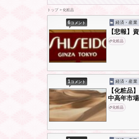
トップ
>
化粧品
6
経済・産業
コメント
【悲報】
化粧品
1
経済・産業
コメント
【化粧品
中高年市
化粧品