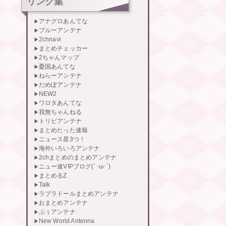
リンク集
アナグロあんてな
ブルーアンテナ
2chnavi
まとめチェッカー
2ちゃんマップ
憂国あんてな
ねらーアンテナ
だめぽアンテナ
NEW2
ワロタあんてな
我無ちゃんねる
トリビアンテナ
まとめたった速報
ニュース星3つ！
海外いろいろアンテナ
2chまとめのまとめアンテナ
ニュー速VIPブログ(`･ω･´)
まとめるZ
Talk
ラブラドールまとめアンテナ
おまとめアンテナ
ぷぅアンテナ
New World Antenna