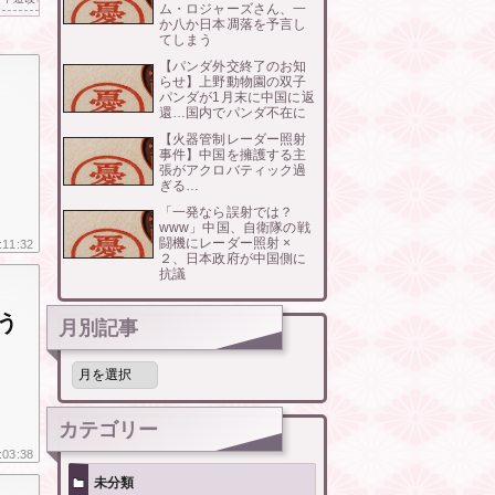
ム・ロジャーズさん、一
か八か日本凋落を予言し
てしまう
【パンダ外交終了のお知
らせ】上野動物園の双子
パンダが1月末に中国に返
還…国内でパンダ不在に
【火器管制レーダー照射
事件】中国を擁護する主
張がアクロバティック過
ぎる…
「一発なら誤射では？
www」中国、自衛隊の戦
闘機にレーダー照射 ×
:11:32
２、日本政府が中国側に
抗議
う
月別記事
月
別
記
事
カテゴリー
:03:38
未分類