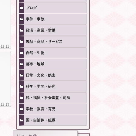
ブログ
事件・事故
経済・産業・労働
製品・商品・サービス
:12:11
自然・生物
都市・地域
日常・文化・娯楽
科学・学問・研究
税・福祉・社会基盤・司法
:12:13
学校・教育・育児
国・自治体・組織