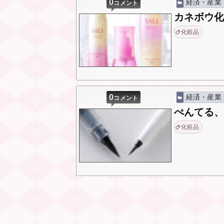
0
経済・産業
コメント
カネボウ
化粧品
0
経済・産業
コメント
ぺんてる
化粧品