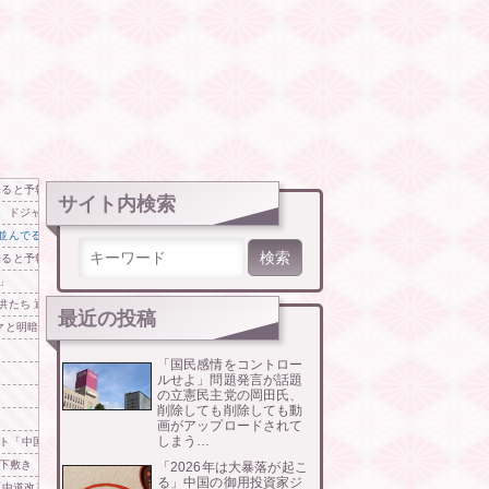
来ると予報！」→「予想外の進路‥」
サイト内検索
、ドジャースは6連敗で悔しい敗北
に並んでるぞ 海外の反応
検索:
来ると予報！」→「予想外の進路‥」
」
たち 通学時間 3時間→30分に短縮
最近の投稿
マと明暗分かれた納得のワケ
「国民感情をコントロー
ルせよ」問題発言が話題
の立憲民主党の岡田氏、
削除しても削除しても動
画がアップロードされて
しまう…
ト「中国より100倍いい」
が下敷き 富山
「2026年は大暴落が起こ
る」中国の御用投資家ジ
記者「中道改革連合は食料品消費税ゼロを公約に掲げていたが？」→ 階猛氏「