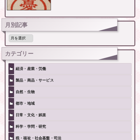
月別記事
月
別
記
事
カテゴリー
経済・産業・労働
製品・商品・サービス
自然・生物
都市・地域
日常・文化・娯楽
科学・学問・研究
税・福祉・社会基盤・司法