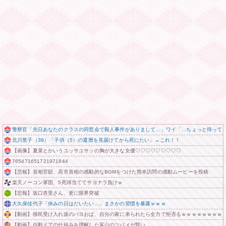
警察官「先日あなたのクラスの同窓会で殺人事件がありまして…」ワイ「…ちょっと待って
北川景子（39）「子供（5）の還暦を見届けてから死にたい」←これ！！
【画像】夏菜とかいうユッサユサッの胸が大きな女優♡♡♡♡♡♡♡♡♡
765471651721971844
【悲報】首相官邸、高市首相の感動的なBGMをつけた熊本訪問の感動ムービーを投稿
楽天ノーコン軍団、5死球当ててサヨナラ負けｗ
【悲報】坂口杏里さん、更に限界突破
大久保佳代子「休みの日はだいたい…」まさかの習慣を暴露ｗｗｗ
【動画】移民受け入れ派のパヨおば、自分の家に来られたら全力で拒否るｗｗｗｗｗｗｗｗ
【動画】自動ドアの仕組みを理解した富山のツバメが賢い。