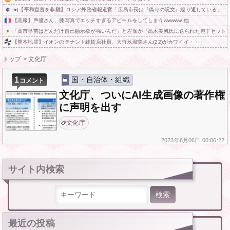
|●|【平和宣言を非難】ロシア外務省報道官「広島市長は『偽りの呪文』繰り返している」
【悲報】声優さん、膝写真でエッチすぎるアピールをしてしまうwwwww 他
「高市早苗はどんだけ自己顕示欲が強いんだ」と左派が『高木美帆氏に送られた包丁セット
【熊本地震】イオンのテナント雑貨店社員、大竹玖瑠美さん(22)がカワイイ・・・
トップ
>
文化庁
1
国・自治体・組織
コメント
文化庁、ついにAI生成画像の著作権
に声明を出す
文化庁
2023年
6月06日
00:06:22
サイト内検索
検索:
最近の投稿