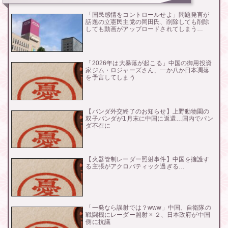
「国民感情をコントロールせよ」問題発言が
話題の立憲民主党の岡田氏、削除しても削除
しても動画がアップロードされてしまう…
「2026年は大暴落が起こる」中国の御用投資
家ジム・ロジャーズさん、一か八か日本凋落
を予言してしまう
【パンダ外交終了のお知らせ】上野動物園の
双子パンダが1月末に中国に返還…国内でパン
ダ不在に
【火器管制レーダー照射事件】中国を擁護す
る主張がアクロバティック過ぎる…
「一発なら誤射では？www」中国、自衛隊の
戦闘機にレーダー照射 × ２、日本政府が中国
側に抗議