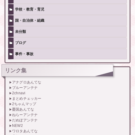
学校・教育・育児
国・自治体・組織
未分類
ブログ
事件・事故
リンク集
アナグロあんてな
ブルーアンテナ
2chnavi
まとめチェッカー
2ちゃんマップ
憂国あんてな
ねらーアンテナ
だめぽアンテナ
NEW2
ワロタあんてな