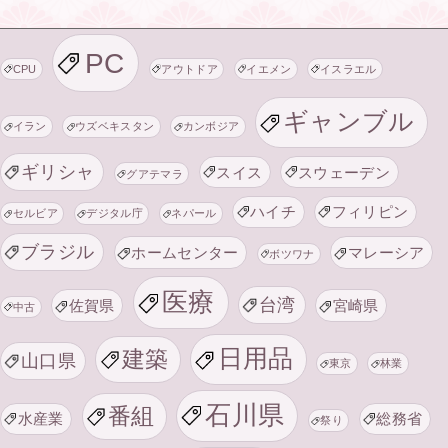
PC
CPU
アウトドア
イエメン
イスラエル
ギャンブル
イラン
ウズベキスタン
カンボジア
ギリシャ
スイス
スウェーデン
グアテマラ
ハイチ
フィリピン
セルビア
デジタル庁
ネパール
ブラジル
ホームセンター
マレーシア
ボツワナ
医療
台湾
佐賀県
宮崎県
中古
日用品
建築
山口県
東京
林業
石川県
番組
水産業
総務省
祭り