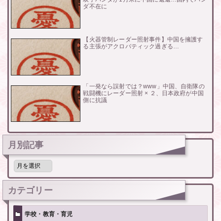
ダ不在に
【火器管制レーダー照射事件】中国を擁護す
る主張がアクロバティック過ぎる…
「一発なら誤射では？www」中国、自衛隊の
戦闘機にレーダー照射 × ２、日本政府が中国
側に抗議
月別記事
月
別
記
事
カテゴリー
学校・教育・育児