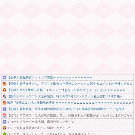
【画像】喪服美女ツートップ爆誕ｗｗｗｗｗｗｗｗｗｗｗｗｗ
【画像】婚活女性さん、アプリで出会った男性のスペックに関するコメントが辛辣すぎるｗ
【悲報】女が1番効く言葉「イケメンと付き合った事なさそう」だったｗｗｗｗｗｗｗ
【朗報】中日ドラゴンズ上林誠知、特大今季1号2ラン＆フェン直三塁打！1軍昇格へ
映画『8番出口』地上波初放送決定ｗｗｗｗｗｗｗｗｗｗｗｗｗｗｗｗｗｗｗｗｗｗｗｗｗｗ
【悲報】首相官邸、高市首相の感動的なBGMをつけた熊本訪問の感動ムービーを投稿
【悲報】卒業式で「黒人伝統の髪型」禁止、隔離された高校生がぶっちゃけた理由がこちらｗ
ショートスリーパー堀大輔、高須幹弥にブチギレ
テレビ大好き高齢者の｢テレビ離れ｣が始まった…
ベイスターズ 2ー1 カープ 平良7回1失点 度会決勝タイムリー