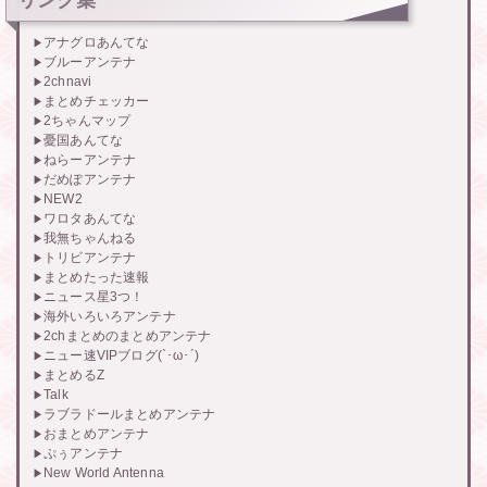
リンク集
アナグロあんてな
ブルーアンテナ
2chnavi
まとめチェッカー
2ちゃんマップ
憂国あんてな
ねらーアンテナ
だめぽアンテナ
NEW2
ワロタあんてな
我無ちゃんねる
トリビアンテナ
まとめたった速報
ニュース星3つ！
海外いろいろアンテナ
2chまとめのまとめアンテナ
ニュー速VIPブログ(`･ω･´)
まとめるZ
Talk
ラブラドールまとめアンテナ
おまとめアンテナ
ぷぅアンテナ
New World Antenna