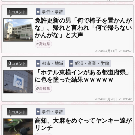
1
事件・事故
コメント
免許更新の男「何で椅子を置かんが
な」、帰れと言われ「何で帰らない
かんがな」と大声
高知県
2024年
4月11日
23:04:57
0
都市・地域
経済・産業・労働
コメント
「ホテル東横インがある都道府県」
に色を塗った結果ｗｗｗｗｗ
高知県
2024年
3月28日
23:03:42
1
事件・事故
コメント
高知、大麻をめぐってヤンキー達が
リンチ