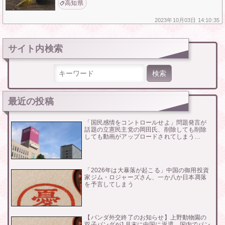
高知県
2023年
10月03日
14:10:35
サイト内検索
検索:
最近の投稿
「国民感情をコントロールせよ」問題発言が
話題の立憲民主党の岡田氏、削除しても削除
しても動画がアップロードされてしまう…
「2026年は大暴落が起こる」中国の御用投資
家ジム・ロジャーズさん、一か八か日本凋落
を予言してしまう
【パンダ外交終了のお知らせ】上野動物園の
双子パンダが1月末に中国に返還…国内でパン