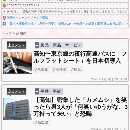
765471651721971844
|●|韓国人「過去のW杯で韓国代表がドーピング検査をすり抜けるように注射していたものがこ
韓国サッカーのイメージが墜落
【日本水産物輸入禁止に釈明が必要】 韓国のCPTPP加盟への課題を関西外大教授に聞く 
トップ
>
高知県
1
製品・商品・サービス
コメント
高知〜東京線の夜行高速バスに「フ
ルフラットシート」を日本初導入
東京都
高知県
観光
2025年
1月30日
23:01:59
3
事件・事故
コメント
【高知】密集した「カメムシ」を笑
ったら男3人が「何笑いゆうがな、3
万持って来い」と恐喝
高知県
2024年
6月28日
19:06:11