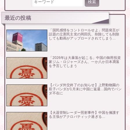
最近の投稿
「国民感情をコントロールせよ」問題発言が
話題の立憲民主党の岡田氏、削除しても削除
しても動画がアップロードされてしまう…
「2026年は大暴落が起こる」中国の御用投資
家ジム・ロジャーズさん、一か八か日本凋落
を予言してしまう
【パンダ外交終了のお知らせ】上野動物園の
双子パンダが1月末に中国に返還…国内でパン
ダ不在に
【火器管制レーダー照射事件】中国を擁護す
る主張がアクロバティック過ぎる…