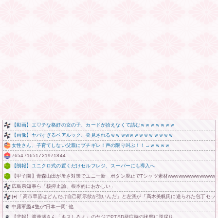
【動画】エ♡チな格好の女の子、カードが拾えなくて詰むｗｗｗｗｗｗｗ
【画像】ヤバすぎるペアルック、発見されるｗｗｗwｗｗｗｗｗｗｗｗｗ
女性さん、子育てしない父親にブチギレ！声の限り叫ぶ！！→ｗｗｗｗ
765471651721971844
【朗報】ユニクロ式の置くだけセルフレジ、スーパーにも導入へ
【甲子園】青森山田が暑さ対策でユニ一新 ボタン廃止でTシャツ素材wwwwwwwwwwwwwww
広島県知事ら「核抑止論、根本的におかしい」
|●|「高市早苗はどんだけ自己顕示欲が強いんだ」と左派が『高木美帆氏に送られた包丁セ
中露軍艦4隻が“日本一周” 他
【悲報】渡邊渚さん「キスしろよ」のヤジでPTSD発症時の状態に逆戻り