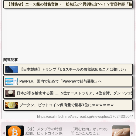
【財務省】エース級の財務官僚・一松旬氏が“異例転出”へ！？官邸幹部「協
関連記事
【日本製鉄】トランプ「USスチールの買収認めることは難しい」
PayPay、国内で初めて「PayPayで給与受取」へ
日本が米を輸出する国……5位オーストラリア、4位台湾、ダントツ1位
ブータン、ビットコイン保有量で世界3位にｗｗｗｗｗｗ
https://asahi.5ch.net/test/read.cgi/newsplus/1762433504/
【株】メタプラの時価
「鶏むね肉」がいつの
総額、ビットコイン保
間にかこんなこと