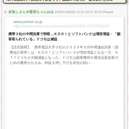
1:
2025/11/06(木) 21:51:44.07 ID:YCJFdvpr9
www.yomiuri.co.jp
https://www.yomiuri.co.jp/economy/20251106-OYT1T50152/
携帯３社の中間決算で明暗…ＫＤＤＩとソフトバンクは増収増益・「顧
客取られている」ドコモは減益
【読売新聞】 携帯電話大手３社の２０２５年９月中間連結決算（国
際会計基準）は、ＫＤＤＩとソフトバンクが増収増益となる一方、Ｎ
ＴＴドコモが大幅減益となった。ドコモは顧客獲得や通信品質改善の
ための費用がかさみ、利益を押し下げる状況が続い