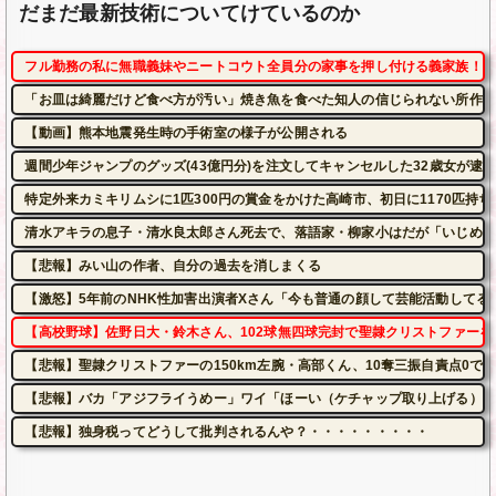
だまだ最新技術についてけているのか
フル勤務の私に無職義妹やニートコウト全員分の家事を押し付ける義家族！早
「お皿は綺麗だけど食べ方が汚い」焼き魚を食べた知人の信じられない所作…
【動画】熊本地震発生時の手術室の様子が公開される
週間少年ジャンプのグッズ(43億円分)を注文してキャンセルした32歳女が逮
特定外来カミキリムシに1匹300円の賞金をかけた高崎市、初日に1170匹持
清水アキラの息子・清水良太郎さん死去で、落語家・柳家小はだが「いじめ」
【悲報】みい山の作者、自分の過去を消しまくる
【激怒】5年前のNHK性加害出演者Xさん「今も普通の顔して芸能活動してる
【高校野球】佐野日大・鈴木さん、102球無四球完封で聖隷クリストファーを
【悲報】聖隷クリストファーの150km左腕・高部くん、10奪三振自責点0で
【悲報】バカ「アジフライうめー」ワイ「ほーい（ケチャップ取り上げる）」
【悲報】独身税ってどうして批判されるんや？・・・・・・・・・