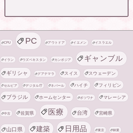
PC
CPU
アウトドア
イエメン
イスラエル
ギャンブル
イラン
ウズベキスタン
カンボジア
ギリシャ
スイス
スウェーデン
グアテマラ
ハイチ
フィリピン
セルビア
デジタル庁
ネパール
ブラジル
ホームセンター
マレーシア
ボツワナ
医療
台湾
佐賀県
宮崎県
中古
日用品
建築
山口県
東京
林業