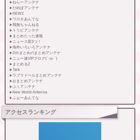
ねらーアンテナ
だめぽアンテナ
NEW2
ワロタあんてな
我無ちゃんねる
トリビアンテナ
まとめたった速報
ニュース星3つ！
海外いろいろアンテナ
2chまとめのまとめアンテナ
ニュー速VIPブログ(`･ω･´)
まとめるZ
Talk
ラブラドールまとめアンテナ
おまとめアンテナ
ぷぅアンテナ
New World Antenna
ふぉーあんてな
アクセスランキング