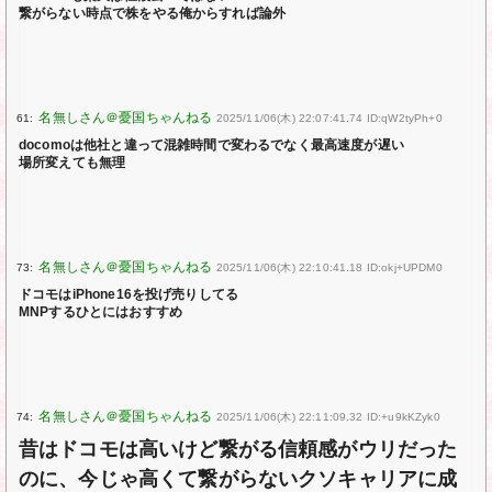
繋がらない時点で株をやる俺からすれば論外
61:
2025/11/06(木) 22:07:41.74 ID:qW2tyPh+0
docomoは他社と違って混雑時間で変わるでなく最高速度が遅い
場所変えても無理
73:
2025/11/06(木) 22:10:41.18 ID:okj+UPDM0
ドコモはiPhone16を投げ売りしてる
MNPするひとにはおすすめ
74:
2025/11/06(木) 22:11:09.32 ID:+u9kKZyk0
昔はドコモは高いけど繋がる信頼感がウリだった
のに、今じゃ高くて繋がらないクソキャリアに成