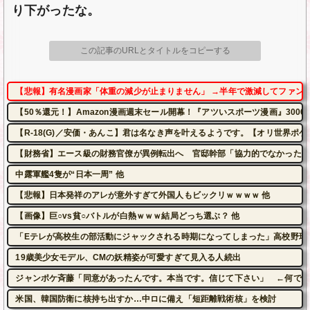
り下がったな。
この記事のURLとタイトルをコピーする
【悲報】有名漫画家「体重の減少が止まりません」 →半年で激減してファン
【50％還元！】Amazon漫画週末セール開幕！『アツいスポーツ漫画』300
【R-18(G)／安価・あんこ】君は名なき声を叶えるようです。【オリ世界ポ
【財務省】エース級の財務官僚が異例転出へ 官邸幹部「協力的でなかったか
中露軍艦4隻が“日本一周” 他
【悲報】日本発祥のアレが意外すぎて外国人もビックリｗｗｗｗ 他
【画像】巨○vs貧○バトルが白熱ｗｗｗ結局どっち選ぶ？ 他
「Eテレが高校生の部活動にジャックされる時期になってしまった」高校野球
19歳美少女モデル、CMの妖精姿が可愛すぎて見入る人続出
ジャンポケ斉藤「同意があったんです。本当です。信じて下さい」 ←何でこ
米国、韓国防衛に核持ち出すか…中ロに備え「短距離戦術核」を検討