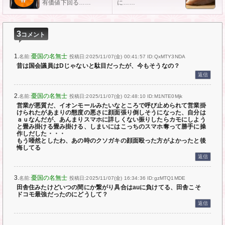
有価値下回る……
に……
3
コメント
1.
憂国の名無士
名前:
投稿日:2025/11/07(金) 00:41:57
ID:QxMTY3NDA
昔は国会議員はDじゃないと駄目だったが、今もそうなの？
返信
2.
憂国の名無士
名前:
投稿日:2025/11/07(金) 02:48:10
ID:M1NTE0Mjk
営業が悪質だ、イオンモールみたいなところで呼び止められて営業掛
けられたがあまりの態度の悪さに顔面張り倒しそうになった、自分は
ａｕなんだが、あんまりスマホに詳しくない振りしたらカモにしよう
と畳み掛ける畳み掛ける、しまいにはこっちのスマホ奪って勝手に操
作しだした・・・
もう唖然としたわ、あの時のクソガキの顔面殴った方がよかったと後
悔してる
返信
3.
憂国の名無士
名前:
投稿日:2025/11/07(金) 16:34:36
ID:gzMTQ1MDE
田舎住みたけどいつの間にか繋がり具合はauに負けてる、田舎こそ
ドコモ最強だったのにどうして？
返信