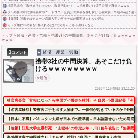
福岡県議会「海外旅行じゃない、海外活動だ！」→視察費2.65億円公開で再炎上ｗｗｗ
フル勤務の私に無職義妹やニートコウト全員分の家事を押し付ける義家族！早朝4時起き生
【疑問】関東そばチェーン店最大手の富士そばが関西進出しない理由
カップ麺に味の素を3杯入れるだけでめちゃくちゃ美味くなる
トップ
>
経済・産業・労働
>
携帯3社の中間決算、あそこだけ負けるｗｗｗｗｗ
ｗｗｗ
3
経済・産業・労働
コメント
携帯3社の中間決算、あそこだけ負
けるｗｗｗｗｗｗｗｗ
通信
2025年
11月06日
23:11:20
林官房長官「首相になったら中国ブイ撤去を検討」⇒ 自民･小野田紀美「今、
【名古屋騒然】警察官に手を出す人物まで…一体何が起きているのか #外国人 #共
【日本に不満】パキスタン夫婦が日本で出産準備→日本語話せないため病院に
【速報】江別大学生暴行死 “主犯格”の特定少年・川口侑斗被告に「無期懲役
海外投資家の中国株売り止まらず、総額1.4兆円に 優良株さえ売却