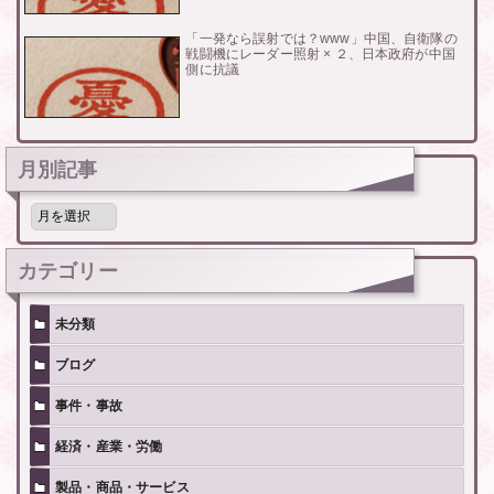
「一発なら誤射では？www」中国、自衛隊の
戦闘機にレーダー照射 × ２、日本政府が中国
側に抗議
月別記事
月
別
記
事
カテゴリー
未分類
ブログ
事件・事故
経済・産業・労働
製品・商品・サービス