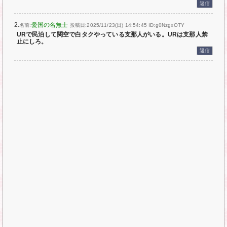
返信
2.
憂国の名無士
名前:
投稿日:2025/11/23(日) 14:54:45
ID:g0NzgxOTY
URで民泊して関空で白タクやっている支那人がいる。URは支那人禁
止にしろ。
返信