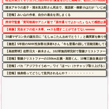
特定外来カミキリムシに1匹300円の賞金をかけた高崎市、初日に1170匹持
清水アキラの息子・清水良太郎さん死去で、落語家・柳家小はだが「いじめ」
【悲報】みい山の作者、自分の過去を消しまくる
押井守監督「実写映画やアニメ版で『原作通りでよかった』なんて感想は原作
【画像】完全オフの佐々木希、●●スを隠すことができてないwwww
38歳マザコン夫の誕生日に「むしゅこたんおめでとう！」と義実家を飾り付
【激怒】5年前のNHK性加害出演者Xさん「今も普通の顔して芸能活動してる
【高校野球】佐野日大・鈴木さん、102球無四球完封で聖隷クリストファーを
【悲報】聖隷クリストファーの150km左腕・高部くん、10奪三振自責点0で
【悲報】バカ「アジフライうめー」ワイ「ほーい（ケチャップ取り上げる）」
【悲報】独身税ってどうして批判されるんや？・・・・・・・・・