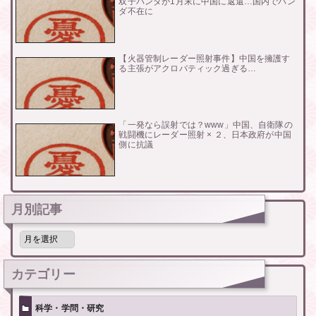
双子パンダが1月末に中国に返還…国内でパン
ダ不在に
【火器管制レーダー照射事件】中国を擁護す
る主張がアクロバティック過ぎる…
「一発なら誤射では？www」中国、自衛隊の
戦闘機にレーダー照射 × ２、日本政府が中国
側に抗議
月別記事
月
別
記
事
カテゴリー
科学・学問・研究