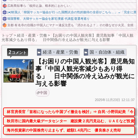
広島県知事ら「核抑止論、根本的におかしい」
|●|韓国人「韓国サッカー協会が行った国際試合の性的接待の全容がこちら…」→「完全に買収し
韓国警察、大韓サッカー協会を家宅捜索 代表監督選考巡り
京都 有名寺の住職が中国人にマナー違反注意も「消されるよ？」その後なぜか火災、全焼
トップ
>
経済・産業・労働
>
【お困りの中国人観光客】鹿児島知事「中国人観
光客減少もあり得る」 日中関係の冷え込みが観光に与える影響
2
経済・産業・労働
国・自治体・組織
コメント
【お困りの中国人観光客】鹿児島知
事「中国人観光客減少もあり得
る」 日中関係の冷え込みが観光に
与える影響
中国
2025年
11月23日
12:11:37
林官房長官「首相になったら中国ブイ撤去を検討」⇒ 自民･小野田紀美「今、
秋田市に国内最大級データセンター 建設費２兆円見込む、ＵＡＥなど投資
海外投資家の中国株売り止まらず、総額1.4兆円に 優良株さえ売却