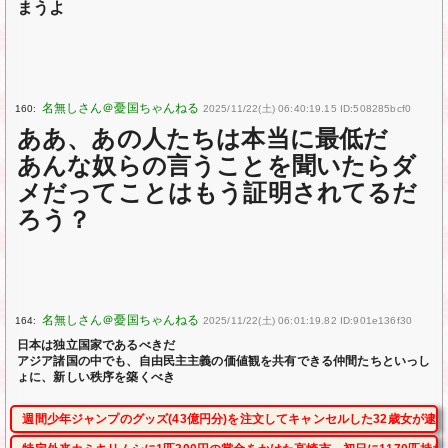
まうよ
160:
2025/11/22(土) 06:40:19.15 ID:508285bcf0
ああ、あの人たちは本当に最低だ
あんな奴らの言うことを聞いたらダ
メだってことはもう証明されてるだ
ろう？
164:
2025/11/22(土) 06:01:19.82 ID:901e136f30
日本は独立国家であるべきだ
アジア諸国の中でも、自由民主主義の価値観を共有できる仲間たちといっし
ょに、新しい秩序を築くべき
週間少年ジャンプのグッズ(43億円分)を注文してキャンセルした32歳女が逮