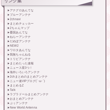
リンク集
アナグロあんてな
ブルーアンテナ
2chnavi
まとめチェッカー
2ちゃんマップ
憂国あんてな
ねらーアンテナ
だめぽアンテナ
NEW2
ワロタあんてな
我無ちゃんねる
トリビアンテナ
まとめたった速報
ニュース星3つ！
海外いろいろアンテナ
2chまとめのまとめアンテナ
ニュー速VIPブログ(`･ω･´)
まとめるZ
Talk
ラブラドールまとめアンテナ
おまとめアンテナ
ぷぅアンテナ
New World Antenna