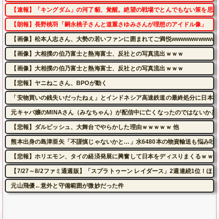
【速報】「キングダム」の河了貂、覚醒。絶望の戦場でとんでもない策を思い
【朗報】長野桃羽「嗣永桃子さんと道重さゆみさんが理想のアイドル像」
【画像】松本人志さん、大勢の若いファンに囲まれてご満悦wwwwwwwwwww
【画像】大相撲の伯乃富士と熱海富士、反社との写真流出ｗｗｗ
【画像】大相撲の伯乃富士と熱海富士、反社との写真流出ｗｗｗ
【悲報】ヤニねこさん、BPOが動く
「安物買いの銭失いだったねぇ」とインドネシア高速鉄道の最終処分に日本側
元キャバ嬢のMINAさん（みなちゃん）が配信中に亡くなったのではないかと
【悲報】ダルビッシュ、大舞台でやらかした理由ｗｗｗｗｗ 他
熊本出身の島津亜矢「不謹慎じゃないかと…」水6480本の物資輸送も悩み吐
【悲報】ホリエモン、タイの経済発展に興奮して日本をディスりまくるｗｗｗ
【7/27～8/2ファミ通週販】「スプラトゥーン レイダース」2週連続1位
元山飛優←意外と守備範囲が微妙だった件