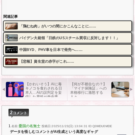
関連記事
「鶏むね肉」がいつの間にかこんなことに……
バイデン大統領「日鉄のUSスチール買収に反対します！！」
中国BYD、PHV車を日本で発売へ……
【悲報】資生堂の赤字がこれ……
【かわいそう】AIに毒
【何が不都合なの？】
キノコを食わされる日
「マイナ保険証」への
本人…AIの誤判定を妄
本格移行に激怒する
信した男性が食中毒
人々…
に…
2
コメント
1.
憂国の名無士
名前:
投稿日:2025/11/23(日) 13:04:31
ID:Q0MDU0MDE
データを怪しむコメントがAI生成という高度なギャグ