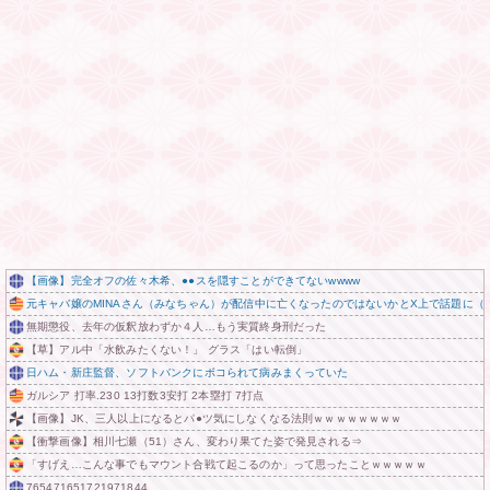
【画像】完全オフの佐々木希、●●スを隠すことができてないwwww
元キャバ嬢のMINAさん（みなちゃん）が配信中に亡くなったのではないかとX上で話題に（
無期懲役、去年の仮釈放わずか４人…もう実質終身刑だった
【草】アル中「水飲みたくない！」 グラス「はい転倒」
日ハム・新庄監督、ソフトバンクにボコられて病みまくっていた
ガルシア 打率.230 13打数3安打 2本塁打 7打点
【画像】JK、三人以上になるとパ●ツ気にしなくなる法則ｗｗｗｗｗｗｗｗ
【衝撃画像】相川七瀬（51）さん、変わり果てた姿で発見される⇒
「すげえ…こんな事でもマウント合戦て起こるのか」って思ったことｗｗｗｗｗ
765471651721971844