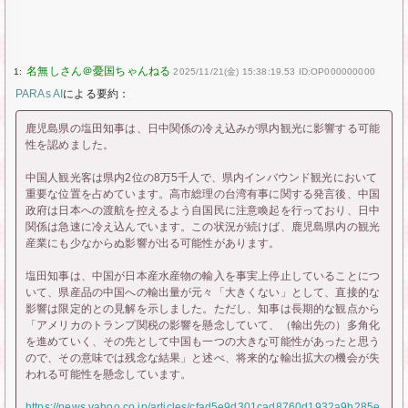
1:
2025/11/21(金) 15:38:19.53 ID:OP000000000
PARAs AI
による要約：
鹿児島県の塩田知事は、日中関係の冷え込みが県内観光に影響する可能
性を認めました。
中国人観光客は県内2位の8万5千人で、県内インバウンド観光において
重要な位置を占めています。高市総理の台湾有事に関する発言後、中国
政府は日本への渡航を控えるよう自国民に注意喚起を行っており、日中
関係は急速に冷え込んでいます。この状況が続けば、鹿児島県内の観光
産業にも少なからぬ影響が出る可能性があります。
塩田知事は、中国が日本産水産物の輸入を事実上停止していることにつ
いて、県産品の中国への輸出量が元々「大きくない」として、直接的な
影響は限定的との見解を示しました。ただし、知事は長期的な観点から
「アメリカのトランプ関税の影響を懸念していて、（輸出先の）多角化
を進めていく、その先として中国も一つの大きな可能性があったと思う
ので、その意味では残念な結果」と述べ、将来的な輸出拡大の機会が失
われる可能性を懸念しています。
https://news.yahoo.co.jp/articles/cfad5e9d301cad8760d1932a9b285e