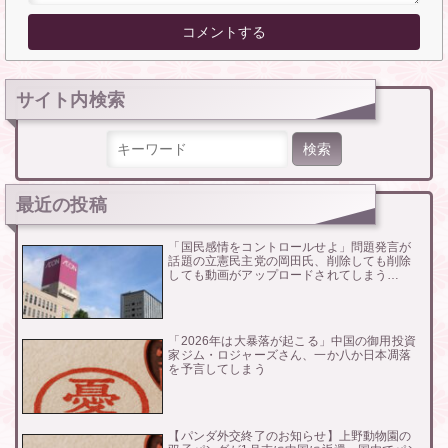
サイト内検索
検索:
最近の投稿
「国民感情をコントロールせよ」問題発言が
話題の立憲民主党の岡田氏、削除しても削除
しても動画がアップロードされてしまう…
「2026年は大暴落が起こる」中国の御用投資
家ジム・ロジャーズさん、一か八か日本凋落
を予言してしまう
【パンダ外交終了のお知らせ】上野動物園の