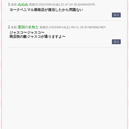
1.
ぬぬぬ
名前:
投稿日:2023/09/15(金) 22:47:10
ID:QzNDA0OTk
ヨークベニマル菜根店が復活したから問題ない
返信
2.
憂国の名無士
名前:
投稿日:2023/09/16(土) 09:11:18
ID:M2NDk2NDY
ジャスコ〜ジャスコ〜
商店街の敵ジャスコが通りますよ〜
返信