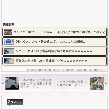
関連記事
コンビニ「ポプラ」、50周年……ほかほかご飯の「ポプ弁」の歴史とは
QBハウス、カット料金値上げ。ついにこんな値段に
ソニー、売り上げと営業利益が過去最高にｗｗｗｗｗｗｗ
百貨店の売上高、25ヶ月連続でプラスｗｗｗｗｗｗｗ
https://egg.5ch.net/test/read.cgi/femnewsplus/1694658219/
日本の軽トラが｢最も実
イタリア南部に到着し
用的な車｣と絶賛される
た難民の数、ヤバイ
理由がこちら
2
コメント