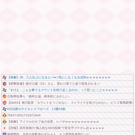
【画像】JK、三人以上になるとパ●ツ気にしなくなる法則ｗｗｗｗｗｗｗｗ
【衝撃画像】相川七瀬（51）さん、変わり果てた姿で発見される⇒
「すげえ…こんな事でもマウント合戦て起こるのか」って思ったことｗｗｗｗｗ
広島県知事ら「核抑止論、根本的におかしい」
【DeNA】相川監督「カウントをつくれない、ストライクを投げられない」ビド２軍再調整
6月以降のヤクルトスワローズ 13勝33敗
765471651721971844
【画像】アイドルのオフ会の光景、レベチw w w w w w w w w w w
【悲報】高市首相の“個人的なSNS投稿”で習近平ブチギレ説ｗｗｗｗｗ
無期懲役、去年の仮釈放わずか４人…もう実質終身刑だった