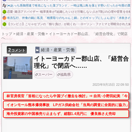
|●|あっち系御用達で有名になった某ブランド、一時は飛ぶ鳥を落とす勢いだったが今期の業
恋愛･婚活アドバイザー･植草美幸が｢結婚したいけど行動しない人が7割｣の心理や背景を分析
有吉弘行、外食の鍋に私見 「相撲取りのちゃんこ鍋」とのギャップにしょんぼり「水炊きの
【コンビニ】こりゃセブンの「独り負け」が続くわ･･･ローソン・ファミマと明暗分かれた納
トップ
>
経済・産業・労働
>
イトーヨーカドー郡山店、「経営合理化」で閉店
へ……
2
経済・産業・労働
コメント
イトーヨーカドー郡山店、「経営合
理化」で閉店へ……
スーパー
福島県
2023年
9月15日
22:09:50
林官房長官「首相になったら中国ブイ撤去を検討」⇒ 自民･小野田紀美「今、
イオンモール熊本爆発事故 LPガス供給会社「当局の調査に全面的に協力」 
海外投資家の中国株売り止まらず、総額1.4兆円に 優良株さえ売却