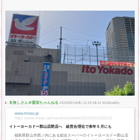
1:
2023/09/14(木) 11:23:39.14 ID:lZdra92y
www.minpo.jp
https://www.minpo.jp/news/moredetail/20230914110415
イトーヨーカドー郡山店閉店へ 経営合理化で来年５月にも
福島県郡山市西ノ内にある総合スーパーのイトーヨーカドー郡山店