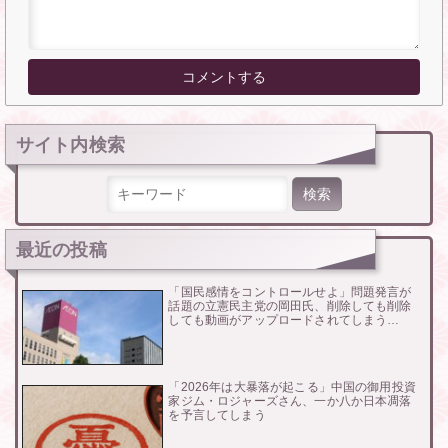
サイト内検索
検索:
最近の投稿
「国民感情をコントロールせよ」問題発言が
話題の立憲民主党の岡田氏、削除しても削除
しても動画がアップロードされてしまう…
「2026年は大暴落が起こる」中国の御用投資
家ジム・ロジャーズさん、一か八か日本凋落
を予言してしまう