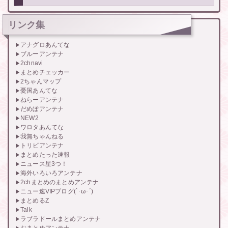
リンク集
アナグロあんてな
ブルーアンテナ
2chnavi
まとめチェッカー
2ちゃんマップ
憂国あんてな
ねらーアンテナ
だめぽアンテナ
NEW2
ワロタあんてな
我無ちゃんねる
トリビアンテナ
まとめたった速報
ニュース星3つ！
海外いろいろアンテナ
2chまとめのまとめアンテナ
ニュー速VIPブログ(`･ω･´)
まとめるZ
Talk
ラブラドールまとめアンテナ
おまとめアンテナ