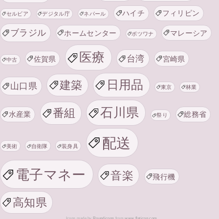
ハイチ
フィリピン
セルビア
デジタル庁
ネパール
ブラジル
ホームセンター
マレーシア
ボツワナ
医療
台湾
佐賀県
宮崎県
中古
日用品
建築
山口県
東京
林業
石川県
番組
水産業
総務省
祭り
配送
美術
自衛隊
装身具
電子マネー
音楽
飛行機
高知県
Icons made by
Roundicons
from
www.flaticon.com