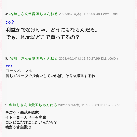
3:
2023/09/14(木) 11:38:06.38 ID:WdLJ/dsI
>>2
利益がでなけりゃ、どうにもならんだろ。
でも、地元民どこで買ってるの？
5:
2023/09/14(木) 11:40:27.99 ID:LjuGxDrx
>>3
ヨークベニマル
同じグループで共食いしていれば、そりゃ撤退するわ
4:
2023/09/14(木) 11:38:35.03 ID:RSa8nX/V
そごう・西武を始末
イトーヨーカドーも廃棄
コンビニだけにしたいんだろ？
物言う株主殿は…