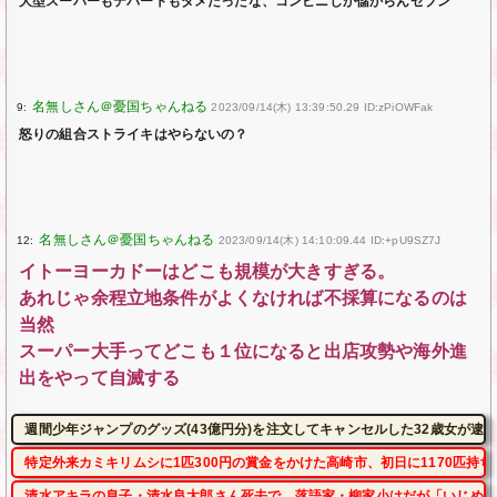
大型スーパーもデパートもダメだったな、コンビニしか儲からんセブン
9:
2023/09/14(木) 13:39:50.29 ID:zPiOWFak
怒りの組合ストライキはやらないの？
12:
2023/09/14(木) 14:10:09.44 ID:+pU9SZ7J
イトーヨーカドーはどこも規模が大きすぎる。
あれじゃ余程立地条件がよくなければ不採算になるのは
当然
スーパー大手ってどこも１位になると出店攻勢や海外進
出をやって自滅する
週間少年ジャンプのグッズ(43億円分)を注文してキャンセルした32歳女が逮
特定外来カミキリムシに1匹300円の賞金をかけた高崎市、初日に1170匹持
清水アキラの息子・清水良太郎さん死去で、落語家・柳家小はだが「いじめ」