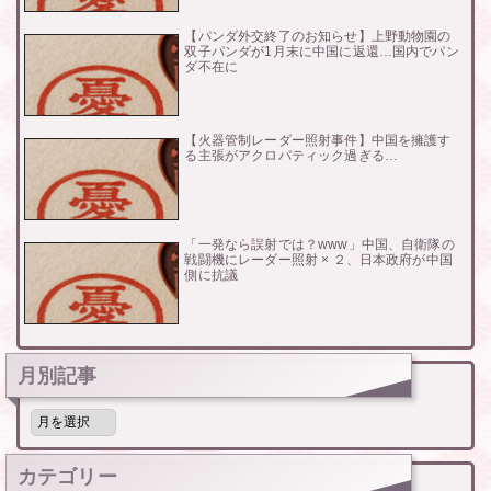
【パンダ外交終了のお知らせ】上野動物園の
双子パンダが1月末に中国に返還…国内でパン
ダ不在に
【火器管制レーダー照射事件】中国を擁護す
る主張がアクロバティック過ぎる…
「一発なら誤射では？www」中国、自衛隊の
戦闘機にレーダー照射 × ２、日本政府が中国
側に抗議
月別記事
月
別
記
事
カテゴリー