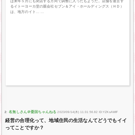
は来年５月にも閉店する方向で調整に入ったもようだ。店舗を運営す
るイトーヨーカ堂の親会社セブン＆アイ・ホールディングス（ＨＤ）
は、地方のイト…
2:
2023/09/14(木) 11:31:56.82 ID:YZKsAWlF
経営の合理化って、地域住民の生活なんてどうでもイイ
ってことですか？