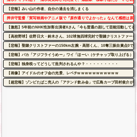
【悲報】みい山の作者、自分の過去を消しまくる
押井守監督「実写映画やアニメ版で『原作通りでよかった』なんて感想は原作
【激怒】5年前のNHK性加害出演者Xさん「今も普通の顔して芸能活動してる
【高校野球】佐野日大・鈴木さん、102球無四球完封で聖隷クリストファーを
【悲報】聖隷クリストファーの150km左腕・高部くん、10奪三振自責点0で
【悲報】バカ「アジフライうめー」ワイ「ほーい（ケチャップ取り上げる）」
【悲報】独身税ってどうして批判されるんや？・・・・・・・・・
【画像】アイドルのオフ会の光景、レベチw w w w w w w w w w w
【超悲報】ゾンビたばこ売人の「アテンド飲み会」で広島カープ田村俊介がセ