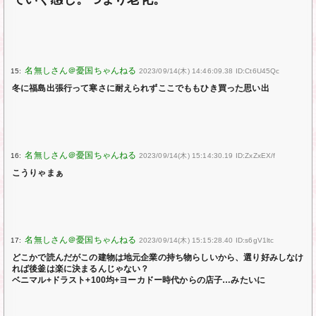
15:
2023/09/14(木) 14:46:09.38 ID:Ct6U45Qc
冬に福島出張行って寒さに耐えられずここでももひき買った思い出
16:
2023/09/14(木) 15:14:30.19 ID:ZxZxEX/f
こうりゃまぁ
17:
2023/09/14(木) 15:15:28.40 ID:s6gV1ltc
どこかで読んだがこの建物は地元企業の持ち物らしいから、選り好みしなけ
れば後釜は楽に決まるんじゃない？
ベニマル+ドラスト+100均+ヨーカドー時代からの店子…みたいに