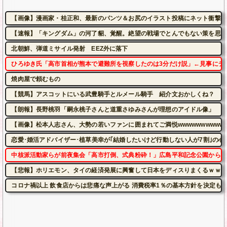
【画像】漫画家・桂正和、最新のパンツ＆お尻のイラスト投稿にネット衝撃「
【速報】「キングダム」の河了貂、覚醒。絶望の戦場でとんでもない策を思い
北朝鮮、弾道ミサイル発射 EEZ外に落下
ひろゆき氏「高市首相が熊本で避難所を視察したのは3分だけ説」←見事にデ
焼肉屋で頼むもの
【競馬】アスコットにいる武豊騎手とルメール騎手 紹介文おかしくね？
【朗報】長野桃羽「嗣永桃子さんと道重さゆみさんが理想のアイドル像」
【画像】松本人志さん、大勢の若いファンに囲まれてご満悦wwwwwwwwwww
恋愛･婚活アドバイザー･植草美幸が｢結婚したいけど行動しない人が7割｣の心
中核派活動家らが前夜集会「高市打倒、式典粉砕！」広島平和記念公園から隊
【悲報】ホリエモン、タイの経済発展に興奮して日本をディスりまくるｗｗｗ
コロナ禍以上 飲食店からは悲痛な声上がる 消費税率1％の基本方針を決定も…