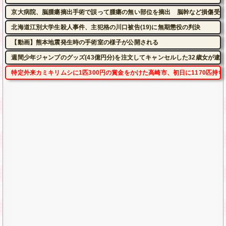
京大病院、脳腫瘍摘出手術で誤って腫瘍の無い部位を摘出 脳幹など損傷受け
北海道江別大学生殺人事件、主犯格の川口被告(19)に無期懲役の判決
【動画】熊本地震発生時の手術室の様子が公開される
週間少年ジャンプのグッズ(43億円分)を注文してキャンセルした32歳女が逮
特定外来カミキリムシに1匹300円の賞金をかけた高崎市、初日に1170匹持