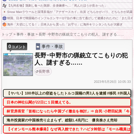
【九州名物】鶏刺し食べた医師、全身麻痺へ…「死んだほうが良かった」
Snow Manラウールと深澤辰哉が「アナザースカイ」出演 どちらかがパリ、どちらかが武蔵
韓国、日本で韓国籍のインフルエンサーが7台の車に当て逃げして逮捕されたのに「また日
海外「大切にしてる！」日本人から貰った「お守り」に海外キリシタンたちが大騒ぎ
トップ
>
事件・事故
>
長野･中野市の猟銃立てこもりの犯人、謎すぎる……
0
事件・事故
コメント
長野･中野市の猟銃立てこもりの犯
人、謎すぎる……
長野県
2023年
5月26日
10:05:33
【ヤバい】100件以上の窃盗をしたトルコ国籍の男3人を逮捕 #移民 #外国人
日本の神社仏閣が22日に１回燃えてる。
林官房長官「首相になったら中国ブイ撤去を検討」⇒ 自民･小野田紀美「今、
海外投資家の中国株売り止まらず、総額1.4兆円に 優良株さえ売却
【イオンモール熊本爆発】なぜ再入館できた？ハビタ幹部は「モール職員は引