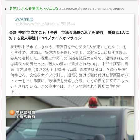
1:
2023/05/26(金) 09:29:39.49 ID:9NgURgva9
www.fnn.jp
https://www.fnn.jp/articles/-/533544
長野･中野市 立てこもり事件 市議会議長の息子を逮捕 警察官1人に
対する殺人容疑｜FNNプライムオンライン
長野県中野市で、きのう、警察官を含む男女4人が死亡した立てこも
り事件で、県警は、散弾銃を発砲した男を、警察官1人に対する殺人
容疑で逮捕した。現場は中野市の市議会議長の自宅で、逮捕されたの
は議長の長男だった。殺人の疑いで逮捕されたのは、中野市江部の農
業･青木政憲（まさのり）容疑者･31歳。青木容疑者は、きのう午後4
時半ごろ、女性をナイフで刺し、通報を受けて駆け付けた警察官がパ
トカーを下りる前に、散弾銃を発砲した後、近くの自宅に立てこもっ
たとされている。この事件では、ナイフで刺された近所に住む村
上…