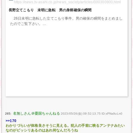
https://news.tv-asahi.co.jp/news_society/articles/000300800.html
長野立てこもり 未明に急転 男の身柄確保の瞬間
26日未明に急転した立てこもり事件。男の確保の瞬間をまとめまし
たのでご覧下さい。
265:
2023/05/26(金) 09:52:13.75 ID:xPNa9uLn0
>>170
わかりづらいが体格良さそうに見える。犯人の手前に映るアンテナみたい
なのがビッシリあるのはあれ何なんだろうね