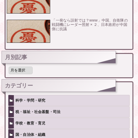
「一発なら誤射では？www」中国、自衛隊の
戦闘機にレーダー照射 × ２、日本政府が中国
側に抗議
月別記事
月
別
記
事
カテゴリー
科学・学問・研究
税・福祉・社会基盤・司法
学校・教育・育児
国・自治体・組織