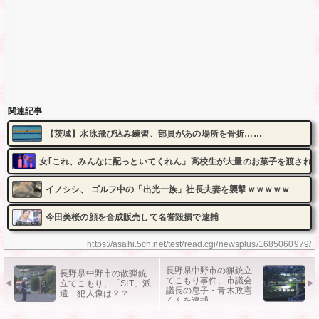
関連記事
【茨城】水泳飛び込み練習、部員があの場所を骨折……
女｢これ、みんなに配っといてくれん」高校生が大量のお菓子を渡され
イノシシ、 ゴルフ中の「出光一族」社長夫妻を襲撃ｗｗｗｗｗ
今田美桜の顔を合成販売して名誉毀損で逮捕
https://asahi.5ch.net/test/read.cgi/newsplus/1685060979/
長野県中野市の猟銃立
長野県中野市の散弾銃
てこもり事件、市議会
立てこもり、「SIT」派
議長の息子・青木政憲
遣…犯人像は？？
くんを逮捕