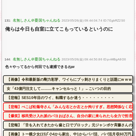
131:
2023/05/26(金) 09:44:04.74 ID:7EgbRZ2S0
俺らは今日も自室に立てこもっているというのに
144:
2023/05/26(金) 09:44:50.86 ID:pvWBgA8O0
色々やってるから何回でも逮捕できるねw
【画像】令和最新版の剛力彩芽、ワイらにブッ刺さりまくりと話題にw w w w w w w
女「43億円注文して………キャンセルっと！」←こいつの目的
【悲報】SES10年目のワイ、転職するか迷う・・・・・・・・・
【悲報】ぺこぱ松蔭寺さん「みんな右とか左とか拘りすぎ。思想関係なく応援
【爆笑】移民受け入れ派のパヨおばさん、自分の家に来られたら全力で拒否る
【悲報】「舌を入れてきたから歯と口でブロック」元ジャンポケ斉藤さんの不
【画像】トー横少女(15)｢小4から家出、中1からパパ活、パパ活月収60万円。