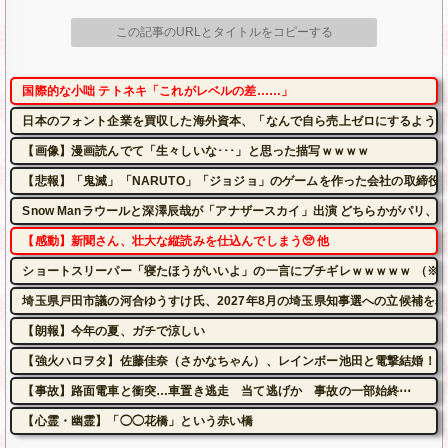
この記事のURLとタイトルをコピーする
国際的な小咄 テトネキ「これがレベルの差……」
日本のフォント企業を買収した海外資本、「なんで自ら売上ゼロにするような
【画像】漫画読んでて「生々しいな･･･」と思った描写ｗｗｗｗ
【悲報】「鬼滅」「NARUTO」「ジョジョ」のゲームを作った会社の取締役
Snow Manラウールと深澤辰哉が「アナザースカイ」出演 どちらかがパリ、
【感動】新聞さん、壮大な縦読みを仕込んでしまう🥺 他
ショートスリーパー「寝たほうがいいよ」の一言にブチギレｗｗｗｗｗ （※動
埼玉県戸田市議の河合ゆうすけ氏、2027年8月の埼玉県知事選への立候補を表
【朗報】今年の夏、ガチで涼しい
【強火ハロヲタ】佐藤佳奈（さかなちゃん）、レインボー池田と電撃結婚！
【事故】路面電車と衝突…車置き逃走 当て逃げか 事故の一部始終⋯
【心霊・幽霊】「◯◯花橋」という赤い橋