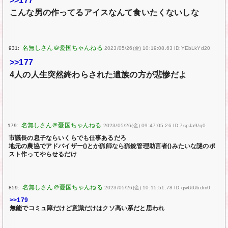
>>177
こんな男の作ってるアイスなんて食いたくないしな
931:
2023/05/26(金) 10:19:08.63 ID:YEbLkYd20
>>177
4人の人生突然終わらされた遺族の方が悲惨だよ
179:
2023/05/26(金) 09:47:05.26 ID:7spJa9/q0
市議長の息子ならいくらでも仕事あるだろ
地元の農協でアドバイザー()とか猟師なら猟銃管理助言者()みたいな謎のポ
スト作ってやらせるだけ
859:
2023/05/26(金) 10:15:51.78 ID:qwUtUbdm0
>>179
無能でコミュ障だけど意識だけはクソ高い系だと思われ