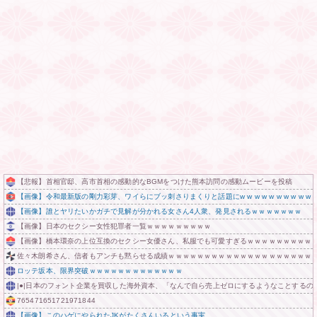
【悲報】首相官邸、高市首相の感動的なBGMをつけた熊本訪問の感動ムービーを投稿
【画像】令和最新版の剛力彩芽、ワイらにブッ刺さりまくりと話題にw w w w w w w w w w w 
【画像】誰とヤリたいかガチで見解が分かれる女さん4人衆、発見されるｗｗｗｗｗｗｗ
【画像】日本のセクシー女性犯罪者一覧ｗｗｗｗｗｗｗｗｗ
【画像】橋本環奈の上位互換のセクシー女優さん、私服でも可愛すぎるｗｗｗｗｗｗｗｗｗ
佐々木朗希さん、信者もアンチも黙らせる成績ｗｗｗｗｗｗｗｗｗｗｗｗｗｗｗｗｗｗｗｗ
ロッテ坂本、限界突破ｗｗｗｗｗｗｗｗｗｗｗｗｗ
|●|日本のフォント企業を買収した海外資本、「なんで自ら売上ゼロにするようなことする
765471651721971844
【画像】このハゲにやられたJKがたくさんいるという事実