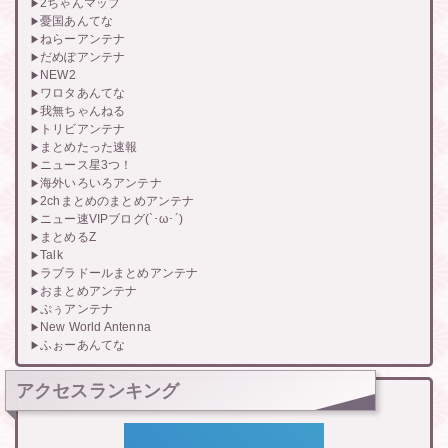
2ちゃんマップ
憂国あんてな
ねらーアンテナ
だめぽアンテナ
NEW2
ワロタあんてな
我無ちゃんねる
トリビアンテナ
まとめたった速報
ニュース星3つ！
海外いろいろアンテナ
2chまとめのまとめアンテナ
ニュー速VIPブログ(`･ω･´)
まとめるZ
Talk
ラブラドールまとめアンテナ
おまとめアンテナ
ぷぅアンテナ
New World Antenna
ふぉーあんてな
アクセスランキング