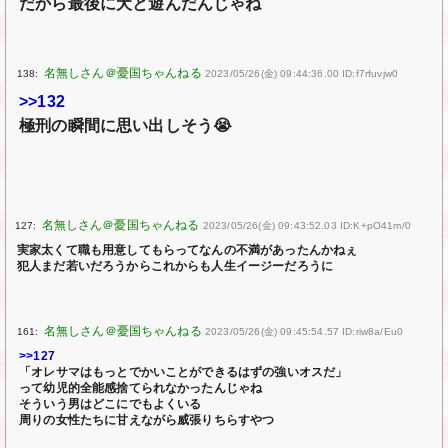
だから最後に犬と遊んだんじゃね
138:
2023/05/26(金) 09:44:36.00 ID:f7rfuvjw0
>>132
極刑の瞬間に思い出しそう😭
127:
2023/05/26(金) 09:43:52.03 ID:K+pO41m/0
実家太くて職も用意してもらってなんの不満があったんかねぇ
犯人まだ若いだろうからこれからも人生イージーだろうに
161:
2023/05/26(金) 09:45:54.57 ID:riw8a/Eu0
>>127
「オレサマはもっとでかいことができるはずの強いオスだ」
って幼児的全能感捨てられなかったんじゃね
そういう男はどこにでもよくいる
周りの女性たちに甘えながら威張りちらすやつ