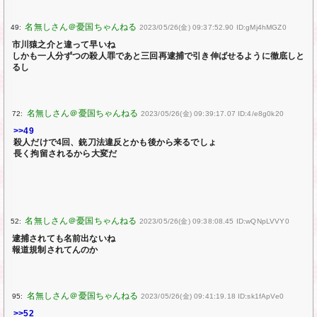
49:
2023/05/26(金) 09:37:52.90 ID:gMj4hMGZ0
市川猿之介と違って早いね
しかも一人分ずつの殺人罪であと三回再逮捕で引き伸ばせるように徹底しと
るし
72:
2023/05/26(金) 09:39:17.07 ID:4/e8g0k20
>>49
殺人だけで4回、銃刀法違反とかも後から来るでしょ
長く拘留されるから大変だ
52:
2023/05/26(金) 09:38:08.45 ID:wQNpLVVY0
逮捕されても名前出ないね
報道規制されてんのか
95:
2023/05/26(金) 09:41:19.18 ID:sk1fApVe0
>>52