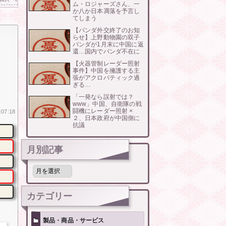
ム・ロジャーズさん、一
か八か日本凋落を予言し
てしまう
【パンダ外交終了のお知
らせ】上野動物園の双子
パンダが1月末に中国に返
還…国内でパンダ不在に
【火器管制レーダー照射
事件】中国を擁護する主
張がアクロバティック過
ぎる…
「一発なら誤射では？
www」中国、自衛隊の戦
闘機にレーダー照射 ×
:07:18
２、日本政府が中国側に
抗議
月別記事
月
別
記
事
カテゴリー
製品・商品・サービス