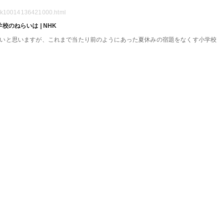
0/k10014136421000.html
のねらいは | NHK
多いと思いますが、これまで当たり前のようにあった夏休みの宿題をなくす小学校