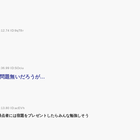
:12.74 ID:9qT8r
:36.99 ID:SOciu
問題無いだろうが…
:13.80 ID:acEVh
得点者には宿題をプレゼントしたらみんな勉強しそう