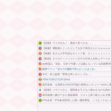
【悲報】ワイの元カノ、風俗で見つかる。。
【画像】運動後にぐったりしてる女子高生さんたちｗｗｗｗ
【画像】女さんの平均的なキャンプ姿、エッッッッッッッッ
【動画】タイのティパンコーン王子が日本人女性とデートか
|●|韓国人「現在、日本で可愛いと話題になっている高校野球
阪神ファン『京セラ3連戦で学んだことはこれ』
中日・井上監督「野球は常にギャンブル。」
765471651721971844
高市首相、公用車を3000万円超の新型センチュリーSUVに
【悲報】イギリスさん、国民食を子どもに食わせるのを諦め
高市政権に媚びてきた産経新聞、コスト上昇に耐えられず東
PTA会長「PTA参加拒否した親へ最終警告。こうなってもい