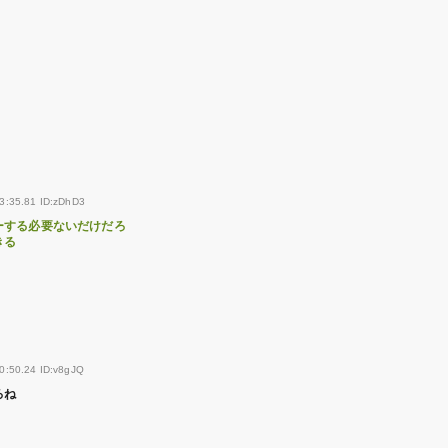
3:35.81 ID:zDhD3
ーする必要ないだけだろ
きる
0:50.24 ID:v8gJQ
ろね