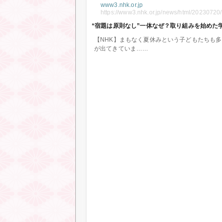
www3.nhk.or.jp
https://www3.nhk.or.jp/news/html/2023072
“宿題は原則なし”一体なぜ？取り組みを始めた学校
【NHK】まもなく夏休みという子どもたちも
が出てきていま…