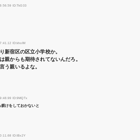
6:56.59 ID:TkG33
7:41.12 ID:kholM
り新宿区の区立小学校か。
は親からも期待されてないんだろ。
言う親いるよな。
09:48.99 ID:9MQTx
る躾けをしておかないと
0:11.68 ID:IBx2Y