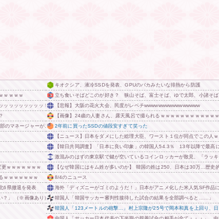
キオクシア、液冷SSDを発表、GPUのバカみたいな排熱から防護
ｗｗｗｗｗ
立ち食いそばどこのが好き？ 狭山そば、富士そば、ゆで太郎、小諸そば
ッッッッッッッッッ！
【悲報】大阪の花火大会、民度がレベチwwwwwwwwwwwwwwww
？
【画像】24歳の人妻さん、露天風呂で撮られるｗｗｗｗｗｗｗｗｗｗｗ
部のマネージャーがこちら…」→「可愛い…（ﾌﾞﾙﾌﾞﾙ」＝韓国の反応
2年前に買ったSSDの値段安すぎて笑った
【ニュース】日本をダメにした総理大臣、ワースト１位が同点でこの人ｗ
【韓日共同調査】「日本に良い印象」の韓国人54.3％ 13年以降で最高に
激混みのはずの東京駅で鍵が空いているコインロッカーが散見、「ラッキ
変更ｗｗｗｗｗｗｗ
【なぜ韓国にはキム姓が多いのか】 韓国の姓は250、日本は30万…歴
るｗｗｗｗｗｗｗ
8/4のニュース
北6県撤退を発表
海外「ディズニーがゴミのようだ！」日本がアニメ化した米人気SF作品
い？」 （※画像あり） 他
韓国人「韓国サッカー審判性接待した試合の結果を全部調べると……」
韓国人「123メートルの砲撃…」村上宗隆が25号で岡本和真を上回り、
中国人「サッカー日本代表の下半期の親善試合の相手が全て・・・」 中