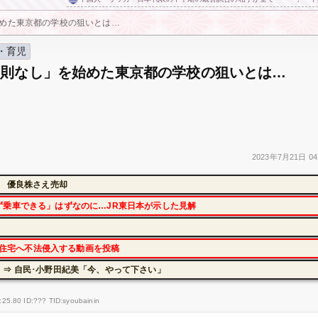
めた東京都の学校の狙いとは…
・育児
原則なし」を始めた東京都の学校の狙いとは…
2023年
7月21日
04
に 優良株さえ売却
ず乗車できる」はずなのに…JR東日本が示した見解
本の住宅へ不法侵入する動画を投稿
⇒ 自民･小野田紀美「今、やって下さい」
25.80 ID:??? TID:syoubainin