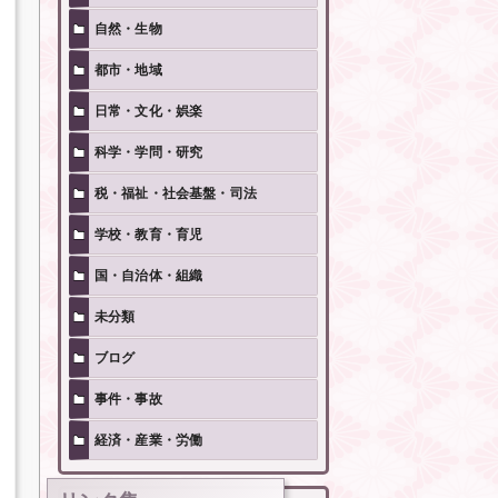
自然・生物
都市・地域
日常・文化・娯楽
科学・学問・研究
税・福祉・社会基盤・司法
学校・教育・育児
国・自治体・組織
未分類
ブログ
事件・事故
経済・産業・労働