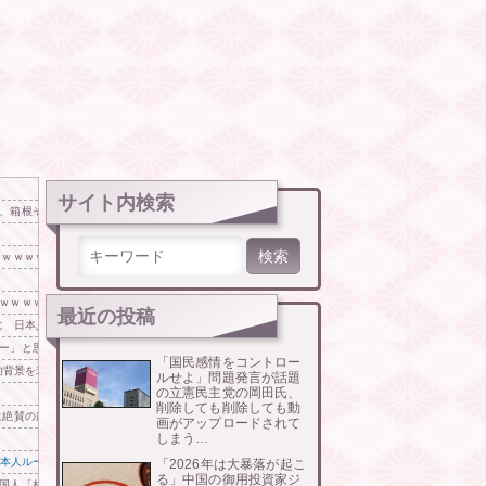
サイト内検索
、箱根そば、しぶそば、梅もと、いろり庵
検索:
ｗｗｗｗｗｗ
ｗｗｗｗｗ
最近の投稿
 日本人の韓国好感度は35.3％
ー」と思って中を確認してみると……
「国民感情をコントロー
史的背景を米学者分析「学問尊重と平和な歴史が原動力」
ルせよ」問題発言が話題
の立憲民主党の岡田氏、
削除しても削除しても動
に絶賛の声が殺到中
画がアップロードされて
しまう…
日本人ルーキー最多本塁打を更新
「2026年は大暴落が起こ
る」中国の御用投資家ジ
国人「相手が応じてくれることが羨ましい」「あちらと組んだ方がいいのでは？」