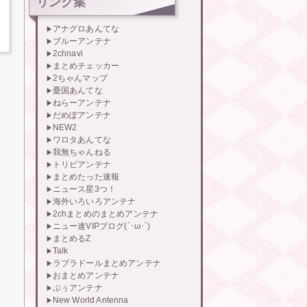
リンク集
アナグロあんてな
ブルーアンテナ
2chnavi
まとめチェッカー
2ちゃんマップ
憂国あんてな
ねらーアンテナ
だめぽアンテナ
NEW2
ワロタあんてな
我無ちゃんねる
トリビアンテナ
まとめたった速報
ニュース星3つ！
海外いろいろアンテナ
2chまとめのまとめアンテナ
ニュー速VIPブログ(`･ω･´)
まとめるZ
Talk
ラブラドールまとめアンテナ
おまとめアンテナ
ぷぅアンテナ
New World Antenna