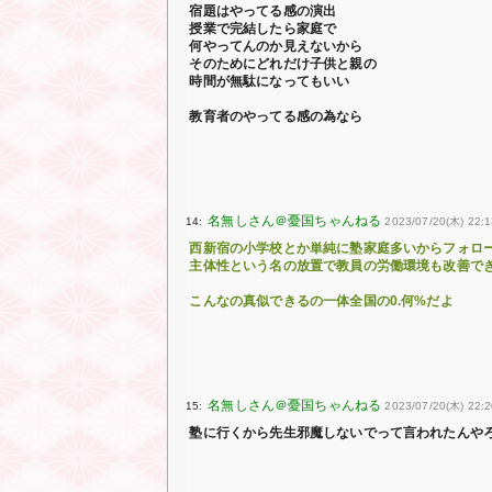
宿題はやってる感の演出
授業で完結したら家庭で
何やってんのか見えないから
そのためにどれだけ子供と親の
時間が無駄になってもいい
教育者のやってる感の為なら
14:
2023/07/20(木) 22:1
西新宿の小学校とか単純に塾家庭多いからフォロ
主体性という名の放置で教員の労働環境も改善で
こんなの真似できるの一体全国の0.何%だよ
15:
2023/07/20(木) 22:2
塾に行くから先生邪魔しないでって言われたんや