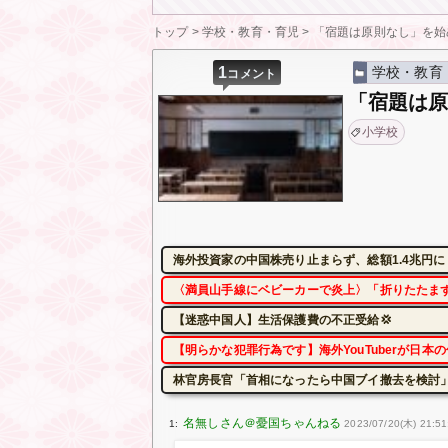
トップ
>
学校・教育・育児
>
「宿題は原則なし」を始
1
学校・教育
コメント
「宿題は
小学校
海外投資家の中国株売り止まらず、総額1.4兆円
〈満員山手線にベビーカーで炎上〉「折りたたま
【迷惑中国人】生活保護費の不正受給💢
【明らかな犯罪行為です】海外YouTuberが日
林官房長官「首相になったら中国ブイ撤去を検討」
1:
2023/07/20(木) 21:51: