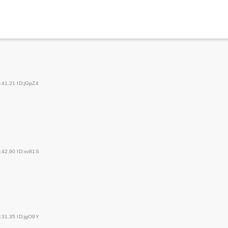
:41.21 ID:jGpZ4
:42.90 ID:xv81S
:31.35 ID:jgO9Y