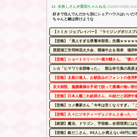
21:
2023/07/23(日) 13:2
好きで住んでんだから別にシェアハウスはいいだ
ちゃんと鍵は掛けような
【トミカ ジョブレイバー】「ライジングポリスブ
【悲報】「美人すぎる県警本部長」失職ｗｗｗｗ
琵琶湖三市同時花火大会、開催中止を発表 場所
【悲報】ショートスリーパー堀大輔さん、「寝た
シカ「ヒマワリ全部喰った」 郡山布引風の高原
【悲報】太鼓の達人、お馴染みのフォントの使用料
京大病院、脳腫瘍摘出手術で誤って腫瘍の無い部
【悲報】日本人艦これ絵師さん、AI絵だと誹謗中
【悲報】コメ農家さん「今年は安くなりすぎ」「
【悲報】久々にジモティーゲェジさんと会った・
【絶望】魔法、ドラゴン、宇宙船←全部現実には
【悲報】銀だこさん、88人しか買えない88円に