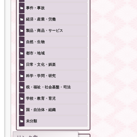
事件・事故
経済・産業・労働
製品・商品・サービス
自然・生物
都市・地域
日常・文化・娯楽
科学・学問・研究
税・福祉・社会基盤・司法
学校・教育・育児
国・自治体・組織
未分類