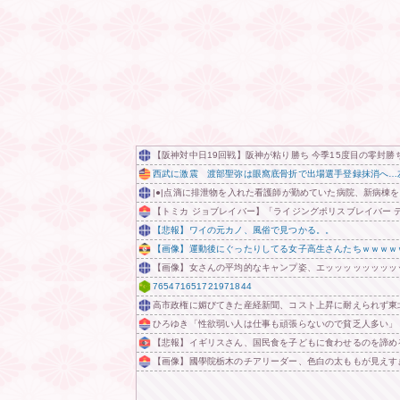
【阪神対中日19回戦】阪神が粘り勝ち 今季15度目の零封勝
西武に激震 渡部聖弥は眼窩底骨折で出場選手登録抹消へ…
|●|点滴に排泄物を入れた看護師が勤めていた病院、新病棟
【トミカ ジョブレイバー】「ライジングポリスブレイバー 
【悲報】ワイの元カノ、風俗で見つかる。。
【画像】運動後にぐったりしてる女子高生さんたちｗｗｗｗ
【画像】女さんの平均的なキャンプ姿、エッッッッッッッッ
765471651721971844
高市政権に媚びてきた産経新聞、コスト上昇に耐えられず東
ひろゆき「性欲弱い人は仕事も頑張らないので貧乏人多い」
【悲報】イギリスさん、国民食を子どもに食わせるのを諦め
【画像】國學院栃木のチアリーダー、色白の太ももが見えすぎ