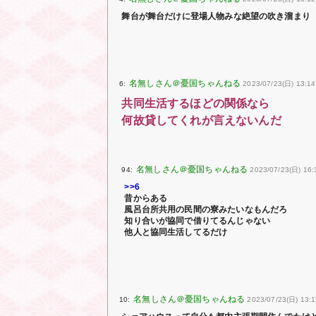
舞台が舞台だけに登場人物みな絶望の吹き溜まり
6:
2023/07/23(日) 13:14
共同生活するほどの関係なら
何故貸してくれが言えないんだ
94:
2023/07/23(日) 16:
>>6
昔からある
風呂台所共用の民間の寮みたいなもんだろ
知り合いが協同で借りてるんじゃない
他人と協同生活してるだけ
10:
2023/07/23(日) 13: