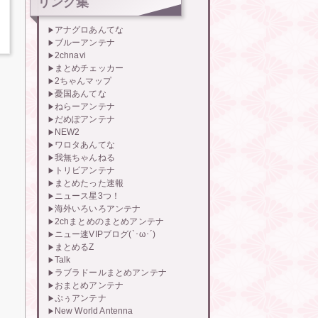
リンク集
アナグロあんてな
ブルーアンテナ
2chnavi
まとめチェッカー
2ちゃんマップ
憂国あんてな
ねらーアンテナ
だめぽアンテナ
NEW2
ワロタあんてな
我無ちゃんねる
トリビアンテナ
まとめたった速報
ニュース星3つ！
海外いろいろアンテナ
2chまとめのまとめアンテナ
ニュー速VIPブログ(`･ω･´)
まとめるZ
Talk
ラブラドールまとめアンテナ
おまとめアンテナ
ぷぅアンテナ
New World Antenna