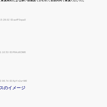
ど家賃高めだよな狭い部屋あてがわれて全部共同で家賃7万だった
15:28.02 ID:aofF0xpa0
21:10.53 ID:P84z6ClW0
22:06.74 ID:XpYn2a+W0
スのイメージ