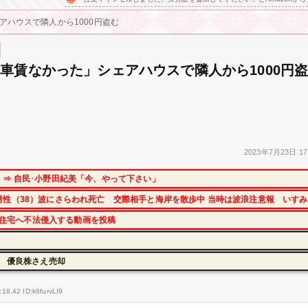
アハウスで隣人から1000円盗む
車賃なかった」シェアハウスで隣人から1000円
2023年
7月23日
17
⇒ 自民･小野田紀美「今、やって下さい」
性（38）波にさらわれ死亡 交際相手と海岸を散歩中 当時は波浪注意報 いすみ
本の住宅へ不法侵入する動画を投稿
に 優良株さえ売却
18.42 ID:k6furvLI9