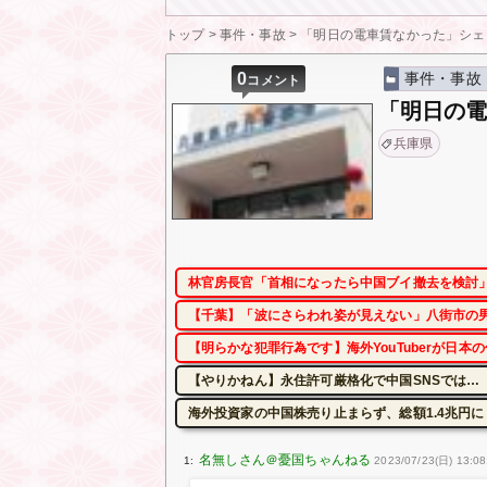
トップ
>
事件・事故
>
「明日の電車賃なかった」シェ
0
事件・事故
コメント
「明日の電
兵庫県
林官房長官「首相になったら中国ブイ撤去を検討」
【千葉】「波にさらわれ姿が見えない」八街市の男
【明らかな犯罪行為です】海外YouTuberが日
【やりかねん】永住許可厳格化で中国SNSでは…
海外投資家の中国株売り止まらず、総額1.4兆円
1:
2023/07/23(日) 13:08: