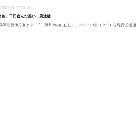
07/0016617030.shtml
物色、千円盗んだ疑い 男逮捕
兵庫県警伊丹署は２３日、伊丹市内に住むアルバイトの男（２９）を現行犯逮捕