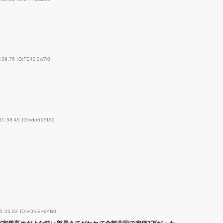
:39.76 ID:FE42SwTi0
31:58.45 ID:hdo695IA0
15:23.83 ID:eOSE+kYB0