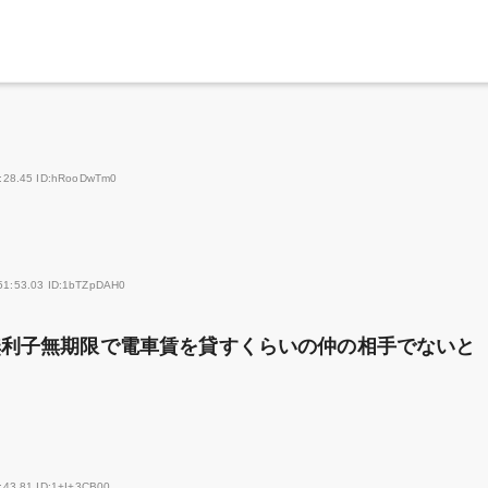
1:28.45 ID:hRooDwTm0
51:53.03 ID:1bTZpDAH0
無利子無期限で電車賃を貸すくらいの仲の相手でないと
:43.81 ID:1+I+3CB00