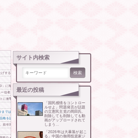
サイト内検索
検索:
開催】
上げするわ」 「うちも！」
D」に海外が大騒ぎ
最近の投稿
ニー信者、帰国後『本家』に失望する事態に
トに衝撃の声！」→「日本人審判の名前が次々と明るみに‥」
「国民感情をコントロー
」
ルせよ」問題発言が話題
の立憲民主党の岡田氏、
今までは実質的に全て引き分け」「野球のリベンジ戦」
削除しても削除しても動
品格を語るのかよ！」と総ツッコミを食らってしまい……
画がアップロードされて
しまう…
、前年同期比で売上がマイナス16％
「2026年は大暴落が起こ
る」中国の御用投資家ジ
ら突然のメール、怪しすぎるのでカスタマーに確認したら……