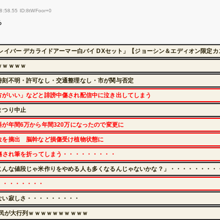
8:58.55 ID:8tWFoor+0
ろ
レイバー デカライドアーマー白バイ DXセット」【ジョーシン＆エディオン限定
ｗｗｗｗｗ
時刻不明・許可なし・交通整理なし・市が関与否定
方がいい」などと誹謗中傷され配信中に泣き出してしまう
まつり中止
が年間6万から年間320万になったので変更に
位を摘出 脳幹など損傷受け植物状態に
傷され筆を折ってしまう・・・・・・・・・
こんな値段じゃ米作りをやめる人も多くなるんじゃないかな？」・・・・・・・・
・・・・・・・・
ない寂しさ・・・・・・・・・
都民が大行列ｗｗｗｗｗｗｗｗｗｗ