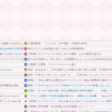
ち 2連敗で止め巨人と同率首位を堅守！近本も1号ソロを守り切る
三菱自動車、「パジェロ」の中型版・小型版も発売へ
左ほお付近に打球直撃で途中交代
車のエアコンは外気取入派？それとも内気循環派？
を建てたばかりなのに近隣住民の総スカンを食らった結果……
【悲報】セブンイレブンのおにぎりの価格、もはや限界を超える
デカライドアーマー白バイ DXセット」【ジョーシン＆エディオン限定カスタマイズキャンペーン
町のお弁当屋さん「申し訳ないが消費税1%になったらその分商品代を値
【朗報】吉野家、ラーメンチェーンに参入
ｗｗｗｗｗ
海外「あるある！」日本を旅行した外国人が患う新たな症状「日本語PTS
ッッッッッッッッッ！
海外「日本なんて行くんじゃなかった…」 日本を知ってしまったディズ
韓国人「日本人審判も多数含まれていたサッカー協会の衝撃的な接待リス
北6県撤退を発表
海外「イチローさんマリナーズOBホームランダービーに登場しましたよ
中国人「サッカー日本代表、9月の親善試合の相手が確定！」 中国人「
るｗｗｗｗｗｗｗ
「アニソン盆祭りで日本の品格が落ちた」と酷評した元女優、「あんたが
てしまうwww 他
【韓国】ウェブトゥーン、売上が減りはじめた？カカオのストーリー部門
【朗報】高市内閣、在日外国人の生活保護にメス！！！！
「注文キャンセルしました。身分証を提出してください」とAmazonか