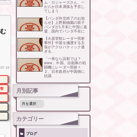
ム・ロジャーズさん、一
か八か日本凋落を予言し
てしまう
【パンダ外交終了のお知
らせ】上野動物園の双子
パンダが1月末に中国に返
盗む
還…国内でパンダ不在に
【火器管制レーダー照射
事件】中国を擁護する主
張がアクロバティック過
ぎる…
「一発なら誤射では？
www」中国、自衛隊の戦
闘機にレーダー照射 ×
:07:19
２、日本政府が中国側に
抗議
市
月別記事
月
別
記
事
カテゴリー
ブログ