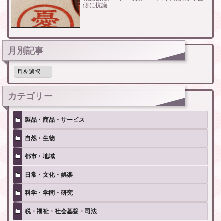
側に抗議
月別記事
月
別
記
事
カテゴリー
製品・商品・サービス
自然・生物
都市・地域
日常・文化・娯楽
科学・学問・研究
税・福祉・社会基盤・司法