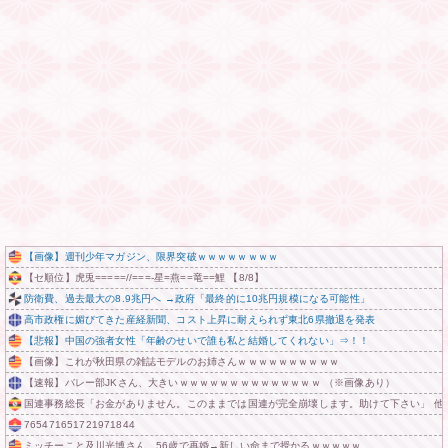
【画像】週刊少年マガジン、限界突破ｗｗｗｗｗｗｗｗ
【セ順位】虎兎=====//===‐星=燕==竜==鯉 【8/8】
防衛費、過去最大の8.9兆円へ →政府「最終的に10兆円規模になる可能性」
高市政権に媚びてきた産経新聞、コスト上昇に耐えられず東北6県撤退を発表
【悲報】中国の強者女性「年齢のせいで誰も私と結婚してくれない」⇒！！
【画像】これが秋田県の雑誌モデルのお姉さんｗｗｗｗｗｗｗｗｗｗ
【速報】バレー部JKさん、大きいｗｗｗｗｗｗｗｗｗｗｗｗｗｗ （※画像あり）
国連事務総長「お金がありません。このままでは国連が完全崩壊します。助けて下さい」 他
765471651721971844
ミッチーこと及川光博さん、56歳で再婚→新しい命まで授かるｗｗｗｗｗ