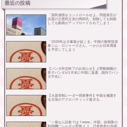
最近の投稿
「国民感情をコントロールせよ」問題発言が
話題の立憲民主党の岡田氏、削除しても削除
しても動画がアップロードされてしまう…
「2026年は大暴落が起こる」中国の御用投資
家ジム・ロジャーズさん、一か八か日本凋落
を予言してしまう
【パンダ外交終了のお知らせ】上野動物園の
双子パンダが1月末に中国に返還…国内でパン
ダ不在に
【火器管制レーダー照射事件】中国を擁護す
る主張がアクロバティック過ぎる…
「一発なら誤射では？www」中国、自衛隊の
戦闘機にレーダー照射 × ２、日本政府が中国