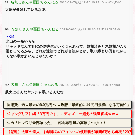
29:
2023/09/05(火) 17:45:10.21 ID:fakGXyE40
大麻が蔓延しているなあ
90:
2023/09/05(火) 18:28:00.77 ID:khJl804k0
>>29
氷山の一角やろな
リキッドなんてTHCの誘導体がいくつもあって、規制済みと未規制が入り
混じってるから、どれが違法でどれが合法かとか、取り締まり側もわかっ
てない事が多いんじゃないか？
30:
2023/09/05(火) 17:45:34.82 ID:yh7dqeih0
農大にそんなヤンチャ系いるんだな
防衛費、過去最大の8.9兆円へ →政府「最終的に10兆円規模になる可能性」
ジャングリア沖縄「3万円です」←ディズニー超えの強気価格ｗｗｗ
シカ「ヒマワリ全部喰った」 郡山布引風の高原まつり中止
【悲報】太鼓の達人、お馴染みのフォントの使用料が年間6万から年間320万