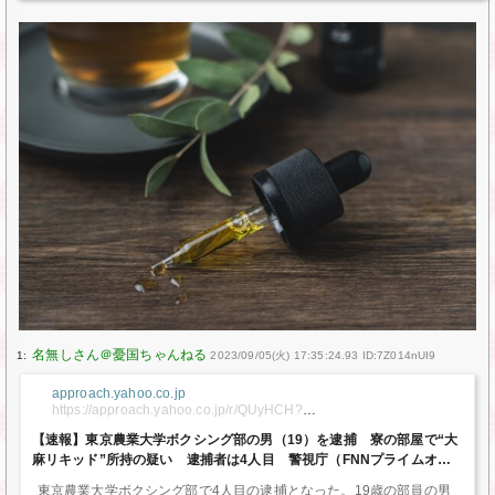
1:
2023/09/05(火) 17:35:24.93 ID:7Z014nUI9
approach.yahoo.co.jp
https://approach.yahoo.co.jp/r/QUyHCH?
src=https://news.yahoo.co.jp/articles/b08b517bbb05c529e83bc80
【速報】東京農業大学ボクシング部の男（19）を逮捕 寮の部屋で“大
710cabc2c0289a4e3&preview=auto
麻リキッド”所持の疑い 逮捕者は4人目 警視庁（FNNプライムオン
ライン（フジテレビ系）） – Yahoo!ニュース
東京農業大学ボクシング部で4人目の逮捕となった。19歳の部員の男