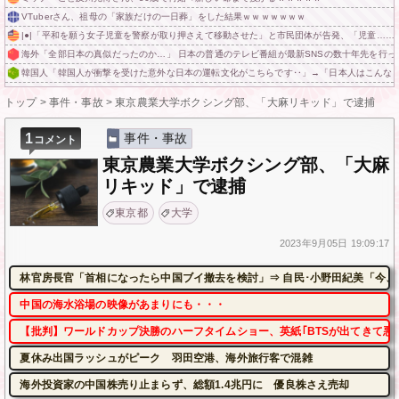
VTuberさん、祖母の「家族だけの一日葬」をした結果ｗｗｗｗｗｗｗ
|●|「平和を願う女子児童を警察が取り押さえて移動させた」と市民団体が告発、「児童……
海外「全部日本の真似だったのか…」 日本の普通のテレビ番組が最新SNSの数十年先を行っ
韓国人「韓国人が衝撃を受けた意外な日本の運転文化がこちらです‥」→「日本人はこんな
トップ
>
事件・事故
>
東京農業大学ボクシング部、「大麻リキッド」で逮捕
1
事件・事故
コメント
東京農業大学ボクシング部、「大麻
リキッド」で逮捕
東京都
大学
2023年
9月05日
19:09:17
林官房長官「首相になったら中国ブイ撤去を検討」⇒ 自民･小野田紀美「今、
中国の海水浴場の映像があまりにも・・・
【批判】ワールドカップ決勝のハーフタイムショー、英紙｢BTSが出てきて悪
夏休み出国ラッシュがピーク 羽田空港、海外旅行客で混雑
海外投資家の中国株売り止まらず、総額1.4兆円に 優良株さえ売却