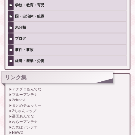
学校・教育・育児
国・自治体・組織
未分類
ブログ
事件・事故
経済・産業・労働
リンク集
アナグロあんてな
ブルーアンテナ
2chnavi
まとめチェッカー
2ちゃんマップ
憂国あんてな
ねらーアンテナ
だめぽアンテナ
NEW2