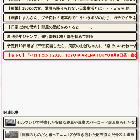
【衝撃】180kgの女、階段も降りられない日常生活とは・・・ｗｗｗ 他
【画像】まんさん、ブチ切れ「電車内でこういうポジのおじ、ガチでイラネ」
【日常に潜む恐怖】部屋の壁紙をめくると・・・。
週刊少年ジャンプ、発行部数100万部を初めて割る
予定日10日過ぎて帝王切開したら、病院のおばちゃんに『楽でいいわねー切
【セトリ】「ハロ！コン！2026」TOYOTA ARENA TOKYO 8月8日昼・
関連記事
セルフレジで持参した安価な納豆や豆腐のバーコード読み取らせた女逮
｢同僚のものだと思って……｣客が置き忘れた財布盗んだ外装工逮捕