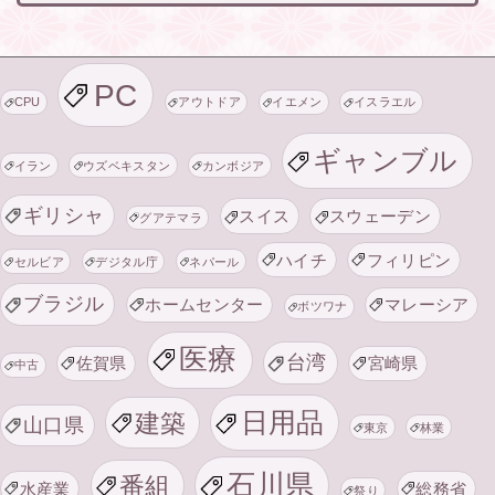
PC
CPU
アウトドア
イエメン
イスラエル
ギャンブル
イラン
ウズベキスタン
カンボジア
ギリシャ
スイス
スウェーデン
グアテマラ
ハイチ
フィリピン
セルビア
デジタル庁
ネパール
ブラジル
ホームセンター
マレーシア
ボツワナ
医療
台湾
佐賀県
宮崎県
中古
日用品
建築
山口県
東京
林業
石川県
番組
水産業
総務省
祭り