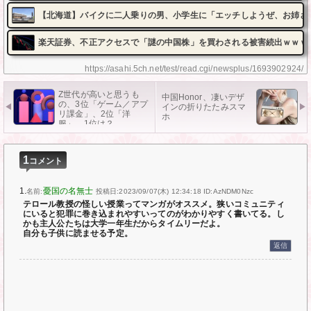
【北海道】バイクに二人乗りの男、小学生に「エッチしようぜ、お姉さ
楽天証券、不正アクセスで「謎の中国株」を買わされる被害続出ｗｗｗ
https://asahi.5ch.net/test/read.cgi/newsplus/1693902924/
Z世代が高いと思うも
中国Honor、凄いデザ
の、3位「ゲーム／アプ
インの折りたたみスマ
リ課金」、2位「洋
ホ
服」、1位は？
1
コメント
1.
憂国の名無士
名前:
投稿日:2023/09/07(木) 12:34:18
ID:AzNDM0Nzc
テロール教授の怪しい授業ってマンガがオススメ。狭いコミュニティ
にいると犯罪に巻き込まれやすいってのがわかりやすく書いてる。し
かも主人公たちは大学一年生だからタイムリーだよ。
自分も子供に読ませる予定。
返信