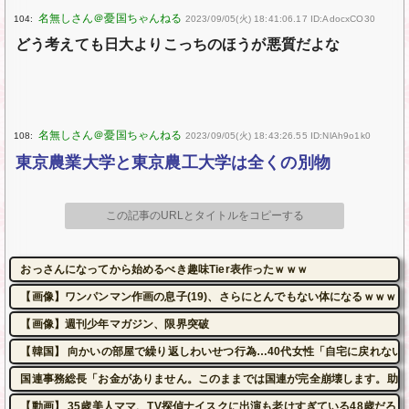
104:
2023/09/05(火) 18:41:06.17 ID:AdocxCO30
どう考えても日大よりこっちのほうが悪質だよな
108:
2023/09/05(火) 18:43:26.55 ID:NlAh9o1k0
東京農業大学と東京農工大学は全くの別物
この記事のURLとタイトルをコピーする
おっさんになってから始めるべき趣味Tier表作ったｗｗｗ
【画像】ワンパンマン作画の息子(19)、さらにとんでもない体になるｗｗｗｗ
【画像】週刊少年マガジン、限界突破
【韓国】 向かいの部屋で繰り返しわいせつ行為…40代女性「自宅に戻れない
国連事務総長「お金がありません。このままでは国連が完全崩壊します。助け
【動画】 35歳美人ママ、TV探偵ナイスクに出演も老けすぎている48歳だろと