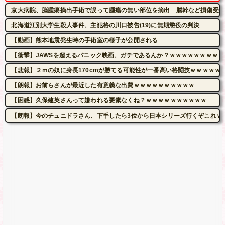
京大病院、脳腫瘍摘出手術で誤って腫瘍の無い部位を摘出 脳幹など損傷受け
北海道江別大学生殺人事件、主犯格の川口被告(19)に無期懲役の判決
【動画】熊本地震発生時の手術室の様子が公開される
【衝撃】JAWSを超えるパニック映画、ガチであるんか？ｗｗｗｗｗｗｗｗｗ
【悲報】２ｍの奴に身長170cmが勝てる可能性が一番高い格闘技ｗｗｗｗｗ
【朗報】お前らさんが最近した有意義な出費ｗｗｗｗｗｗｗｗｗｗ
【困惑】久保建英さんって嫌われる要素なくね？ｗｗｗｗｗｗｗｗｗｗ
【朗報】今のチュニドラさん、下手したら3位から日本シリーズ行くぞこれｗ