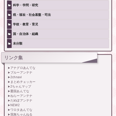
科学・学問・研究
税・福祉・社会基盤・司法
学校・教育・育児
国・自治体・組織
未分類
リンク集
アナグロあんてな
ブルーアンテナ
2chnavi
まとめチェッカー
2ちゃんマップ
憂国あんてな
ねらーアンテナ
だめぽアンテナ
NEW2
ワロタあんてな
我無ちゃんねる