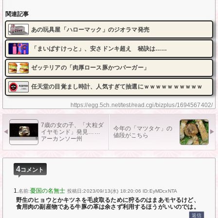
関連記事
あの玩具屋「ハローマック」のジオラマ発売
「まいばすけっと」、安さドンキ超え 秘訣は……
ゼッテリアの「肉厚ロース豚かつバーガー」
任天堂の目覚まし時計、人気すぎて抽選にｗｗｗｗｗｗｗｗｗｗ
https://egg.5ch.net/test/read.cgi/bizplus/1694567402/
7歳の女の子、「大粒ダ
今年の「マツタケ」の
イヤモンド」発見……
値段がこちら
アーカンソー州
4
コメント
1.
憂国の名無士
名前:
投稿日:2023/09/13(水) 18:20:06
ID:EyMDcxNTA
野生のヒョウとかキツネを毛皮取るために狩るのはまあモヤるけど、
食用肉の副産物である牛豚の革は余さず利用するほうがいいのでは。
返信