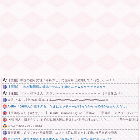
【悲報】中国の強者女性「年齢のせいで誰も私と結婚してくれない」⇒！！
【画像】これが秋田県の雑誌モデルのお姉さんｗｗｗｗｗｗｗｗｗｗ
【速報】バレー部JKさん、大きいｗｗｗｗｗｗｗｗｗｗｗｗｗｗ （※画像あり）
大谷26本 村上25本 岡本24本wwwwwwwwwwwwwwwwwwwwwwwww
AHRA「DH導入が遅すぎる、たまにピッチャーが打ったからって何が面白いんだよ」
【宇崎ちゃんは遊びたい！】BiCute Bunnies Figure「宇崎花」「宇崎月」メタリック
|●|韓国人「日本がここまでの観光大国に発展した本当の理由がこちら…」→「昔から日本は愛さ
765471651721971844
高市政権に媚びてきた産経新聞、コスト上昇に耐えられず東北6県撤退を発表
高市総理、被爆体験者と面会するも「握手だけ」←何のために会うんだよ…