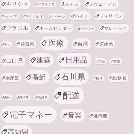
ギリシャ
スイス
スウェーデン
グアテマラ
ハイチ
フィリピン
セルビア
デジタル庁
ネパール
ブラジル
ホームセンター
マレーシア
ボツワナ
医療
台湾
佐賀県
宮崎県
中古
日用品
建築
山口県
東京
林業
石川県
番組
水産業
総務省
祭り
配送
美術
自衛隊
装身具
電子マネー
音楽
飛行機
高知県