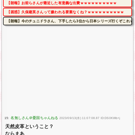
【朗報】お前らさんが最近した有意義な出費ｗｗｗｗｗｗｗｗｗｗ
【困惑】久保建英さんって嫌われる要素なくね？ｗｗｗｗｗｗｗｗｗｗ
【朗報】今のチュニドラさん、下手したら3位から日本シリーズ行くぞこれｗ
15:
2023/09/13(水) 11:07:08.87 ID:DS0KWb+j
天然皮革ということ？
ならまあ