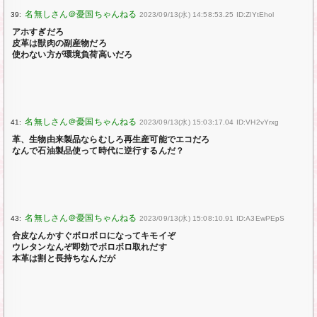
39:
2023/09/13(水) 14:58:53.25 ID:ZlYtEhol
アホすぎだろ
皮革は獣肉の副産物だろ
使わない方が環境負荷高いだろ
41:
2023/09/13(水) 15:03:17.04 ID:VH2vYrxg
革、生物由来製品ならむしろ再生産可能でエコだろ
なんで石油製品使って時代に逆行するんだ？
43:
2023/09/13(水) 15:08:10.91 ID:A3EwPEpS
合皮なんかすぐボロボロになってキモイぞ
ウレタンなんぞ即効でボロボロ取れだす
本革は割と長持ちなんだが