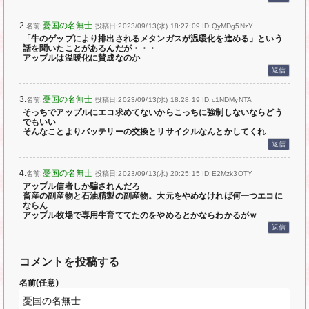
2.
憂国の名無士
名前:
投稿日:2023/09/13(水) 18:27:09
ID:QyMDg5NzY
「牛のゲップにより排出されるメタンガスが温暖化を進める」という
話を聞いたことがあるんだが・・・
アップルは温暖化に賛成なのか
返信
3.
憂国の名無士
名前:
投稿日:2023/09/13(水) 18:28:19
ID:c1NDMyNTA
そっちでアップルにエコ求めてないからこっちに強制しないならどう
でもいい
そんなことよりバッテリーの交換とリサイクルなんとかしてくれ
返信
4.
憂国の名無士
名前:
投稿日:2023/09/13(水) 20:25:15
ID:E2Mzk3OTY
アップル信者しか騙されんだろ
畜産の副産物と石油精製の副産物。大元をやめなければ何一つエコに
ならん
アップル牧場で専用牛育ててたのをやめるとかならわかるがｗ
返信
コメントを投稿する
名前(任意)