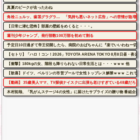
真夏のピークが去ったわね
角栓ニュルッ、歯茎グラグラ… 「気持ち悪いネット広告」への苦情が急増 [8/
【日常に潜む恐怖】部屋の壁紙をめくると・・・。
週刊少年ジャンプ、発行部数100万部を初めて割る
予定日10日過ぎて帝王切開したら、病院のおばちゃんに『楽でいいわねー切
【セトリ】「ハロ！コン！2026」TOYOTA ARENA TOKYO 8月8日昼・
【衝撃】180kgの女、階段も降りられない日常生活とは・・・ｗｗｗ 他
【歓喜】ドイツ、ベルリンの市営プールで女性トップレス解禁ｗｗｗ これで男
【動画】 35歳美人ママ、TV探偵ナイスクに出演も老けすぎている48歳だろと
木村拓哉、「乳がんステージ4の女性」に届けたサプライズの贈り物 番組企