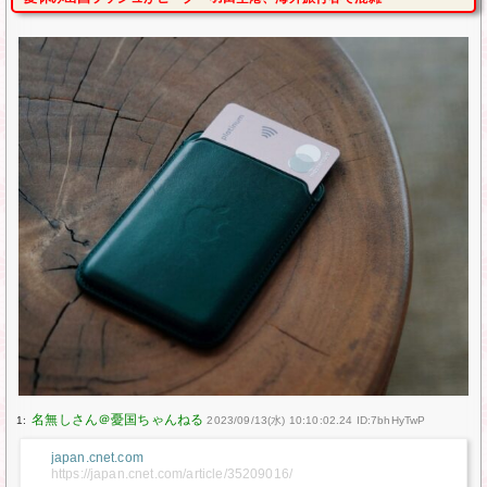
1:
2023/09/13(水) 10:10:02.24 ID:7bhHyTwP
japan.cnet.com
https://japan.cnet.com/article/35209016/