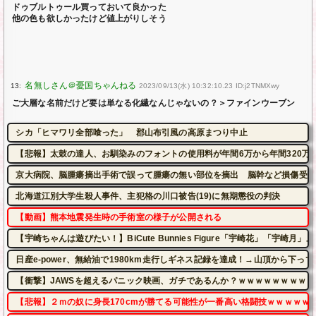
ドゥブルトゥール買っておいて良かった
他の色も欲しかったけど値上がりしそう
13:
2023/09/13(水) 10:32:10.23 ID:j2TNMXwy
ご大層な名前だけど要は単なる化繊なんじゃないの？＞ファインウーブン
シカ「ヒマワリ全部喰った」 郡山布引風の高原まつり中止
【悲報】太鼓の達人、お馴染みのフォントの使用料が年間6万から年間320万
京大病院、脳腫瘍摘出手術で誤って腫瘍の無い部位を摘出 脳幹など損傷受け
北海道江別大学生殺人事件、主犯格の川口被告(19)に無期懲役の判決
【動画】熊本地震発生時の手術室の様子が公開される
【宇崎ちゃんは遊びたい！】BiCute Bunnies Figure「宇崎花」「宇
日産e-power、無給油で1980km走行しギネス記録を達成！→山頂から下っ
【衝撃】JAWSを超えるパニック映画、ガチであるんか？ｗｗｗｗｗｗｗｗｗ
【悲報】２ｍの奴に身長170cmが勝てる可能性が一番高い格闘技ｗｗｗｗｗ