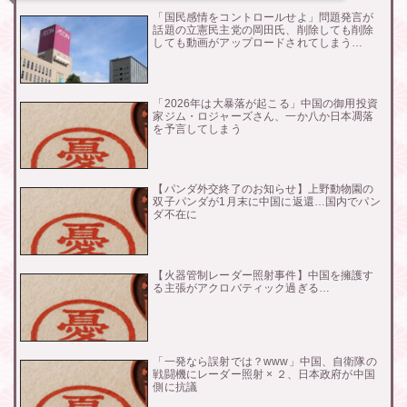
「国民感情をコントロールせよ」問題発言が
話題の立憲民主党の岡田氏、削除しても削除
しても動画がアップロードされてしまう…
「2026年は大暴落が起こる」中国の御用投資
家ジム・ロジャーズさん、一か八か日本凋落
を予言してしまう
【パンダ外交終了のお知らせ】上野動物園の
双子パンダが1月末に中国に返還…国内でパン
ダ不在に
【火器管制レーダー照射事件】中国を擁護す
る主張がアクロバティック過ぎる…
「一発なら誤射では？www」中国、自衛隊の
戦闘機にレーダー照射 × ２、日本政府が中国
側に抗議