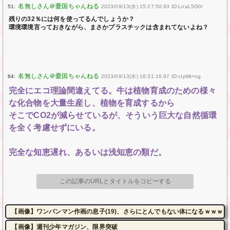
51:
2023/09/13(水) 15:27:50.93 ID:LnaL5G0/
残りの32％には何を使ってるんでしょうか？
環境環境言っておきながら、まさかプラスチックは含まれてないよね？
64:
2023/09/13(水) 16:31:16.87 ID:cIpMt+og
完全にエコ理論間違えてる。牛は植物育成のための様々
な化合物を大量生産し、植物を育成するから
そこでCO2が減らせているが、そういう巨大な自然循環
を全く考慮せずにいる。
完全な知恵遅れ、あるいは浅知恵の類だ。
この記事のURLとタイトルをコピーする
【画像】ワンパンマン作画の息子(19)、さらにとんでもない体になるｗｗｗｗ
【画像】週刊少年マガジン、限界突破