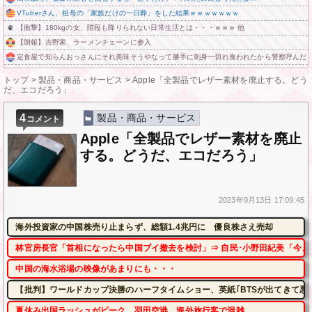
VTuberさん、祖母の「家族だけの一日葬」をした結果ｗｗｗｗｗｗｗ
【衝撃】180kgの女、階段も降りられない日常生活とは・・・ｗｗｗ 他
【朗報】吉野家、ラーメンチェーンに参入
定食屋で知らんおっさんにそれ美味そうやなって勝手に刺身一切れ食われたから警察呼んだ
トップ
>
製品・商品・サービス
>
Apple「全製品でレザー素材を廃止する。どう
だ、エコだろう」
4
製品・商品・サービス
コメント
Apple「全製品でレザー素材を廃止
する。どうだ、エコだろう」
2023年
9月13日
17:09:45
海外投資家の中国株売り止まらず、総額1.4兆円に 優良株さえ売却
林官房長官「首相になったら中国ブイ撤去を検討」⇒ 自民･小野田紀美「今、
中国の海水浴場の映像があまりにも・・・
【批判】ワールドカップ決勝のハーフタイムショー、英紙｢BTSが出てきて悪
夏休み出国ラッシュがピーク 羽田空港、海外旅行客で混雑